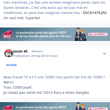
mes machines, j'ai fais une annexe imaginaire perdu dans les
dunes landaise...C'est cela aussi qui est pas mal en
modélisme, on peut tout imaginer comme lieu !
DSCN1479.JPG
Un seul mot: Superbe!
Author stats
zoom 45
Membre
Publication:
29 mai 2013
13 ans
AUTEUR
Beau travail !!Y a t-il une 72000 roco parmi ton trio de 72000 ?
Merci!
Trois 72000 Jouef.
Je n'avais pas sortie ma 72012 Roco a vitres d'angles.