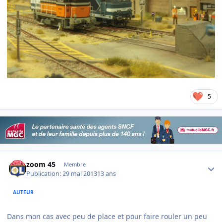
5
Author stats
zoom 45
Membre
Publication:
29 mai 2013
13 ans
AUTEUR
Dans mon cas avec peu de place et pour faire rouler un peu