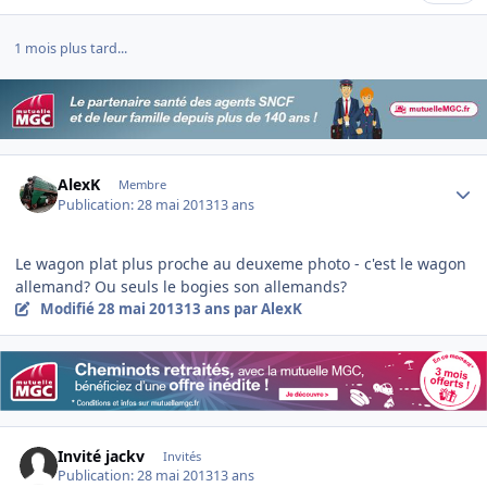
1 mois plus tard...
Author stats
AlexK
Membre
Publication:
28 mai 2013
13 ans
Le wagon plat plus proche au deuxeme photo - c'est le wagon
allemand? Ou seuls le bogies son allemands?
Modifié
28 mai 2013
13 ans
par AlexK
Invité jackv
Invités
Publication:
28 mai 2013
13 ans