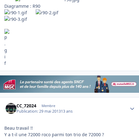
Diagramme : R90
Author stats
CC_72024
Membre
Publication:
29 mai 2013
13 ans
Beau travail !!
Y a t-il une 72000 roco parmi ton trio de 72000 ?