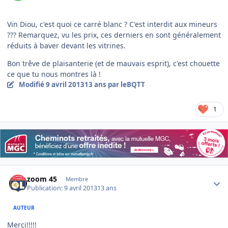
Vin Diou, c'est quoi ce carré blanc ? C'est interdit aux mineurs
??? Remarquez, vu les prix, ces derniers en sont généralement
réduits à baver devant les vitrines.
Bon trêve de plaisanterie (et de mauvais esprit), c'est chouette
ce que tu nous montres là !
Modifié
9 avril 2013
13 ans
par leBQTT
1
Author stats
zoom 45
Membre
Publication:
9 avril 2013
13 ans
AUTEUR
Merci!!!!!