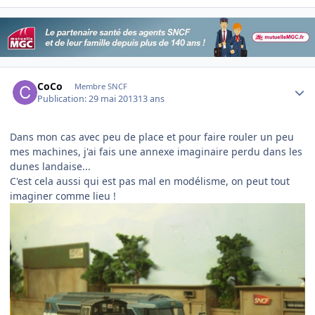
Author stats
CoCo
Membre SNCF
Publication:
29 mai 2013
13 ans
Dans mon cas avec peu de place et pour faire rouler un peu
mes machines, j'ai fais une annexe imaginaire perdu dans les
dunes landaise...
C'est cela aussi qui est pas mal en modélisme, on peut tout
imaginer comme lieu !