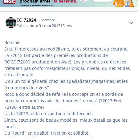
Author stats
CC_72024
Membre
Publication:
31 mai 2013
13 ans
Bonsoir.
Si tu t'intéresses au modélisme, tu es sûrement au courant.
La 72012 fait partie des premiéres productions de
ROCO(72000 produitent en Asie). Les premiéres reférences
n'étaient pas conformes(dimensions)au niveau du nez et des
vitres frontale.
D'ou un tollé général chez les spécialistes(magazines) et les
"compteurs de rivets".
Roco a donc décidé de refaire la conception et a sortie de
nouveaux numéros avec les bonnes "formes".(72013 Fret,
72190, entre autre)
J'ai la 72013, et là on voit bien la différence.
Sinon, ceux sont de beaux modéles, mieux détaillés que les
Jouef.
Du "lourd" en qualité, traction et solidité.