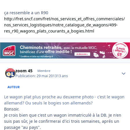
ça ressemble a un R90
http://fret.sncf.com/fret/nos_services_et_offres_commerciales/
nos_services_logistiques/notre_catalogue_de_wagons/499-
res_r90_wagons_plats_courants_a_bogies.html
Author stats
zoom 45
Membre
Publication:
29 mai 2013
13 ans
AUTEUR
Le wagon plat plus proche au deuxeme photo - c'est le wagon
allemand? Ou seuls le bogies son allemands?
Bonsoir.
Je crois bien que c'est un wagon immatriculé à la DB. Je n'en
suis pas sûr, je le confirmerai d'ici trois semaines, aprés un
passage "au pays".