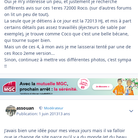
Oui je m'y intéresse un peu, et justement je recherche
différents avis sur ces 1eres 72000 Roco. (sur d'autres forums
on lit un peu de tout).
La seule que je détiens à ce jour est la 72013 HJ, et mis à part
certains détails pas assez travaillés (éjecteurs de sable par
exemple), je trouve comme Coco que c'est une belle bécane,
qui tourne super bien.
Mais un de ces 4, à mon avis je me laisserai tenté par une de
ces Roco 2eme version...
Sinon, continuez à mettre vos différentes photos, c'est sympa
!!
Author stats
assouan
Modérateur
Publication:
1 juin 2013
13 ans
J'avais bien une idée pour mes vieux jours mais il va falloir
que je change de site parce qu'il y a du monde (et du beau