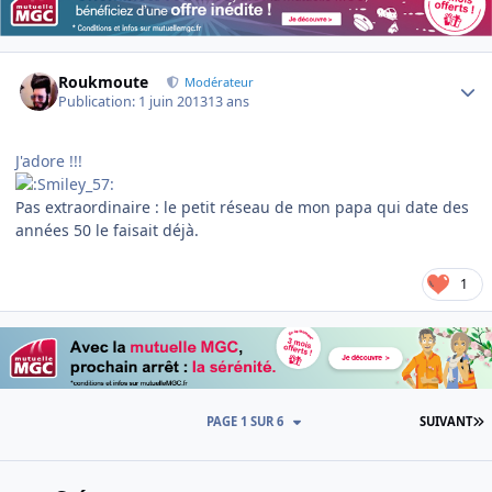
Author stats
Roukmoute
Modérateur
Publication:
1 juin 2013
13 ans
J'adore !!!
Pas extraordinaire : le petit réseau de mon papa qui date des
années 50 le faisait déjà.
1
D
PAGE 1 SUR 6
SUIVANT