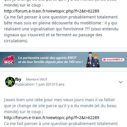
monde) sur le coup :
http://forum.e-train.fr/viewtopic.php?f=2&t=62289
Ca me fait penser à une question probablement totalement
bête mais suis en pleine découverte du modélisme : il y qui
réalisent une signalisation qui fonctionne ??? (sous-entendu
signaux qui s'ouvrent et se ferment au passage des
circulations)
Author stats
fby
Membre SNCF
Publication:
1 juin 2013
13 ans
J'avais bien une idée pour mes vieux jours mais il va falloir
que je change de site parce qu'il y a du monde (et du beau
monde) sur le coup :
http://forum.e-train.fr/viewtopic.php?f=2&t=62289
Ca me fait penser à une question probablement totalement