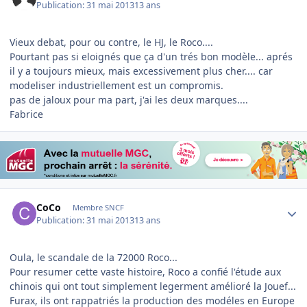
Publication:
31 mai 2013
13 ans
Vieux debat, pour ou contre, le HJ, le Roco....
Pourtant pas si eloignés que ça d'un trés bon modèle... aprés
il y a toujours mieux, mais excessivement plus cher.... car
modeliser industriellement est un compromis.
pas de jaloux pour ma part, j'ai les deux marques....
Fabrice
Author stats
CoCo
Membre SNCF
Publication:
31 mai 2013
13 ans
Oula, le scandale de la 72000 Roco...
Pour resumer cette vaste histoire, Roco a confié l'étude aux
chinois qui ont tout simplement legerment amélioré la Jouef...
Furax, ils ont rappatriés la production des modéles en Europe