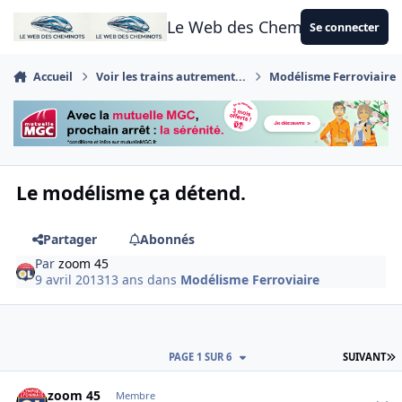
Aller au contenu
Le Web des Cheminots
Se connecter
Accueil
Voir les trains autrement...
Modélisme Ferroviaire
Le modélisme ça détend.
Partager
Abonnés
Par
zoom 45
9 avril 2013
13 ans
dans
Modélisme Ferroviaire
D
PAGE 1 SUR 6
SUIVANT
Author stats
zoom 45
Membre