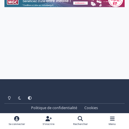
Light Mode
Dark Mode
System Preference
Politique de confidentialité
Cookies
www.cheminots.net - Forum Libre depuis 2003
Powered by
Invision Community
Se connecter
S’inscrire
Rechercher
Menu