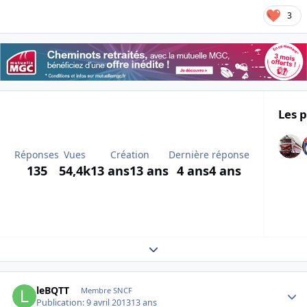
3
Les p
Réponses
Vues
Création
Dernière réponse
135
54,4k
13 ans
13 ans
4 ans
4 ans
Expand topic overview
Author stats
leBQTT
Membre SNCF
Publication:
9 avril 2013
13 ans