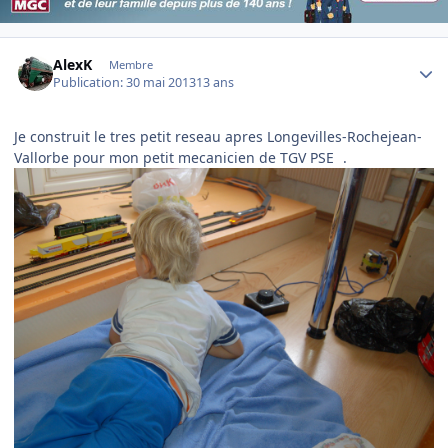
Author stats
AlexK
Membre
Publication:
30 mai 2013
13 ans
Je construit le tres petit reseau apres Longevilles-Rochejean-
Vallorbe pour mon petit mecanicien de TGV PSE
.