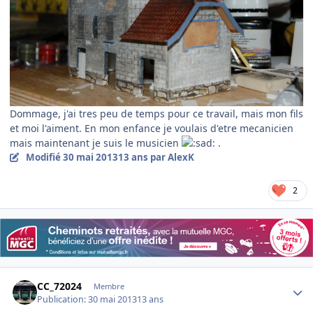
Dommage, j'ai tres peu de temps pour ce travail, mais mon fils
et moi l'aiment. En mon enfance je voulais d'etre mecanicien
mais maintenant je suis le musicien
.
Modifié
30 mai 2013
13 ans
par AlexK
2
Author stats
CC_72024
Membre
Publication:
30 mai 2013
13 ans