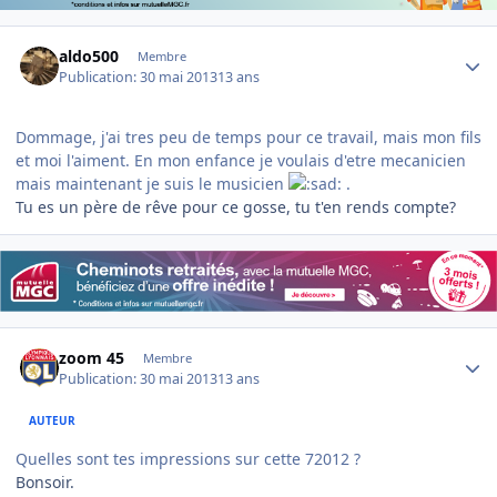
Author stats
aldo500
Membre
Publication:
30 mai 2013
13 ans
Dommage, j'ai tres peu de temps pour ce travail, mais mon fils
et moi l'aiment. En mon enfance je voulais d'etre mecanicien
mais maintenant je suis le musicien
.
Tu es un père de rêve pour ce gosse, tu t'en rends compte?
Author stats
zoom 45
Membre
Publication:
30 mai 2013
13 ans
AUTEUR
Quelles sont tes impressions sur cette 72012 ?
Bonsoir.