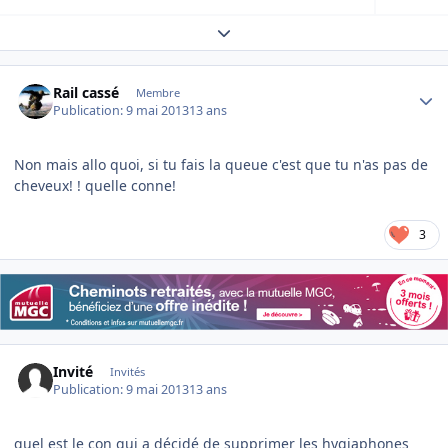
Expand topic overview
Author stats
Rail cassé
Membre
Publication:
9 mai 2013
13 ans
Non mais allo quoi, si tu fais la queue c'est que tu n'as pas de
cheveux! ! quelle conne!
3
Invité
Invités
Publication:
9 mai 2013
13 ans
quel est le con qui a décidé de supprimer les hygiaphones