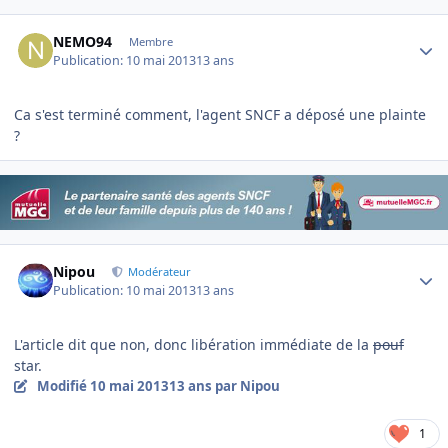
Author stats
NEMO94
Membre
Publication:
10 mai 2013
13 ans
Ca s'est terminé comment, l'agent SNCF a déposé une plainte
?
Author stats
Nipou
Modérateur
Publication:
10 mai 2013
13 ans
L'article dit que non, donc libération immédiate de la
pouf
star.
Modifié
10 mai 2013
13 ans
par Nipou
1