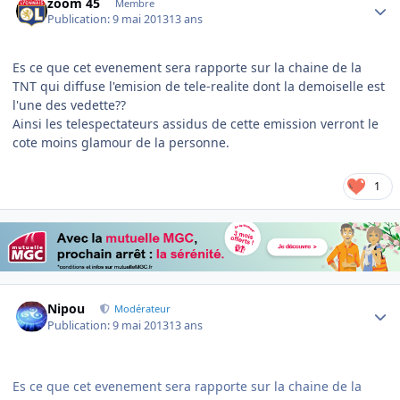
zoom 45
Membre
Publication:
9 mai 2013
13 ans
Es ce que cet evenement sera rapporte sur la chaine de la
TNT qui diffuse l'emision de tele-realite dont la demoiselle est
l'une des vedette??
Ainsi les telespectateurs assidus de cette emission verront le
cote moins glamour de la personne.
1
Author stats
Nipou
Modérateur
Publication:
9 mai 2013
13 ans
Es ce que cet evenement sera rapporte sur la chaine de la