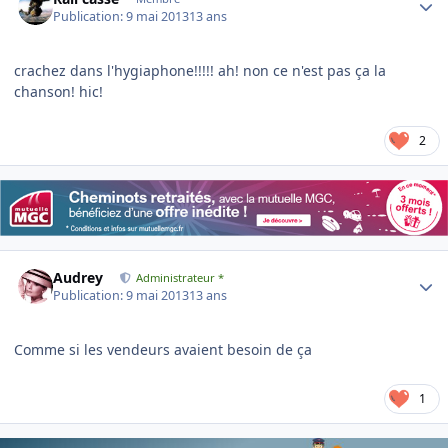
Publication:
9 mai 2013
13 ans
crachez dans l'hygiaphone!!!!! ah! non ce n'est pas ça la
chanson! hic!
2
Author stats
Audrey
Administrateur *
Publication:
9 mai 2013
13 ans
Comme si les vendeurs avaient besoin de ça
1