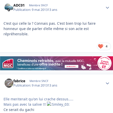
Author stats
ADC01
Membre SNCF
Publication:
9 mai 2013
13 ans
C'est qui celle la ? Connais pas. C'est bien trop lui faire
honneur que de parler d'elle même si son acte est
répréhensible.
4
Author stats
fabrice
Membre SNCF
Publication:
9 mai 2013
13 ans
Elle meriterait qu'on lui crache dessus.....
Mais pas avec la salive !!!
Ce serait du gachi