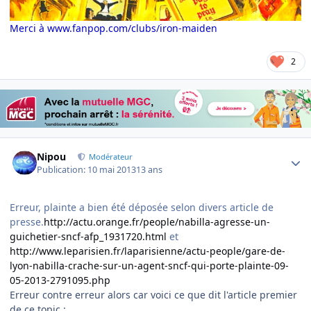
Merci à www.fanpop.com/clubs/iron-maiden
2
Author stats
Nipou
Modérateur
Publication:
10 mai 2013
13 ans
Erreur, plainte a bien été déposée selon divers article de
presse.
http://actu.orange.fr/people/nabilla-agresse-un-
guichetier-sncf-afp_1931720.html
et
http://www.leparisien.fr/laparisienne/actu-people/gare-de-
lyon-nabilla-crache-sur-un-agent-sncf-qui-porte-plainte-09-
05-2013-2791095.php
Erreur contre erreur alors car voici ce que dit l'article premier
de ce topic :