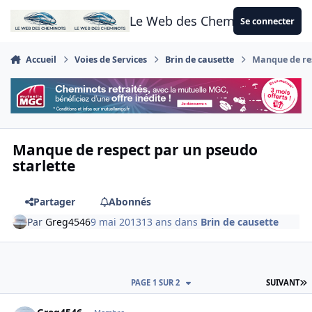
Aller au contenu
Le Web des Cheminots
Se connecter
Accueil
Voies de Services
Brin de causette
Manque de res
Manque de respect par un pseudo
starlette
Partager
Abonnés
Par
Greg4546
9 mai 2013
13 ans
dans
Brin de causette
D
PAGE 1 SUR 2
SUIVANT
Author stats