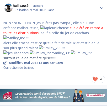
Author stats
Rail cassé
Membre
Publication:
9 mai 2013
13 ans
NON? NON ET NON ,vous êtes pas sympa , elle a eu une
enfance malheureuse,
elle a été en retard a
toute les distributions
sauf a celle du jet de crachats
!!!!
alors elle crache c'est ce qu'elle fait de mieux et c'est bien la
son plus grand talent
!!!!
:Smiley_39:
surtout celle de matière grise!!!!!!
Modifié
9 mai 2013
13 ans
par Gom
Correction de balises
4