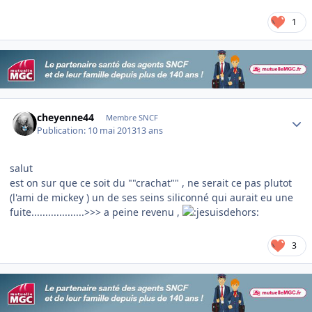
1
Author stats
cheyenne44
Membre SNCF
Publication:
10 mai 2013
13 ans
salut
est on sur que ce soit du ""crachat"" , ne serait ce pas plutot
(l'ami de mickey ) un de ses seins siliconné qui aurait eu une
fuite...................>>> a peine revenu ,
3