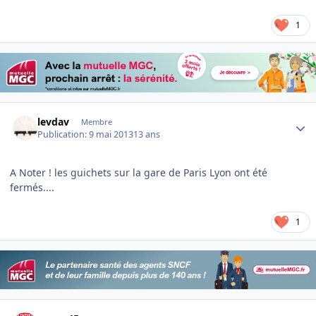
1
Author stats
levdav
Membre
Publication:
9 mai 2013
13 ans
A Noter ! les guichets sur la gare de Paris Lyon ont été
fermés....
1
Author stats