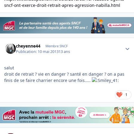
sncf-ont-exerce-droit-retrait-apres-agression-nabilla.html
Author stats
cheyenne44
Membre SNCF
Publication:
10 mai 2013
13 ans
salut
droit de retrait ? vie en danger ? santé en danger ? on a pas
finis de se faire charrier encore une fois.....
1
Author stats