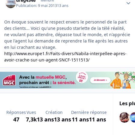
Greg4546
Membre
Publication:
9 mai 2013
13 ans
On évoque souvent le respect envers le personnel de la part
des clients... Voici qu'une pseudo starlette de la télé réalité,
ne voulant pas attendre, dépasse tout le monde, et n'apprécie
que l'agent lui demande de reprendre la file après les autres
en lui crachant au visage.
http://www.europe1.fr/Faits-divers/Nabila-interpellee-apres-
avoir-crache-sur-un-agent-SNCF-1511513/
Les pl
Réponses
Vues
Création
Dernière réponse
47
7,3k
13 ans
13 ans
11 ans
11 ans