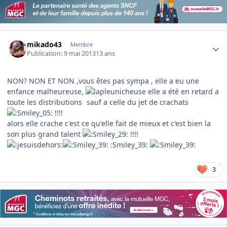
Author stats
mikado43
Membre
Publication:
9 mai 2013
13 ans
NON? NON ET NON ,vous êtes pas sympa , elle a eu une
enfance malheureuse,
elle a été en retard a
toute les distributions
sauf a celle du jet de crachats
!!!!
alors elle crache c'est ce qu'elle fait de mieux et c'est bien la
son plus grand talent
!!!!
:Smiley_39:
3