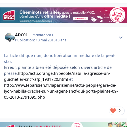
Author stats
ADC01
Membre SNCF
Publication:
10 mai 2013
13 ans
L'article dit que non, donc libération immédiate de la
pouf
star.
Erreur, plainte a bien été déposée selon divers article de
presse.
http://actu.orange.fr/people/nabilla-agresse-un-
guichetier-sncf-afp_1931720.html
et
http://www.leparisien.fr/laparisienne/actu-people/gare-de-
lyon-nabilla-crache-sur-un-agent-sncf-qui-porte-plainte-09-
05-2013-2791095.php
2