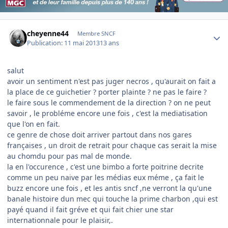
Author stats
cheyenne44
Membre SNCF
Publication:
11 mai 2013
13 ans
salut
avoir un sentiment n'est pas juger necros , qu'aurait on fait a
la place de ce guichetier ? porter plainte ? ne pas le faire ?
le faire sous le commendement de la direction ? on ne peut
savoir , le probléme encore une fois , c'est la mediatisation
que l'on en fait.
ce genre de chose doit arriver partout dans nos gares
françaises , un droit de retrait pour chaque cas serait la mise
au chomdu pour pas mal de monde.
la en l'occurence , c'est une bimbo a forte poitrine decrite
comme un peu naive par les médias eux méme , ça fait le
buzz encore une fois , et les antis sncf ,ne verront la qu'une
banale histoire dun mec qui touche la prime charbon ,qui est
payé quand il fait gréve et qui fait chier une star
internationnale pour le plaisir,.