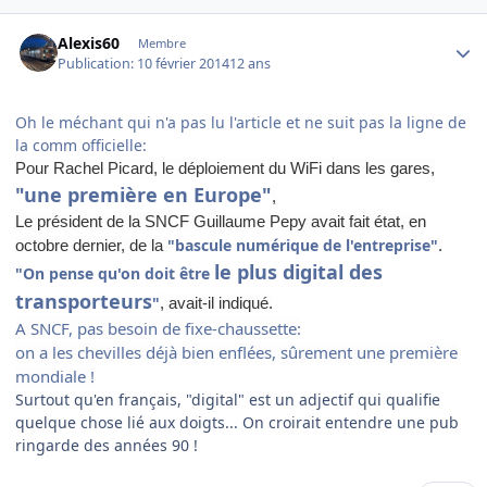
Author stats
Alexis60
Membre
Publication:
10 février 2014
12 ans
Oh le méchant qui n'a pas lu l'article et ne suit pas la ligne de
la comm officielle:
Pour Rachel Picard, le déploiement du WiFi dans les gares,
"une première en Europe"
,
Le président de la SNCF Guillaume Pepy avait fait état, en
"bascule numérique de l'entreprise"
octobre dernier, de la
.
le plus digital des
"On pense qu'on doit être
transporteurs
"
, avait-il indiqué.
A SNCF, pas besoin de fixe-chaussette:
on a les chevilles déjà bien enflées, sûrement une première
mondiale !
Surtout qu'en français, "digital" est un adjectif qui qualifie
quelque chose lié aux doigts... On croirait entendre une pub
ringarde des années 90 !