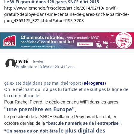
Le WiFi gratuit dans 128 gares SNCF d'ici 2015
http://www.lemonde.fr/societe/article/2014/02/10/le-wifi-
gratuit-deploye-dans-une-centaine-de-gares-sncf-a-partir-de-
juin_4363175_3224.html#xtor=RSS-3208
Invité
Invités
Publication:
10 février 2014
12 ans
ça existe déjà dans pas mal d’aéroport
(
aérogares)
Oh le méchant qui n'a pas lu l'article et ne suit pas la ligne de
la comm officielle:
Pour Rachel Picard, le déploiement du WiFi dans les gares,
"une première en Europe"
,
Le président de la SNCF Guillaume Pepy avait fait état, en
"bascule numérique de l'entreprise"
octobre dernier, de la
.
le plus digital des
"On pense qu'on doit être