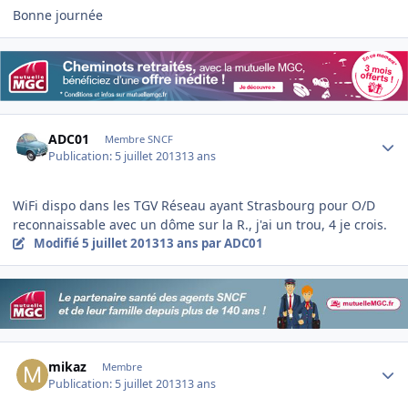
Bonne journée
Author stats
ADC01
Membre SNCF
Publication:
5 juillet 2013
13 ans
WiFi dispo dans les TGV Réseau ayant Strasbourg pour O/D
reconnaissable avec un dôme sur la R., j'ai un trou, 4 je crois.
Modifié
5 juillet 2013
13 ans
par ADC01
Author stats
mikaz
Membre
Publication:
5 juillet 2013
13 ans