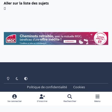
Aller sur la liste des sujets
Light Mode
Dark Mode
System Preference
Politique de confidentialité
Cookies
www.cheminots.net - Forum Libre depuis 2003
Powered by
Invision Community
Se connecter
S’inscrire
Rechercher
Menu