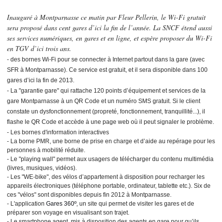
Inauguré à Montparnasse ce matin par Fleur Pellerin, le Wi-Fi gratuit
sera proposé dans cent gares d’ici la fin de l’année. La SNCF étend aussi
ses services numériques, en gares et en ligne, et espère proposer du Wi-Fi
en TGV d’ici trois ans.
- des bornes Wi-Fi pour se connecter à Internet partout dans la gare (avec
SFR à Montparnasse). Ce service est gratuit, et il sera disponible dans 100
gares d’ici la fin de 2013.
- La "garantie gare" qui rattache 120 points d’équipement et services de la
gare Montparnasse à un QR Code et un numéro SMS gratuit. Si le client
constate un dysfonctionnement (propreté, fonctionnement, tranquillité...), il
flashe le QR Code et accède à une page web où il peut signaler le problème.
- Les bornes d'information interactives
- La borne PMR, une borne de prise en charge et d’aide au repérage pour les
personnes à mobilité réduite.
- Le "playing wall" permet aux usagers de télécharger du contenu multimédia
(livres, musiques, vidéos).
- Les "WE-bike", des vélos d’appartement à disposition pour recharger les
appareils électroniques (téléphone portable, ordinateur, tablette etc.). Six de
ces "vélos" sont disponibles depuis fin 2012 à Montparnasse.
- L'application
Gares 360º
, un site qui permet de visiter les gares et de
préparer son voyage en visualisant son trajet.
- Le smartphone agent, mis à disposition des agents en gare pour qu’ils