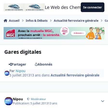
Aller au contenu
Le Web des Cheminots
Se connecter
Accueil
Infos & Débats
Actualité ferroviaire générale
Ga
Gares digitales
Partager
Abonnés
Par
Nipou
5 juillet 2013
13 ans
dans
Actualité ferroviaire générale
Author stats
Nipou
Modérateur
Publication:
5 juillet 2013
13 ans