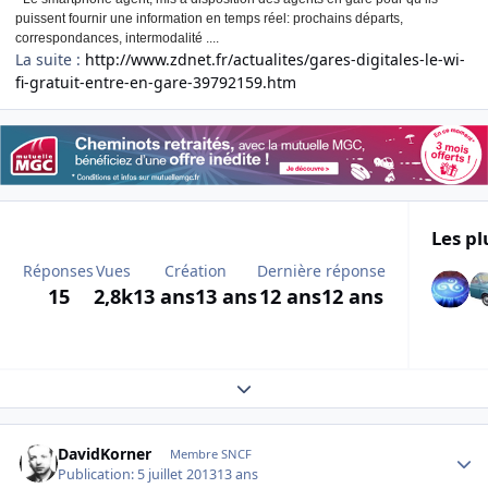
puissent fournir une information en temps réel: prochains départs,
correspondances, intermodalité ....
La suite :
http://www.zdnet.fr/actualites/gares-digitales-le-wi-
fi-gratuit-entre-en-gare-39792159.htm
Les pl
Réponses
Vues
Création
Dernière réponse
15
2,8k
13 ans
13 ans
12 ans
12 ans
Expand topic overview
Author stats
DavidKorner
Membre SNCF
Publication:
5 juillet 2013
13 ans