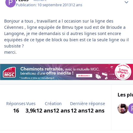
Publication:
10 septembre 2013
12 ans
Bonjour a tous , travaillant a l occasion sur la ligne des
Cévennes , ligne equipée de Bmvu type sud est de Brioude a
Langogne, je me demandais si d autres lignes sont encore
equipées de ce type de block ou bien est ce la seule ligne ou il
subsiste ?
merci.
Les pl
Réponses
Vues
Création
Dernière réponse
16
3,9k
12 ans
12 ans
12 ans
12 ans