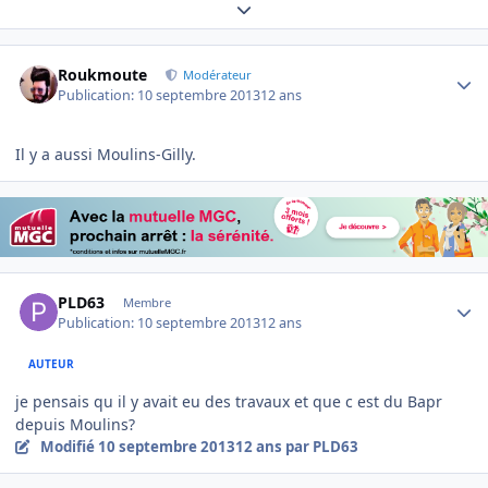
Expand topic overview
Author stats
Roukmoute
Modérateur
Publication:
10 septembre 2013
12 ans
Il y a aussi Moulins-Gilly.
Author stats
PLD63
Membre
Publication:
10 septembre 2013
12 ans
AUTEUR
je pensais qu il y avait eu des travaux et que c est du Bapr
depuis Moulins?
Modifié
10 septembre 2013
12 ans
par PLD63