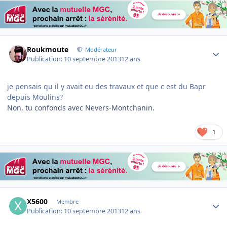
Author stats
Roukmoute
Modérateur
Publication:
10 septembre 2013
12 ans
je pensais qu il y avait eu des travaux et que c est du Bapr
depuis Moulins?
Non, tu confonds avec Nevers-Montchanin.
1
Author stats
X5600
Membre
Publication:
10 septembre 2013
12 ans