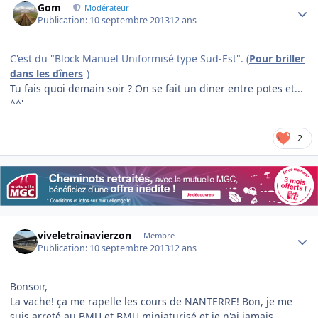
Gom
Modérateur
Publication:
10 septembre 2013
12 ans
C'est du "Block Manuel Uniformisé type Sud-Est". (
Pour briller
dans les dîners
)
Tu fais quoi demain soir ? On se fait un diner entre potes et...
^^'
2
Author stats
viveletrainavierzon
Membre
Publication:
10 septembre 2013
12 ans
Bonsoir,
La vache! ça me rapelle les cours de NANTERRE! Bon, je me
suis arreté au BMU et BMU miniaturisé et je n'ai jamais