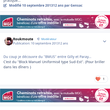
pratique...
Modifié
10 septembre 2013
12 ans
par Gensac
Author stats
Roukmoute
Modérateur
Publication:
10 septembre 2013
12 ans
Du coup je découvre du "BMUS" entre Gilly et Paray...
C'est du "Block Manuel Uniformisé type Sud-Est". (Pour briller
dans les dîners
)
1
Author stats