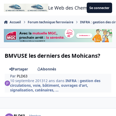
Aller au contenu
Le Web des Cheminots
Se connecter
Accueil
Forum technique ferroviaire
INFRA : gestion des cir
BMVUSE les derniers des Mohicans?
Partager
Abonnés
Par
PLD63
10 septembre 2013
12 ans
dans
INFRA : gestion des
circulations, voie, bâtiment, ouvrages d'art,
signalisation, caténaires, ...
Author stats
PLD63
Membre