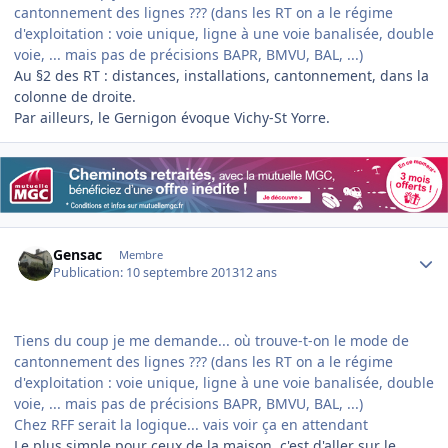
cantonnement des lignes ??? (dans les RT on a le régime
d'exploitation : voie unique, ligne à une voie banalisée, double
voie, ... mais pas de précisions BAPR, BMVU, BAL, ...)
Au §2 des RT : distances, installations, cantonnement, dans la
colonne de droite.
Par ailleurs, le Gernigon évoque Vichy-St Yorre.
Author stats
Gensac
Membre
Publication:
10 septembre 2013
12 ans
Tiens du coup je me demande... où trouve-t-on le mode de
cantonnement des lignes ??? (dans les RT on a le régime
d'exploitation : voie unique, ligne à une voie banalisée, double
voie, ... mais pas de précisions BAPR, BMVU, BAL, ...)
Chez RFF serait la logique... vais voir ça en attendant
Le plus simple pour ceux de la maison, c'est d'aller sur le