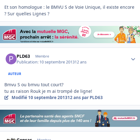
Et son homologue : le BMVU S de Voie Unique, il existe encore
? Sur quelles Lignes ?
Author stats
PLD63
Membre
Publication:
10 septembre 2013
12 ans
AUTEUR
Bmvu S ou bmvu tout court?
tu as raison Rouk je m ai trompé de ligne!
Modifié
10 septembre 2013
12 ans
par PLD63
Author stats
Gensac
Membre