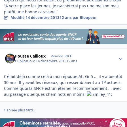
"A votre place les jeunes, je n’achèterai pas une maison mais
plutôt une bonne caravane."
Modifié
14 décembre 2013
12 ans
par Bloupeur
Author stats
Pousse Cailloux
Membre SNCF
Publication:
14 décembre 2013
12 ans
C'était déjà comme celà à mon époque Att Gr 5 ... il y a bientôt
30 ans! Il y avait les réseaux, qui ressemblaient au TP actuels.
Comme quoi la SNCF est un éternel recommencement ... avec
au passage quelques cheminots en moins!
1 année plus tard...