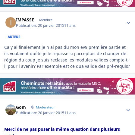
Author stats
IMPASSE
Membre
Publication:
20 janvier 2015
11 ans
AUTEUR
Ça y ai finalement je n ai pas du mon ev9 première partie et
ils voulaient quête je le repasse si j acceptais de changer de
région du coup je suis reclasse les modules valides compte-t-
il pour l avenir? Par exemple est ce qua valide des pré-requis?
Author stats
Gom
Modérateur
Publication:
20 janvier 2015
11 ans
Merci de ne pas poser la même question dans plusieurs