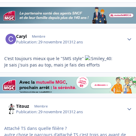
Author stats
Caryl
Membre
Publication:
29 novembre 2013
12 ans
C'est toujours mieux que le "SMS style"
Je sais j'suis pas au top, mais je fais des efforts
Author stats
Titouz
Membre
Publication:
29 novembre 2013
12 ans
Attaché TS dans quelle filière ?
autre chose le parcours d'attaché TS c'est trois ans avant de