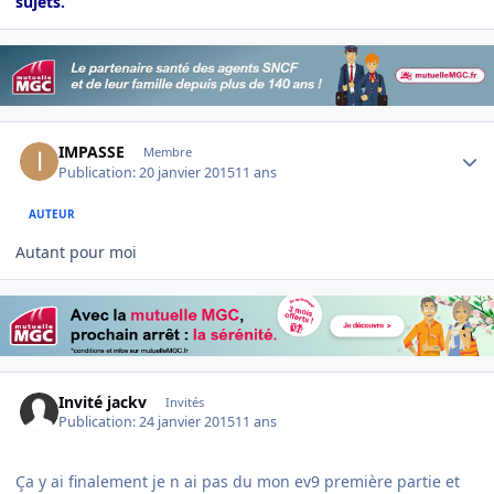
sujets.
Author stats
IMPASSE
Membre
Publication:
20 janvier 2015
11 ans
AUTEUR
Autant pour moi
Invité jackv
Invités
Publication:
24 janvier 2015
11 ans
Ça y ai finalement je n ai pas du mon ev9 première partie et