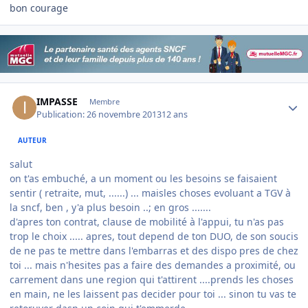
bon courage
Author stats
IMPASSE
Membre
Publication:
26 novembre 2013
12 ans
AUTEUR
salut
on t'as embuché, a un moment ou les besoins se faisaient
sentir ( retraite, mut, ......) ... maisles choses evoluant a TGV à
la sncf, ben , y'a plus besoin ..; en gros .......
d'apres ton contrat, clause de mobilité à l'appui, tu n'as pas
trop le choix ..... apres, tout depend de ton DUO, de son soucis
de ne pas te mettre dans l'embarras et des dispo pres de chez
toi ... mais n'hesites pas a faire des demandes a proximité, ou
carrement dans une region qui t'attirent ....prends les choses
en main, ne les laissent pas decider pour toi ... sinon tu vas te