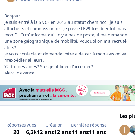
Bonjour,
Je suis entré à la SNCF en 2013 au statut cheminot , je suis
attaché ts et commissionné . Je passe l'EV9 très bientôt mais
mon DUO m"informe qu'il n'y a pas de poste, il me demande
une zone géographique de mobilité. Pouquoi on m'a recruté
alors?
Je vous contacte et demande votre aide car à mon avis on va
m'expédier ailleurs.
Y'a-t-il des aides? Suis je obliger d'accepter?
Merci d'avance
Les pl
Réponses
Vues
Création
Dernière réponse
20
6,2k
12 ans
12 ans
11 ans
11 ans