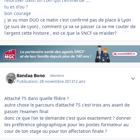
retoruver dasn un coin qui t'emmerde ....
tu es d'ou ?
bon courage
j 'ai vu mon DUO ce matin c'est confirmé pas de place à Lyon
(je suis de Lyon) , comment ça va se passer ca va me couter de
l'argent cette histoire , est-ce que la SNCF va m'aider?
Author stats
Bandaa Bono
Membre
Publication:
28 novembre 2013
12 ans
Attaché TS dans quelle filière ?
autre chose le parcours d'attaché TS c'est trois ans avant de
passer l'examen final
donc ce que l'on te demande c'est quoi exactement ? donner
tes préférence géographique pour les postes formateur au
cour de ton stage ou pour ton affectation finale ?