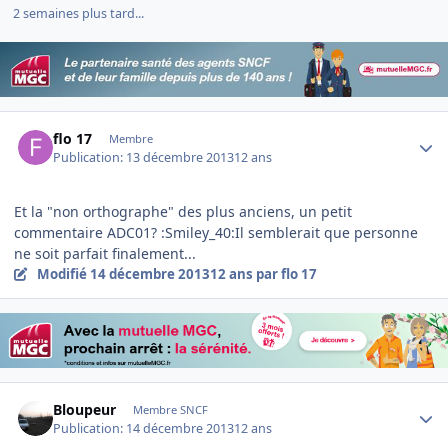
2 semaines plus tard...
Author stats
flo 17
Membre
Publication:
13 décembre 2013
12 ans
Et la "non orthographe" des plus anciens, un petit
commentaire ADC01? :Smiley_40:Il semblerait que personne
ne soit parfait finalement...
Modifié
14 décembre 2013
12 ans
par flo 17
Author stats
Bloupeur
Membre SNCF
Publication:
14 décembre 2013
12 ans