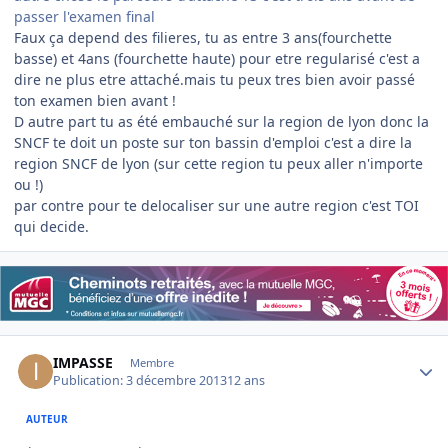
passer l'examen final
Faux ça depend des filieres, tu as entre 3 ans(fourchette
basse) et 4ans (fourchette haute) pour etre regularisé c'est a
dire ne plus etre attaché.mais tu peux tres bien avoir passé
ton examen bien avant !
D autre part tu as été embauché sur la region de lyon donc la
SNCF te doit un poste sur ton bassin d'emploi c'est a dire la
region SNCF de lyon (sur cette region tu peux aller n'importe
ou !)
par contre pour te delocaliser sur une autre region c'est TOI
qui decide.
Author stats
IMPASSE
Membre
Publication:
3 décembre 2013
12 ans
AUTEUR