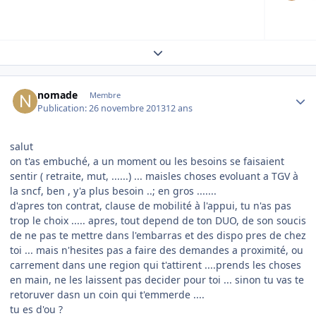
Expand topic overview
Author stats
nomade
Membre
Publication:
26 novembre 2013
12 ans
salut
on t'as embuché, a un moment ou les besoins se faisaient
sentir ( retraite, mut, ......) ... maisles choses evoluant a TGV à
la sncf, ben , y'a plus besoin ..; en gros .......
d'apres ton contrat, clause de mobilité à l'appui, tu n'as pas
trop le choix ..... apres, tout depend de ton DUO, de son soucis
de ne pas te mettre dans l'embarras et des dispo pres de chez
toi ... mais n'hesites pas a faire des demandes a proximité, ou
carrement dans une region qui t'attirent ....prends les choses
en main, ne les laissent pas decider pour toi ... sinon tu vas te
retoruver dasn un coin qui t'emmerde ....
tu es d'ou ?