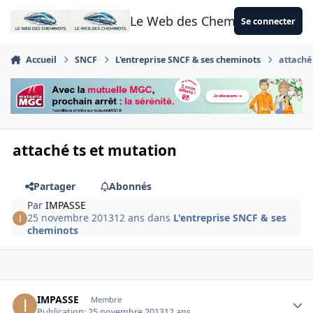
Aller au contenu
Le Web des Cheminots
Se connecter
Accueil
SNCF
L'entreprise SNCF & ses cheminots
attaché
attaché ts et mutation
Partager
Abonnés
Par
IMPASSE
25 novembre 2013
12 ans
dans
L'entreprise SNCF & ses
cheminots
Author stats
IMPASSE
Membre
Publication:
25 novembre 2013
12 ans