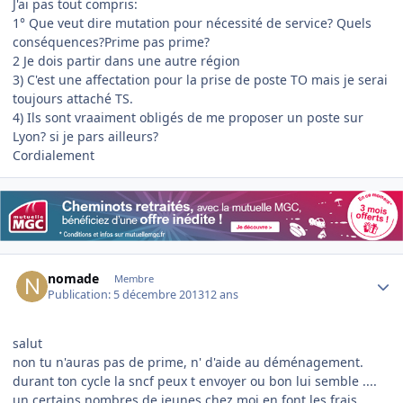
J'ai pas tout compris:
1° Que veut dire mutation pour nécessité de service? Quels
conséquences?Prime pas prime?
2 Je dois partir dans une autre région
3) C'est une affectation pour la prise de poste TO mais je serai
toujours attaché TS.
4) Ils sont vraaiment obligés de me proposer un poste sur
Lyon? si je pars ailleurs?
Cordialement
Author stats
nomade
Membre
Publication:
5 décembre 2013
12 ans
salut
non tu n'auras pas de prime, n' d'aide au déménagement.
durant ton cycle la sncf peux t envoyer ou bon lui semble ....
un certains nombres de jeunes chez moi en font les frais