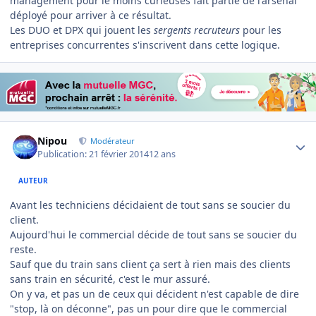
management pour le moins curieuses fait partie de l'arsenal
déployé pour arriver à ce résultat.
Les DUO et DPX qui jouent les
sergents recruteurs
pour les
entreprises concurrentes s'inscrivent dans cette logique.
Author stats
Nipou
Modérateur
Publication:
21 février 2014
12 ans
AUTEUR
Avant les techniciens décidaient de tout sans se soucier du
client.
Aujourd'hui le commercial décide de tout sans se soucier du
reste.
Sauf que du train sans client ça sert à rien mais des clients
sans train en sécurité, c'est le mur assuré.
On y va, et pas un de ceux qui décident n'est capable de dire
"stop, là on déconne", pas un pour dire que le commercial