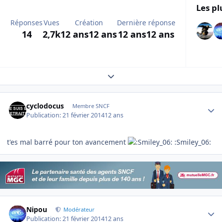
Les pl
Réponses
Vues
Création
Dernière réponse
14
2,7k
12 ans
12 ans
12 ans
12 ans
Expand topic overview
Author stats
cyclodocus
Membre SNCF
Publication:
21 février 2014
12 ans
t'es mal barré pour ton avancement
:Smiley_06:
Author stats
Nipou
Modérateur
Publication:
21 février 2014
12 ans