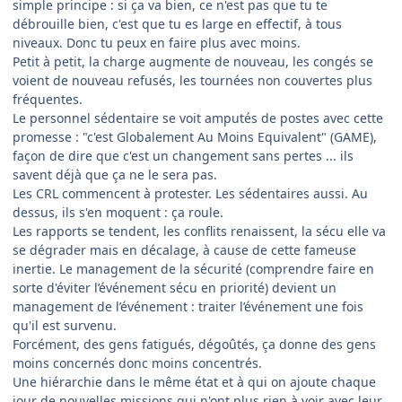
simple principe : si ça va bien, ce n'est pas que tu te
débrouille bien, c'est que tu es large en effectif, à tous
niveaux. Donc tu peux en faire plus avec moins.
Petit à petit, la charge augmente de nouveau, les congés se
voient de nouveau refusés, les tournées non couvertes plus
fréquentes.
Le personnel sédentaire se voit amputés de postes avec cette
promesse : "c'est Globalement Au Moins Equivalent" (GAME),
façon de dire que c'est un changement sans pertes ... ils
savent déjà que ça ne le sera pas.
Les CRL commencent à protester. Les sédentaires aussi. Au
dessus, ils s'en moquent : ça roule.
Les rapports se tendent, les conflits renaissent, la sécu elle va
se dégrader mais en décalage, à cause de cette fameuse
inertie. Le management de la sécurité (comprendre faire en
sorte d'éviter l’événement sécu en priorité) devient un
management de l’événement : traiter l’événement une fois
qu'il est survenu.
Forcément, des gens fatigués, dégoûtés, ça donne des gens
moins concernés donc moins concentrés.
Une hiérarchie dans le même état et à qui on ajoute chaque
jour de nouvelles missions qui n'ont plus rien à voir avec leur