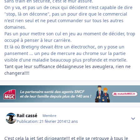
sans train en sécurité, c'est le mur assuré.
On y va, et pas un de ceux qui décident n'est capable de dire
"stop, là on déconne", pas un pour dire que le commercial
n'est rien seul et ne peut commander sur tous les autres
domaines.
Pas un pour mettre son cul en jeu au moment de décider, trop
occupé à penser à leur carrière.
Et là où Bretigny devait être un électrochoc, on y pose un
pansement ... un peu de mercure au chrome sur la partie
visible d'une maladie beaucoup plus profonde et mortelle.
Tant que leur suffisance dédaigneuse les aveuglera, rien ne
changera!!!!
Author stats
Rail cassé
Membre
Publication:
21 février 2014
12 ans
C'est cela la jet Set dirigeante!!! et elle se retrouve à tous le