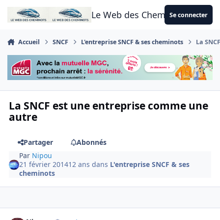
Aller au contenu
Le Web des Cheminots
Se connecter
Accueil
SNCF
L'entreprise SNCF & ses cheminots
La SNCF
La SNCF est une entreprise comme une
autre
Partager
Abonnés
Par
Nipou
21 février 2014
12 ans
dans
L'entreprise SNCF & ses
cheminots
Author stats