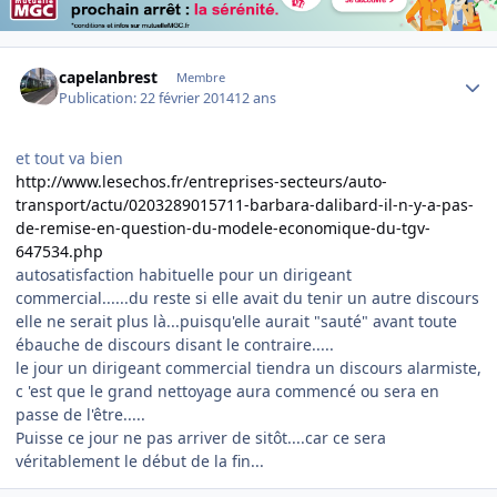
Author stats
capelanbrest
Membre
Publication:
22 février 2014
12 ans
et tout va bien
http://www.lesechos.fr/entreprises-secteurs/auto-
transport/actu/0203289015711-barbara-dalibard-il-n-y-a-pas-
de-remise-en-question-du-modele-economique-du-tgv-
647534.php
autosatisfaction habituelle pour un dirigeant
commercial......du reste si elle avait du tenir un autre discours
elle ne serait plus là...puisqu'elle aurait "sauté" avant toute
ébauche de discours disant le contraire.....
le jour un dirigeant commercial tiendra un discours alarmiste,
c 'est que le grand nettoyage aura commencé ou sera en
passe de l'être.....
Puisse ce jour ne pas arriver de sitôt....car ce sera
véritablement le début de la fin...