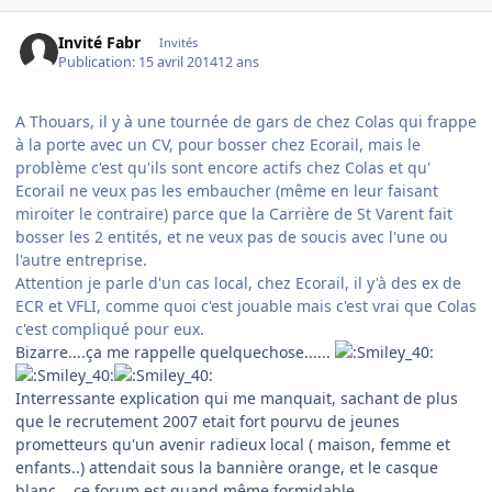
Invité Fabr
Invités
Publication:
15 avril 2014
12 ans
A Thouars, il y à une tournée de gars de chez Colas qui frappe
à la porte avec un CV, pour bosser chez Ecorail, mais le
problème c'est qu'ils sont encore actifs chez Colas et qu'
Ecorail ne veux pas les embaucher (même en leur faisant
miroiter le contraire) parce que la Carrière de St Varent fait
bosser les 2 entités, et ne veux pas de soucis avec l'une ou
l'autre entreprise.
Attention je parle d'un cas local, chez Ecorail, il y'à des ex de
ECR et VFLI, comme quoi c'est jouable mais c'est vrai que Colas
c'est compliqué pour eux.
Bizarre....ça me rappelle quelquechose......
Interressante explication qui me manquait, sachant de plus
que le recrutement 2007 etait fort pourvu de jeunes
prometteurs qu'un avenir radieux local ( maison, femme et
enfants..) attendait sous la bannière orange, et le casque
blanc....ce forum est quand même formidable...