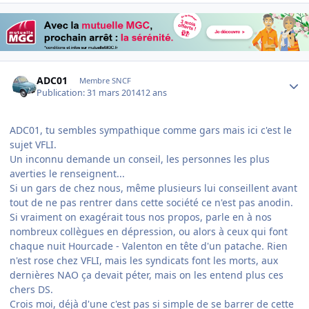
Author stats
ADC01
Membre SNCF
Publication:
31 mars 2014
12 ans
ADC01, tu sembles sympathique comme gars mais ici c'est le
sujet VFLI.
Un inconnu demande un conseil, les personnes les plus
averties le renseignent...
Si un gars de chez nous, même plusieurs lui conseillent avant
tout de ne pas rentrer dans cette société ce n'est pas anodin.
Si vraiment on exagérait tous nos propos, parle en à nos
nombreux collègues en dépression, ou alors à ceux qui font
chaque nuit Hourcade - Valenton en tête d'un patache. Rien
n'est rose chez VFLI, mais les syndicats font les morts, aux
dernières NAO ça devait péter, mais on les entend plus ces
chers DS.
Crois moi, déjà d'une c'est pas si simple de se barrer de cette