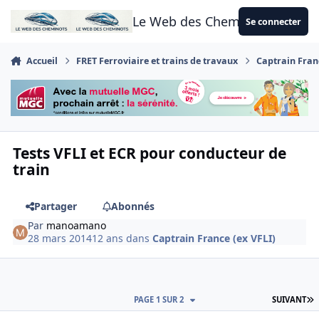
Aller au contenu
Le Web des Cheminots
Se connecter
Accueil
FRET Ferroviaire et trains de travaux
Captrain Franc
Tests VFLI et ECR pour conducteur de
train
Partager
Abonnés
Par
manoamano
28 mars 2014
12 ans
dans
Captrain France (ex VFLI)
D
PAGE 1 SUR 2
SUIVANT
Author stats