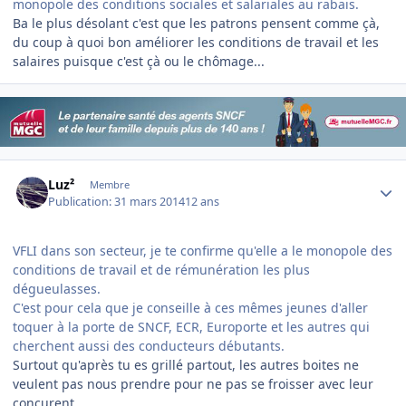
monopole des conditions sociales et salariales au rabais.
Ba le plus désolant c'est que les patrons pensent comme çà,
du coup à quoi bon améliorer les conditions de travail et les
salaires puisque c'est çà ou le chômage...
Author stats
Luz²
Membre
Publication:
31 mars 2014
12 ans
VFLI dans son secteur, je te confirme qu'elle a le monopole des
conditions de travail et de rémunération les plus
dégueulasses.
C'est pour cela que je conseille à ces mêmes jeunes d'aller
toquer à la porte de SNCF, ECR, Europorte et les autres qui
cherchent aussi des conducteurs débutants.
Surtout qu'après tu es grillé partout, les autres boites ne
veulent pas nous prendre pour ne pas se froisser avec leur
concurent...