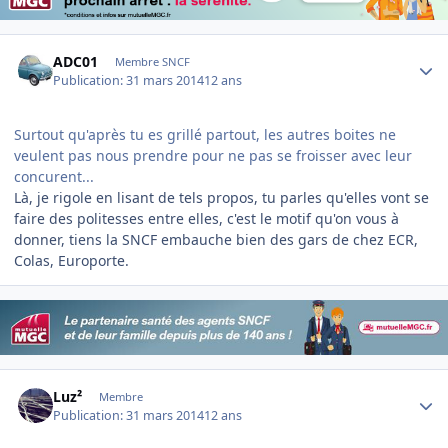
Author stats
ADC01
Membre SNCF
Publication:
31 mars 2014
12 ans
Surtout qu'après tu es grillé partout, les autres boites ne
veulent pas nous prendre pour ne pas se froisser avec leur
concurent...
Là, je rigole en lisant de tels propos, tu parles qu'elles vont se
faire des politesses entre elles, c'est le motif qu'on vous à
donner, tiens la SNCF embauche bien des gars de chez ECR,
Colas, Europorte.
Author stats
Luz²
Membre
Publication:
31 mars 2014
12 ans