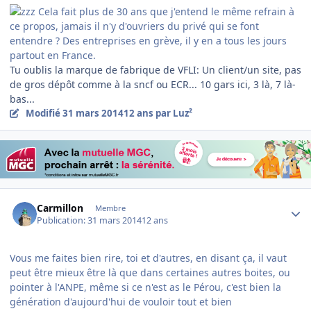
Cela fait plus de 30 ans que j'entend le même refrain à
ce propos, jamais il n'y d'ouvriers du privé qui se font
entendre ? Des entreprises en grève, il y en a tous les jours
partout en France.
Tu oublis la marque de fabrique de VFLI: Un client/un site, pas
de gros dépôt comme à la sncf ou ECR... 10 gars ici, 3 là, 7 là-
bas...
Modifié
31 mars 2014
12 ans
par Luz²
Author stats
Carmillon
Membre
Publication:
31 mars 2014
12 ans
Vous me faites bien rire, toi et d'autres, en disant ça, il vaut
peut être mieux être là que dans certaines autres boites, ou
pointer à l'ANPE, même si ce n'est as le Pérou, c'est bien la
génération d'aujourd'hui de vouloir tout et bien