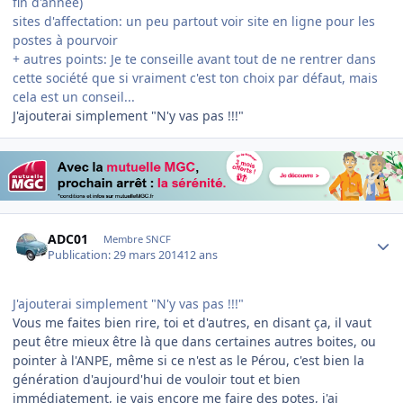
fin d'année)
sites d'affectation: un peu partout voir site en ligne pour les
postes à pourvoir
+ autres points: Je te conseille avant tout de ne rentrer dans
cette société que si vraiment c'est ton choix par défaut, mais
cela est un conseil...
J'ajouterai simplement "N'y vas pas !!!"
Author stats
ADC01
Membre SNCF
Publication:
29 mars 2014
12 ans
J'ajouterai simplement "N'y vas pas !!!"
Vous me faites bien rire, toi et d'autres, en disant ça, il vaut
peut être mieux être là que dans certaines autres boites, ou
pointer à l'ANPE, même si ce n'est as le Pérou, c'est bien la
génération d'aujourd'hui de vouloir tout et bien
immédiatement, je vais encore me faire des potes, j'ai