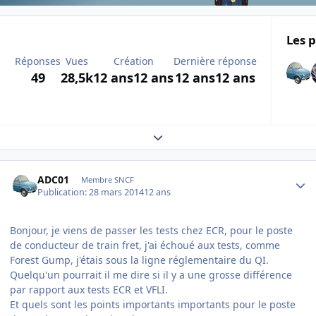
Les p
Réponses
Vues
Création
Dernière réponse
49
28,5k
12 ans
12 ans
12 ans
12 ans
Expand topic overview
Author stats
ADC01
Membre SNCF
Publication:
28 mars 2014
12 ans
Bonjour, je viens de passer les tests chez ECR, pour le poste
de conducteur de train fret, j'ai échoué aux tests, comme
Forest Gump, j'étais sous la ligne réglementaire du QI.
Quelqu'un pourrait il me dire si il y a une grosse différence
par rapport aux tests ECR et VFLI.
Et quels sont les points importants importants pour le poste