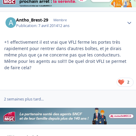
Author stats
Antho_Brest-29
Membre
Publication:
7 avril 2014
12 ans
+1 effectivement il est vrai que VFLI ferme les portes très
rapidement pour rentrer dans d'autres boîtes, et je dirais
même plus que ça ne concerne pas que les conducteurs.
Même pour les agents au sol!!! De quel droit VFLI se permet
de faire cela?
2
2 semaines plus tard...
Author stats