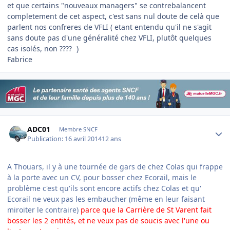
et que certains "nouveaux managers" se contrebalancent
completement de cet aspect, c'est sans nul doute de celà que
parlent nos confreres de VFLI ( etant entendu qu'il ne s'agit
sans doute pas d'une généralité chez VFLI, plutôt quelques
cas isolés, non ????
)
Fabrice
Author stats
ADC01
Membre SNCF
Publication:
16 avril 2014
12 ans
A Thouars, il y à une tournée de gars de chez Colas qui frappe
à la porte avec un CV, pour bosser chez Ecorail, mais le
problème c'est qu'ils sont encore actifs chez Colas et qu'
Ecorail ne veux pas les embaucher (même en leur faisant
miroiter le contraire)
parce que la Carrière de St Varent fait
bosser les 2 entités, et ne veux pas de soucis avec l'une ou