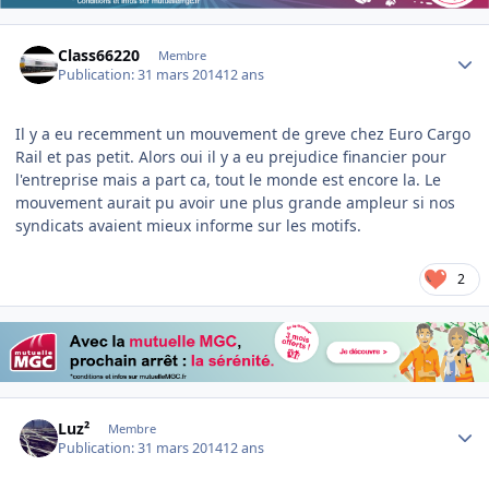
Author stats
Class66220
Membre
Publication:
31 mars 2014
12 ans
Il y a eu recemment un mouvement de greve chez Euro Cargo
Rail et pas petit. Alors oui il y a eu prejudice financier pour
l'entreprise mais a part ca, tout le monde est encore la. Le
mouvement aurait pu avoir une plus grande ampleur si nos
syndicats avaient mieux informe sur les motifs.
2
Author stats
Luz²
Membre
Publication:
31 mars 2014
12 ans