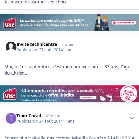
A chacun d'assumer ses choix.
Invité technicentre
Invités
Publication:
27 août 2014
11 ans
Moi, le 1er septembre, c'est mon anniversaire... 33 ans, l'âge
du Christ...
Author stats
Train-Corail
Membre
Publication:
27 août 2014
11 ans
Pourquoi n'irait-elle pas comme Mireille Faugère à l'APHP ? Y a