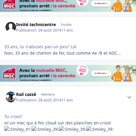
Invité technicentre
Invités
Publication:
28 août 2014
11 ans
33 ans, tu n'abuses pas un peu? Lol
Non, 33 ans de chemin de fer, tout comme Ae /8 et ADC...
Author stats
Rail cassé
Membre
Publication:
28 août 2014
11 ans
Tu croix?
vi! un mec qui à fini cloué sur des planches en croix!