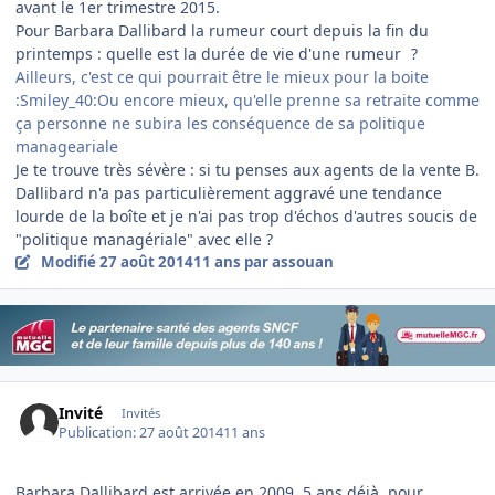
avant le 1er trimestre 2015.
Pour Barbara Dallibard la rumeur court depuis la fin du
printemps : quelle est la durée de vie d'une rumeur
?
Ailleurs, c'est ce qui pourrait être le mieux pour la boite
:Smiley_40:Ou encore mieux, qu'elle prenne sa retraite comme
ça personne ne subira les conséquence de sa politique
manageariale
Je te trouve très sévère : si tu penses aux agents de la vente B.
Dallibard n'a pas particulièrement aggravé une tendance
lourde de la boîte et je n'ai pas trop d'échos d'autres soucis de
"politique managériale" avec elle ?
Modifié
27 août 2014
11 ans
par assouan
Invité
Invités
Publication:
27 août 2014
11 ans
Barbara Dallibard est arrivée en 2009, 5 ans déjà, pour