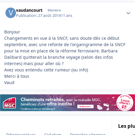
Author stats
vaudancourt
Membre
Publication:
27 août 2014
11 ans
Bonjour
Changements en vue à la SNCF, sans doute dès ce début
septembre, avec une refonte de l'organigramme de la SNCF
pour la mise en place de la réforme ferroviaire. Barbara
Dalibard quitterait la branche voyage (selon des infos
internes) mais pour aller où ?
Avez vous entendu cette rumeur (ou info)
Merci à tous
Vaud
Les plu
Réponses
Vues
Création
Dernière réponse