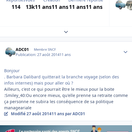
114
13k
11 ans
11 ans
11 ans
11 ans
Expand topic overview
Author stats
ADC01
Membre SNCF
Publication:
27 août 2014
11 ans
Bonjour
. Barbara Dalibard quitterait la branche voyage (selon des
infos internes) mais pour aller où ?
Ailleurs, c'est ce qui pourrait être le mieux pour la boite
:Smiley_40:Ou encore mieux, qu'elle prenne sa retraite comme
ça personne ne subira les conséquence de sa politique
manageariale
Modifié
27 août 2014
11 ans
par ADC01