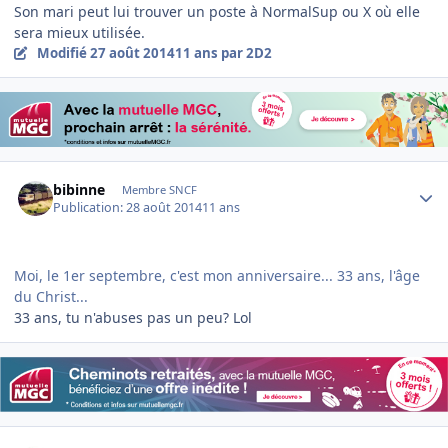
Son mari peut lui trouver un poste à NormalSup ou X où elle
sera mieux utilisée.
Modifié
27 août 2014
11 ans
par 2D2
Author stats
bibinne
Membre SNCF
Publication:
28 août 2014
11 ans
Moi, le 1er septembre, c'est mon anniversaire... 33 ans, l'âge
du Christ...
33 ans, tu n'abuses pas un peu? Lol
Author stats