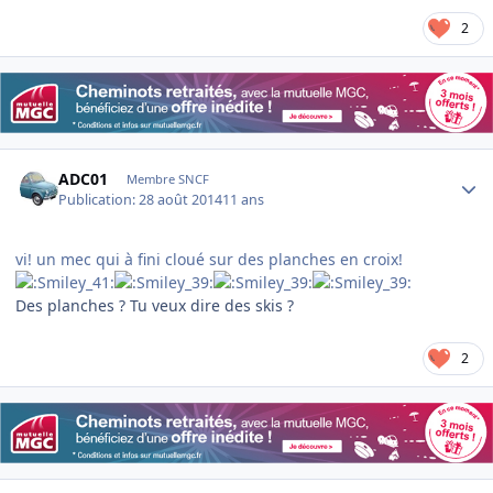
2
Author stats
ADC01
Membre SNCF
Publication:
28 août 2014
11 ans
vi! un mec qui à fini cloué sur des planches en croix!
Des planches ? Tu veux dire des skis ?
2
Author stats