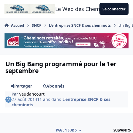
Aller au contenu
Le Web des Cheminots
Se connecter
Accueil
SNCF
L'entreprise SNCF & ses cheminots
Un Big 
Un Big Bang programmé pour le 1er
septembre
Partager
Abonnés
Par
vaudancourt
27 août 2014
11 ans
dans
L'entreprise SNCF & ses
cheminots
D
PAGE 1 SUR 5
SUIVANT