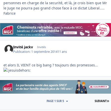
personnes en charge de la securité, et là, je crois bien que Mr
le Juge ne pourra pas grand chose face à ce dictat Liberal.....
Fabrice
Invité jackv
Invités
Publication:
1 septembre 2014
11 ans
et alors IL VIENT ce big bang ? toujours des promesses...
D
PAGE 1 SUR 5
SUIVANT