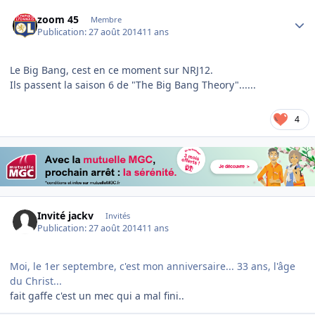
Author stats
zoom 45
Membre
Publication:
27 août 2014
11 ans
Le Big Bang, cest en ce moment sur NRJ12.
Ils passent la saison 6 de "The Big Bang Theory"......
4
Invité jackv
Invités
Publication:
27 août 2014
11 ans
Moi, le 1er septembre, c'est mon anniversaire... 33 ans, l'âge
du Christ...
fait gaffe c'est un mec qui a mal fini..