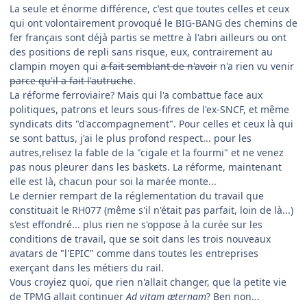
La seule et énorme différence, c'est que toutes celles et ceux
qui ont volontairement provoqué le BIG-BANG des chemins de
fer français sont déjà partis se mettre à l'abri ailleurs ou ont
des positions de repli sans risque, eux, contrairement au
clampin moyen qui
a fait semblant de n'avoir
n'a rien vu venir
parce qu'il a fait l'autruche
.
La réforme ferroviaire? Mais qui l'a combattue face aux
politiques, patrons et leurs sous-fifres de l'ex-SNCF, et même
syndicats dits "d'accompagnement". Pour celles et ceux là qui
se sont battus, j'ai le plus profond respect... pour les
autres,relisez la fable de la "cigale et la fourmi" et ne venez
pas nous pleurer dans les baskets. La réforme, maintenant
elle est là, chacun pour soi la marée monte...
Le dernier rempart de la réglementation du travail que
constituait le RH077 (même s'il n'était pas parfait, loin de là...)
s'est effondré... plus rien ne s'oppose à la curée sur les
conditions de travail, que se soit dans les trois nouveaux
avatars de "l'EPIC" comme dans toutes les entreprises
exerçant dans les métiers du rail.
Vous croyiez quoi, que rien n'allait changer, que la petite vie
de TPMG allait continuer
Ad vitam æternam
? Ben non...