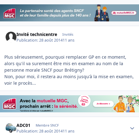
Invité technicentre
Invités
Publication:
28 août 2014
11 ans
Plus sérieusement, pourquoi remplacer GP en ce moment,
alors qu'il va surement être mis en examen au nom de la
personne morale SNCF pour Brétigny?
Non, pour moi, il restera au moins jusqu'à la mise en examen,
voir le procès...
Author stats
ADC01
Membre SNCF
Publication:
28 août 2014
11 ans