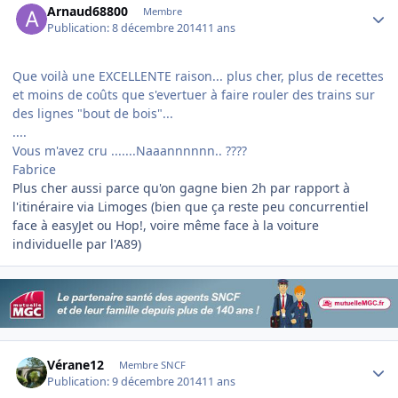
Arnaud68800
Membre
Publication:
8 décembre 2014
11 ans
Que voilà une EXCELLENTE raison... plus cher, plus de recettes
et moins de coûts que s'evertuer à faire rouler des trains sur
des lignes "bout de bois"...
....
Vous m'avez cru .......Naaannnnnn.. ????
Fabrice
Plus cher aussi parce qu'on gagne bien 2h par rapport à
l'itinéraire via Limoges (bien que ça reste peu concurrentiel
face à easyJet ou Hop!, voire même face à la voiture
individuelle par l'A89)
Author stats
Vérane12
Membre SNCF
Publication:
9 décembre 2014
11 ans