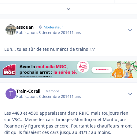
Expand topic overview
Author stats
assouan
Modérateur
Publication:
8 décembre 2014
11 ans
Euh... tu es sûr de tes numéros de trains ???
Author stats
Train-Corail
Membre
Publication:
8 décembre 2014
11 ans
Les 4480 et 4580 apparaissent dans RIHO mais toujours rien
sur VSC... Même les cars Limoges-Montluçon et Montluçon-
Roanne n'y figurent pas encore. Pourtant les chauffeurs m'ont
dit qu'ils faisaient ces cars jusqu'au 31/12 au moins.