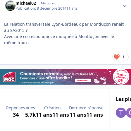
michael02
Membre
Publication:
8 décembre 2014
11 ans
La relation transversale Lyon-Bordeaux par Montluçon renait
au SA2015 ?
Avec une correspondance indiquée à Montluçon avec le
même train ...
1
Les pl
Réponses
Vues
Création
Dernière réponse
34
5,7k
11 ans
11 ans
11 ans
11 ans