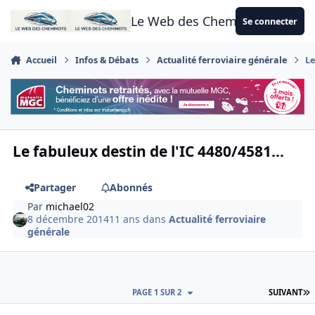
Aller au contenu
Le Web des Cheminots
Se connecter
Accueil
Infos & Débats
Actualité ferroviaire générale
Le
Le fabuleux destin de l'IC 4480/4581...
Partager
Abonnés
Par
michael02
8 décembre 2014
11 ans
dans
Actualité ferroviaire
générale
D
PAGE 1 SUR 2
SUIVANT
Author stats