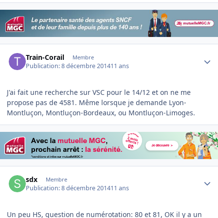
Author stats
Train-Corail
Membre
Publication:
8 décembre 2014
11 ans
J'ai fait une recherche sur VSC pour le 14/12 et on ne me
propose pas de 4581. Même lorsque je demande Lyon-
Montluçon, Montluçon-Bordeaux, ou Montluçon-Limoges.
Author stats
sdx
Membre
Publication:
8 décembre 2014
11 ans
Un peu HS, question de numérotation: 80 et 81, OK il y a un