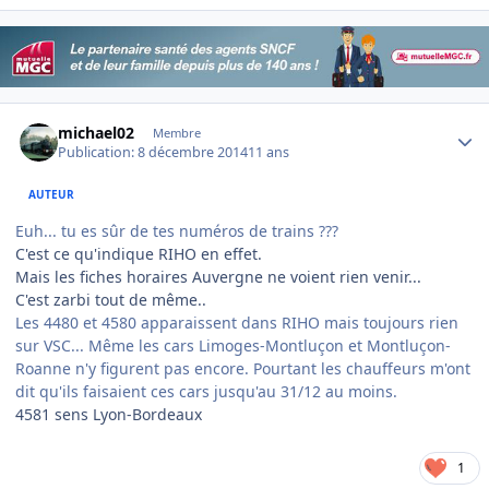
Author stats
michael02
Membre
Publication:
8 décembre 2014
11 ans
AUTEUR
Euh... tu es sûr de tes numéros de trains ???
C'est ce qu'indique RIHO en effet.
Mais les fiches horaires Auvergne ne voient rien venir...
C'est zarbi tout de même..
Les 4480 et 4580 apparaissent dans RIHO mais toujours rien
sur VSC... Même les cars Limoges-Montluçon et Montluçon-
Roanne n'y figurent pas encore. Pourtant les chauffeurs m'ont
dit qu'ils faisaient ces cars jusqu'au 31/12 au moins.
4581 sens Lyon-Bordeaux
1