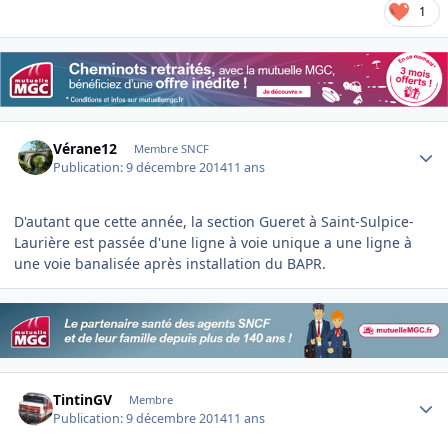
1
Author stats
Vérane12
Membre SNCF
Publication:
9 décembre 2014
11 ans
D'autant que cette année, la section Gueret à Saint-Sulpice-
Laurière est passée d'une ligne à voie unique a une ligne à
une voie banalisée après installation du BAPR.
Author stats
TintinGV
Membre
Publication:
9 décembre 2014
11 ans