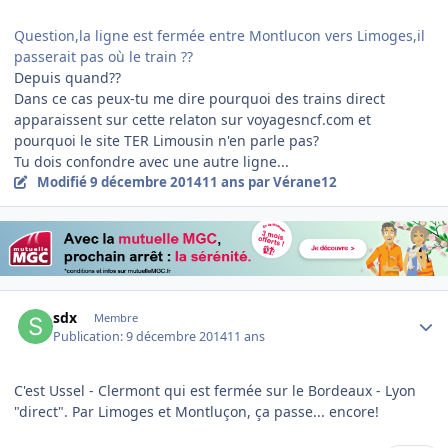
Question,la ligne est fermée entre Montlucon vers Limoges,il
passerait pas où le train ??
Depuis quand??
Dans ce cas peux-tu me dire pourquoi des trains direct
apparaissent sur cette relaton sur voyagesncf.com et
pourquoi le site TER Limousin n'en parle pas?
Tu dois confondre avec une autre ligne...
Modifié
9 décembre 2014
11 ans
par Vérane12
Author stats
sdx
Membre
Publication:
9 décembre 2014
11 ans
C'est Ussel - Clermont qui est fermée sur le Bordeaux - Lyon
"direct". Par Limoges et Montluçon, ça passe... encore!