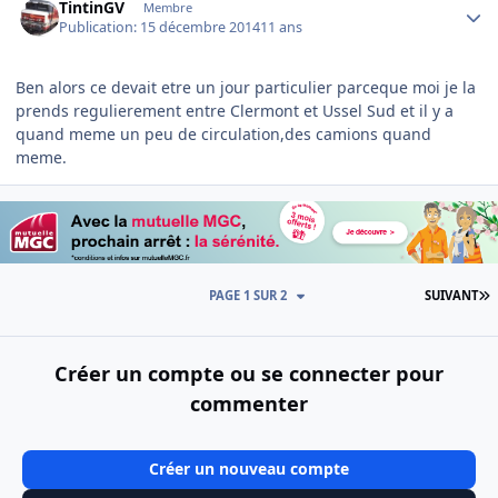
TintinGV
Membre
Publication:
15 décembre 2014
11 ans
Ben alors ce devait etre un jour particulier parceque moi je la
prends regulierement entre Clermont et Ussel Sud et il y a
quand meme un peu de circulation,des camions quand
meme.
D
PAGE 1 SUR 2
SUIVANT
Créer un compte ou se connecter pour
commenter
Créer un nouveau compte