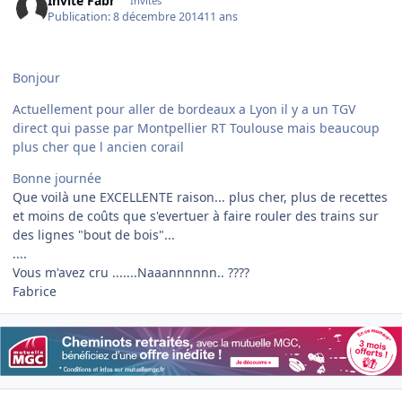
Invité Fabr
Invités
Publication:
8 décembre 2014
11 ans
Bonjour
Actuellement pour aller de bordeaux a Lyon il y a un TGV
direct qui passe par Montpellier RT Toulouse mais beaucoup
plus cher que l ancien corail
Bonne journée
Que voilà une EXCELLENTE raison... plus cher, plus de recettes
et moins de coûts que s'evertuer à faire rouler des trains sur
des lignes "bout de bois"...
....
Vous m'avez cru .......Naaannnnnn.. ????
Fabrice
Author stats