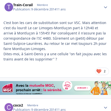
Author stats
Train-Corail
Membre
Publication:
9 décembre 2014
11 ans
C'est bon les cars de substitution sont sur VSC. Mais attention
c'est du lourd! Le car Limoges-Montluçon part à 12h40 et
arrive à Montluçon à 15h45! Par conséquent il n'assure pas la
correspondance de l'IC 4480. Sûrement un (petit) détour par
Saint-Sulpice-Laurières. Au retour le car met toujours 2h pour
faire Montluçon-Limoges.
Dites-moi, à Saint-Denis y a une cellule "on fait joujou avec les
trains avant de les supprimer" ?
2
Author stats
coco2
Membre
Publication:
9 décembre 2014
11 ans