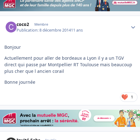
Author stats
coco2
Membre
Publication:
8 décembre 2014
11 ans
Bonjour
Actuellement pour aller de bordeaux a Lyon il y a un TGV
direct qui passe par Montpellier RT Toulouse mais beaucoup
plus cher que l ancien corail
Bonne journée
1