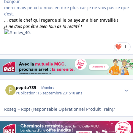
bonjour
merci mais peux tu nous en dire plus car je ne vois pas ce que
c'est.
... c'est le chef qui regarde si le balayeur a bien travaillé !
Je ne dois pas être bien loin de la réalité !
1
Author stats
pepito789
Membre
Publication:
15 septembre 2015
10 ans
Roseg = Ropt (responsable Opérationnel Produit Train)?