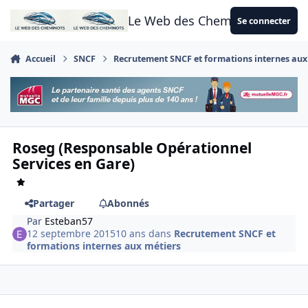
Aller au contenu
Le Web des Cheminots
Se connecter
Accueil
SNCF
Recrutement SNCF et formations internes aux
Roseg (Responsable Opérationnel
Services en Gare)
Partager
Abonnés
Par
Esteban57
12 septembre 2015
10 ans
dans
Recrutement SNCF et
formations internes aux métiers
Author stats