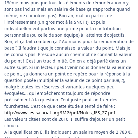
13ème mois puisque tous les éléments de rémunération n'y
sont pas inclus mais en salaire de base ça s'approche quand
même, ne chipotons pas). Bon an, mal an parfois de
l'intéressement (un gros mot à la SNCF !). Et puis
individuellement parfois une prime pour la contribution
personnelle (ou celle de son équipe) à l'atteinte d'objectifs.
Bon, et ça fait combien ça ? Au moins pour la rémunération de
base ? Il faudrait que je connaisse la valeur du point. Mais je
ne connais pas. Presque aucun cheminot ne connait la valeur
du point ! C'est un truc d'initié. On en a déjà parlé dans un
autre sujet. Si un lecteur peut venir nous donner la valeur de
ce point, ça donnera un point de repère pour la réponse à la
question posée (multiplier la valeur de ce point par 308,2),
malgré toutes les réserves et variantes quelques peu
évoquées... qui empêcheront toujours de répondre
précisément à la question. Tout juste peut-on fixer des
fourchettes. C'est ce que cette étude a tenté de faire :
http://www.ies-salariat.org/IMG/pdf/Notes_IES_27.pdf
.
Les valeurs citées sont de 2010. Il suffira d'ajouter un petit
chouia.
A la qualification E, ils indiquent un salaire moyen de 2 783 €.