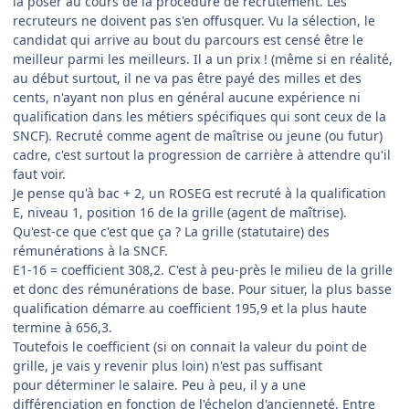
la poser au cours de la procédure de recrutement. Les
recruteurs ne doivent pas s'en offusquer. Vu la sélection, le
candidat qui arrive au bout du parcours est censé être le
meilleur parmi les meilleurs. Il a un prix ! (même si en réalité,
au début surtout, il ne va pas être payé des milles et des
cents, n'ayant non plus en général aucune expérience ni
qualification dans les métiers spécifiques qui sont ceux de la
SNCF). Recruté comme agent de maîtrise ou jeune (ou futur)
cadre, c'est surtout la progression de carrière à attendre qu'il
faut voir.
Je pense qu'à bac + 2, un ROSEG est recruté à la qualification
E, niveau 1, position 16 de la grille (agent de maîtrise).
Qu'est-ce que c'est que ça ? La grille (statutaire) des
rémunérations à la SNCF.
E1-16 = coefficient 308,2. C'est à peu-près le milieu de la grille
et donc des rémunérations de base. Pour situer, la plus basse
qualification démarre au coefficient 195,9 et la plus haute
termine à 656,3.
Toutefois le coefficient (si on connait la valeur du point de
grille, je vais y revenir plus loin) n'est pas suffisant
pour déterminer le salaire. Peu à peu, il y a une
différenciation en fonction de l'échelon d'ancienneté. Entre