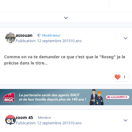
Expand topic overview
Author stats
assouan
Modérateur
Publication:
12 septembre 2015
10 ans
Comme on va te demander ce que c'est que le "Roseg" je le
précise dans le titre...
1
Author stats
zoom 45
Membre
Publication:
12 septembre 2015
10 ans