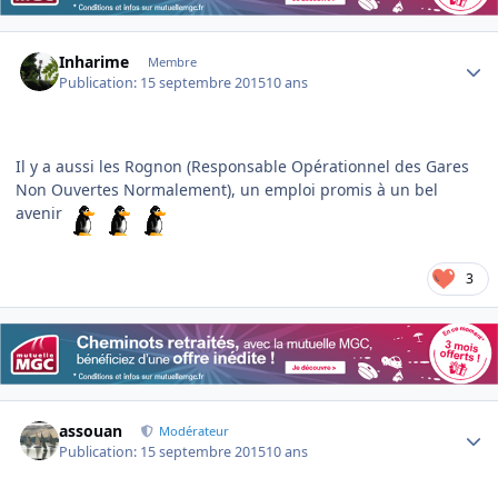
Author stats
Inharime
Membre
Publication:
15 septembre 2015
10 ans
Il y a aussi les Rognon (Responsable Opérationnel des Gares
Non Ouvertes Normalement), un emploi promis à un bel
avenir
3
Author stats
assouan
Modérateur
Publication:
15 septembre 2015
10 ans