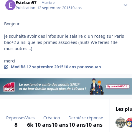
Esteban57
Membre
Publication:
12 septembre 2015
10 ans
Bonjour
je souhaite avoir des infos sur le salaire d un roseg sur Paris
bac+2 ainsi que les primes associées (nuits We feries 13e
mois autres...)
merci
Modifié
12 septembre 2015
10 ans
par assouan
Les plu
Réponses
Vues
Création
Dernière réponse
8
6k
10 ans
10 ans
10 ans
10 ans