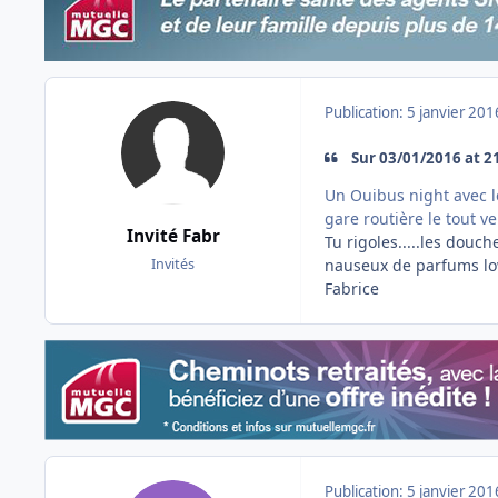
Publication:
5 janvier 201
Sur ‎03‎/‎01‎/‎2016 at
Un Ouibus night avec le
gare routière le tout v
Invité Fabr
Tu rigoles.....les douc
nauseux de parfums low
Invités
Fabrice
Publication:
5 janvier 201