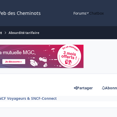
Web des Cheminots
Forums
Chatbox
ct
Absurdité tarifaire
Partager
Abonn
SNCF Voyageurs & SNCF-Connect