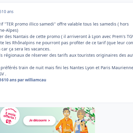
6
10 ans
rif "TER promo illico samedi" offre valable tous les samedis ( hors
ne-Alpes)
ter des Nantais de cette promo ( il arriveront à Lyon avec Prem's TG
e les Rhônalpins ne pourront pas profiter de ce tarif (que leur con
) car ça sera les vacances.
s régionaux de réserver des tarifs aux touristes originaires des au
préférés train de nuit mais fini les Nantes Lyon et Paris Maurienn
GV .
16
10 ans
par williamcau