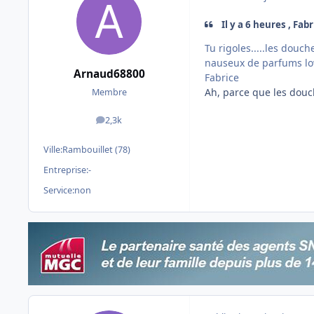
Il y a 6 heures , Fabr
Tu rigoles.....les douc
nauseux de parfums low
Arnaud68800
Fabrice
Ah, parce que les douch
Membre
2,3k
messages
Ville:
Rambouillet (78)
Entreprise:
-
Service:
non