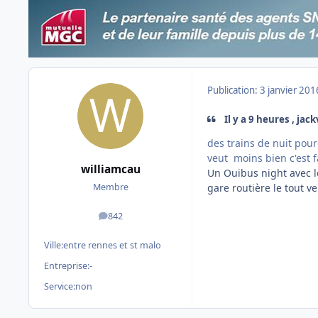
Publication:
3 janvier 201
Il y a 9 heures , jack
des trains de nuit pourq
veut moins bien c'est fac
williamcau
Un Ouibus night avec le
gare routière le tout v
Membre
842
messages
Ville:
entre rennes et st malo
Entreprise:
-
Service:
non