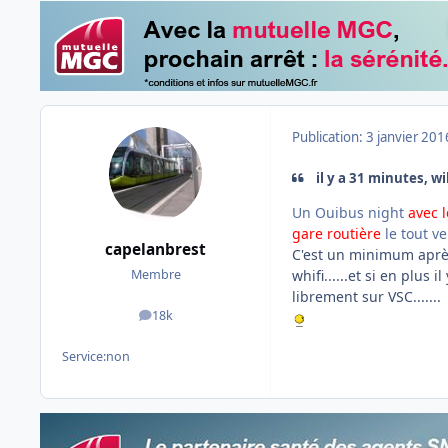
Publication:
3 janvier 201
il y a 31 minutes, w
Un Ouibus night
avec l
gare routière
le tout v
capelanbrest
C'est un minimum après
whifi......et si en plus
Membre
librement sur VSC.......
18k
messages
Service:
non