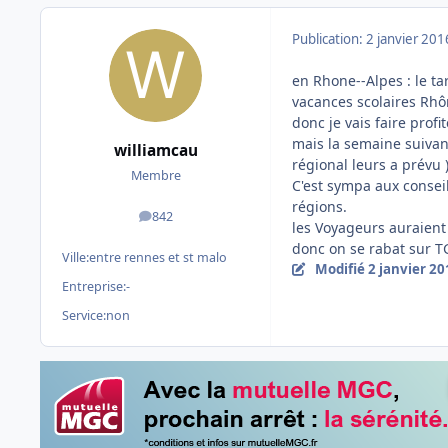
Publication:
2 janvier 201
en Rhone--Alpes : le ta
vacances scolaires Rhô
donc je vais faire profi
mais la semaine suivant
williamcau
régional leurs a prévu 
Membre
C'est sympa aux conseil
régions.
842
messages
les Voyageurs auraient 
donc on se rabat sur T
Ville:
entre rennes et st malo
Modifié
2 janvier 20
Entreprise:
-
Service:
non