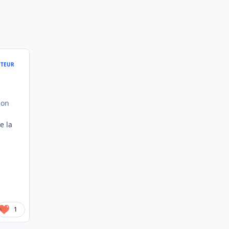
TEUR
 on
e la
1