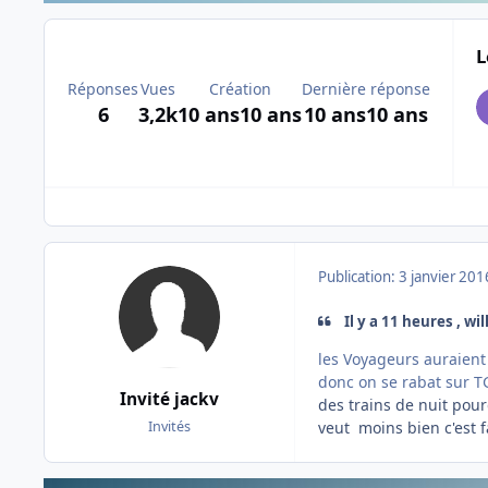
L
Réponses
Vues
Création
Dernière réponse
6
3,2k
10 ans
10 ans
10 ans
10 ans
Publication:
3 janvier 201
Il y a 11 heures , wi
les Voyageurs auraient 
donc on se rabat sur T
Invité jackv
des trains de nuit pourq
veut moins bien c'est fac
Invités