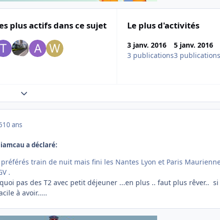
es plus actifs dans ce sujet
Le plus d'activités
3 janv. 2016
5 janv. 2016
3 publications
3 publication
Expand topic overview
6
10 ans
lliamcau a déclaré:
préférés train de nuit mais fini les Nantes Lyon et Paris Maurienn
GV .
uoi pas des T2 avec petit déjeuner ...en plus .. faut plus rêver.. si
ile à avoir.....