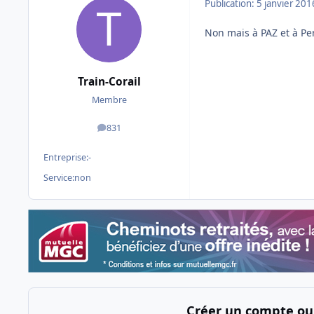
Publication:
5 janvier 201
Non mais à PAZ et à Per
Train-Corail
Membre
831
messages
Entreprise:
-
Service:
non
Créer un compte ou