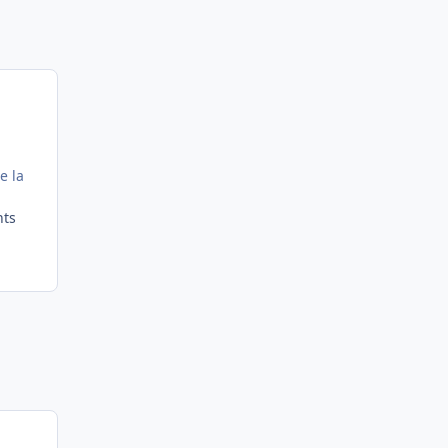
e la
nts