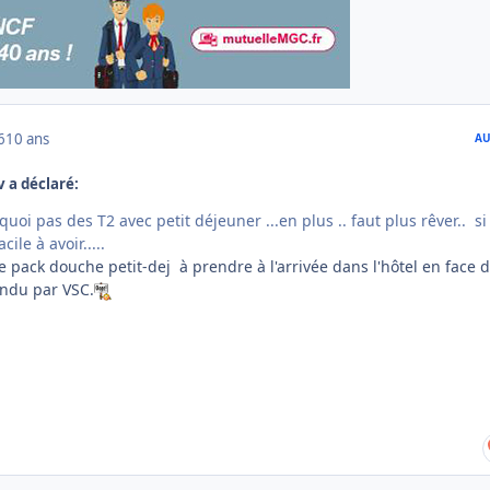
6
10 ans
AU
v a déclaré:
uoi pas des T2 avec petit déjeuner ...en plus .. faut plus rêver.. si
ile à avoir.....
 pack douche petit-dej à prendre à l'arrivée dans l'hôtel en face d
endu par VSC.