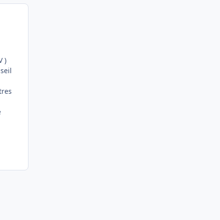
V )
seil
tres
e