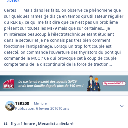
AUTEUR
Certes
Mais dans les faits, on observe ce phénomène que
sur quelques rames (je dis ça en temps qu'utilisateur régulier
du RER B), ce qui me fait dire que ce n'est pas un problème
présent sur toutes les MI79 mais que sur certaines... Je
m'intéresse beaucoup à l'électrotechnique étant étudiant
dans le secteur et je ne connais pas très bien comment
fonctionne l'antipatinage. Lorsqu'un trop fort couple est
détecté, on commande l'ouverture des thyristors du pont qui
commande la MCC ? Ce qui provoque cet à coup de couple
compte tenu de la discontinuité de la force de traction...
Author stats
TER200
Membre
Publication:
6 février 2016
10 ans
Il y a 1 heure , Mecadict a déclaré: