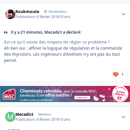
Author stats
Roukmoute
Modérateur
Publication:
6 février 2016
10 ans
il y a 21 minutes, Mecadict a déclaré:
Est-ce qu'il existe des moyens de régler ce problème ?
Ah ben oui : affiner la logique de régulation et la commande
des thyristors. Les ingénieurs d'Alsthom n'y ont pas du tout
pensé.
1
Author stats
Mecadict
Membre
Publication:
6 février 2016
10 ans