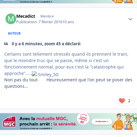
Author stats
Mecadict
Membre
Publication:
7 février 2016
10 ans
AUTEUR
il y a 6 minutes, zoom 45 a déclaré:
Certains sont tellement stressés quand ils prennent le train,
que le moindre truc qui se passe, même si c'est un
fonctionnement normal, pour eux c'est la "catastrophe qui
approche".....
Non pas du tout
Heureusement que l'on peut se poser des
questions...
2