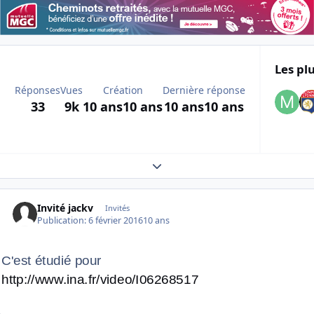
Les plu
Réponses
Vues
Création
Dernière réponse
33
9k
10 ans
10 ans
10 ans
10 ans
Expand topic overview
Invité jackv
Invités
Publication:
6 février 2016
10 ans
C'est étudié pour
http://www.ina.fr/video/I06268517