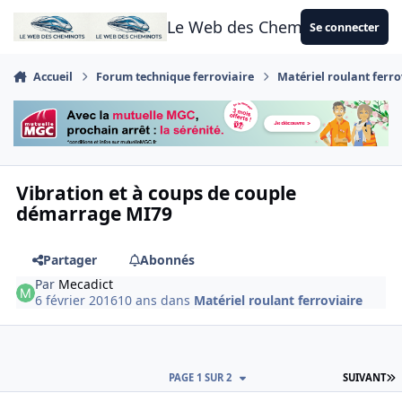
Aller au contenu
Le Web des Cheminots
Se connecter
Accueil
Forum technique ferroviaire
Matériel roulant ferro
Vibration et à coups de couple
démarrage MI79
Partager
Abonnés
Par
Mecadict
6 février 2016
10 ans
dans
Matériel roulant ferroviaire
D
PAGE 1 SUR 2
SUIVANT
Author stats