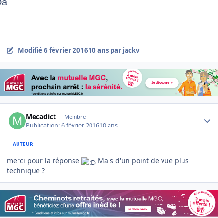
Da
Modifié
6 février 2016
10 ans
par jackv
Author stats
Mecadict
Membre
Publication:
6 février 2016
10 ans
AUTEUR
merci pour la réponse
Mais d'un point de vue plus
technique ?