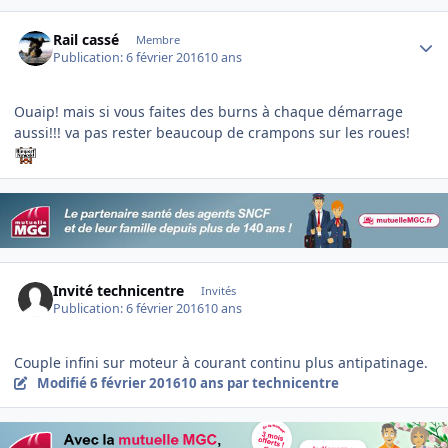
Author stats
Rail cassé
Membre
Publication:
6 février 2016
10 ans
Ouaip! mais si vous faites des burns à chaque démarrage
aussi!!! va pas rester beaucoup de crampons sur les roues!
Invité technicentre
Invités
Publication:
6 février 2016
10 ans
Couple infini sur moteur à courant continu plus antipatinage.
Modifié
6 février 2016
10 ans
par technicentre