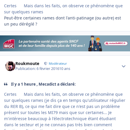
Certes
Mais dans les faits, on observe ce phénomène que
sur quelques rames
Peut-être certaines rames dont l'anti-patinage (ou autre) est
un peu déréglé ?
Author stats
Roukmoute
Modérateur
Publication:
6 février 2016
10 ans
Il y a 1 heure , Mecadict a déclaré:
Certes
Mais dans les faits, on observe ce phénomène que
sur quelques rames (je dis ça en temps qu'utilisateur régulier
du RER B), ce qui me fait dire que ce n'est pas un problème
présent sur toutes les MI79 mais que sur certaines... Je
m'intéresse beaucoup à l'électrotechnique étant étudiant
dans le secteur et je ne connais pas très bien comment