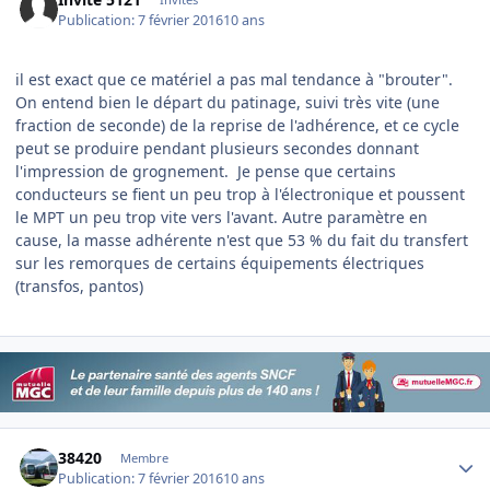
Publication:
7 février 2016
10 ans
il est exact que ce matériel a pas mal tendance à "brouter".
On entend bien le départ du patinage, suivi très vite (une
fraction de seconde) de la reprise de l'adhérence, et ce cycle
peut se produire pendant plusieurs secondes donnant
l'impression de grognement. Je pense que certains
conducteurs se fient un peu trop à l'électronique et poussent
le MPT un peu trop vite vers l'avant. Autre paramètre en
cause, la masse adhérente n'est que 53 % du fait du transfert
sur les remorques de certains équipements électriques
(transfos, pantos)
Author stats
38420
Membre
Publication:
7 février 2016
10 ans