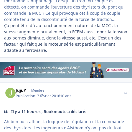
fonctionne l'antipatinage. Lorsqu'un trop fort couple est
détecté, on commande l'ouverture des thyristors du pont qui
commande la MCC ? Ce qui provoque cet à coup de couple
compte tenu de la discontinuité de la force de traction...
Ça peut être dû au fonctionnement naturel de la MCC : la
vitesse augmente brutalement, la FCEM aussi, donc la tension
aux bornes diminue, donc la vitesse aussi, etc. C'est un des
facteur qui fait que le moteur série est particulièrement
adapté au ferroviaire.
Author stats
JujuY
Membre
Publication:
7 février 2016
10 ans
Il y a 11 heures , Roukmoute a déclaré:
Ah ben oui : affiner la logique de régulation et la commande
des thyristors. Les ingénieurs d'Alsthom n'y ont pas du tout