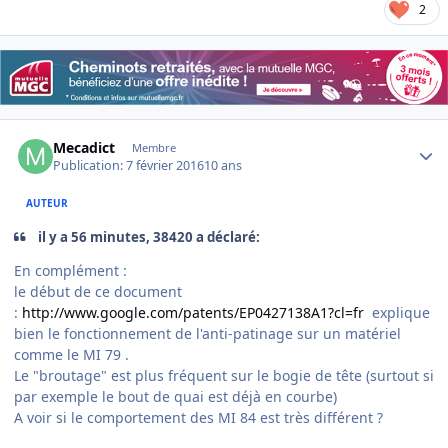
2
Author stats
Mecadict
Membre
Publication:
7 février 2016
10 ans
AUTEUR
il y a 56 minutes, 38420 a déclaré:
En complément :
le début de ce document
:
http://www.google.com/patents/EP0427138A1?cl=fr
explique
bien le fonctionnement de l'anti-patinage sur un matériel
comme le MI 79 .
Le "broutage" est plus fréquent sur le bogie de tête (surtout si
par exemple le bout de quai est déjà en courbe)
A voir si le comportement des MI 84 est très différent ?