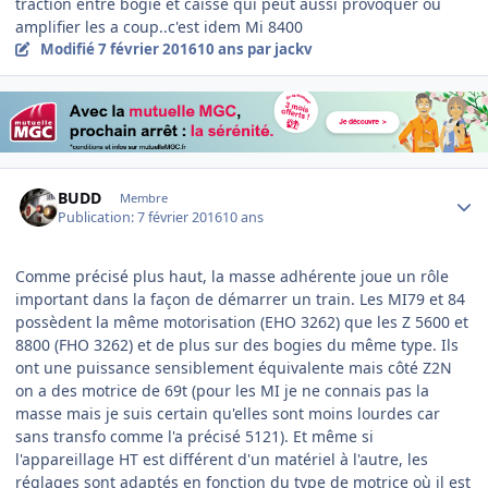
traction entre bogie et caisse qui peut aussi provoquer ou
amplifier les a coup..c'est idem Mi 8400
Modifié
7 février 2016
10 ans
par jackv
Author stats
BUDD
Membre
Publication:
7 février 2016
10 ans
Comme précisé plus haut, la masse adhérente joue un rôle
important dans la façon de démarrer un train. Les MI79 et 84
possèdent la même motorisation (EHO 3262) que les Z 5600 et
8800 (FHO 3262) et de plus sur des bogies du même type. Ils
ont une puissance sensiblement équivalente mais côté Z2N
on a des motrice de 69t (pour les MI je ne connais pas la
masse mais je suis certain qu'elles sont moins lourdes car
sans transfo comme l'a précisé 5121). Et même si
l'appareillage HT est différent d'un matériel à l'autre, les
réglages sont adaptés en fonction du type de motrice où il est