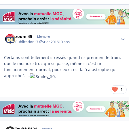
Author stats
zoom 45
Membre
Publication:
7 février 2016
10 ans
Certains sont tellement stressés quand ils prennent le train,
que le moindre truc qui se passe, même si c'est un
fonctionnement normal, pour eux c'est la "catastrophe qui
approche".....
1
Invité 5121
Invités