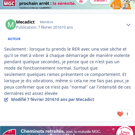
Author stats
Mecadict
Membre
Publication:
7 février 2016
10 ans
AUTEUR
Seulement : lorsque tu prends le RER avec une voie sèche et
qu'il se met à vibrer à chaque démarrage de manière violente
pendant quelque secondes, je pense que ce n'est pas un
mode de fonctionnement normal. Surtout que
seulement quelques rames présentent ce comportement. Et
lorsque je dis vibrations, même si cela ne me fais pas peur, je
peux confirmer que ce n'est pas "normal" car l'intensité de ces
dernières est assez élevée
Modifié
7 février 2016
10 ans
par Mecadict
1