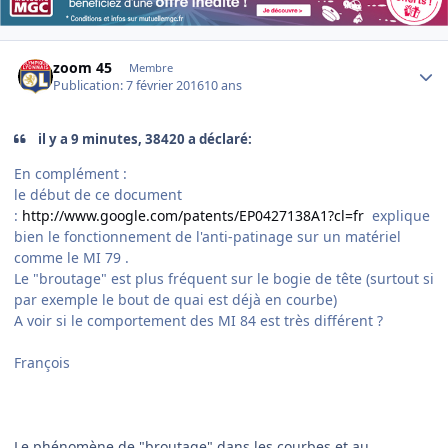
Author stats
zoom 45
Membre
Publication:
7 février 2016
10 ans
il y a 9 minutes, 38420 a déclaré:
En complément :
le début de ce document
:
http://www.google.com/patents/EP0427138A1?cl=fr
explique
bien le fonctionnement de l'anti-patinage sur un matériel
comme le MI 79 .
Le "broutage" est plus fréquent sur le bogie de tête (surtout si
par exemple le bout de quai est déjà en courbe)
A voir si le comportement des MI 84 est très différent ?
François
Le phénomène de "broutage" dans les courbes et au