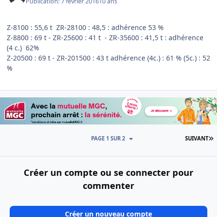
Publication:
7 février 2016
10 ans
Z-8100 : 55,6 t ZR-28100 : 48,5 : adhérence 53 %
Z-8800 : 69 t - ZR-25600 : 41 t - ZR-35600 : 41,5 t : adhérence
(4 c.) 62%
Z-20500 : 69 t - ZR-201500 : 43 t adhérence (4c.) : 61 % (5c.) : 52
%
D
PAGE 1 SUR 2
SUIVANT
Créer un compte ou se connecter pour
commenter
Créer un nouveau compte