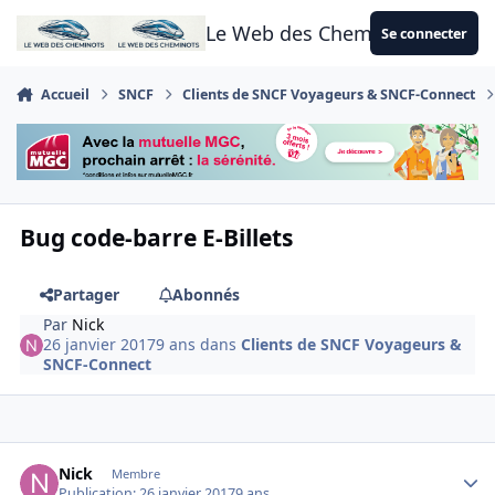
Aller au contenu
Le Web des Cheminots
Se connecter
Accueil
SNCF
Clients de SNCF Voyageurs & SNCF-Connect
Bug code-barre E-Billets
Partager
Abonnés
Par
Nick
26 janvier 2017
9 ans
dans
Clients de SNCF Voyageurs &
SNCF-Connect
Author stats
Nick
Membre
Publication:
26 janvier 2017
9 ans