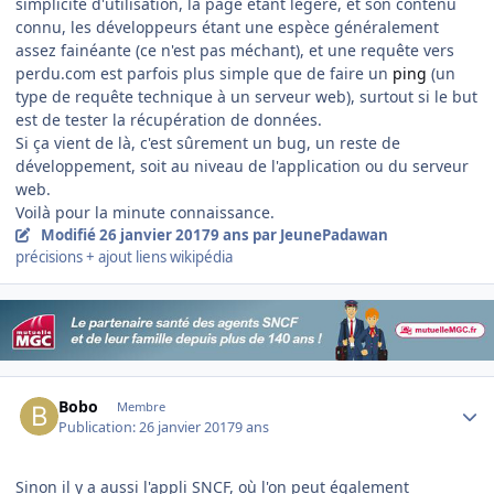
simplicité d'utilisation, la page étant légère, et son contenu
connu, les développeurs étant une espèce généralement
assez fainéante (ce n'est pas méchant), et une requête vers
perdu.com est parfois plus simple que de faire un
ping
(un
type de requête technique à un serveur web), surtout si le but
est de tester la récupération de données.
Si ça vient de là, c'est sûrement un bug, un reste de
développement, soit au niveau de l'application ou du serveur
web.
Voilà pour la minute connaissance.
Modifié
26 janvier 2017
9 ans
par JeunePadawan
précisions + ajout liens wikipédia
Author stats
Bobo
Membre
Publication:
26 janvier 2017
9 ans
Sinon il y a aussi l'appli SNCF, où l'on peut également