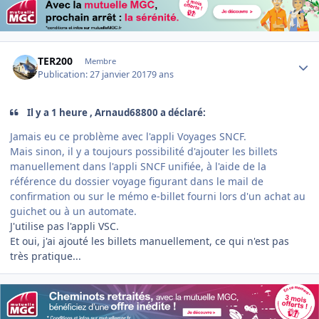
Author stats
TER200
Membre
Publication:
27 janvier 2017
9 ans
Il y a 1 heure , Arnaud68800 a déclaré:
Jamais eu ce problème avec l'appli Voyages SNCF.
Mais sinon, il y a toujours possibilité d'ajouter les billets
manuellement dans l'appli SNCF unifiée, à l'aide de la
référence du dossier voyage figurant dans le mail de
confirmation ou sur le mémo e-billet fourni lors d'un achat au
guichet ou à un automate.
J'utilise pas l'appli VSC.
Et oui, j'ai ajouté les billets manuellement, ce qui n'est pas
très pratique...