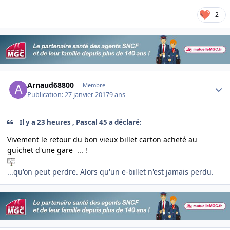
2
Author stats
Arnaud68800
Membre
Publication:
27 janvier 2017
9 ans
Il y a 23 heures , Pascal 45 a déclaré:
Vivement le retour du bon vieux billet carton acheté au
guichet d'une gare ... !
...qu'on peut perdre. Alors qu'un e-billet n'est jamais perdu.