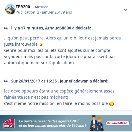
Author stats
TER200
Membre
Publication:
27 janvier 2017
9 ans
il y a 17 minutes, Arnaud68800 a déclaré:
...qu'on peut perdre. Alors qu'un e-billet n'est jamais perdu.
Juste introuvable
Genre pour moi, les billets sont ajoutés sur le compte
voyageur mais pas sur la carte (donc n'apparaissent pas
automatiquement sur l'application).
Sur 26/01/2017 at 16:35 , JeunePadawan a déclaré:
les développeurs étant une espèce généralement assez
fainéante (ce n'est pas méchant)
c'est même notre mission, en faire le moins possible