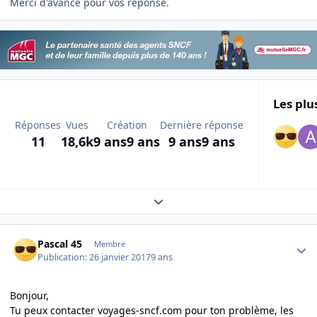
Merci d'avance pour vos réponse.
Les plu
Réponses
Vues
Création
Dernière réponse
11
18,6k
9 ans
9 ans
9 ans
9 ans
Expand topic overview
Author stats
Pascal 45
Membre
Publication:
26 janvier 2017
9 ans
Bonjour,
Tu peux contacter voyages-sncf.com pour ton problème, les