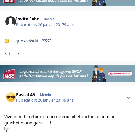
Invité Fabr
Invités
Publication:
26 janvier 2017
9 ans
.....quescekidit ..?????
Fabrice
Author stats
Pascal 45
Membre
Publication:
26 janvier 2017
9 ans
Vivement le retour du bon vieux billet carton acheté au
guichet d'une gare ... !