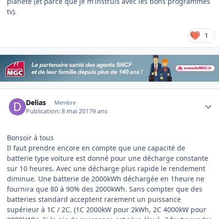
planète (et parce que je m'instruis avec les bons programmes
tv).
1
Author stats
Delias
Membre
Publication:
8 mai 2017
9 ans
Bonsoir à tous
Il faut prendre encore en compte que une capacité de
batterie type voiture est donné pour une décharge constante
sur 10 heures. Avec une décharge plus rapide le rendement
diminue. Une batterie de 2000kWh déchargée en 1heure ne
fournira que 80 à 90% des 2000kWh. Sans compter que des
batteries standard acceptent rarement un puissance
supérieur à 1C / 2C. (1C 2000kW pour 2kWh, 2C 4000kW pour