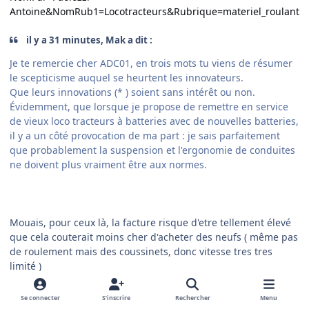
Antoine&NomRub1=Locotracteurs&Rubrique=materiel_roulant
il y a 31 minutes, Mak a dit :
Je te remercie cher ADC01, en trois mots tu viens de résumer
le scepticisme auquel se heurtent les innovateurs.
Que leurs innovations (* ) soient sans intérêt ou non.
Évidemment, que lorsque je propose de remettre en service
de vieux loco tracteurs à batteries avec de nouvelles batteries,
il y a un côté provocation de ma part : je sais parfaitement
que probablement la suspension et l'ergonomie de conduites
ne doivent plus vraiment être aux normes.
Mouais, pour ceux là, la facture risque d'etre tellement élevé
que cela couterait moins cher d'acheter des neufs ( même pas
de roulement mais des coussinets, donc vitesse tres tres
limité )
Se connecter
S’inscrire
Rechercher
Menu
1