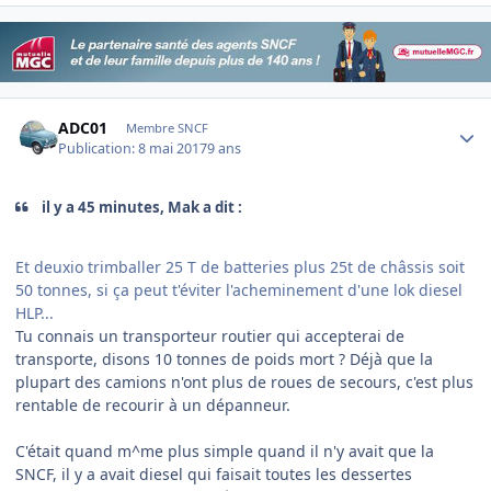
Author stats
ADC01
Membre SNCF
Publication:
8 mai 2017
9 ans
il y a 45 minutes, Mak a dit :
Et deuxio trimballer 25 T de batteries plus 25t de châssis soit
50 tonnes, si ça peut t'éviter l'acheminement d'une lok diesel
HLP...
Tu connais un transporteur routier qui accepterai de
transporte, disons 10 tonnes de poids mort ? Déjà que la
plupart des camions n'ont plus de roues de secours, c'est plus
rentable de recourir à un dépanneur.
C'était quand m^me plus simple quand il n'y avait que la
SNCF, il y a avait diesel qui faisait toutes les dessertes