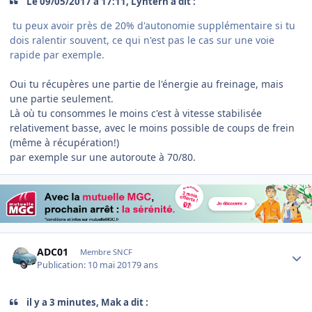
Le ‎09‎/‎05‎/‎2017 à 17:11, Lyntern a dit :
tu peux avoir près de 20% d'autonomie supplémentaire si tu
dois ralentir souvent, ce qui n'est pas le cas sur une voie
rapide par exemple.
Oui tu récupères une partie de l'énergie au freinage, mais
une partie seulement.
Là où tu consommes le moins c'est à vitesse stabilisée
relativement basse, avec le moins possible de coups de frein
(même à récupération!)
par exemple sur une autoroute à 70/80.
Author stats
ADC01
Membre SNCF
Publication:
10 mai 2017
9 ans
il y a 3 minutes, Mak a dit :