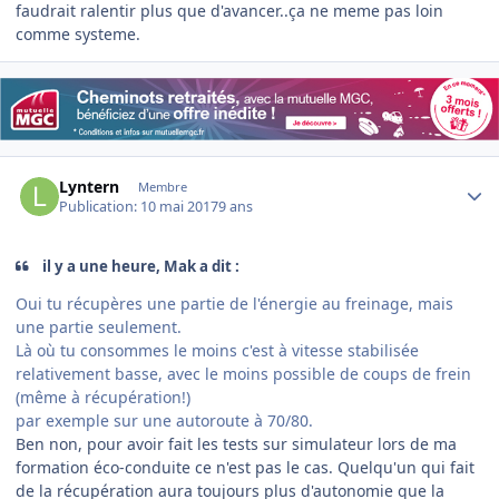
faudrait ralentir plus que d'avancer..ça ne meme pas loin
comme systeme.
Author stats
Lyntern
Membre
Publication:
10 mai 2017
9 ans
il y a une heure, Mak a dit :
Oui tu récupères une partie de l'énergie au freinage, mais
une partie seulement.
Là où tu consommes le moins c'est à vitesse stabilisée
relativement basse, avec le moins possible de coups de frein
(même à récupération!)
par exemple sur une autoroute à 70/80.
Ben non, pour avoir fait les tests sur simulateur lors de ma
formation éco-conduite ce n'est pas le cas. Quelqu'un qui fait
de la récupération aura toujours plus d'autonomie que la