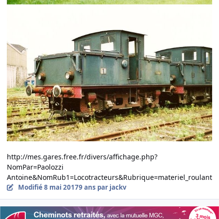
http://mes.gares.free.fr/divers/affichage.php?
NomPar=Paolozzi
Antoine&NomRub1=Locotracteurs&Rubrique=materiel_roulant
Modifié
8 mai 2017
9 ans
par jackv