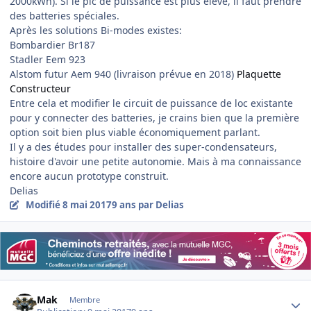
2000kWh). Si le pic de puissance est plus élevé, il faut prendre
des batteries spéciales.
Après les solutions Bi-modes existes:
Bombardier Br187
Stadler Eem 923
Alstom futur Aem 940 (livraison prévue en 2018)
Plaquette
Constructeur
Entre cela et modifier le circuit de puissance de loc existante
pour y connecter des batteries, je crains bien que la première
option soit bien plus viable économiquement parlant.
Il y a des études pour installer des super-condensateurs,
histoire d'avoir une petite autonomie. Mais à ma connaissance
encore aucun prototype construit.
Delias
Modifié
8 mai 2017
9 ans
par Delias
Author stats
Mak
Membre