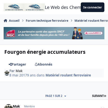
Aller au contenu
Le Web des Cheminots
Se connecter
Accueil
Forum technique ferroviaire
Matériel roulant ferro
Fourgon énergie accumulateurs
Partager
Abonnés
Par
Mak
8 mai 2017
9 ans
dans
Matériel roulant ferroviaire
D
PAGE 1 SUR 2
SUIVANT
Author stats
Mak
Membre