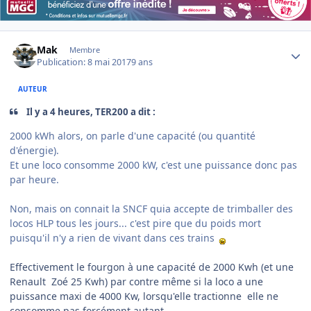
Author stats
Mak
Membre
Publication:
8 mai 2017
9 ans
AUTEUR
Il y a 4 heures, TER200 a dit :
2000 kWh alors, on parle d'une capacité (ou quantité
d'énergie).
Et une loco consomme 2000 kW, c'est une puissance donc pas
par heure.
Non, mais on connait la SNCF quia accepte de trimballer des
locos HLP tous les jours... c'est pire que du poids mort
puisqu'il n'y a rien de vivant dans ces trains
Effectivement le fourgon à une capacité de 2000 Kwh (et une
Renault Zoé 25 Kwh) par contre même si la loco a une
puissance maxi de 4000 Kw, lorsqu'elle tractionne elle ne
consomme pas forcément autant.