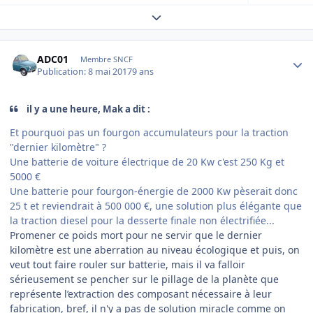
Expand topic overview
Author stats
ADC01
Membre SNCF
Publication:
8 mai 2017
9 ans
il y a une heure, Mak a dit :
Et pourquoi pas un fourgon accumulateurs pour la traction
"dernier kilomètre" ?
Une batterie de voiture électrique de 20 Kw c'est 250 Kg et
5000 €
Une batterie pour fourgon-énergie de 2000 Kw pèserait donc
25 t et reviendrait à 500 000 €, une solution plus élégante que
la traction diesel pour la desserte finale non électrifiée...
Promener ce poids mort pour ne servir que le dernier
kilomètre est une aberration au niveau écologique et puis, on
veut tout faire rouler sur batterie, mais il va falloir
sérieusement se pencher sur le pillage de la planète que
représente l’extraction des composant nécessaire à leur
fabrication, bref, il n'y a pas de solution miracle comme on