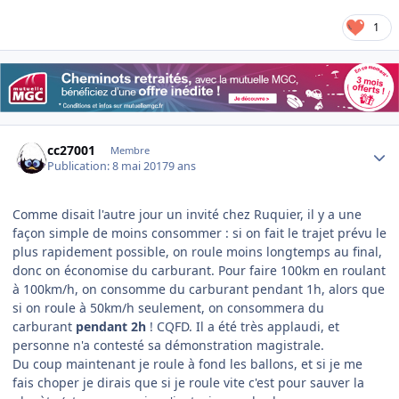
1
Author stats
cc27001
Membre
Publication:
8 mai 2017
9 ans
Comme disait l'autre jour un invité chez Ruquier, il y a une
façon simple de moins consommer : si on fait le trajet prévu le
plus rapidement possible, on roule moins longtemps au final,
donc on économise du carburant. Pour faire 100km en roulant
à 100km/h, on consomme du carburant pendant 1h, alors que
si on roule à 50km/h seulement, on consommera du
carburant
pendant 2h
! CQFD. Il a été très applaudi, et
personne n'a contesté sa démonstration magistrale.
Du coup maintenant je roule à fond les ballons, et si je me
fais choper je dirais que si je roule vite c'est pour sauver la