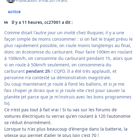
Publication:
9 mai 2017
9 ans
AUTEUR
Il y a 11 heures, cc27001 a dit :
Comme disait l'autre jour un invité chez Ruquier, il y a une
façon simple de moins consommer : si on fait le trajet prévu le
plus rapidement possible, on roule moins longtemps au final,
donc on économise du carburant. Pour faire 100km en roulant
à 100km/h, on consomme du carburant pendant 1h, alors que
si on roule à 50km/h seulement, on consommera du
carburant
pendant 2h
! CQFD. Il a été très applaudi, et
personne n'a contesté sa démonstration magistrale.
Du coup maintenant je roule à fond les ballons, et si je me
fais choper je dirais que si je roule vite c'est pour sauver la
planète (et parce que je m'instruis avec les bons programmes
tv).
Ce n'est pas tout à fait vrai ! Si tu vas sur les forums de
voitures électriques tu verras qu'en roulant à 120 l'autonomie
se réduit énormément.
Lorsque tu n'as plus beaucoup d'énergie dans la batterie, la
vitesse qui permet d'aller le plus loin c'est 70 !