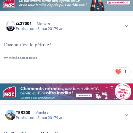
Author stats
cc27001
Membre
Publication:
8 mai 2017
9 ans
L'avenir c'est le pétrole !
synthétisé à base d'algues
1
Author stats
TER200
Membre
Publication:
8 mai 2017
9 ans