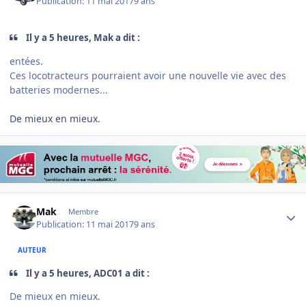
Publication:
11 mai 2017
9 ans
Il y a 5 heures, Mak a dit :
entées.
Ces locotracteurs pourraient avoir une nouvelle vie avec des
batteries modernes...
De mieux en mieux.
Author stats
Mak
Membre
Publication:
11 mai 2017
9 ans
AUTEUR
Il y a 5 heures, ADC01 a dit :
De mieux en mieux.