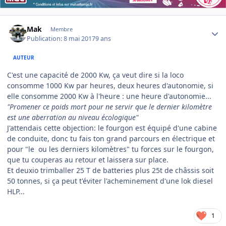
Author stats
Mak
Membre
Publication:
8 mai 2017
9 ans
AUTEUR
C'est une capacité de 2000 Kw, ça veut dire si la loco
consomme 1000 Kw par heures, deux heures d'autonomie, si
elle consomme 2000 Kw à l'heure : une heure d'autonomie...
"Promener ce poids mort pour ne servir que le dernier kilomètre
est une aberration au niveau écologique"
J'attendais cette objection: le fourgon est équipé d'une cabine
de conduite, donc tu fais ton grand parcours en électrique et
pour "le ou les derniers kilomètres" tu forces sur le fourgon,
que tu couperas au retour et laissera sur place.
Et deuxio trimballer 25 T de batteries plus 25t de châssis soit
50 tonnes, si ça peut t'éviter l'acheminement d'une lok diesel
HLP...
1