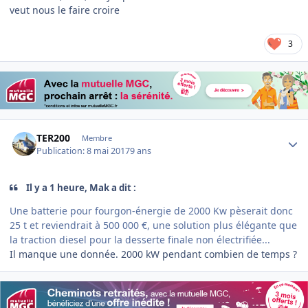
veut nous le faire croire
3
Author stats
TER200
Membre
Publication:
8 mai 2017
9 ans
Il y a 1 heure, Mak a dit :
Une batterie pour fourgon-énergie de 2000 Kw pèserait donc
25 t et reviendrait à 500 000 €, une solution plus élégante que
la traction diesel pour la desserte finale non électrifiée...
Il manque une donnée. 2000 kW pendant combien de temps ?