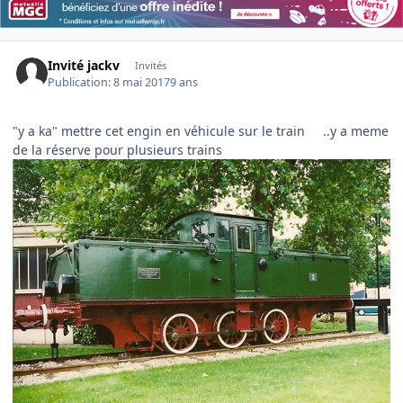
Invité jackv
Invités
Publication:
8 mai 2017
9 ans
"y a ka" mettre cet engin en véhicule sur le train ..y a meme
de la réserve pour plusieurs trains