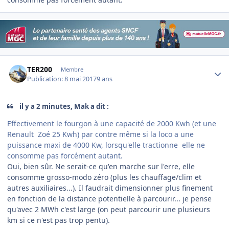
Author stats
TER200
Membre
Publication:
8 mai 2017
9 ans
il y a 2 minutes, Mak a dit :
Effectivement le fourgon à une capacité de 2000 Kwh (et une
Renault Zoé 25 Kwh) par contre même si la loco a une
puissance maxi de 4000 Kw, lorsqu'elle tractionne elle ne
consomme pas forcément autant.
Oui, bien sûr. Ne serait-ce qu'en marche sur l'erre, elle
consomme grosso-modo zéro (plus les chauffage/clim et
autres auxiliaires...). Il faudrait dimensionner plus finement
en fonction de la distance potentielle à parcourir... je pense
qu'avec 2 MWh c'est large (on peut parcourir une plusieurs
km si ce n'est pas trop pentu).