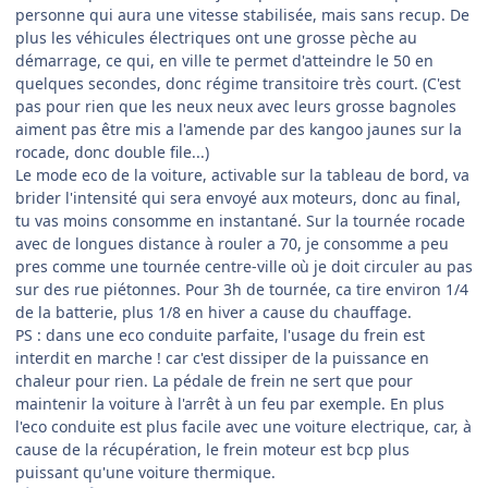
personne qui aura une vitesse stabilisée, mais sans recup. De
plus les véhicules électriques ont une grosse pèche au
démarrage, ce qui, en ville te permet d'atteindre le 50 en
quelques secondes, donc régime transitoire très court. (C'est
pas pour rien que les neux neux avec leurs grosse bagnoles
aiment pas être mis a l'amende par des kangoo jaunes sur la
rocade, donc double file...)
Le mode eco de la voiture, activable sur la tableau de bord, va
brider l'intensité qui sera envoyé aux moteurs, donc au final,
tu vas moins consomme en instantané. Sur la tournée rocade
avec de longues distance à rouler a 70, je consomme a peu
pres comme une tournée centre-ville où je doit circuler au pas
sur des rue piétonnes. Pour 3h de tournée, ca tire environ 1/4
de la batterie, plus 1/8 en hiver a cause du chauffage.
PS : dans une eco conduite parfaite, l'usage du frein est
interdit en marche ! car c'est dissiper de la puissance en
chaleur pour rien. La pédale de frein ne sert que pour
maintenir la voiture à l'arrêt à un feu par exemple. En plus
l'eco conduite est plus facile avec une voiture electrique, car, à
cause de la récupération, le frein moteur est bcp plus
puissant qu'une voiture thermique.