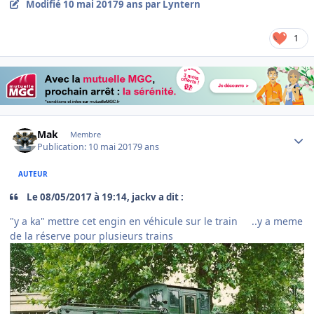
Modifié
10 mai 2017
9 ans
par Lyntern
1
Author stats
Mak
Membre
Publication:
10 mai 2017
9 ans
AUTEUR
Le ‎08‎/‎05‎/‎2017 à 19:14, jackv a dit :
"y a ka" mettre cet engin en véhicule sur le train ..y a meme
de la réserve pour plusieurs trains