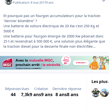
Publication:
8 mai 2017
9 ans
Et pourquoi pas un fourgon accumulateurs pour la traction
"dernier kilomètre" ?
Une batterie de voiture électrique de 20 Kw c'est 250 Kg et
5000 €
Une batterie pour fourgon-énergie de 2000 Kw pèserait donc
25 t et reviendrait à 500 000 €, une solution plus élégante que
la traction diesel pour la desserte finale non électrifiée...
Les plus 
Réponses
Vues
Création
Dernière réponse
44
7,3k
9 ans
9 ans
8 ans
8 ans