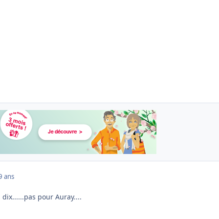
9 ans
ix......pas pour Auray....