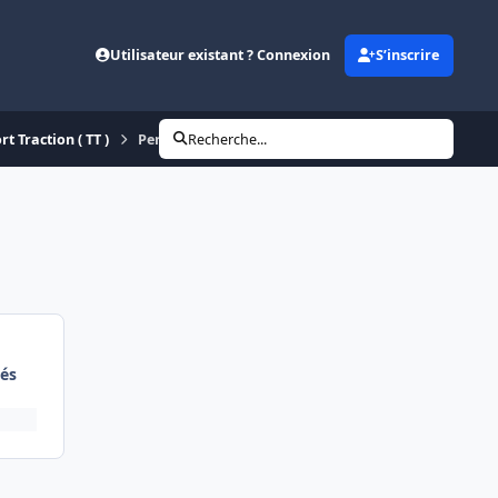
Utilisateur existant ? Connexion
S’inscrire
t Traction ( TT )
Permutation
Recherche...
és