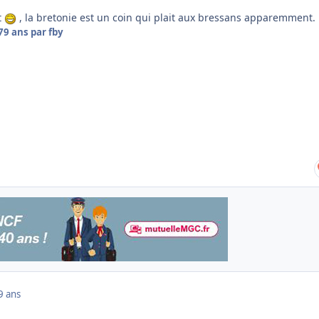
t
, la bretonie est un coin qui plait aux bressans apparemment.
7
9 ans
par fby
9 ans