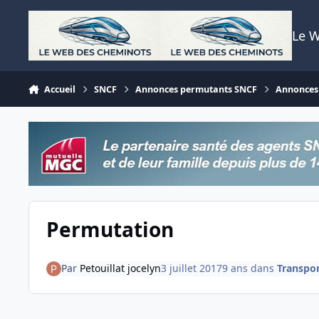
Aller au contenu
Le 
Accueil
SNCF
Annonces permutants SNCF
Annonces 
Permutation
Par
Petouillat jocelyn
3 juillet 2017
9 ans
dans
Transpor