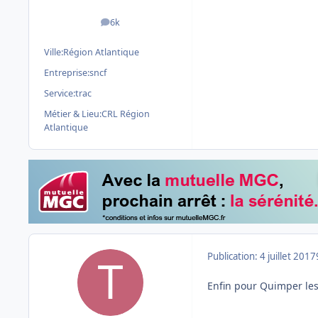
6k
messages
Ville:
Région Atlantique
Entreprise:
sncf
Service:
trac
Métier & Lieu:
CRL Région
Atlantique
Publication:
4 juillet 2017
Enfin pour Quimper les d