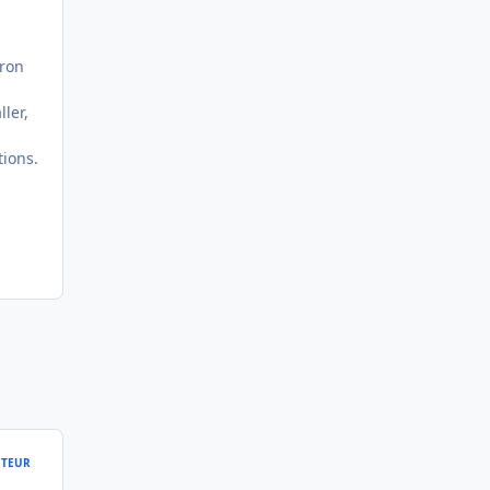
rron
ler,
tions.
TEUR