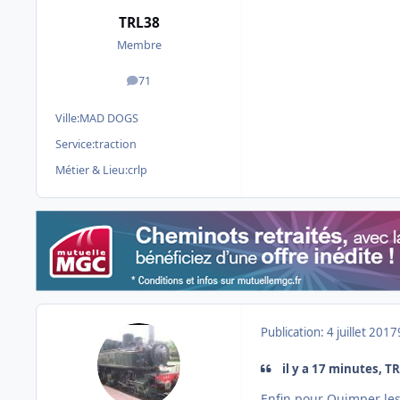
TRL38
Membre
71
messages
Ville:
MAD DOGS
Service:
traction
Métier & Lieu:
crlp
Publication:
4 juillet 2017
il y a 17 minutes, TR
Enfin pour Quimper les d