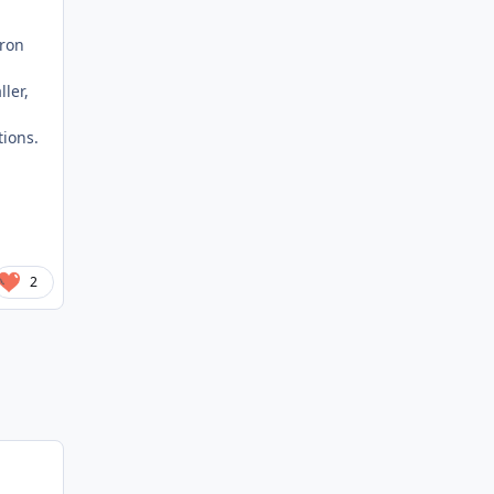
rron
ler,
tions.
2