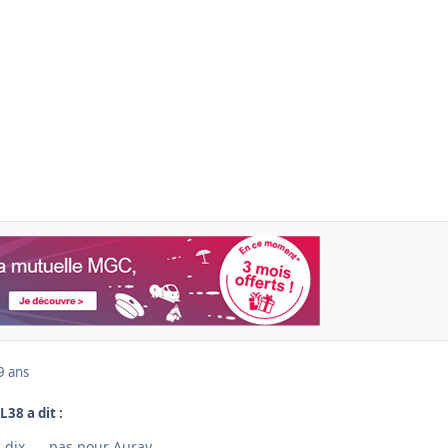
9 ans
L38 a dit :
ix......pas pour Auray....