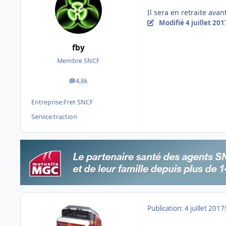
Il sera en retraite avan
Modifié
4 juillet 201
fby
Membre SNCF
4,8k
messages
Entreprise:
Fret SNCF
Service:
traction
Publication:
4 juillet 2017