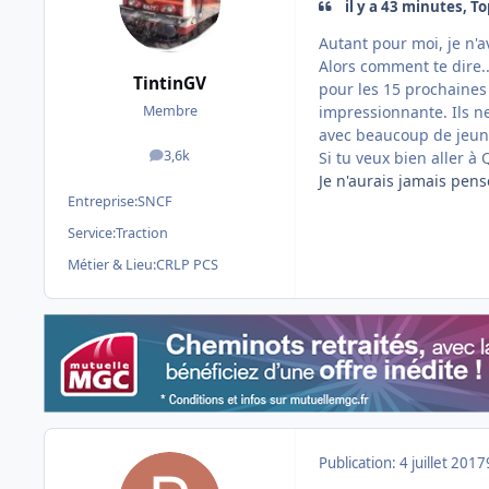
il y a 43 minutes, To
Autant pour moi, je n'a
Alors comment te dire..
TintinGV
pour les 15 prochaines a
impressionnante. Ils ne
Membre
avec beaucoup de jeune
3,6k
Si tu veux bien aller à
messages
Je n'aurais jamais pens
Entreprise:
SNCF
Service:
Traction
Métier & Lieu:
CRLP PCS
Publication:
4 juillet 2017