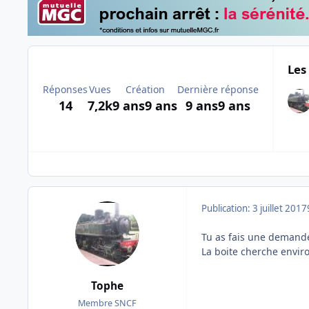
Les
Réponses
Vues
Création
Dernière réponse
14
7,2k
9 ans
9 ans
9 ans
9 ans
Publication:
3 juillet 2017
Tu as fais une demande
La boite cherche enviro
Tophe
Membre SNCF