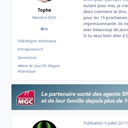
Autant pour moi, je n'a
Tophe
Alors comment te dire..
pour les 15 prochaines a
Membre SNCF
impressionnante. Ils ne
6k
avec beaucoup de jeune
messages
Si tu veux bien aller à
Ville:
Région Atlantique
Entreprise:
sncf
Service:
trac
Métier & Lieu:
CRL Région
Atlantique
Publication:
4 juillet 2017