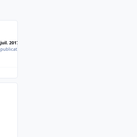
Most Popular Posts
 juil. 2017
 publication
Oui apparemment bcp de monde veut venir chez n