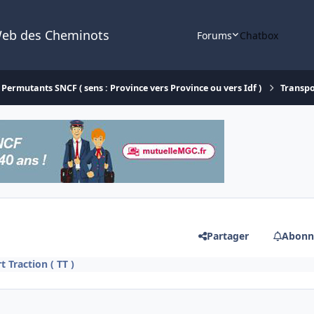
Web des Cheminots
Forums
Chatbox
Permutants SNCF ( sens : Province vers Province ou vers Idf )
Transpor
Partager
Abonn
t Traction ( TT )