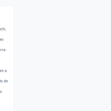
ech,
res
rra-
xes a
n
ts de
du