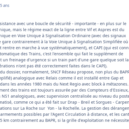
5 ans
sistance avec une boucle de sécurité - importante - en plus sur le
que, mais le régime exact de la ligne entre Vif et Aspres est du
que en Voie Unique à Signalisation Ordinaire (avec des signaux
gare contrairement à la Voie Unique à Signalisation Simplifiée où 
et rentre en marche à vue systématiquement), et CAPI (qui est conn
utomatique des Trains, c'est l'ensemble qui fait le supplément de
 un freinage d'urgence si un train part d'une gare quelque soit la
érations n'ont pas été correctement faites dans le CAPI).
 du dossier, normalement, SNCF Réseau propose, non plus du BAPR
plifié) analogique avec Relais comme il est installé entre Gap et
dans les années 1980 mais du Next Regio avec block à métazones.
ent des trains est toujours assurée par des Compteurs d'Essieux,
es NS1 analogiques, avec supervision centralisée au niveau du post
tisé, comme ce qui a été fait sur Drap - Breil et Sorgues - Carpen
llations sur La Roche sur Yon - la Rochelle. La gestion des dérang
réarmements possibles par l'Agent Circulation à distance, et les can
5 km contrairement au BAPR, si la grille d'exploitation ne nécessit