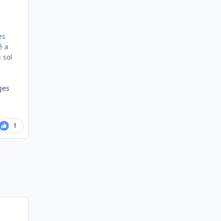
es
é a
u sol
ges
1