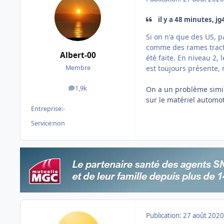
il y a 48 minutes, jg4
Si on n'a que des US, p
comme des rames tracté
Albert-00
été faite. En niveau 2, l
est toujours présente,
Membre
1,9k
On a un problème simil
messages
sur le matériel automot
Entreprise:
-
Service:
non
Publication:
27 août 2020