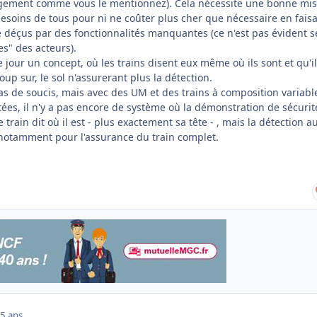
igement comme vous le mentionnez). Cela nécessite une bonne mis
besoins de tous pour ni ne coûter plus cher que nécessaire en fais
re déçus par des fonctionnalités manquantes (ce n'est pas évident s
tes" des acteurs).
e jour un concept, où les trains disent eux même où ils sont et qu'i
oup sur, le sol n'assurerant plus la détection.
as de soucis, mais avec des UM et des trains à composition variabl
es, il n'y a pas encore de système où la démonstration de sécurit
e train dit où il est - plus exactement sa tête - , mais la détection a
 notamment pour l'assurance du train complet.
5 ans