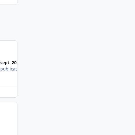
Most Popular Posts
 sept. 2020
6 sept. 2020
 publication
1 publication