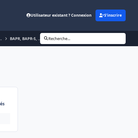
Utilisateur existant ? Connexion
S’inscrire
..
BAPR, BAPR-S, ....
Recherche...
és