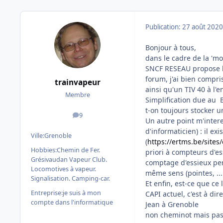
Publication:
27 août 2020
Bonjour à tous,
dans le cadre de la 'mo
SNCF RESEAU propose l'
forum, j'ai bien compri
trainvapeur
ainsi qu'un TIV 40 à l'
Membre
Simplification due au B
t-on toujours stocker un
9
messages
Un autre point m'interes
d'informaticien) : il e
Ville:
Grenoble
(
https://ertms.be/sites
Hobbies:
Chemin de Fer.
priori à compteurs d'e
Grésivaudan Vapeur Club.
comptage d'essieux per
Locomotives à vapeur.
même sens (pointes, ....
Signalisation. Camping-car.
Et enfin, est-ce que ce
Entreprise:
je suis à mon
CAPI actuel, c'est à di
compte dans l'informatique
Jean à Grenoble
non cheminot mais passi