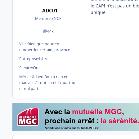
le CAPI n'est pas un bl
ADC01
unique.
Membre SNCF
44k
messages
Ville:
Rien que pour en
emmerder certain, province
Entreprise:
Libre.
Service:
Out
Métier & Lieu:
Bon à rien et
mauvais à tout, ici et là, partout
et nul part.