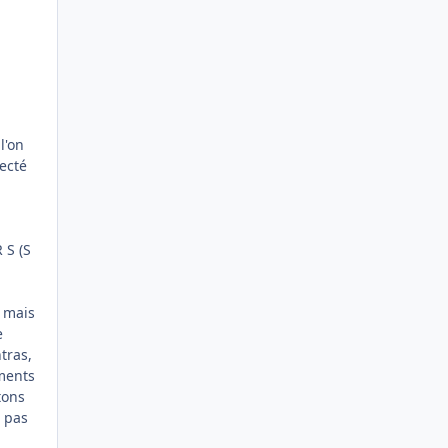
l'on
ecté
 S (S
 mais
e
tras,
ements
tons
e pas