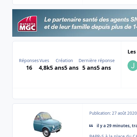
Les
Réponses
Vues
Création
Dernière réponse
16
4,8k
5 ans
5 ans
5 ans
5 ans
Publication:
27 août 2020
il y a 29 minutes, tr
BAPR-S à la place du CA