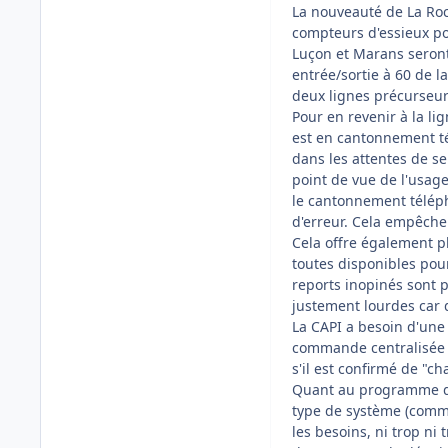
La nouveauté de La Roc
compteurs d'essieux pour
Luçon et Marans seront
entrée/sortie à 60 de la
deux lignes précurseur 
Pour en revenir à la li
est en cantonnement té
dans les attentes de se
point de vue de l'usage
le cantonnement téléph
d'erreur. Cela empêche 
Cela offre également pl
toutes disponibles pou
reports inopinés sont 
justement lourdes car d
La CAPI a besoin d'une 
commande centralisée en 
s'il est confirmé de "c
Quant au programme des
type de système (comme
les besoins, ni trop ni