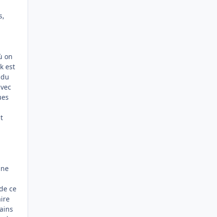
s,
ù on
k est
 du
avec
ues
t
gne
de ce
ire
rains