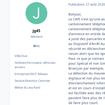
Publication:
27 août 2020
Bonjour,
Le CAPI n'est qu'une as
cantonnement téléphoni
cantonnement téléphoni
jg45
d'annonce en entrée de 
Membre
a juste des pancartes 
au Dispositif d'Arrêt A
66
messages
sécurité en déclenchant
raison alors que les op
Ville:
Cluis
Pour ce que je connais
Hobbies:
Ferroviaire, véhicules
pour Spécial et non Sim
anciens
Briançon par exemple, 
La détection du mouvem
Entreprise:
SNCF Réseau
digitaux et non plus l
Service:
Direction Centrale
d'enclenchement informa
Métier & Lieu:
Paris
et est en cours d'insta
est facilitée avec des 
peuvent faire plus de 1
de faire plus court.