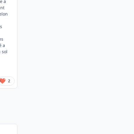
e à
ant
elon
ls
es
é a
u sol
2