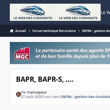
Aller au contenu
Le 
Accueil
Forum technique ferroviaire
INFRA : gestion des
BAPR, BAPR-S, ....
Par
trainvapeur
27 août 2020
5 ans
dans
INFRA : gestion des circulatio