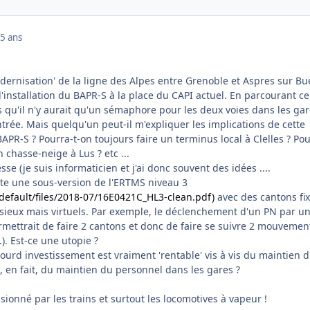
5 ans
dernisation' de la ligne des Alpes entre Grenoble et Aspres sur Bu
installation du BAPR-S à la place du CAPI actuel. En parcourant ce
s qu'il n'y aurait qu'un sémaphore pour les deux voies dans les ga
entrée. Mais quelqu'un peut-il m'expliquer les implications de cette
APR-S ? Pourra-t-on toujours faire un terminus local à Clelles ? Pou
 chasse-neige à Lus ? etc ...
se (je suis informaticien et j'ai donc souvent des idées ....
xiste une sous-version de l'ERTMS niveau 3
/default/files/2018-07/16E0421C_HL3-clean.pdf)
avec des cantons fi
ssieux mais virtuels. Par exemple, le déclenchement d'un PN par u
mettrait de faire 2 cantons et donc de faire se suivre 2 mouvemen
). Est-ce une utopie ?
 lourd investissement est vraiment 'rentable' vis à vis du maintien 
re, en fait, du maintien du personnel dans les gares ?
onné par les trains et surtout les locomotives à vapeur !