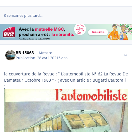
3 semaines plus tard...
Author stats
BB 15063
Membre
Publication:
28 avril 2021
5 ans
la couverture de la
Revue : " L'automobiliste N° 62 La Revue De
L'amateur Octobre 1983 " - ( avec un article
:
Bugatti L'autorail
)