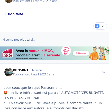
Publication:
11 mars 2021
5 ans
Fusion faite.
2
4 semaines plus tard...
Author stats
BB 15063
Membre
Publication:
7 avril 2021
5 ans
pour ceux que le sujet Passionne ...:
un livre intéressant est paru
:
" AUTOMOTRICES BUGATTI,
🤩
LES PURSANG DU RAIL "
" ...En savoir plus
:
Eric Favre a publié,
à compte d’auteur
, un
livre consacré aux autorails/automotrices Bugatti.