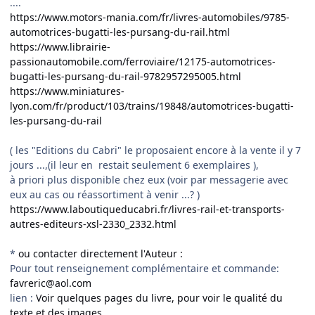
....
https://www.motors-mania.com/fr/livres-automobiles/9785-
automotrices-bugatti-les-pursang-du-rail.html
https://www.librairie-
passionautomobile.com/ferroviaire/12175-automotrices-
bugatti-les-pursang-du-rail-9782957295005.html
https://www.miniatures-
lyon.com/fr/product/103/trains/19848/automotrices-bugatti-
les-pursang-du-rail
( les "Editions du Cabri" le proposaient encore à la vente il y 7
jours ...,(il leur en restait seulement 6 exemplaires ),
à priori plus disponible chez eux (voir par messagerie avec
eux au cas ou réassortiment à venir ...? )
https://www.laboutiqueducabri.fr/livres-rail-et-transports-
autres-editeurs-xsl-2330_2332.html
*
ou contacter directement l'Auteur
:
Pour tout renseignement complémentaire et commande:
favreric@aol.com
lien
:
Voir quelques pages du livre, pour voir le qualité du
texte et des images