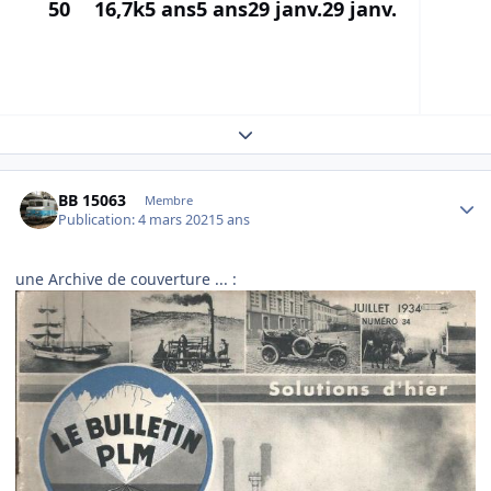
50
16,7k
5 ans
5 ans
29 janv.
29 janv.
Expand topic overview
Author stats
BB 15063
Membre
Publication:
4 mars 2021
5 ans
une Archive de couverture ...
: