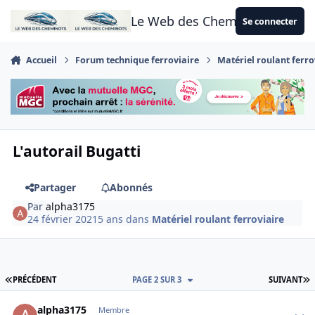
Aller au contenu
Le Web des Cheminots
Se connecter
Accueil
Forum technique ferroviaire
Matériel roulant ferro
L'autorail Bugatti
Partager
Abonnés
Par
alpha3175
24 février 2021
5 ans
dans
Matériel roulant ferroviaire
PREMIÈRE PAGE
D
PRÉCÉDENT
PAGE 2 SUR 3
SUIVANT
Author stats
alpha3175
Membre