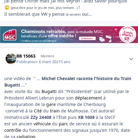
J’ai pensé Chiron mais j’ai mis Veyron : allez savoir pourquoi
!
🙄
(peut-être pour le jeu de mot, plus tentant...)
Il semblerait que VW y pense
oui...
(à vendre)
Author stats
BB 15063
Membre
Publication:
6 mars 2021
5 ans
une vidéo de " ...
Michel Chevalet raconte l'histoire du Train
Bugatti
..."
avec visite du du
Bugatti
dit "Présidentiel" (car utilisé par le
Président Albert Lebrun pour son
déplacement
à
l'inauguration de la
gare
maritime de Cherbourg
conservé à la
Cité
du
train
de Mulhouse. Cet autorail
immatriculé
ZZy 24408
à l'État puis
XB 1008
à la SNCF
est un ancien
véhicule
du
parc
de service où il assurait le
contrôle
du fonctionnement des signaux jusqu'en 1970, date
de sa
radiation
.