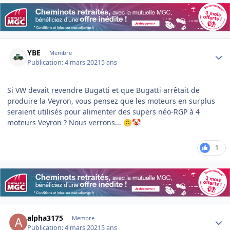
Author stats
YBE
Membre
Publication:
4 mars 2021
5 ans
Si VW devait revendre Bugatti et que Bugatti arrêtait de
produire la Veyron, vous pensez que les moteurs en surplus
seraient utilisés pour alimenter des supers néo-RGP à 4
moteurs Veyron ? Nous verrons...
🙃
🤡
1
Author stats
alpha3175
Membre
Publication:
4 mars 2021
5 ans