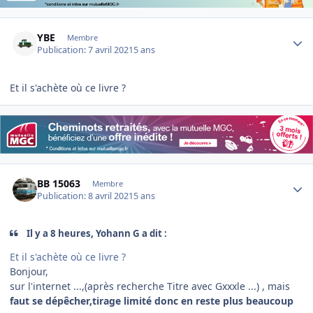
Author stats
YBE
Membre
Publication:
7 avril 2021
5 ans
Et il s'achète où ce livre ?
Author stats
BB 15063
Membre
Publication:
8 avril 2021
5 ans
Il y a 8 heures, Yohann G a dit :
Et il s'achète où ce livre ?
Bonjour,
sur l'internet ...,(après recherche Titre avec Gxxxle ...) , mais
faut se dépêcher,tirage limité donc en reste plus beaucoup