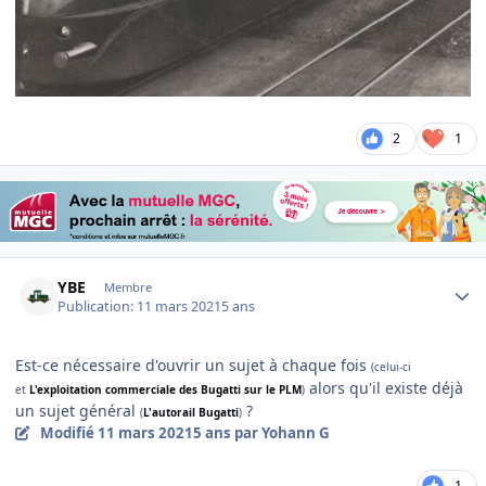
2
1
Author stats
YBE
Membre
Publication:
11 mars 2021
5 ans
Est-ce nécessaire d'ouvrir un sujet à chaque fois
(celui-ci
alors qu'il existe déjà
et
L'exploitation commerciale des Bugatti sur le PLM
)
un sujet général
?
(
L'autorail Bugatti
)
Modifié
11 mars 2021
5 ans
par Yohann G
1