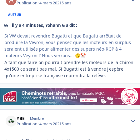
Publication:
4 mars 2021
5 ans
AUTEUR
il y a 4 minutes, Yohann G a dit :
Si VW devait revendre Bugatti et que Bugatti arrêtait de
produire la Veyron, vous pensez que les moteurs en surplus
seraient utilisés pour alimenter des supers néo-RGP à 4
moteurs Veyron ? Nous verrons...
🙃
🤡
A tant que faire on pourrait prendre les moteurs de la Chiron
4x1500 ce serait pas mal. Si Bugatti est à vendre j'espère
qu'une entreprise française reprendra la relève.
Author stats
YBE
Membre
Publication:
4 mars 2021
5 ans