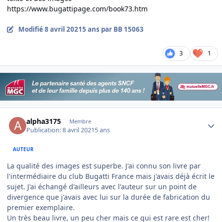
https://www.bugattipage.com/book73.htm
Modifié
8 avril 2021
5 ans
par BB 15063
3
1
Author stats
alpha3175
Membre
Publication:
8 avril 2021
5 ans
AUTEUR
La qualité des images est superbe. J'ai connu son livre par
l'intermédiaire du club Bugatti France mais j'avais déjà écrit le
sujet. J'ai échangé d'ailleurs avec l'auteur sur un point de
divergence que j'avais avec lui sur la durée de fabrication du
premier exemplaire.
Un très beau livre, un peu cher mais ce qui est rare est cher!