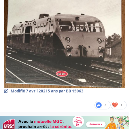
Modifié
7 avril 2021
5 ans
par BB 15063
2
1