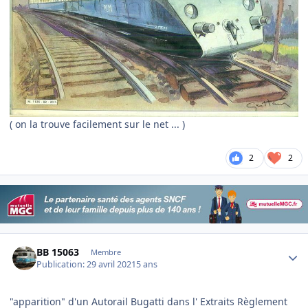
( on la trouve facilement sur le net ... )
2
2
Author stats
BB 15063
Membre
Publication:
29 avril 2021
5 ans
"apparition" d'un Autorail Bugatti dans l' Extraits Règlement