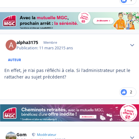
Author stats
alpha3175
Membre
Publication:
11 mars 2021
5 ans
AUTEUR
En effet, je n'ai pas réfléchi à cela. Si l'administrateur peut le
rattacher au sujet précédent?
2
Author stats
Gom
Modérateur