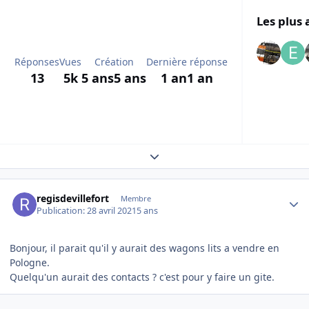
Les plus 
Réponses
Vues
Création
Dernière réponse
13
5k
5 ans
5 ans
1 an
1 an
Expand topic overview
Author stats
regisdevillefort
Membre
Publication:
28 avril 2021
5 ans
Bonjour, il parait qu'il y aurait des wagons lits a vendre en
Pologne.
Quelqu'un aurait des contacts ? c'est pour y faire un gite.