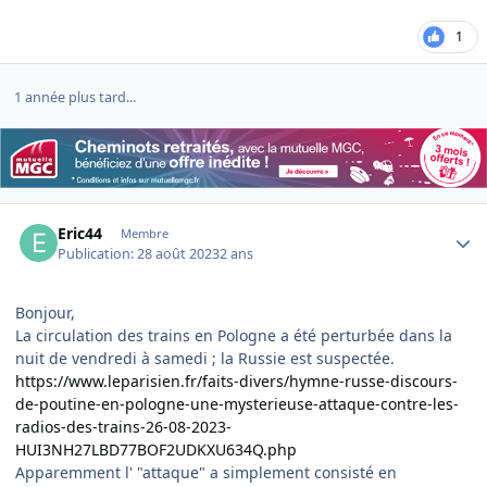
1
1 année plus tard...
Author stats
Eric44
Membre
Publication:
28 août 2023
2 ans
Bonjour,
La circulation des trains en Pologne a été perturbée dans la
nuit de vendredi à samedi ; la Russie est suspectée.
https://www.leparisien.fr/faits-divers/hymne-russe-discours-
de-poutine-en-pologne-une-mysterieuse-attaque-contre-les-
radios-des-trains-26-08-2023-
HUI3NH27LBD77BOF2UDKXU634Q.php
Apparemment l' "attaque" a simplement consisté en