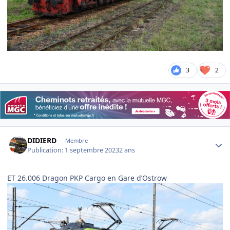
3
2
Author stats
DIDIERD
Membre
Publication:
1 septembre 2023
2 ans
ET 26.006 Dragon PKP Cargo en Gare d’Ostrow