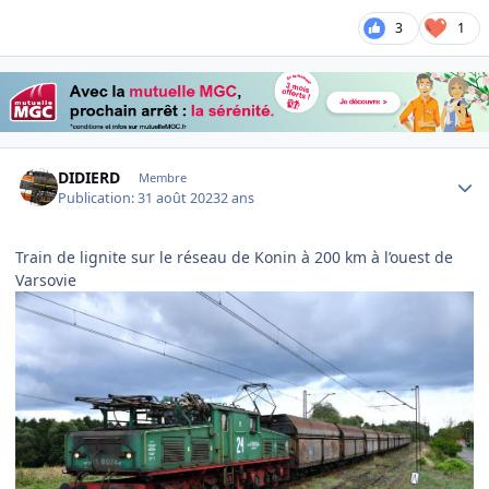
3
1
Author stats
DIDIERD
Membre
Publication:
31 août 2023
2 ans
Train de lignite sur le réseau de Konin à 200 km à l’ouest de
Varsovie