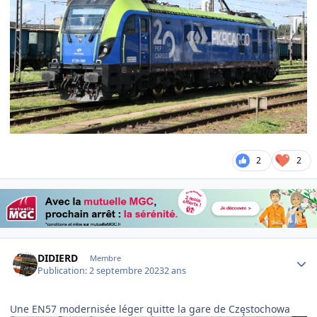
2
2
Author stats
DIDIERD
Membre
Publication:
2 septembre 2023
2 ans
Une EN57 modernisée léger quitte la gare de Częstochowa