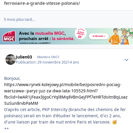
ferroviaire-a-grande-vitesse-polonais/
5 mois plus tard...
Author stats
Julien03
Membre SNCF
Publication:
29 novembre 2021
4 ans
Bonjour,
https://www.rynek-kolejowy.pl/mobile/bezposredni-pociag-
warszawa--paryz-juz-za-dwa-lata-105529.html?
fbclid=IwAR1jFeax3JgoCrYql8Mq8VBnGejFPf7eHRTdsitnBqLoaz
SuSun8rvbPaMM
D'après cet article, PKP Intercity (branche des chemins de fer
polonais) serait en train d'étudier le lancement, d'ici 2 ans,
d'une liaison par train de nuit entre Paris et Varsovie.
🥳
++