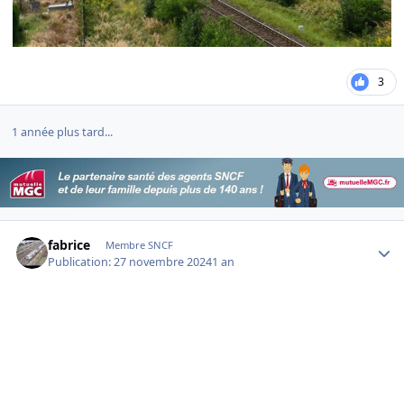
3
1 année plus tard...
Author stats
fabrice
Membre SNCF
Publication:
27 novembre 2024
1 an