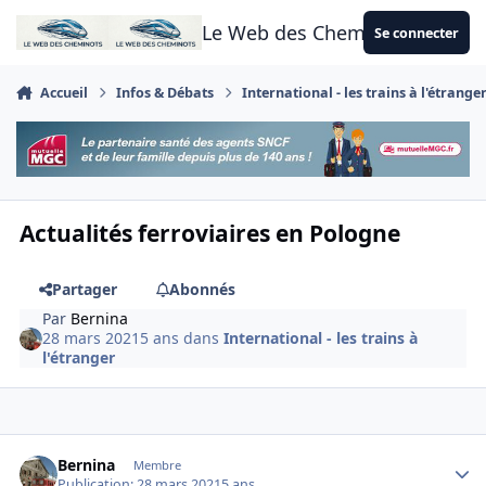
Aller au contenu
Le Web des Cheminots
Se connecter
Accueil
Infos & Débats
International - les trains à l'étrange
Actualités ferroviaires en Pologne
Partager
Abonnés
Par
Bernina
28 mars 2021
5 ans
dans
International - les trains à
l'étranger
Author stats
Bernina
Membre
Publication:
28 mars 2021
5 ans