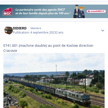
Author stats
DIDIERD
Membre
Publication:
4 septembre 2023
2 ans
ET41.001 (machine double) au pont de Koslow direction
Cracovie