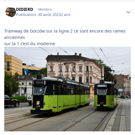
Author stats
DIDIERD
Membre
Publication:
30 août 2023
2 ans
Tramway de Gorzów sur la ligne 2 ce sont encore des rames
anciennes
sur la 1 c’est du moderne