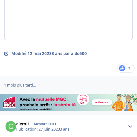
Modifié
12 mai 2023
3 ans
par aldo500
1
1 mois plus tard...
Author stats
clemii
Membre SNCF
Publication:
27 juin 2023
3 ans