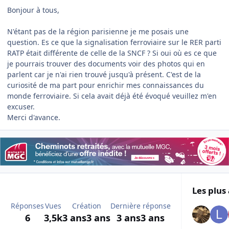
Bonjour à tous,
N'étant pas de la région parisienne je me posais une
question. Es ce que la signalisation ferroviaire sur le RER parti
RATP était différente de celle de la SNCF ? Si oui où es ce que
je pourrais trouver des documents voir des photos qui en
parlent car je n'ai rien trouvé jusqu'à présent. C'est de la
curiosité de ma part pour enrichir mes connaissances du
monde ferroviaire. Si cela avait déjà été évoqué veuillez m'en
excuser.
Merci d'avance.
Les plus 
Réponses
Vues
Création
Dernière réponse
6
3,5k
3 ans
3 ans
3 ans
3 ans