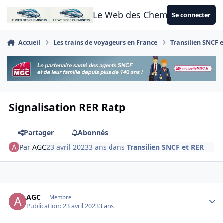
Aller au contenu
Le Web des Cheminots
Se connecter
Accueil
Les trains de voyageurs en France
Transilien SNCF 
Signalisation RER Ratp
Partager
Abonnés
Par
AGC
23 avril 2023
3 ans
dans
Transilien SNCF et RER
Author stats
AGC
Membre
Publication:
23 avril 2023
3 ans