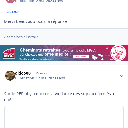
Publication:
2 mai 2023
3 ans
AUTEUR
Merci beaucoup pour la réponse
2 semaines plus tard...
Author stats
aldo500
Membre
Publication:
12 mai 2023
3 ans
Sur le RER, il y a encore la vigilance des signaux fermés, et
oui!