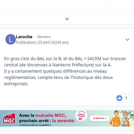
Expand topic overview
Author stats
Laroche
Membre
Publication:
23 avril 2023
3 ans
En gros c'est du BAL sur la B, et du BAL + SACEM sur troncon
central (de Vincennes à Nanterre Préfecture) sur la A.
Il y a certainement quelques différences au niveau
reglémentation, compte tenu de l'historique des deux
entreprises.
1
Author stats