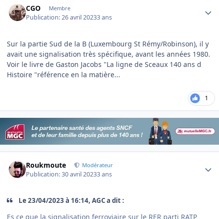
CGO
Membre
Publication:
26 avril 2023
3 ans
Sur la partie Sud de la B (Luxembourg St Rémy/Robinson), il y
avait une signalisation très spécifique, avant les années 1980.
Voir le livre de Gaston Jacobs "La ligne de Sceaux 140 ans d
Histoire "référence en la matière...
1
Author stats
Roukmoute
Modérateur
Publication:
30 avril 2023
3 ans
Le 23/04/2023 à 16:14, AGC a dit :
Es ce que la signalisation ferroviaire sur le RER parti RATP