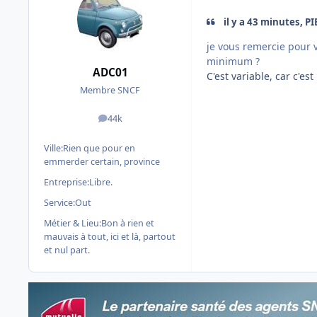
il y a 43 minutes, PI
je vous remercie pour v
minimum ?
ADC01
C'est variable, car c'est
Membre SNCF
44k
messages
Ville:
Rien que pour en
emmerder certain, province
Entreprise:
Libre.
Service:
Out
Métier & Lieu:
Bon à rien et
mauvais à tout, ici et là, partout
et nul part.