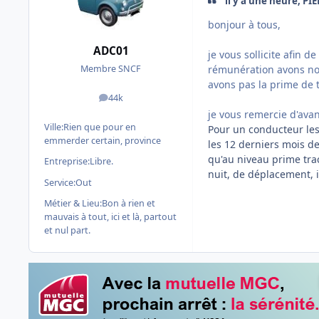
il y a une heure, PIE
bonjour à tous,
ADC01
je vous sollicite afin 
rémunération avons nou
Membre SNCF
avons pas la prime de t
44k
messages
je vous remercie d'avan
Ville:
Rien que pour en
Pour un conducteur les
emmerder certain, province
les 12 derniers mois de
qu'au niveau prime tra
Entreprise:
Libre.
nuit, de déplacement, i
Service:
Out
Métier & Lieu:
Bon à rien et
mauvais à tout, ici et là, partout
et nul part.