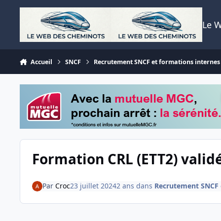
Aller au contenu
Le 
Accueil
SNCF
Recrutement SNCF et formations internes
Formation CRL (ETT2) valid
Par
Croc
23 juillet 2024
2 ans
dans
Recrutement SNCF e