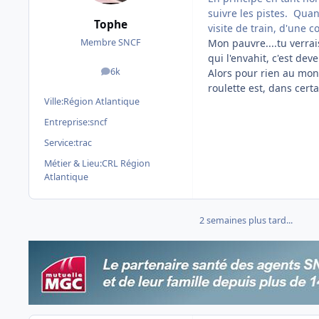
suivre les pistes. Quan
Tophe
visite de train, d'une 
Mon pauvre....tu verrais
Membre SNCF
qui l'envahit, c'est dev
6k
Alors pour rien au mond
messages
roulette est, dans cert
Ville:
Région Atlantique
Entreprise:
sncf
Service:
trac
Métier & Lieu:
CRL Région
Atlantique
2 semaines plus tard...