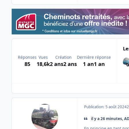
Le
Réponses
Vues
Création
Dernière réponse
85
18,6k
2 ans
2 ans
1 an
1 an
Publication:
5 août 2024
2
il y a 26 minutes, AD
En principe en tant nor