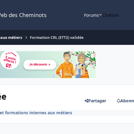
Web des Cheminots
Forums
Chatbox
 aux métiers
Formation CRL (ETT2) validée
ée
Partager
Abonn
t formations internes aux métiers