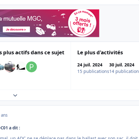
s plus actifs dans ce sujet
Le plus d'activités
24 juil. 2024
30 juil. 2024
15 publications
14 publicatio
Expand topic overview
 ans
C01 a dit :
mal, un ADC ne se déplace pas dans le ballast avec son sac, il doit