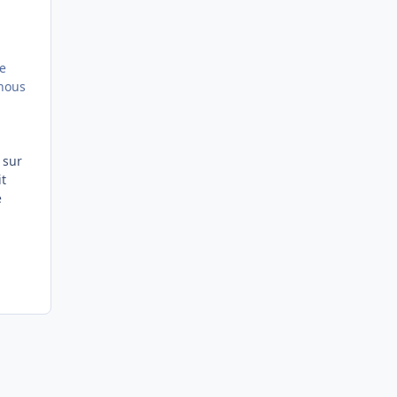
le
 nous
 sur
it
e