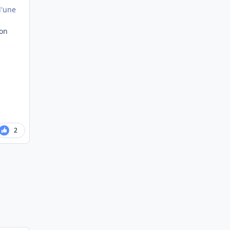
d'une
ion
2