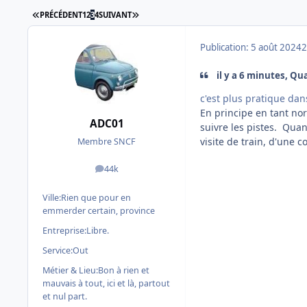
PREMIÈRE PAGE
DERNIÈRE PAGE
PRÉCÉDENT
1
2
3
4
SUIVANT
Publication:
5 août 2024
2
il y a 6 minutes, Qua
c'est plus pratique dan
En principe en tant nor
ADC01
suivre les pistes. Quan
visite de train, d'une 
Membre SNCF
44k
messages
Ville:
Rien que pour en
emmerder certain, province
Entreprise:
Libre.
Service:
Out
Métier & Lieu:
Bon à rien et
mauvais à tout, ici et là, partout
et nul part.