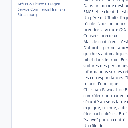
Métier & Lieu:
ASCT (Agent
Dans un monde déshuman
Service Commercial Trains) à
SNCF et le client. Il 
Strasbourg
Un père d'Uffholtz l'exp
l'école. Nous ne pourri
prendre la voiture (2 X 
Conseils précieux
Mais le contrôleur n'es
D'abord il permet aux 
guichets automatiques 
billet dans le train. En
voitures des personnes 
informations sur les r
les correspondances. Il
retard d'une ligne.
Christian Pawulak de B
contrôleur permanent e
sécurité au sens large e
explique, oriente, aid
être particulières. Bre
"sauvé" par un contrôle
Un rôle de