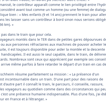
isé, le contrôleur apparaît comme le lien privilégié entre l'hyd
est considéré avant tout comme un homme (ou une femme) de dialog
lique bien : « Mes enfants (9 et 14 ans) prennent le train pour alle
ons les laisser sans un contrôleur à bord sinon nous serions obligé
36 km). »
t pas dans le train que pour cela.
voyageurs montés dans le TER dans de petites gares dépourvues d
ou aux personnes réfractaires aux machines de pouvoir acheter l
suite, il est toujours disponible pour aider la montée et la descente
handicapées. Il est aussi le seul capable, dans le train, de délivre
etards. Nombreux sont ceux qui apprécient par exemple ses conseil
 arrive même parfois à faire retarder le départ d'un train en cas d
ischheim résume parfaitement sa mission : « La présence d'un
st incontournable dans un train. D'une part pour des raisons de
t d'autre part il connaît le train, le parcours, il conseille, rassure,
e les voyageurs au quotidien comme dans des circonstances qui pe
f, c'est une présence humaine indispensable. Plus d'une fois, j'ai ét
ur en France et à l'étranger. »