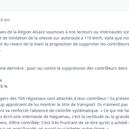
18 ans
ives de la Région Alsace soumises à nos lecteurs ou internautes so
et de limitation de la vitesse sur autoroute à 110 km/h, voilà que no
t du revers de la main la proposition de supprimer les contrôleur
.
ine dernière : pour ou contre la suppression des contrôleurs dans 
 %
78 %
agers des TER régionaux sont attachés à leur contrôleur ! Sa prése
p apprécient de lui montrer le titre de transport. Ils n'aiment pas 
t va renforcer l'absence de contrôle systématique. « Ce qui me fai
s écrit une internaute de Haguenau, c'est la certitude ou la grand
ins, d'être contrôlée. C'est très frustrant de se dire qu'on a acheté
e si on avait fraudé, on aurait pu s'acheter autre chose. »