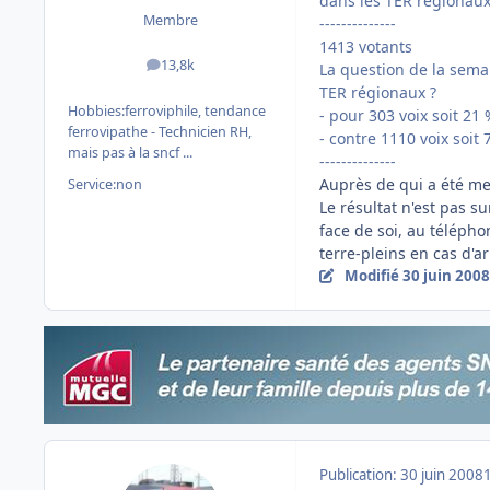
dans les TER régionaux
Membre
--------------
1413 votants
13,8k
La question de la sema
messages
TER régionaux ?
Hobbies:
ferroviphile, tendance
- pour 303 voix soit 21
ferrovipathe - Technicien RH,
- contre 1110 voix soit 
mais pas à la sncf ...
--------------
Auprès de qui a été me
Service:
non
Le résultat n'est pas s
face de soi, au télépho
terre-pleins en cas d'ar
Modifié
30 juin 2008
Publication:
30 juin 2008