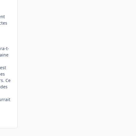
ent
ctes
ra-t-
haine
est
les
rs. Ce
 des
urrait