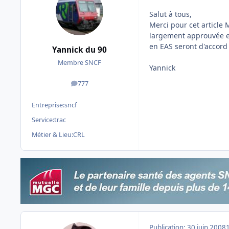
Salut à tous,
Merci pour cet article 
largement approuvée et
en EAS seront d'accord 
Yannick du 90
Membre SNCF
Yannick
777
messages
Entreprise:
sncf
Service:
trac
Métier & Lieu:
CRL
Publication:
30 juin 2008