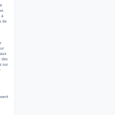
re
ue.
r à
s de
e
eur
 aux
r des
s sur
e
uvent
é