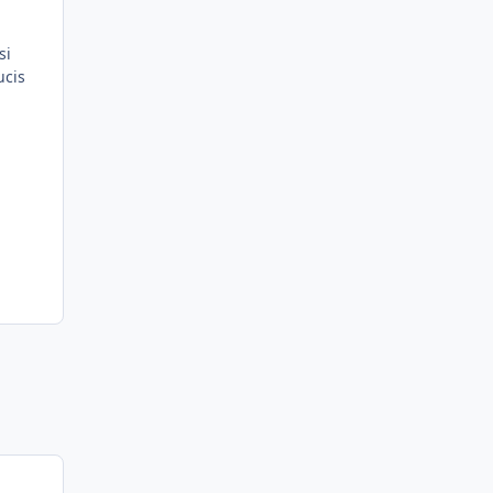
si
ucis