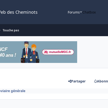
Web des Cheminots
Forums
Chatbox
Touche pas
Partager
Abonn
oviaire générale