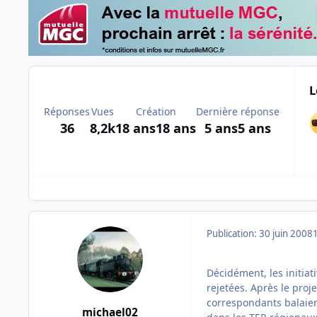
L
Réponses
Vues
Création
Dernière réponse
36
8,2k
18 ans
18 ans
5 ans
5 ans
Publication:
30 juin 2008
Décidément, les initiat
rejetées. Après le proj
correspondants balaien
michael02