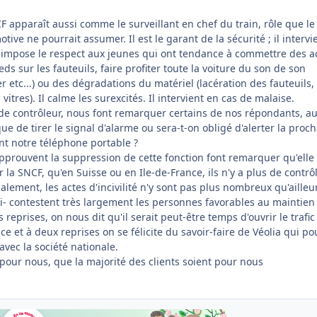
F apparaît aussi comme le surveillant en chef du train, rôle que le
ive ne pourrait assumer. Il est le garant de la sécurité ; il intervi
l impose le respect aux jeunes qui ont tendance à commettre des a
pieds sur les fauteuils, faire profiter toute la voiture du son de son
r etc...) ou des dégradations du matériel (lacération des fauteuils,
 vitres). Il calme les surexcités. Il intervient en cas de malaise.
 de contrôleur, nous font remarquer certains de nos répondants, au
ue de tirer le signal d'alarme ou sera-t-on obligé d'alerter la proc
nt notre téléphone portable ?
pprouvent la suppression de cette fonction font remarquer qu'elle 
la SNCF, qu'en Suisse ou en Ile-de-France, ils n'y a plus de contrô
nalement, les actes d'incivilité n'y sont pas plus nombreux qu'ailleu
i- contestent très largement les personnes favorables au maintien
 reprises, on nous dit qu'il serait peut-être temps d'ouvrir le trafic
ce et à deux reprises on se félicite du savoir-faire de Véolia qui po
vec la société nationale.
pour nous, que la majorité des clients soient pour nous