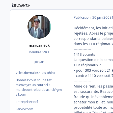
DERNIÈRE PAGE
1
2
SUIVANT
Publication:
30 juin 2008
Décidément, les initiat
rejetées. Après le proj
correspondants balaien
dans les TER régionaux
marcarrick
--------------
Membre SNCF
1413 votants
La question de la sema
3,4k
messages
TER régionaux ?
- pour 303 voix soit 21
Ville:
Obernai (67 Bas-Rhin)
- contre 1110 voix soit 
Hobbies:
Vous souhaitez
--------------
m'envoyer un courriel ?
Mine de rien, les pass
marclecontroleurdelasncf@gm
est rassurante. Beaucou
ail.com
fraude qu'inévitablemen
Entreprise:
sncf
acheter mon billet, nou
probabilité toute au mo
Service:
com
billet pour "rien" et qu