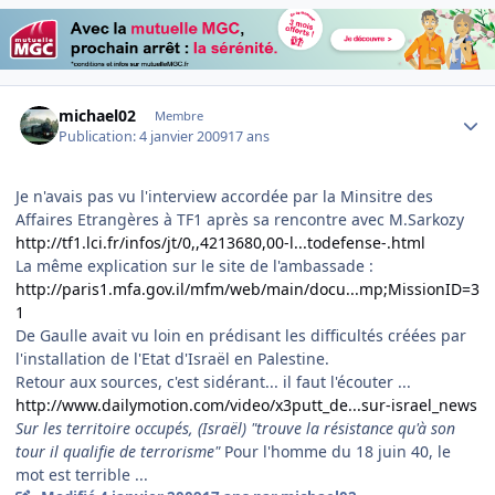
Author stats
michael02
Membre
Publication:
4 janvier 2009
17 ans
Je n'avais pas vu l'interview accordée par la Minsitre des
Affaires Etrangères à TF1 après sa rencontre avec M.Sarkozy
http://tf1.lci.fr/infos/jt/0,,4213680,00-l...todefense-.html
La même explication sur le site de l'ambassade :
http://paris1.mfa.gov.il/mfm/web/main/docu...mp;MissionID=3
1
De Gaulle avait vu loin en prédisant les difficultés créées par
l'installation de l'Etat d'Israël en Palestine.
Retour aux sources, c'est sidérant... il faut l'écouter ...
http://www.dailymotion.com/video/x3putt_de...sur-israel_news
Sur les territoire occupés, (Israël) "trouve la résistance qu'à son
tour il qualifie de terrorisme"
Pour l'homme du 18 juin 40, le
mot est terrible ...