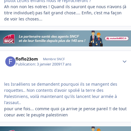
plutôt LEURS enfants nous le reprocheront ?
Ah non non les notres ! Quand ils sauront que nous n'avons (à
titre individuel) pas fait grand chose.... Enfin, c'est ma façon
de voir les choses...
Author stats
floflo23om
Membre SNCF
Publication:
3 janvier 2009
17 ans
les Israéliens se demandent pourquoi ils se mangent des
roquettes.. Non contents d'avoir spolié la terre des
Palestiniens, voilà maintenant qu'ils lancent leur armée à
l'assaut..
pour une fois... comme quoi ça arrive je pense pareil !! de tout
coeur avec le peuple palestinien