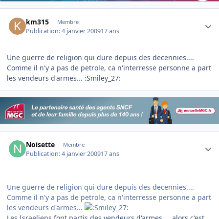
Author stats
km315
Membre
Publication:
4 janvier 2009
17 ans
Une guerre de religion qui dure depuis des decennies....
Comme il n'y a pas de petrole, ca n'interresse personne a part
les vendeurs d'armes... :Smiley_27:
Author stats
Noisette
Membre
Publication:
4 janvier 2009
17 ans
Une guerre de religion qui dure depuis des decennies....
Comme il n'y a pas de petrole, ca n'interresse personne a part
les vendeurs d'armes...
Les Israeliens font partis des vendeurs d'armes.... alors c'est