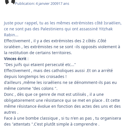
Publication:
4 janvier 2009
17 ans
Juste pour rappel, tu as les mêmes extrémistes côté Israëlien,
ce ne sont pas des Palestiniens qui ont assassiné Yitzhak
Rabin...
Effectivement , il y a des extrémistes des 2 côtés .Côté
israléien , les extrémistes ne se sont -ils opposés violement à
la restitution de certains territoires.
Vinces écrit
:
"Des juifs qui etaient persecuté etc..."
Effectivement , mais des catholiques aussi .Et on a arrété
depuis longtemps les croisades !
d'ailleurs ,même les israéliens ne se dénomment-ils pas eu
même comme "des colons ".
Donc , dès que ce genre de mot est utilisés , il a une
obligatoirement une résistance qui se met en place . Et cette
même résistance évolue en fonction des actes des uns et des
autres .
Face à une bombe classique , si tu n'en as pas , tu organisera
des "attentats ".C'est plutôt simple à comprendre .