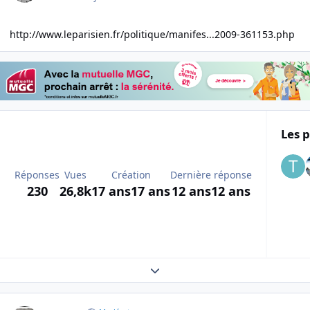
http://www.leparisien.fr/politique/manifes...2009-361153.php
Les p
Réponses
Vues
Création
Dernière réponse
230
26,8k
17 ans
17 ans
12 ans
12 ans
Expand topic overview
Author stats