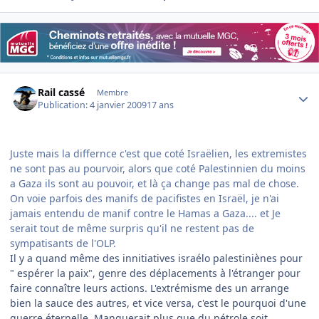
Author stats
Rail cassé
Membre
Publication:
4 janvier 2009
17 ans
Juste mais la differnce c'est que coté Israëlien, les extremistes
ne sont pas au pourvoir, alors que coté Palestinnien du moins
a Gaza ils sont au pouvoir, et là ça change pas mal de chose.
On voie parfois des manifs de pacifistes en Israël, je n'ai
jamais entendu de manif contre le Hamas a Gaza.... et Je
serait tout de même surpris qu'il ne restent pas de
sympatisants de l'OLP.
Il y a quand même des innitiatives israélo palestiniènes pour
" espérer la paix", genre des déplacements à l'étranger pour
faire connaître leurs actions. L'extrémisme des un arrange
bien la sauce des autres, et vice versa, c'est le pourquoi d'une
guerre éternelle. Manquerait plus que du pétrole soit