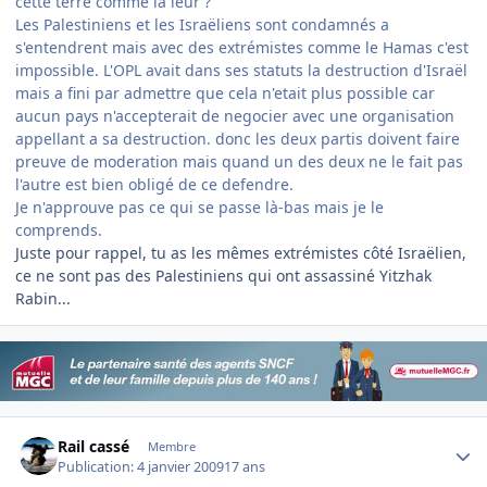
cette terre comme la leur ?
Les Palestiniens et les Israëliens sont condamnés a
s'entendrent mais avec des extrémistes comme le Hamas c'est
impossible. L'OPL avait dans ses statuts la destruction d'Israël
mais a fini par admettre que cela n'etait plus possible car
aucun pays n'accepterait de negocier avec une organisation
appellant a sa destruction. donc les deux partis doivent faire
preuve de moderation mais quand un des deux ne le fait pas
l'autre est bien obligé de ce defendre.
Je n'approuve pas ce qui se passe là-bas mais je le
comprends.
Juste pour rappel, tu as les mêmes extrémistes côté Israëlien,
ce ne sont pas des Palestiniens qui ont assassiné Yitzhak
Rabin...
Author stats
Rail cassé
Membre
Publication:
4 janvier 2009
17 ans