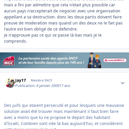
mais a fini par admettre que cela n'etait plus possible car
aucun pays n'accepterait de negocier avec une organisation
appellant a sa destruction. donc les deux partis doivent faire
preuve de moderation mais quand un des deux ne le fait pas
l'autre est bien obligé de ce defendre.
Je n'approuve pas ce qui se passe là-bas mais je le
comprends.
Author stats
Jay17
Membre SNCF
Publication:
4 janvier 2009
17 ans
Des juifs qui etaient persecuté et pour lesquels une mauvaise
solution avait été trouver mais maintenant il faut bien faire
avec a moins que tu ne propose le depart des habitant
d'Israël, Combien sont née là-bas aujourd'hui, et considèrent