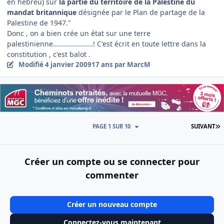
en hébreu) sur
la partie du territoire de la Palestine du
mandat britannique
désignée par le Plan de partage de la
Palestine de 1947."
Donc , on a bien crée un état sur une terre
palestinienne....................! C'est écrit en toute lettre dans la
constitution , c'est balot .
Modifié
4 janvier 2009
17 ans
par MarcM
D
PAGE 1 SUR 10
SUIVANT
Créer un compte ou se connecter pour
commenter
Créer un nouveau compte
Connectez-vous maintenant