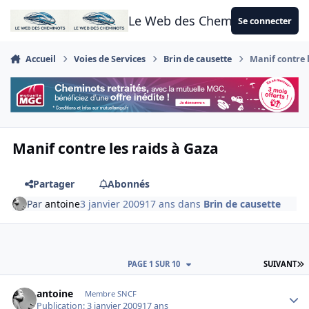
Aller au contenu
Le Web des Cheminots
Se connecter
Accueil
Voies de Services
Brin de causette
Manif contre 
Manif contre les raids à Gaza
Partager
Abonnés
Par
antoine
3 janvier 2009
17 ans
dans
Brin de causette
D
PAGE 1 SUR 10
SUIVANT
Author stats
antoine
Membre SNCF
Publication:
3 janvier 2009
17 ans