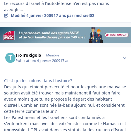
Le recours d'Israël à l'autodéfense n'en est pas moins
aveugle...
Modifié
4 janvier 2009
17 ans
par michael02
Author stats
TroTroRigolo
Membre
Publication:
4 janvier 2009
17 ans
C'est qui les colons dans l'histoire?
Des juifs qui etaient persecuté et pour lesquels une mauvaise
solution avait été trouver mais maintenant il faut bien faire
avec a moins que tu ne propose le depart des habitant
d'Israël, Combien sont née là-bas aujourd'hui, et considèrent
cette terre comme la leur ?
Les Palestiniens et les Israëliens sont condamnés a
s'entendrent mais avec des extrémistes comme le Hamas c'est
impossible. L'OPL avait dans ses statuts la destruction d'Israël