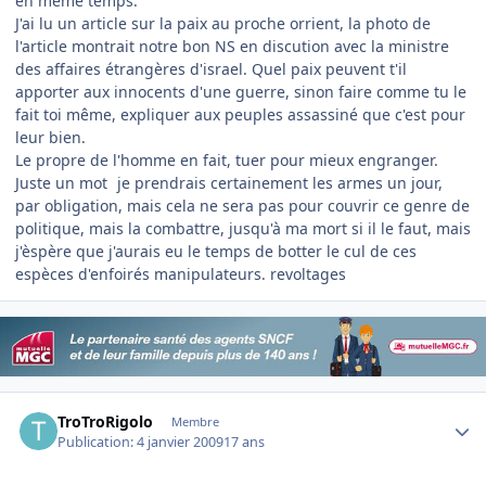
en même temps.
J'ai lu un article sur la paix au proche orrient, la photo de
l'article montrait notre bon NS en discution avec la ministre
des affaires étrangères d'israel. Quel paix peuvent t'il
apporter aux innocents d'une guerre, sinon faire comme tu le
fait toi même, expliquer aux peuples assassiné que c'est pour
leur bien.
Le propre de l'homme en fait, tuer pour mieux engranger.
Juste un mot
je prendrais certainement les armes un jour,
par obligation, mais cela ne sera pas pour couvrir ce genre de
politique, mais la combattre, jusqu'à ma mort si il le faut, mais
j'èspère que j'aurais eu le temps de botter le cul de ces
espèces d'enfoirés manipulateurs. revoltages
Author stats
TroTroRigolo
Membre
Publication:
4 janvier 2009
17 ans