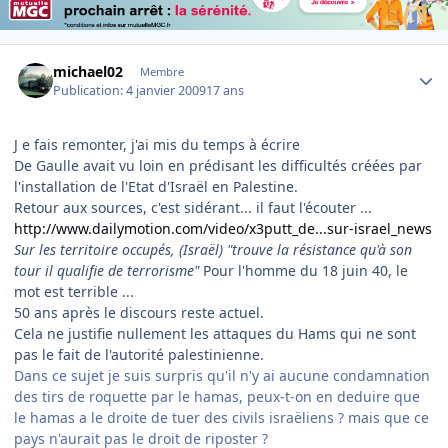
Author stats
michael02
Membre
Publication:
4 janvier 2009
17 ans
J e fais remonter, j'ai mis du temps à écrire
De Gaulle avait vu loin en prédisant les difficultés créées par
l'installation de l'Etat d'Israël en Palestine.
Retour aux sources, c'est sidérant... il faut l'écouter ...
http://www.dailymotion.com/video/x3putt_de...sur-israel_news
Sur les territoire occupés, (Israël) "trouve la résistance qu'à son
tour il qualifie de terrorisme"
Pour l'homme du 18 juin 40, le
mot est terrible ...
50 ans après le discours reste actuel.
Cela ne justifie nullement les attaques du Hams qui ne sont
pas le fait de l'autorité palestinienne.
Dans ce sujet je suis surpris qu'il n'y ai aucune condamnation
des tirs de roquette par le hamas, peux-t-on en deduire que
le hamas a le droite de tuer des civils israëliens ? mais que ce
pays n'aurait pas le droit de riposter ?