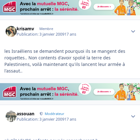
Author stats
krisamv
Membre
Publication:
3 janvier 2009
17 ans
les Israéliens se demandent pourquoi ils se mangent des
roquettes.. Non contents d'avoir spolié la terre des
Palestiniens, voilà maintenant qu'ils lancent leur armée à
l'assaut..
Author stats
assouan
Modérateur
Publication:
3 janvier 2009
17 ans