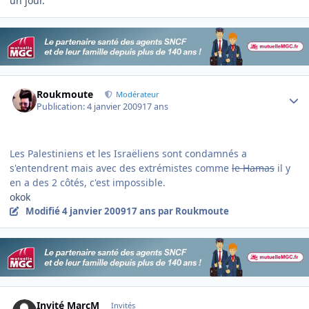
un jour.
Author stats
Roukmoute
Modérateur
Publication:
4 janvier 2009
17 ans
Les Palestiniens et les Israëliens sont condamnés a
s'entendrent mais avec des extrémistes comme
le Hamas
il y
en a des 2 côtés
, c'est impossible.
okok
Modifié
4 janvier 2009
17 ans
par Roukmoute
Invité MarcM
Invités