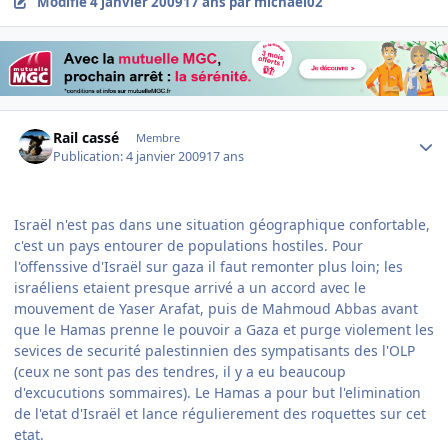
Modifié
4 janvier 2009
17 ans
par michael02
Author stats
Rail cassé
Membre
Publication:
4 janvier 2009
17 ans
Israël n'est pas dans une situation géographique confortable,
c'est un pays entourer de populations hostiles. Pour
l'offenssive d'Israël sur gaza il faut remonter plus loin; les
israéliens etaient presque arrivé a un accord avec le
mouvement de Yaser Arafat, puis de Mahmoud Abbas avant
que le Hamas prenne le pouvoir a Gaza et purge violement les
sevices de securité palestinnien des sympatisants des l'OLP
(ceux ne sont pas des tendres, il y a eu beaucoup
d'excucutions sommaires). Le Hamas a pour but l'elimination
de l'etat d'Israël et lance régulierement des roquettes sur cet
etat.