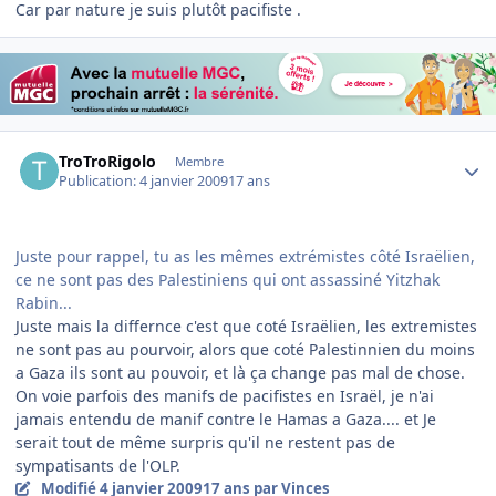
Car par nature je suis plutôt pacifiste .
Author stats
TroTroRigolo
Membre
Publication:
4 janvier 2009
17 ans
Juste pour rappel, tu as les mêmes extrémistes côté Israëlien,
ce ne sont pas des Palestiniens qui ont assassiné Yitzhak
Rabin...
Juste mais la differnce c'est que coté Israëlien, les extremistes
ne sont pas au pourvoir, alors que coté Palestinnien du moins
a Gaza ils sont au pouvoir, et là ça change pas mal de chose.
On voie parfois des manifs de pacifistes en Israël, je n'ai
jamais entendu de manif contre le Hamas a Gaza.... et Je
serait tout de même surpris qu'il ne restent pas de
sympatisants de l'OLP.
Modifié
4 janvier 2009
17 ans
par Vinces