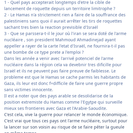
1 - Quel pays accepterait longtemps d'etre la cible de
lancement de roquette depuis un territoire limitrophe ?
2 - Le Hamas n'a strictement rien a faire de la souffrance des
palestiniens sans quoi il aurait arrêter les tirs de roquettes
sachant tres bien la reaction previsible d'Israël
3 - Que se parssera-t-il le jour où l'iran se sera doté de l'arme
nucléaire , son president Mahmoud Ahmadinejad ayant
appeller a rayer de la carte l'etat d'Israël, ne fournira-t-il pas
une bombe de ce type prete a l'emploi ?
Dans les année a venir avec l'arrivé potenciel de l'arme
nucléaire dans la région cela va devebnir tres dificille pour
Israël et ils ne peuvent pas faire preuve de faiblesse. Le
probleme est que le Hamas se cache parmis les habitants de
Gaza, ils leur est donc f=difficile de faire une guerre propre
sans victimes innocente.
Il est a noter que des pays arable se desolidarise de la
position extremiste du Hamas comme l'Egytpe qui surveille
mieux ses frontieres avec Gaza et l'Arabie-Saoudite.
C'est cela, vive la guerre pour relancer le monde économique.
C'est vrai que tous ces pays ont l'arme nucléaire, surtout pour
la lancer sur son voisin au risque de se faire péter la gueule