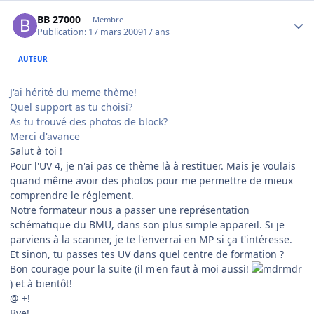
Author stats
BB 27000
Membre
Publication:
17 mars 2009
17 ans
AUTEUR
J'ai hérité du meme thème!
Quel support as tu choisi?
As tu trouvé des photos de block?
Merci d'avance
Salut à toi !
Pour l'UV 4, je n'ai pas ce thème là à restituer. Mais je voulais
quand même avoir des photos pour me permettre de mieux
comprendre le réglement.
Notre formateur nous a passer une représentation
schématique du BMU, dans son plus simple appareil. Si je
parviens à la scanner, je te l'enverrai en MP si ça t'intéresse.
Et sinon, tu passes tes UV dans quel centre de formation ?
Bon courage pour la suite (il m'en faut à moi aussi!
) et à bientôt!
@ +!
Bye!