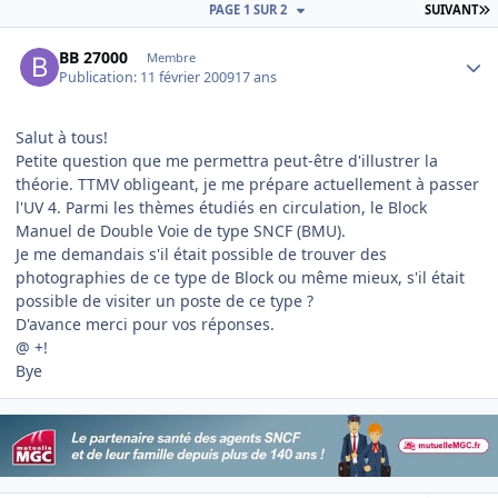
D
PAGE 1 SUR 2
SUIVANT
Author stats
BB 27000
Membre
Publication:
11 février 2009
17 ans
Salut à tous!
Petite question que me permettra peut-être d'illustrer la
théorie. TTMV obligeant, je me prépare actuellement à passer
l'UV 4. Parmi les thèmes étudiés en circulation, le Block
Manuel de Double Voie de type SNCF (BMU).
Je me demandais s'il était possible de trouver des
photographies de ce type de Block ou même mieux, s'il était
possible de visiter un poste de ce type ?
D'avance merci pour vos réponses.
@ +!
Bye