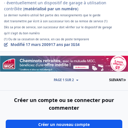
- éventuellement un dispositif de garage à utilisation
contrôlée (
matérialisé par un numéro
)
Le dernier numéro utilisé fait partie des renseignements que le garde
doit transmettre par écrit à son successeur lors de sa remise de service (1)
Dès sa prise de service, son successeur doit vérifier sur le dispositif de garage
qu'il s'agit du bon numéro
(1) Ou de sa cessation de service, en cas de poste temporaire
Modifié
17 mars 2009
17 ans
par IGS4
D
PAGE 1 SUR 2
SUIVANT
Créer un compte ou se connecter pour
commenter
Créer un nouveau compte