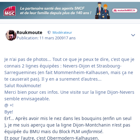
Author stats
Roukmoute
Modérateur
Publication:
11 mars 2009
17 ans
Je n'ai pas de photos... Tout ce que je peux te dire, c'est que je
connais 2 lignes équipées : Nevers-Dijon et Strasbourg-
Sarreguemines (en fait Mommenheim-Kalhausen, mais ça ne
te causerait pas). Il y en a surement d'autres...
Salut Roukmoute!
Merci bien pour ces infos. Une visite sur la ligne Dijon-Nevers
semble envisageable.
@ +!
Bye!
Erf... Après avoir mis le nez dans les bouquins (enfin un seul
), je me suis aperçu que la ligne Dijon-Montchanin n'est pas
équipée du BMU mais du Block PLM
uniformisé
.
Et pour l'autre, c'est Obermodern-Kalhausen.