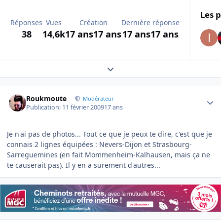
Les p
Réponses
Vues
Création
Dernière réponse
38
14,6k
17 ans
17 ans
17 ans
17 ans
Expand topic overview
Author stats
Roukmoute
Modérateur
Publication:
11 février 2009
17 ans
Je n'ai pas de photos... Tout ce que je peux te dire, c'est que je
connais 2 lignes équipées : Nevers-Dijon et Strasbourg-
Sarreguemines (en fait Mommenheim-Kalhausen, mais ça ne
te causerait pas). Il y en a surement d'autres...