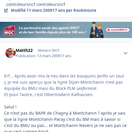
controleursncf controleursncf
Modifié
11 mars 2009
17 ans
par Roukmoute
Author stats
Matth22
Membre SNCF
Publication:
12 mars 2009
17 ans
Erf... Après avoir mis le nez dans les bouquins (enfin un seul
), je me suis aperçu que la ligne Dijon-Montchanin n'est pas
équipée du BMU mais du Block PLM
uniformisé
.
Et pour l'autre, c'est Obermodern-Kalhausen.
Salut !
Ce n'est pas du BAPR de Chagny à Montchanin ? après je sais
que la ligne Montchanin-Paray c'est du BM mais à savoir si
c'est du BMU ou pas... et Montchanin-Nevers je ne sais pas ce
que c'est comme block...