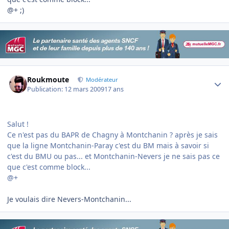
@+ ;)
Author stats
Roukmoute
Modérateur
Publication:
12 mars 2009
17 ans
Salut !
Ce n'est pas du BAPR de Chagny à Montchanin ? après je sais
que la ligne Montchanin-Paray c'est du BM mais à savoir si
c'est du BMU ou pas... et Montchanin-Nevers je ne sais pas ce
que c'est comme block...
@+
Je voulais dire Nevers-Montchanin...