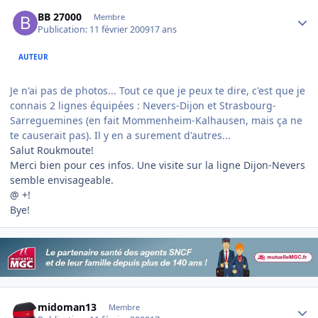
Author stats
BB 27000
Membre
Publication:
11 février 2009
17 ans
AUTEUR
Je n'ai pas de photos... Tout ce que je peux te dire, c'est que je
connais 2 lignes équipées : Nevers-Dijon et Strasbourg-
Sarreguemines (en fait Mommenheim-Kalhausen, mais ça ne
te causerait pas). Il y en a surement d'autres...
Salut Roukmoute!
Merci bien pour ces infos. Une visite sur la ligne Dijon-Nevers
semble envisageable.
@ +!
Bye!
Author stats
midoman13
Membre