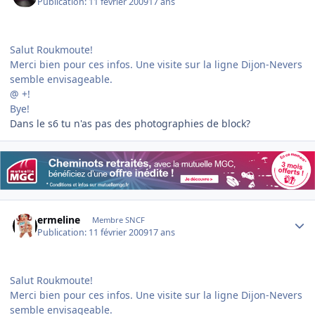
Publication:
11 février 2009
17 ans
Salut Roukmoute!
Merci bien pour ces infos. Une visite sur la ligne Dijon-Nevers
semble envisageable.
@ +!
Bye!
Dans le s6 tu n'as pas des photographies de block?
Author stats
ermeline
Membre SNCF
Publication:
11 février 2009
17 ans
Salut Roukmoute!
Merci bien pour ces infos. Une visite sur la ligne Dijon-Nevers
semble envisageable.