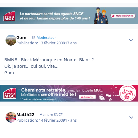
Author stats
Gom
Modérateur
Publication:
13 février 2009
17 ans
BMNB : Block Mécanique en Noir et Blanc ?
Ok, je sors... oui oui, vite...
Gom
Author stats
Matth22
Membre SNCF
Publication:
14 février 2009
17 ans