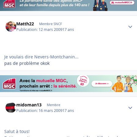
Author stats
Matth22
Membre SNCF
Publication:
12 mars 2009
17 ans
Je voulais dire Nevers-Montchanin...
pas de problème okok
Author stats
midoman13
Membre
Publication:
16 mars 2009
17 ans
Salut à tous!