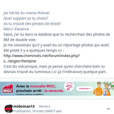
J'ai hérité du meme thème!
Quel support as tu choisi?
As tu trouvé des photos de block?
Merci d'avance
Salut, j'ai vu dans la katabox que tu recherchais des photos de
BM de double voie.
Je me souvenais qu'il y avait eu un reportage photos qui avait
été posté il y a quelques temps ici :
http://www.cheminots.net/forum/index.php?
s...longes+fontaine
C'est du mécanique, mais je pense qu'en cherchant bien tu
devrais trouvé du lumineux ( si çà t'intéraisse) quelque part.
Author stats
midoman13
Membre
Publication:
16 mars 2009
17 ans