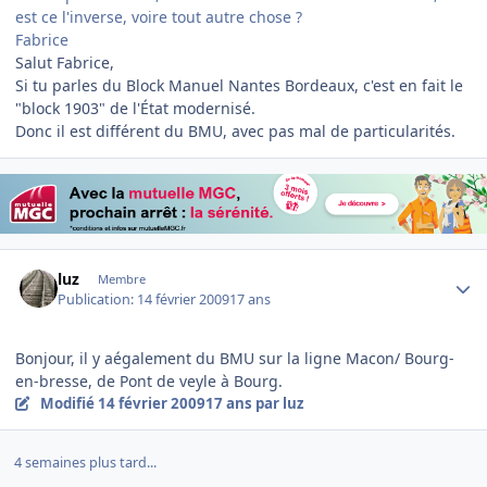
est ce l'inverse, voire tout autre chose ?
Fabrice
Salut Fabrice,
Si tu parles du Block Manuel Nantes Bordeaux, c'est en fait le
"block 1903" de l'État modernisé.
Donc il est différent du BMU, avec pas mal de particularités.
Author stats
luz
Membre
Publication:
14 février 2009
17 ans
Bonjour, il y aégalement du BMU sur la ligne Macon/ Bourg-
en-bresse, de Pont de veyle à Bourg.
Modifié
14 février 2009
17 ans
par luz
4 semaines plus tard...