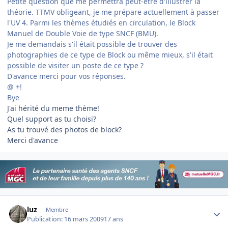
Petite question que me permettra peut-être d'illustrer la
théorie. TTMV obligeant, je me prépare actuellement à passer
l'UV 4. Parmi les thèmes étudiés en circulation, le Block
Manuel de Double Voie de type SNCF (BMU).
Je me demandais s'il était possible de trouver des
photographies de ce type de Block ou même mieux, s'il était
possible de visiter un poste de ce type ?
D'avance merci pour vos réponses.
@ +!
Bye
J'ai hérité du meme thème!
Quel support as tu choisi?
As tu trouvé des photos de block?
Merci d'avance
Author stats
luz
Membre
Publication:
16 mars 2009
17 ans