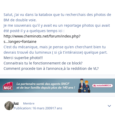
Salut, j'ai vu dans la katabox que tu recherchais des photos de
BM de double voie.
Je me souvenais qu'il y avait eu un reportage photos qui avait
été posté il y a quelques temps ici :
http://www.cheminots.net/forum/index.php?
s...longes+fontaine
C'est du mécanique, mais je pense qu'en cherchant bien tu
devrais trouvé du lumineux ( si çà t'intéraisse) quelque part.
Merci superbe photo!!!
Connaitrais tu le fonctionnement de ce block?
Comment procede ton à l'annonce,à la reddition de VL?
Author stats
luz
Membre
Publication:
16 mars 2009
17 ans