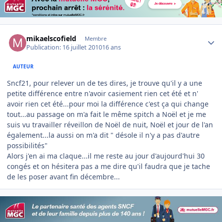
Author stats
mikaelscofield
Membre
Publication:
16 juillet 2010
16 ans
AUTEUR
Sncf21, pour relever un de tes dires, je trouve qu'il y a une
petite différence entre n'avoir casiement rien cet été et n'
avoir rien cet été...pour moi la différence c'est ça qui change
tout...au passage on m'a fait le même spitch a Noël et je me
suis vu travailler réveillon de Noël de nuit, Noël et jour de l'an
également...la aussi on m'a dit " désole il n'y a pas d'autre
possibilités"
Alors j'en ai ma claque...il me reste au jour d'aujourd'hui 30
congés et on hésitera pas a me dire qu'il faudra que je tache
de les poser avant fin décembre...