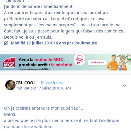
"cambouis"
J'ai donc demande immédiatement
A rencontrer le gars d'astreinte qui lui seul aurait pu
prétendre raconter ça...Lequel m'a dit que je n' avais
simplement pas "les mains propres" ...mais trop tard le mal
était fait...je suis passe pour le gars qui faisait des comédies...
Depuis voilà ou j'en suis...
Modifié
17 juillet 2010
16 ans
par Roukmoute
Author stats
CRL COOL
Modérateur
Publication:
17 juillet 2010
16 ans
Oh je croirais entendre mon supérieur...
Merci...
alors vu que je n'ai plus rien a perdre il me faut t'expliquer
quelque chose webatou...