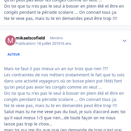
Dis toi que tu n'es pas le seul à bosser en plein été et être en
congés pendant la période scolaire ... On connait tous ça.
Ne te vexe pas, mais tu te en demandes peut être trop !!!!
Author stats
mikaelscofield
Membre
Publication:
18 juillet 2010
16 ans
AUTEUR
Mais ne faut il pas mieux un an sur trois que rien ???
Les contraintes de nos métiers (notamment le fait que tu sois
dans une activité voyageurs où on bosse plein pot l'été) font
qu'on peut pas avoir les congés comme on veut ...
Dis toi que tu n'es pas le seul à bosser en plein été et être en
congés pendant la période scolaire ... On connait tous ça.
Ne te vexe pas, mais tu te en demandes peut être trop !!!!
Salut mais tu ne me vexe pas du tout, je suis d'accord avec toi
qu'il vaut mieux 1/3 que rien...de toute façon on ne nous
laisse pas trop le choix...
mais toi qui me dis que que j'en demande de trop (c'est vrai