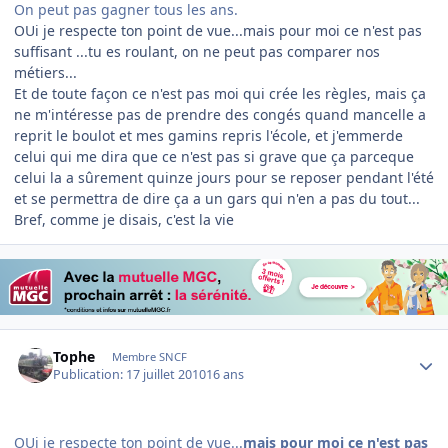
On peut pas gagner tous les ans.
OUi je respecte ton point de vue...mais pour moi ce n'est pas
suffisant ...tu es roulant, on ne peut pas comparer nos
métiers...
Et de toute façon ce n'est pas moi qui crée les règles, mais ça
ne m'intéresse pas de prendre des congés quand mancelle a
reprit le boulot et mes gamins repris l'école, et j'emmerde
celui qui me dira que ce n'est pas si grave que ça parceque
celui la a sûrement quinze jours pour se reposer pendant l'été
et se permettra de dire ça a un gars qui n'en a pas du tout...
Bref, comme je disais, c'est la vie
Author stats
Tophe
Membre SNCF
Publication:
17 juillet 2010
16 ans
OUi je respecte ton point de vue...
mais pour moi ce n'est pas