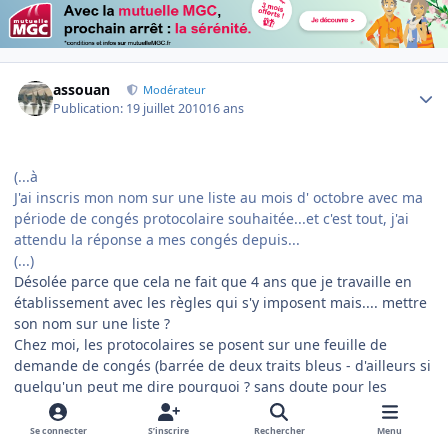
Author stats
assouan
Modérateur
Publication:
19 juillet 2010
16 ans
(...à
J'ai inscris mon nom sur une liste au mois d' octobre avec ma
période de congés protocolaire souhaitée...et c'est tout, j'ai
attendu la réponse a mes congés depuis...
(...)
Désolée parce que cela ne fait que 4 ans que je travaille en
établissement avec les règles qui s'y imposent mais.... mettre
son nom sur une liste ?
Chez moi, les protocolaires se posent sur une feuille de
demande de congés (barrée de deux traits bleus - d'ailleurs si
quelqu'un peut me dire pourquoi ? sans doute pour les
reconnaître mais encore ?) et avant, en général, le 16 février.
J'ai obtenu tous les ans, depuis 4 ans, presque 4 semaines de
Se connecter
S’inscrire
Rechercher
Menu