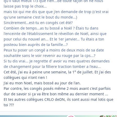
qu'il vaut mieux 1/3 que rien...de toute façon on ne nous
laisse pas trop le choix...
mais toi qui me dis que que j'en demande de trop (c'est vrai
qu'une semaine c'est le bout du monde...)
Sincèrement...est-tu en congés cet été?
Combien de temps...as tu bossé a Noël ? Étais tu dans
l'enceinte de l'établissement le réveillon de Noël, ainsi que
pour celui du nouvel an... Et le 1er janvier... Tu étais a ton
posteou bien auprès de ta famille...?
Peux tu poser un congé a moins de deux mois de sa date
souhaitée sans le voir revenir au rouge par la cps...?
Si tu dis vrai... Je regrette d' avoir vu mes quatres demandes
de changement pour la filliere traction tomber a l'eau...
Cet été, j'ai eu à peine une semaine, la 1° de juillet. Et j'ai des
collègues qui n'ont rien !
J'ai eu mon Noel, mais bossé au jour de l'an.
Par contre, les congés posés même 2 mois avant c'est parfois
dur de savoir si ça va être bon même au dernier moment ...
Et tes autres collègues CRLO deDN, ils sont aussi mal lotis que
toi ???