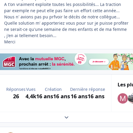
A t'on vraiment exploite toutes les possibilités... La traction
par exemple ne peut elle pas faire un effort cette année...
Nous n' avions pas pu prfvoir le décès de notre collègue...
Quelle solution m' apporteriez vous pour sur je puisse profiter
ne serait-ce qu'une semaine de mes enfants et de ma femme
, j'en ai tellement besoin...
Merci
Les pl
Réponses
Vues
Création
Dernière réponse
26
4,4k
16 ans
16 ans
16 ans
16 ans
Expand topic overview
Author stats