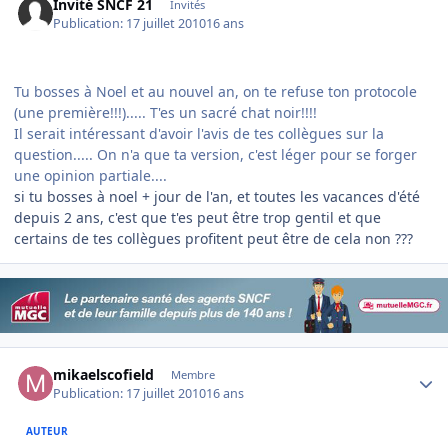
Invité SNCF 21
Invités
Publication:
17 juillet 2010
16 ans
Tu bosses à Noel et au nouvel an, on te refuse ton protocole
(une première!!!)..... T'es un sacré chat noir!!!!
Il serait intéressant d'avoir l'avis de tes collègues sur la
question..... On n'a que ta version, c'est léger pour se forger
une opinion partiale....
si tu bosses à noel + jour de l'an, et toutes les vacances d'été
depuis 2 ans, c'est que t'es peut être trop gentil et que
certains de tes collègues profitent peut être de cela non ???
Author stats
mikaelscofield
Membre
Publication:
17 juillet 2010
16 ans
AUTEUR