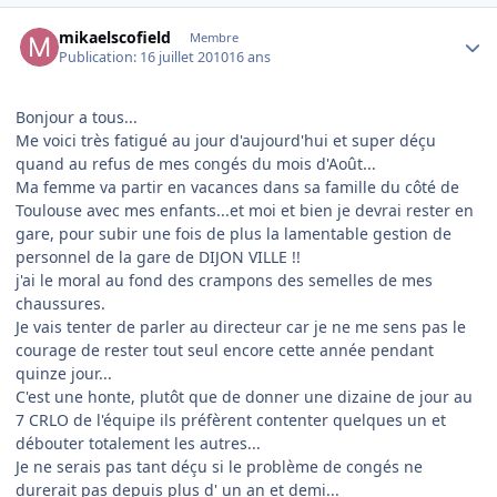
Author stats
mikaelscofield
Membre
Publication:
16 juillet 2010
16 ans
Bonjour a tous...
Me voici très fatigué au jour d'aujourd'hui et super déçu
quand au refus de mes congés du mois d'Août...
Ma femme va partir en vacances dans sa famille du côté de
Toulouse avec mes enfants...et moi et bien je devrai rester en
gare, pour subir une fois de plus la lamentable gestion de
personnel de la gare de DIJON VILLE !!
j'ai le moral au fond des crampons des semelles de mes
chaussures.
Je vais tenter de parler au directeur car je ne me sens pas le
courage de rester tout seul encore cette année pendant
quinze jour...
C'est une honte, plutôt que de donner une dizaine de jour au
7 CRLO de l'équipe ils préfèrent contenter quelques un et
débouter totalement les autres...
Je ne serais pas tant déçu si le problème de congés ne
durerait pas depuis plus d' un an et demi...