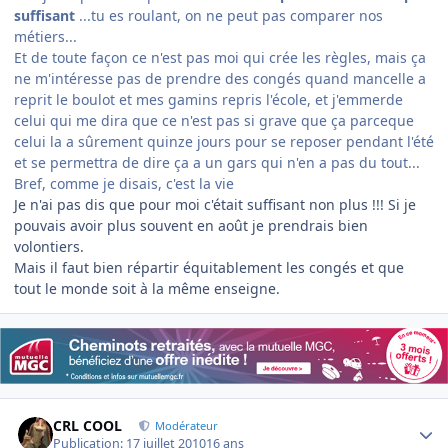
suffisant
...tu es roulant, on ne peut pas comparer nos
métiers...
Et de toute façon ce n'est pas moi qui crée les règles, mais ça
ne m'intéresse pas de prendre des congés quand mancelle a
reprit le boulot et mes gamins repris l'école, et j'emmerde
celui qui me dira que ce n'est pas si grave que ça parceque
celui la a sûrement quinze jours pour se reposer pendant l'été
et se permettra de dire ça a un gars qui n'en a pas du tout...
Bref, comme je disais, c'est la vie
Je n'ai pas dis que pour moi c'était suffisant non plus !!! Si je
pouvais avoir plus souvent en août je prendrais bien
volontiers.
Mais il faut bien répartir équitablement les congés et que
tout le monde soit à la même enseigne.
Author stats
CRL COOL
Modérateur
Publication:
17 juillet 2010
16 ans