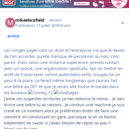
Author stats
mikaelscofield
Membre
Publication:
17 juillet 2010
16 ans
AUTEUR
Les congés payés sont un droit et l'entreprise n'a que le devoir
de t'en accorder, qu'elle manque de personnel ou non, c'est
pareil. Donc saisis une instance supérieure, prends contact
avec un avocat, une organisation syndicale, fais toi mettre en
arrêt de travail (avec sorties autorisées) enfin, bouges toi un
peu! A ta place, ça ferait même longtemps que j'aurais fait
une lettre au DET et que je serais allé foutre le bordel dans
les bureaux
J'aime ces superbes ecritures ça me redonne le moral... Je vais
écrire une lettre tu as raisons.. Je conduis une machine je suis
crevé en ce moment alors je préfèrerais éviter de faire une
connerie en conduisant en gare, parceque la on se foutra
totalement de savoir si j'avais besoin de repos ou pas !!
Merci ect de lyon