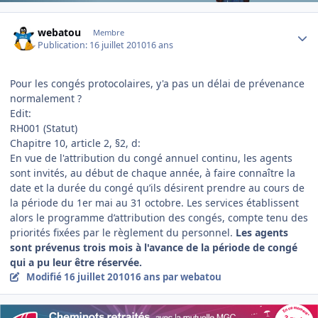
Author stats
webatou
Membre
Publication:
16 juillet 2010
16 ans
Pour les congés protocolaires, y'a pas un délai de prévenance
normalement ?
Edit:
RH001 (Statut)
Chapitre 10, article 2, §2, d:
En vue de l'attribution du congé annuel continu, les agents
sont invités, au début de chaque année, à faire connaître la
date et la durée du congé qu’ils désirent prendre au cours de
la période du 1er mai au 31 octobre. Les services établissent
alors le programme d’attribution des congés, compte tenu des
priorités fixées par le règlement du personnel.
Les agents
sont prévenus trois mois à l'avance de la période de congé
qui a pu leur être réservée.
Modifié
16 juillet 2010
16 ans
par webatou