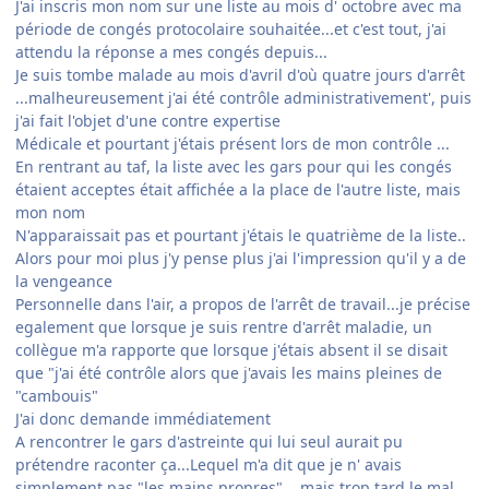
J'ai inscris mon nom sur une liste au mois d' octobre avec ma
période de congés protocolaire souhaitée...et c'est tout, j'ai
attendu la réponse a mes congés depuis...
Je suis tombe malade au mois d'avril d'où quatre jours d'arrêt
...malheureusement j'ai été contrôle administrativement', puis
j'ai fait l'objet d'une contre expertise
Médicale et pourtant j'étais présent lors de mon contrôle ...
En rentrant au taf, la liste avec les gars pour qui les congés
étaient acceptes était affichée a la place de l'autre liste, mais
mon nom
N'apparaissait pas et pourtant j'étais le quatrième de la liste..
Alors pour moi plus j'y pense plus j'ai l'impression qu'il y a de
la vengeance
Personnelle dans l'air, a propos de l'arrêt de travail...je précise
egalement que lorsque je suis rentre d'arrêt maladie, un
collègue m'a rapporte que lorsque j'étais absent il se disait
que "j'ai été contrôle alors que j'avais les mains pleines de
"cambouis"
J'ai donc demande immédiatement
A rencontrer le gars d'astreinte qui lui seul aurait pu
prétendre raconter ça...Lequel m'a dit que je n' avais
simplement pas "les mains propres" ...mais trop tard le mal