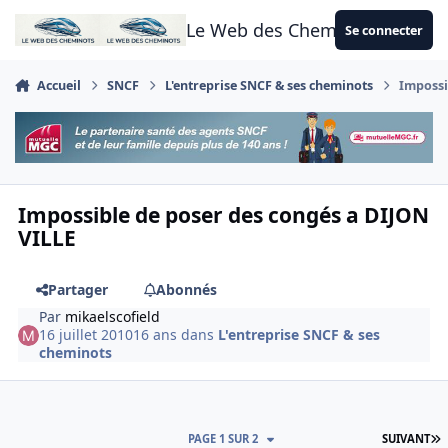
Aller au contenu
Le Web des Cheminots
Se connecter
Accueil
SNCF
L'entreprise SNCF & ses cheminots
Impossi
Impossible de poser des congés a DIJON
VILLE
Partager
Abonnés
Par
mikaelscofield
16 juillet 2010
16 ans
dans
L'entreprise SNCF & ses
cheminots
D
PAGE 1 SUR 2
SUIVANT