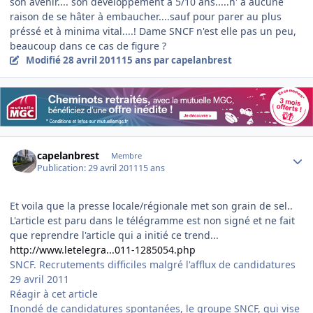
son avenir.... son développement à 5/10 ans.....n' a aucune
raison de se hâter à embaucher....sauf pour parer au plus
préssé et à minima vital....! Dame SNCF n'est elle pas un peu,
beaucoup dans ce cas de figure ?
Modifié
28 avril 2011
15 ans
par capelanbrest
Author stats
capelanbrest
Membre
Publication:
29 avril 2011
15 ans
Et voila que la presse locale/régionale met son grain de sel..
L'article est paru dans le télégramme est non signé et ne fait
que reprendre l'article qui a initié ce trend...
http://www.letelegra...011-1285054.php
SNCF. Recrutements difficiles malgré l'afflux de candidatures
29 avril 2011
Réagir à cet article
Inondé de candidatures spontanées, le groupe SNCF, qui vise