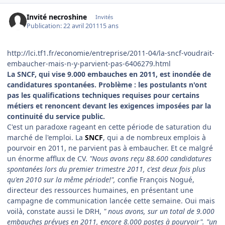
Invité necroshine
Invités
Publication:
22 avril 2011
15 ans
http://lci.tf1.fr/economie/entreprise/2011-04/la-sncf-voudrait-
embaucher-mais-n-y-parvient-pas-6406279.html
La SNCF, qui vise 9.000 embauches en 2011, est inondée de
candidatures spontanées. Problème : les postulants n'ont
pas les qualifications techniques requises pour certains
métiers et renoncent devant les exigences imposées par la
continuité du service public.
C'est un paradoxe rageant en cette période de saturation du
marché de l'emploi. La
SNCF
, qui a de nombreux emplois à
pourvoir en 2011, ne parvient pas à embaucher. Et ce malgré
un énorme afflux de CV.
"Nous avons reçu 88.600 candidatures
spontanées lors du premier trimestre 2011, c'est deux fois plus
qu'en 2010 sur la même période!",
confie François Nogué,
directeur des ressources humaines, en présentant une
campagne de communication lancée cette semaine. Oui mais
voilà, constate aussi le DRH,
" nous avons, sur un total de 9.000
embauches prévues en 2011, encore 8.000 postes à pourvoir". "un