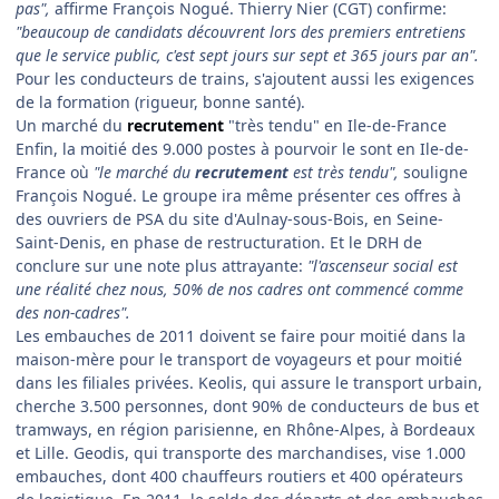
pas",
affirme François Nogué. Thierry Nier (CGT) confirme:
"beaucoup de candidats découvrent lors des premiers entretiens
que le service public, c'est sept jours sur sept et 365 jours par an".
Pour les conducteurs de trains, s'ajoutent aussi les exigences
de la formation (rigueur, bonne santé).
Un marché du
recrutement
"très tendu" en Ile-de-France
Enfin, la moitié des 9.000 postes à pourvoir le sont en Ile-de-
France où
"le marché du
recrutement
est très tendu",
souligne
François Nogué. Le groupe ira même présenter ces offres à
des ouvriers de PSA du site d'Aulnay-sous-Bois, en Seine-
Saint-Denis, en phase de restructuration. Et le DRH de
conclure sur une note plus attrayante:
"l'ascenseur social est
une réalité chez nous, 50% de nos cadres ont commencé comme
des non-cadres".
Les embauches de 2011 doivent se faire pour moitié dans la
maison-mère pour le transport de voyageurs et pour moitié
dans les filiales privées. Keolis, qui assure le transport urbain,
cherche 3.500 personnes, dont 90% de conducteurs de bus et
tramways, en région parisienne, en Rhône-Alpes, à Bordeaux
et Lille. Geodis, qui transporte des marchandises, vise 1.000
embauches, dont 400 chauffeurs routiers et 400 opérateurs