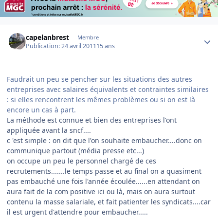
Author stats
capelanbrest
Membre
Publication:
24 avril 2011
15 ans
Faudrait un peu se pencher sur les situations des autres
entreprises avec salaires équivalents et contraintes similaires
: si elles rencontrent les mêmes problèmes ou si on est là
encore un cas à part.
La méthode est connue et bien des entreprises l'ont
appliquée avant la sncf....
c 'est simple : on dit que l'on souhaite embaucher....donc on
communique partout (média presse etc...)
on occupe un peu le personnel chargé de ces
recrutements.......le temps passe et au final on a quasiment
pas embauché une fois l'année écoulée......en attendant on
aura fait de la com positive ici ou là, mais on aura surtout
contenu la masse salariale, et fait patienter les syndicats....car
il est urgent d'attendre pour embaucher.....