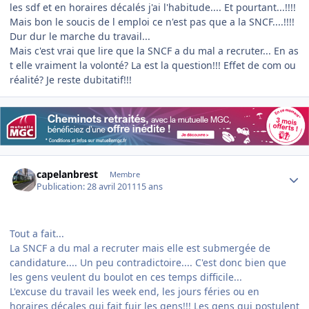
les sdf et en horaires décalés j'ai l'habitude.... Et pourtant...!!!!
Mais bon le soucis de l emploi ce n'est pas que a la SNCF....!!!!
Dur dur le marche du travail...
Mais c'est vrai que lire que la SNCF a du mal a recruter... En as
t elle vraiment la volonté? La est la question!!! Effet de com ou
réalité? Je reste dubitatif!!!
Author stats
capelanbrest
Membre
Publication:
28 avril 2011
15 ans
Tout a fait...
La SNCF a du mal a recruter mais elle est submergée de
candidature.... Un peu contradictoire.... C'est donc bien que
les gens veulent du boulot en ces temps difficile...
L'excuse du travail les week end, les jours féries ou en
horaires décales qui fait fuir les gens!!! Les gens qui postulent