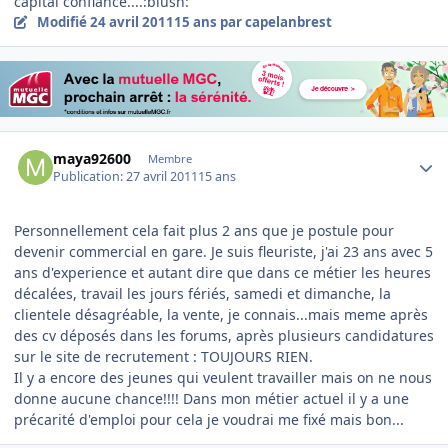
capital confiance....:blush:
Modifié
24 avril 2011
15 ans
par capelanbrest
Author stats
maya92600
Membre
Publication:
27 avril 2011
15 ans
Personnellement cela fait plus 2 ans que je postule pour
devenir commercial en gare. Je suis fleuriste, j'ai 23 ans avec 5
ans d'experience et autant dire que dans ce métier les heures
décalées, travail les jours fériés, samedi et dimanche, la
clientele désagréable, la vente, je connais...mais meme après
des cv déposés dans les forums, après plusieurs candidatures
sur le site de recrutement : TOUJOURS RIEN.
Il y a encore des jeunes qui veulent travailler mais on ne nous
donne aucune chance!!!! Dans mon métier actuel il y a une
précarité d'emploi pour cela je voudrai me fixé mais bon...