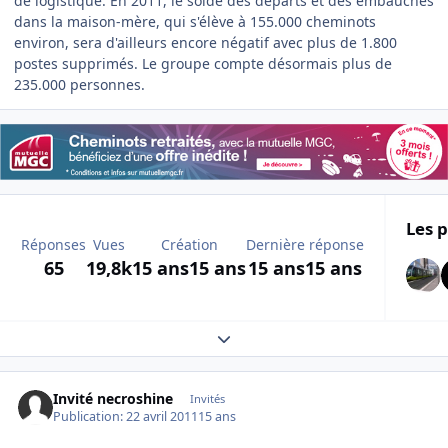
de logistique. En 2011, le solde des départs et des embauches
dans la maison-mère, qui s'élève à 155.000 cheminots
environ, sera d'ailleurs encore négatif avec plus de 1.800
postes supprimés. Le groupe compte désormais plus de
235.000 personnes.
Les p
Réponses
Vues
Création
Dernière réponse
65
19,8k
15 ans
15 ans
15 ans
15 ans
Expand topic overview
Invité necroshine
Invités
Publication:
22 avril 2011
15 ans