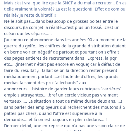
Mais c'est vrai que lire que la SNCF a du mal a recruter... En as
t elle vraiment la volonté? La est la question!!! Effet de com ou
réalité?
Je reste dubitatif!!!
Ne le soit pas....dans beaucoup de grosses boites entre le
discours, (la com )et la réalité...c'est plus un fossé...c'est un
océan qui les sépare......
J'ai connu ce phénomène dans les années 90 au moment de la
guerre du golfe...les chiffres de la grande distribution étaient
en berne voir en négatif de partout et pourtant on s'offrait
des pages entières de recrutement dans l'Express, la pqr
etc.....(internet n'était pas encore en vogue) car à défaut de
faire du résultat ,il fallait selon la direction rester présent
médiatiquement parlant.....et faute de d'offres, les grands
médias faisaient des prix "alléchants" aux
annonceurs....histoire de garder leurs rubriques "carrières"
emplois attrayantes.....bref un cercle vicieux pas vraiment
vertueux..... La situation a tout de même durée deux ans.....!
sans parler des employeurs qui recherchent des moutons à 5
pattes pas chers, quand l'offre est supérieure à la
demande.....et là on est toujours en plein dedans....!
Dernier détail, une entreprise qui n'a pas une vision claire de