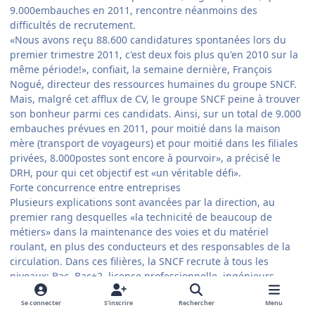
9.000embauches en 2011, rencontre néanmoins des
difficultés de recrutement.
«Nous avons reçu 88.600 candidatures spontanées lors du
premier trimestre 2011, c'est deux fois plus qu'en 2010 sur la
même période!», confiait, la semaine dernière, François
Nogué, directeur des ressources humaines du groupe SNCF.
Mais, malgré cet afflux de CV, le groupe SNCF peine à trouver
son bonheur parmi ces candidats. Ainsi, sur un total de 9.000
embauches prévues en 2011, pour moitié dans la maison
mère (transport de voyageurs) et pour moitié dans les filiales
privées, 8.000postes sont encore à pourvoir», a précisé le
DRH, pour qui cet objectif est «un véritable défi».
Forte concurrence entre entreprises
Plusieurs explications sont avancées par la direction, au
premier rang desquelles «la technicité de beaucoup de
métiers» dans la maintenance des voies et du matériel
roulant, en plus des conducteurs et des responsables de la
circulation. Dans ces filières, la SNCF recrute à tous les
niveaux: Bac, Bac+2, licence professionnelle, ingénieurs.
«Mais il y a une concurrence forte entre entreprises dans ces
métiers techniques», note François Nogué. «Il y a aussi
Se connecter
S’inscrire
Rechercher
Menu