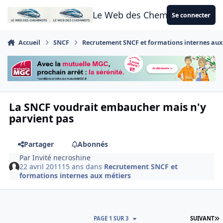
Aller au contenu
Le Web des Cheminots
Se connecter
Accueil
SNCF
Recrutement SNCF et formations internes aux
La SNCF voudrait embaucher mais n'y
parvient pas
Partager
Abonnés
Par
Invité necroshine
22 avril 2011
15 ans
dans
Recrutement SNCF et
formations internes aux métiers
D
PAGE 1 SUR 3
SUIVANT