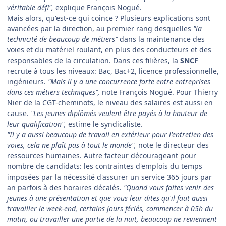
véritable défi",
explique François Nogué.
Mais alors, qu'est-ce qui coince ? Plusieurs explications sont
avancées par la direction, au premier rang desquelles
"la
technicité de beaucoup de métiers"
dans la maintenance des
voies et du matériel roulant, en plus des conducteurs et des
responsables de la circulation. Dans ces filières, la
SNCF
recrute à tous les niveaux: Bac, Bac+2, licence professionnelle,
ingénieurs.
"Mais il y a une concurrence forte entre entreprises
dans ces métiers techniques",
note François Nogué. Pour Thierry
Nier de la CGT-cheminots, le niveau des salaires est aussi en
cause.
"Les jeunes diplômés veulent être payés à la hauteur de
leur qualification",
estime le syndicaliste.
"Il y a aussi beaucoup de travail en extérieur pour l'entretien des
voies, cela ne plaît pas à tout le monde",
note le directeur des
ressources humaines. Autre facteur décourageant pour
nombre de candidats: les contraintes d'emplois du temps
imposées par la nécessité d'assurer un service 365 jours par
an parfois à des horaires décalés
. "Quand vous faites venir des
jeunes à une présentation et que vous leur dites qu'il faut aussi
travailler le week-end, certains jours fériés, commencer à 05h du
matin, ou travailler une partie de la nuit, beaucoup ne reviennent