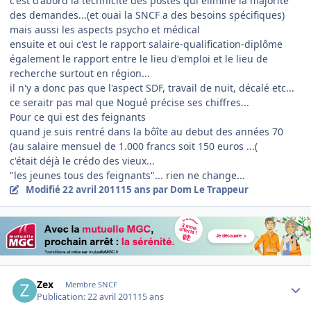
c'est d'abord la technicité des postes qui élimine la majorité
des demandes...(et ouai la SNCF a des besoins spécifiques)
mais aussi les aspects psycho et médical
ensuite et oui c'est le rapport salaire-qualification-diplôme
également le rapport entre le lieu d'emploi et le lieu de
recherche surtout en région...
il n'y a donc pas que l'aspect SDF, travail de nuit, décalé etc...
ce seraitr pas mal que Nogué précise ses chiffres...
Pour ce qui est des feignants
quand je suis rentré dans la bôîte au debut des années 70
(au salaire mensuel de 1.000 francs soit 150 euros ...(
c'était déjà le crédo des vieux...
"les jeunes tous des feignants"... rien ne change...
Modifié
22 avril 2011
15 ans
par Dom Le Trappeur
Author stats
Zex
Membre SNCF
Publication:
22 avril 2011
15 ans