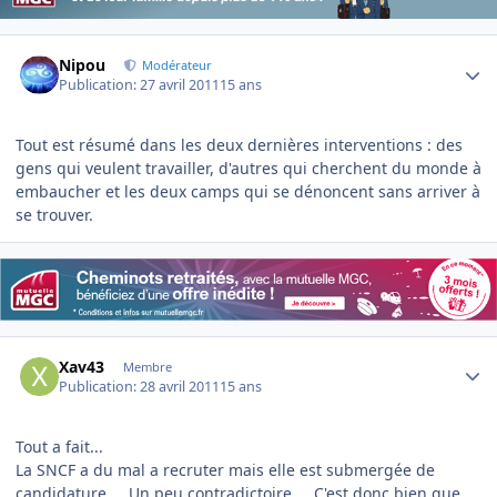
Author stats
Nipou
Modérateur
Publication:
27 avril 2011
15 ans
Tout est résumé dans les deux dernières interventions : des
gens qui veulent travailler, d'autres qui cherchent du monde à
embaucher et les deux camps qui se dénoncent sans arriver à
se trouver.
Author stats
Xav43
Membre
Publication:
28 avril 2011
15 ans
Tout a fait...
La SNCF a du mal a recruter mais elle est submergée de
candidature.... Un peu contradictoire.... C'est donc bien que