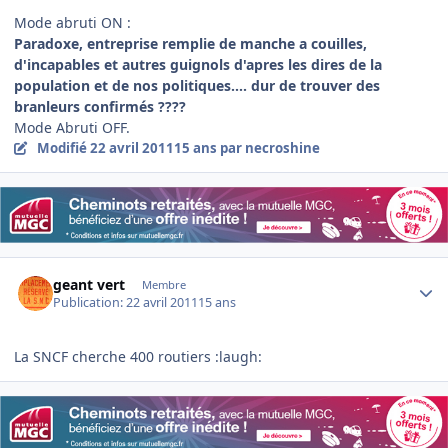
Mode abruti ON :
Paradoxe, entreprise remplie de manche a couilles,
d'incapables et autres guignols d'apres les dires de la
population et de nos politiques.... dur de trouver des
branleurs confirmés ????
Mode Abruti OFF.
Modifié
22 avril 2011
15 ans
par necroshine
Author stats
geant vert
Membre
Publication:
22 avril 2011
15 ans
La SNCF cherche 400 routiers :laugh: