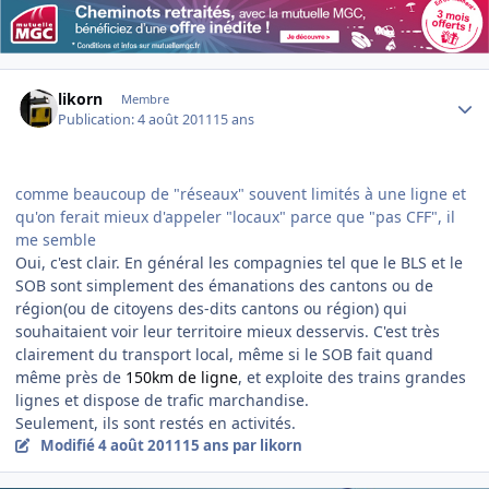
Author stats
likorn
Membre
Publication:
4 août 2011
15 ans
comme beaucoup de "réseaux" souvent limités à une ligne et
qu'on ferait mieux d'appeler "locaux" parce que "pas CFF", il
me semble
Oui, c'est clair. En général les compagnies tel que le BLS et le
SOB sont simplement des émanations des cantons ou de
région(ou de citoyens des-dits cantons ou région) qui
souhaitaient voir leur territoire mieux desservis. C'est très
clairement du transport local, même si le SOB fait quand
même près de
150km de ligne
, et exploite des trains grandes
lignes et dispose de trafic marchandise.
Seulement, ils sont restés en activités.
Modifié
4 août 2011
15 ans
par likorn