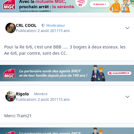
Author stats
CRL COOL
Modérateur
Publication:
2 août 2011
15 ans
Pour la Re 6/6, c'est une BBB ..... 3 bogies à deux essieux. les
Ae 6/6, par contre, sont des CC.
Author stats
Rigolo
Membre
Publication:
2 août 2011
15 ans
Merci Tram21