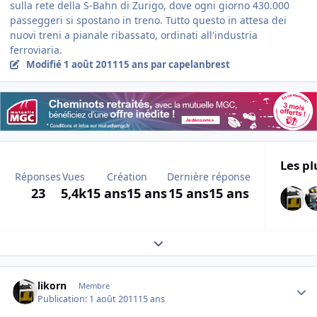
sulla rete della S-Bahn di Zurigo, dove ogni giorno 430.000
passeggeri si spostano in treno. Tutto questo in attesa dei
nuovi treni a pianale ribassato, ordinati all'industria
ferroviaria.
Modifié
1 août 2011
15 ans
par capelanbrest
Les pl
Réponses
Vues
Création
Dernière réponse
23
5,4k
15 ans
15 ans
15 ans
15 ans
Expand topic overview
Author stats
likorn
Membre
Publication:
1 août 2011
15 ans