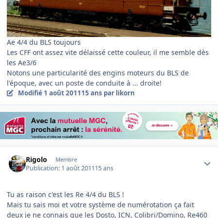
Ae 4/4 du BLS toujours
Les CFF ont assez vite délaissé cette couleur, il me semble dès
les Ae3/6
Notons une particularité des engins moteurs du BLS de
l'époque, avec un poste de conduite à ... droite!
Modifié
1 août 2011
15 ans
par likorn
Author stats
Rigolo
Membre
Publication:
1 août 2011
15 ans
Tu as raison c'est les Re 4/4 du BLS !
Mais tu sais moi et votre système de numérotation ça fait
deux je ne connais que les Dosto, ICN, Colibri/Domino, Re460