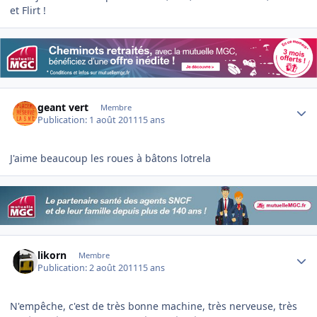
et Flirt !
Author stats
geant vert
Membre
Publication:
1 août 2011
15 ans
J'aime beaucoup les roues à bâtons lotrela
Author stats
likorn
Membre
Publication:
2 août 2011
15 ans
N'empêche, c'est de très bonne machine, très nerveuse, très