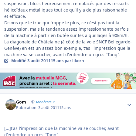
suspension, blocs heureusement remplacés par des ressorts
hélicoïdaux métalliques tout ce qu'il y a de plus raisonnable
et efficace.
Disons que le truc qui frappe le plus, ce n'est pas tant la
suspension, mais la tendance assez impressionnante parfois
de la machine à partir en butée sur les aiguillages à 90km/h.
La diagonale de Châtelaine (à côté de la voie SNCF Bellegarde-
Genève) en est un assez bon exemple, t'as l'impression que la
machine va se coucher, avant d'entendre un gros "Tang".
Modifié
3 août 2011
15 ans
par likorn
Author stats
Gom
Modérateur
Publication:
3 août 2011
15 ans
[...]t'as l'impression que la machine va se coucher, avant
d'entendre un gros "Tang".