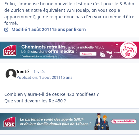
Enfin, l'immense bonne nouvelle c'est que c'est pour le S-Bahn
de Zurich et notre équivalent V2N (ouaip, on vous copie
apparemment), je ne risque donc pas d'en voir ni même d'être
formé.
Modifié
1 août 2011
15 ans
par likorn
Invité
Invités
Publication:
1 août 2011
15 ans
Combien y aura-t-il de ces Re 420 modifiées ?
Que vont devenir les Re 450 ?
Author stats