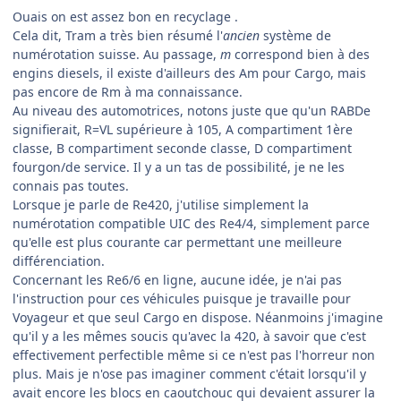
Ouais on est assez bon en recyclage .
Cela dit, Tram a très bien résumé l'
ancien
système de
numérotation suisse. Au passage,
m
correspond bien à des
engins diesels, il existe d'ailleurs des Am pour Cargo, mais
pas encore de Rm à ma connaissance.
Au niveau des automotrices, notons juste que qu'un RABDe
signifierait, R=VL supérieure à 105, A compartiment 1ère
classe, B compartiment seconde classe, D compartiment
fourgon/de service. Il y a un tas de possibilité, je ne les
connais pas toutes.
Lorsque je parle de Re420, j'utilise simplement la
numérotation compatible UIC des Re4/4, simplement parce
qu'elle est plus courante car permettant une meilleure
différenciation.
Concernant les Re6/6 en ligne, aucune idée, je n'ai pas
l'instruction pour ces véhicules puisque je travaille pour
Voyageur et que seul Cargo en dispose. Néanmoins j'imagine
qu'il y a les mêmes soucis qu'avec la 420, à savoir que c'est
effectivement perfectible même si ce n'est pas l'horreur non
plus. Mais je n'ose pas imaginer comment c'était lorsqu'il y
avait encore les blocs en caoutchouc qui devaient assurer la