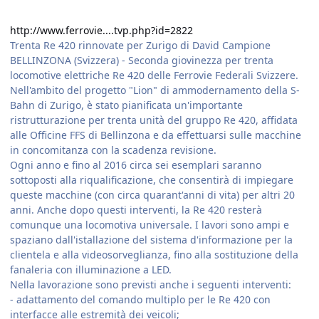
http://www.ferrovie....tvp.php?id=2822
Trenta Re 420 rinnovate per Zurigo di David Campione
BELLINZONA (Svizzera) - Seconda giovinezza per trenta
locomotive elettriche Re 420 delle Ferrovie Federali Svizzere.
Nell'ambito del progetto "Lion" di ammodernamento della S-
Bahn di Zurigo, è stato pianificata un'importante
ristrutturazione per trenta unità del gruppo Re 420, affidata
alle Officine FFS di Bellinzona e da effettuarsi sulle macchine
in concomitanza con la scadenza revisione.
Ogni anno e fino al 2016 circa sei esemplari saranno
sottoposti alla riqualificazione, che consentirà di impiegare
queste macchine (con circa quarant'anni di vita) per altri 20
anni. Anche dopo questi interventi, la Re 420 resterà
comunque una locomotiva universale. I lavori sono ampi e
spaziano dall'istallazione del sistema d'informazione per la
clientela e alla videosorveglianza, fino alla sostituzione della
fanaleria con illuminazione a LED.
Nella lavorazione sono previsti anche i seguenti interventi:
- adattamento del comando multiplo per le Re 420 con
interfacce alle estremità dei veicoli;