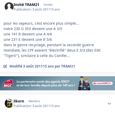
Invité TRAM21
Invités
Publication:
3 août 2011
15 ans
pour les vapeurs, c'est encore plus simple...
notre 230 G 353 devient une A 3/5
une 141 R devient une A 4/6
une 231 E devient une R 3/6
dans le genre recyclage, pendant la seconde guerre
mondiale, les CFF avaient "électrifié" deux E 3/3 (des 030
"Tigerli"), similaire à celle du Conifer...
Modifié
3 août 2011
15 ans
par TRAM21
Author stats
likorn
Membre
Publication:
3 août 2011
15 ans