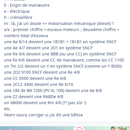
E : Engin de manœuvre
e : électrique
h : crémaillère
m : là, j'ai un doute => motorisation mécanique (diesel) ?
x/x : premier chiffre = essieux moteurs ; deuxième chiffre =
nombre total d'essieux
une Ae 8/14 devient une 1B1B1 + 1B1B1 en système SNCF
une Ae 4/7 devient une 2D1 en système SNCF
une Re 6/6 devient une BBB (ou une CC) en système SNCF
une Ee 6/6 devient une CC de manœuvre, comme les CC 1100
un Tm 2/2 devient un Y en système SNCF (comme un Y 8000)
une 2D2 9100 SNCF devient une Re 4/8
une CC 6500 devient une Re 6/6
une 2CC2 3400 devient une Re 6/10
une UM de BB 7200 (PV VL 100) devient une Ae 8/8
une Z2 devient une RABDe 4/8
un 68000 devient une Rm 4/6 (?? pas sûr !)
etc.
likorn saura corriger si j'ai dit une bêtise