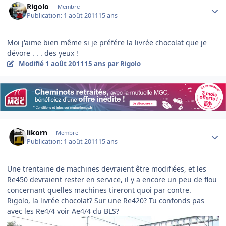
Rigolo
Membre
Publication:
1 août 2011
15 ans
Moi j'aime bien même si je préfére la livrée chocolat que je
dévore . . . des yeux !
Modifié
1 août 2011
15 ans
par Rigolo
Author stats
likorn
Membre
Publication:
1 août 2011
15 ans
Une trentaine de machines devraient être modifiées, et les
Re450 devraient rester en service, il y a encore un peu de flou
concernant quelles machines tireront quoi par contre.
Rigolo, la livrée chocolat? Sur une Re420? Tu confonds pas
avec les Re4/4 voir Ae4/4 du BLS?