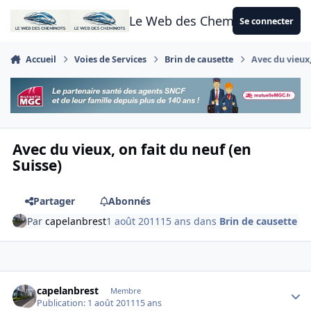
Aller au contenu
Le Web des Cheminots
Se connecter
Accueil
Voies de Services
Brin de causette
Avec du vieux,
Avec du vieux, on fait du neuf (en
Suisse)
Partager
Abonnés
Par
capelanbrest
1 août 2011
15 ans
dans
Brin de causette
Author stats
capelanbrest
Membre
Publication:
1 août 2011
15 ans