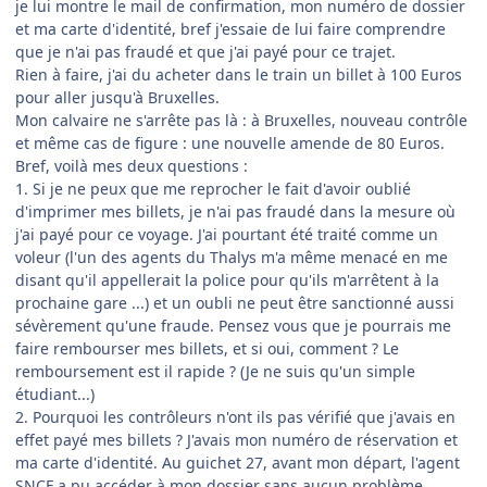
je lui montre le mail de confirmation, mon numéro de dossier
et ma carte d'identité, bref j'essaie de lui faire comprendre
que je n'ai pas fraudé et que j'ai payé pour ce trajet.
Rien à faire, j'ai du acheter dans le train un billet à 100 Euros
pour aller jusqu'à Bruxelles.
Mon calvaire ne s'arrête pas là : à Bruxelles, nouveau contrôle
et même cas de figure : une nouvelle amende de 80 Euros.
Bref, voilà mes deux questions :
1. Si je ne peux que me reprocher le fait d'avoir oublié
d'imprimer mes billets, je n'ai pas fraudé dans la mesure où
j'ai payé pour ce voyage. J'ai pourtant été traité comme un
voleur (l'un des agents du Thalys m'a même menacé en me
disant qu'il appellerait la police pour qu'ils m'arrêtent à la
prochaine gare ...) et un oubli ne peut être sanctionné aussi
sévèrement qu'une fraude. Pensez vous que je pourrais me
faire rembourser mes billets, et si oui, comment ? Le
remboursement est il rapide ? (Je ne suis qu'un simple
étudiant...)
2. Pourquoi les contrôleurs n'ont ils pas vérifié que j'avais en
effet payé mes billets ? J'avais mon numéro de réservation et
ma carte d'identité. Au guichet 27, avant mon départ, l'agent
SNCF a pu accéder à mon dossier sans aucun problème.