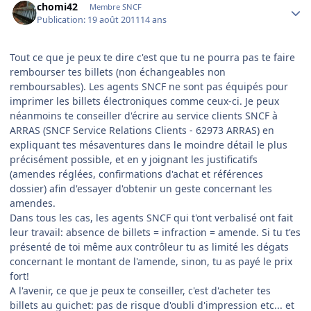
chomi42
Membre SNCF
Publication:
19 août 2011
14 ans
Tout ce que je peux te dire c'est que tu ne pourra pas te faire
rembourser tes billets (non échangeables non
remboursables). Les agents SNCF ne sont pas équipés pour
imprimer les billets électroniques comme ceux-ci. Je peux
néanmoins te conseiller d'écrire au service clients SNCF à
ARRAS (SNCF Service Relations Clients - 62973 ARRAS) en
expliquant tes mésaventures dans le moindre détail le plus
précisément possible, et en y joignant les justificatifs
(amendes réglées, confirmations d'achat et références
dossier) afin d'essayer d'obtenir un geste concernant les
amendes.
Dans tous les cas, les agents SNCF qui t'ont verbalisé ont fait
leur travail: absence de billets = infraction = amende. Si tu t'es
présenté de toi même aux contrôleur tu as limité les dégats
concernant le montant de l'amende, sinon, tu as payé le prix
fort!
A l'avenir, ce que je peux te conseiller, c'est d'acheter tes
billets au guichet: pas de risque d'oubli d'impression etc... et