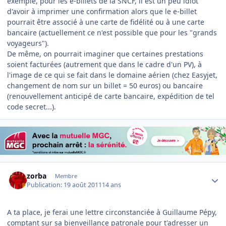
exemple, pour les e-billets de la SNCF, il est un peu idiot
d'avoir à imprimer une confirmation alors que le e-billet
pourrait être associé à une carte de fidélité ou à une carte
bancaire (actuellement ce n'est possible que pour les "grands
voyageurs").
De même, on pourrait imaginer que certaines prestations
soient facturées (autrement que dans le cadre d'un PV), à
l'image de ce qui se fait dans le domaine aérien (chez Easyjet,
changement de nom sur un billet = 50 euros) ou bancaire
(renouvellement anticipé de carte bancaire, expédition de tel
code secret...).
Author stats
zorba
Membre
Publication:
19 août 2011
14 ans
A ta place, je ferai une lettre circonstanciée à Guillaume Pépy,
comptant sur sa bienveillance patronale pour t'adresser un