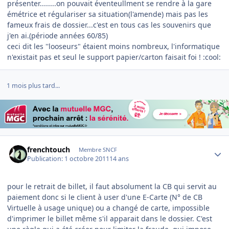
présenter........on pouvait éventeullment se rendre à la gare
émétrice et régulariser sa situation(l'amende) mais pas les
fameux frais de dossier...c'est en tous cas les souvenirs que
j'en ai.(période années 60/85)
ceci dit les ''looseurs" étaient moins nombreux, l'informatique
n'existait pas et seul le support papier/carton faisait foi ! :cool:
1 mois plus tard...
Author stats
frenchtouch
Membre SNCF
Publication:
1 octobre 2011
14 ans
pour le retrait de billet, il faut absolument la CB qui servit au
paiement donc si le client à user d'une E-Carte (N° de CB
Virtuelle à usage unique) ou a changé de carte, impossible
d'imprimer le billet même s'il apparait dans le dossier. C'est