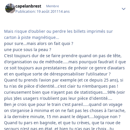
Author stats
capelanbrest
Membre
Publication:
19 août 2011
14 ans
Mais risque d'oublier ou perdre les billets imprimés sur
carton à piste magnétique...
pour sure...mais alors on fait quoi ?
une puce sous la peau ?
C'est toujours dur de se faire prendre quand on pas de tête,
d'organisation ou de méthode.....mais pourquoi faudrait il que
ce soit toujours aux prestataires de prévoir ce genre d'avatars
et en quelque sorte de déresponsabiliser l’utilisateur ?
Quand tu prends l'avion par exemple (et ce depuis 25 ans), si
tu n'as de pièce d'identité...c'est clair tu n'embarques pas !
curieusement bien que n'ayant pas de statistiques....98% (voir
plus )des usagers n'oublient pas leur pièce d'identité....
Ben je crois que pour le train c'est pareil.....quand on voyage
on s’organise à minima et on ne fait pas les choses à l'arrache,
à la dernière minute, 15 mn avant le départ....logique non ?
Quand tu pars en bagnole, et que tu crèves, que ta roue de
secours n'est pas en état, et bien tu n'as pas le choix...tu