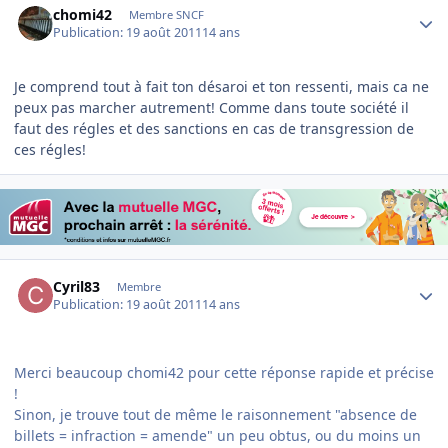
chomi42
Membre SNCF
Publication:
19 août 2011
14 ans
Je comprend tout à fait ton désaroi et ton ressenti, mais ca ne
peux pas marcher autrement! Comme dans toute société il
faut des régles et des sanctions en cas de transgression de
ces régles!
Author stats
Cyril83
Membre
Publication:
19 août 2011
14 ans
Merci beaucoup chomi42 pour cette réponse rapide et précise
!
Sinon, je trouve tout de même le raisonnement "absence de
billets = infraction = amende" un peu obtus, ou du moins un