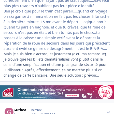
curieusement bien que n'ayant pas de statistiques....98% (voir
plus )des usagers n'oublient pas leur pièce d'identité....
Ben je crois que pour le train c'est pareil.....quand on voyage
on s'organise à minima et on ne fait pas les choses à l'arrache,
à la dernière minute, 15 mn avant le départ....logique non ?
Quand tu pars en bagnole, et que tu crèves, que ta roue de
secours n'est pas en état, et bien tu n'as pas le choix...tu
passes à la caisse ! une simple vérif avant le départ et la
réparation de la roue de secours dans les jours qui précédent
auraient évité ce genre de désagrément.....c'est le B-A-B-A....
Mais je suis bien d'accord, et justement (d'où ma remarque),
je trouve que les billets dématérialisés vont plutôt dans le
sens d'une simplification et d'une plus grande sécurité pour
l'utilisateur. Après, effectivement, ça ne marche plus si on
change de carte bancaire. Une seule solution : prévoir...
Author stats
Guthea
Membre