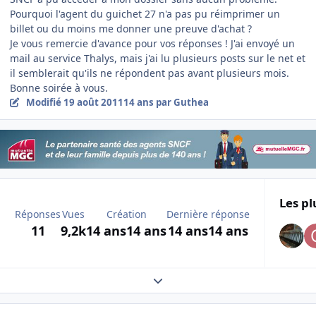
Pourquoi l'agent du guichet 27 n'a pas pu réimprimer un
billet ou du moins me donner une preuve d'achat ?
Je vous remercie d'avance pour vos réponses ! J'ai envoyé un
mail au service Thalys, mais j'ai lu plusieurs posts sur le net et
il semblerait qu'ils ne répondent pas avant plusieurs mois.
Bonne soirée à vous.
Modifié
19 août 2011
14 ans
par Guthea
Les pl
Réponses
Vues
Création
Dernière réponse
11
9,2k
14 ans
14 ans
14 ans
14 ans
Expand topic overview
Author stats