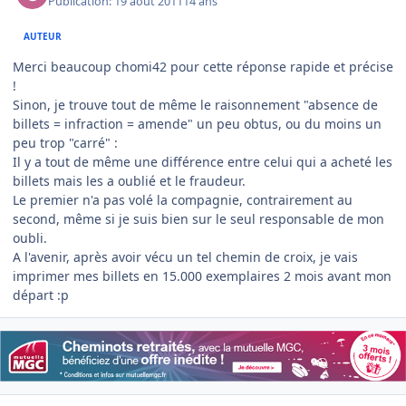
Publication:
19 août 2011
14 ans
AUTEUR
Merci beaucoup chomi42 pour cette réponse rapide et précise
!
Sinon, je trouve tout de même le raisonnement "absence de
billets = infraction = amende" un peu obtus, ou du moins un
peu trop "carré" :
Il y a tout de même une différence entre celui qui a acheté les
billets mais les a oublié et le fraudeur.
Le premier n'a pas volé la compagnie, contrairement au
second, même si je suis bien sur le seul responsable de mon
oubli.
A l'avenir, après avoir vécu un tel chemin de croix, je vais
imprimer mes billets en 15.000 exemplaires 2 mois avant mon
départ :p
Author stats