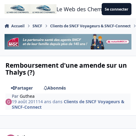
Aller au contenu
Le Web des Cheminots
Se connecter
Accueil
SNCF
Clients de SNCF Voyageurs & SNCF-Connect
Remboursement d'une amende sur un
Thalys (?)
Partager
Abonnés
Par
Guthea
19 août 2011
14 ans
dans
Clients de SNCF Voyageurs &
SNCF-Connect
Author stats