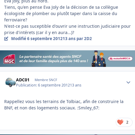
Eva Joly, plus au nord.
Tiens, qu'en pense Eva Joly de la décision de sa collègue
écologiste de plomber ou plutôt taper dans la caisse du
ferroviaire?
N'est-ce pas suceptible d'ouvrir une instruction judiciaire pour
prise d'intérets (car il y en aura...)?
Modifié
6 septembre 2012
13 ans
par 2D2
Author stats
ADC01
Membre SNCF
Publication:
6 septembre 2012
13 ans
Rappellez vous les terrains de Tolbiac, afin de construire la
BNF, et non des logements sociaux. :Smiley_67:
2