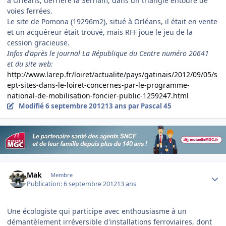
à Orléans, derrière la Sernam, dans un triangle entouré de
voies ferrées.
Le site de Pomona (19296m2), situé à Orléans, il était en vente
et un acquéreur était trouvé, mais RFF joue le jeu de la
cession gracieuse.
Infos d'après le journal La République du Centre numéro 20641
et du site web:
http://www.larep.fr/loiret/actualite/pays/gatinais/2012/09/05/s
ept-sites-dans-le-loiret-concernes-par-le-programme-
national-de-mobilisation-foncier-public-1259247.html
Modifié
6 septembre 2012
13 ans
par Pascal 45
Author stats
Mak
Membre
Publication:
6 septembre 2012
13 ans
Une écologiste qui participe avec enthousiasme à un
démantèlement irréversible d'installations ferroviaires, dont