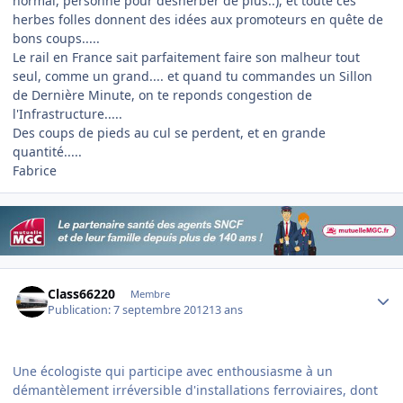
normal, personne pour desherber de plus..), et toute ces
herbes folles donnent des idées aux promoteurs en quête de
bons coups.....
Le rail en France sait parfaitement faire son malheur tout
seul, comme un grand.... et quand tu commandes un Sillon
de Dernière Minute, on te reponds congestion de
l'Infrastructure.....
Des coups de pieds au cul se perdent, et en grande
quantité.....
Fabrice
Author stats
Class66220
Membre
Publication:
7 septembre 2012
13 ans
Une écologiste qui participe avec enthousiasme à un
démantèlement irréversible d'installations ferroviaires, dont