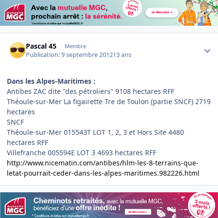
Author stats
Pascal 45
Membre
Publication:
9 septembre 2012
13 ans
Dans les Alpes-Maritimes :
Antibes ZAC dite "des pétroliers" 9108 hectares RFF
Théoule-sur-Mer La figairette Tre de Toulon (partie SNCF) 2719
hectares
SNCF
Théoule-sur-Mer 015543T LOT 1, 2, 3 et Hors Site 4480
hectares RFF
Villefranche 005594E LOT 3 4693 hectares RFF
http://www.nicematin.com/antibes/hlm-les-8-terrains-que-
letat-pourrait-ceder-dans-les-alpes-maritimes.982226.html