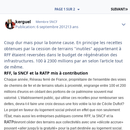
D
PAGE 1 SUR 2
SUIVANT
Author stats
kerguel
Membre SNCF
Publication:
6 septembre 2012
13 ans
Coup dur mais pour la bonne cause. En principe les recettes
obtenues par la cession de terrains "inutiles" appartenant à
RFF étaient reversées dans le budget de régénération des
infrastructures. 100 à 2300 millions par an selon l'article tout
de même.
RFF, la SNCF et la RATP mis à contribution
Chaque année, Réseau ferré de France, propriétaire de l'ensemble des voies
de chemins de fer et de terrains situés à proximité, engrange entre 100 et 200
millions d'euros en cédant des portions de ce patrimoine souvent mal
valorisé. L'établissement public, qui utilise ces recettes pour rembourser ses
dettes, devra-t-il faire une croix dessus une fois votée la loi de Cécile Duflot?
Le projet en faveur du logement social prévoit en effet que non seulement
l'État, mais aussi les entreprises publiques comme RFF, la SNCF et la
RATP
devront céder des terrains aux collectivités avec une «décote accrue»
pouvant «aller jusqu'à la gratuité» pour la part destinée au logement social.