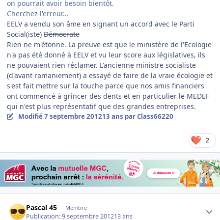
on pourrait avoir besoin bientôt.
Cherchez l'erreur...
EELV a vendu son âme en signant un accord avec le Parti
Social(ist
e
)
Démocrate
Rien ne m'étonne. La preuve est que le ministère de l'Ecologie
n'a pas été donné à EELV et vu leur score aux législatives, ils
ne pouvaient rien réclamer. L'ancienne ministre socialiste
(d'avant ramaniement) a essayé de faire de la vraie écologie et
s'est fait mettre sur la touche parce que nos amis financiers
ont commencé à grincer des dents et en particulier le MEDEF
qui n'est plus représentatif que des grandes entreprises.
Modifié
7 septembre 2012
13 ans
par Class66220
2
Author stats
Pascal 45
Membre
Publication:
9 septembre 2012
13 ans