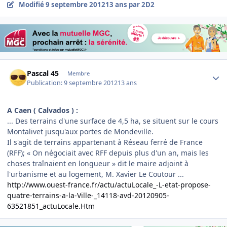
Modifié
9 septembre 2012
13 ans
par 2D2
Author stats
Pascal 45
Membre
Publication:
9 septembre 2012
13 ans
A Caen ( Calvados )
:
... Des terrains d'une surface de 4,5 ha, se situent sur le cours
Montalivet jusqu'aux portes de Mondeville.
Il s'agit de terrains appartenant à Réseau ferré de France
(RFF); « On négociait avec RFF depuis plus d'un an, mais les
choses traînaient en longueur » dit le maire adjoint à
l'urbanisme et au logement, M. Xavier Le Coutour ...
http://www.ouest-france.fr/actu/actuLocale_-L-etat-propose-
quatre-terrains-a-la-Ville-_14118-avd-20120905-
63521851_actuLocale.Htm