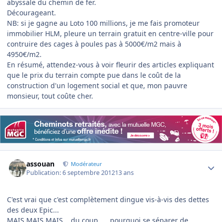
abyssale du chemin de fer.
Décourageant.
NB: si je gagne au Loto 100 millions, je me fais promoteur
immobilier HLM, pleure un terrain gratuit en centre-ville pour
contruire des cages à poules pas à 5000€/m2 mais à
4950€/m2.
En résumé, attendez-vous à voir fleurir des articles expliquant
que le prix du terrain compte pue dans le coût de la
construction d'un logement social et que, mon pauvre
monsieur, tout coûte cher.
Author stats
assouan
Modérateur
Publication:
6 septembre 2012
13 ans
C'est vrai que c'est complètement dingue vis-à-vis des dettes
des deux Epic...
MAIS MAIS MAIS... du coup .... pourquoi se séparer de