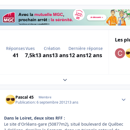
Les pl
Réponses
Vues
Création
Dernière réponse
41
7,5k
13 ans
13 ans
12 ans
12 ans
Expand topic overview
Author stats
Pascal 45
Membre
Publication:
6 septembre 2012
13 ans
Dans le Loiret, deux sites RFF :
Le site d'Orléans-gare (50877m2), situé boulevard de Québec