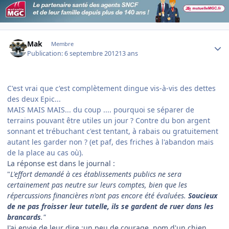
Author stats
Mak
Membre
Publication:
6 septembre 2012
13 ans
C'est vrai que c'est complètement dingue vis-à-vis des dettes
des deux Epic...
MAIS MAIS MAIS... du coup .... pourquoi se séparer de
terrains pouvant être utiles un jour ? Contre du bon argent
sonnant et trébuchant c'est tentant, à rabais ou gratuitement
autant les garder non ? (et paf, des friches à l'abandon mais
de la place au cas où).
La réponse est dans le journal :
"
L'effort demandé à ces établissements publics ne sera
certainement pas neutre sur leurs comptes, bien que les
répercussions financières n'ont pas encore été évaluées.
Soucieux
de ne pas froisser leur tutelle, ils se gardent de ruer dans les
brancards
."
J'ai envie de leur dire :un peu de courage, nom d'un chien