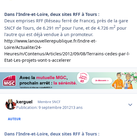
Dans l'Indre-et-Loire, deux sites RFF à Tours :
Deux emprises RFF (Réseau ferré de France), près de la gare
2
2
SNCF de Tours, de 6.291 m
pour l'une, et de 4.726 m
pour
l'autre qui est déjà vendue à un promoteur.
http://www.lanouvellerepublique.fr/Indre-et-
Loire/Actualite/24-
Heures/n/Contenus/Articles/2012/09/08/Terrains-cedes-par-l-
Etat-Les-projets-vont-s-accelerer
Author stats
kerguel
Membre SNCF
Publication:
9 septembre 2012
13 ans
AUTEUR
Dans l'Indre-et-Loire, deux sites RFF à Tours :