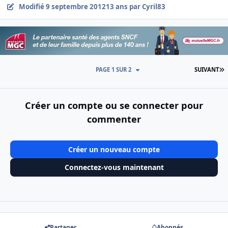
Modifié
9 septembre 2012
13 ans
par Cyril83
D
PAGE 1 SUR 2
SUIVANT
Créer un compte ou se connecter pour
commenter
Créer un nouveau compte
Connectez-vous maintenant
Partager
Abonnés