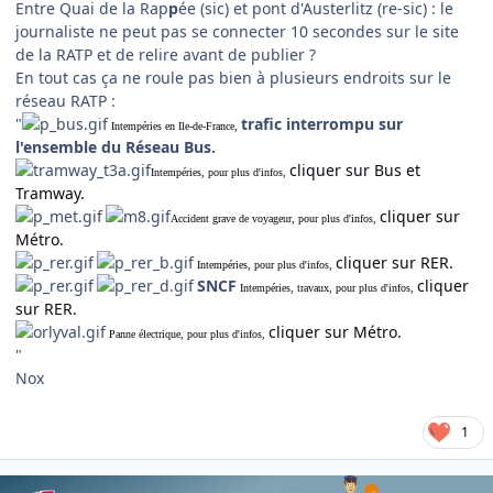
Entre Quai de la Rap
p
ée (sic) et pont d'Austerlitz (re-sic) : le
journaliste ne peut pas se connecter 10 secondes sur le site
de la RATP et de relire avant de publier ?
En tout cas ça ne roule pas bien à plusieurs endroits sur le
réseau RATP :
"
trafic interrompu sur
Intempéries en Ile-de-France,
l'ensemble du Réseau Bus.
cliquer sur Bus et
Intempéries, pour plus d'infos,
Tramway.
cliquer sur
Accident grave de voyageur, pour plus d'infos,
Métro.
cliquer sur RER.
Intempéries, pour plus d'infos,
SNCF
cliquer
Intempéries, travaux, pour plus d'infos,
sur RER.
cliquer sur Métro.
Panne électrique, pour plus d'infos,
"
Nox
1