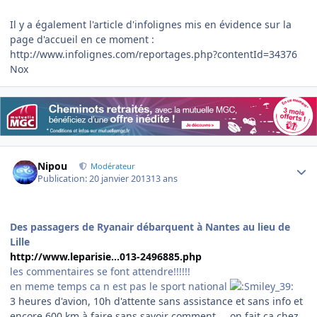
Il y a également l'article d'infolignes mis en évidence sur la
page d'accueil en ce moment :
http://www.infolignes.com/reportages.php?contentId=34376
Nox
Author stats
Nipou
Modérateur
Publication:
20 janvier 2013
13 ans
Des passagers de Ryanair débarquent à Nantes au lieu de
Lille
http://www.leparisie...013-2496885.php
les commentaires se font attendre!!!!!!
en meme temps ca n est pas le sport national
3 heures d'avion, 10h d'attente sans assistance et sans info et
encore 600 km à faire sans savoir comment ... on fait ça chez