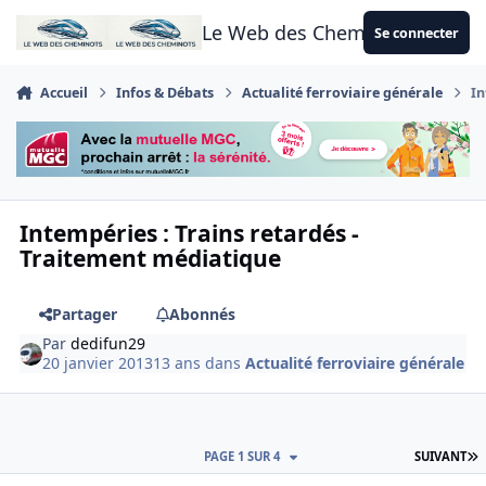
Aller au contenu
Le Web des Cheminots
Se connecter
Accueil
Infos & Débats
Actualité ferroviaire générale
In
Intempéries : Trains retardés -
Traitement médiatique
Partager
Abonnés
Par
dedifun29
20 janvier 2013
13 ans
dans
Actualité ferroviaire générale
D
PAGE 1 SUR 4
SUIVANT
Author stats