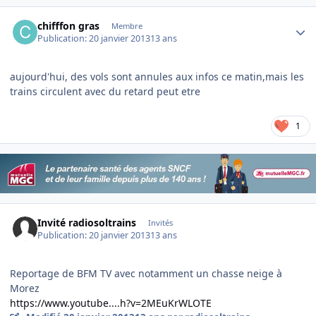
Author stats
chifffon gras
Membre
Publication:
20 janvier 2013
13 ans
aujourd'hui, des vols sont annules aux infos ce matin,mais les
trains circulent avec du retard peut etre
1
Invité radiosoltrains
Invités
Publication:
20 janvier 2013
13 ans
Reportage de BFM TV avec notamment un chasse neige à
Morez
https://www.youtube....h?v=2MEuKrWLOTE