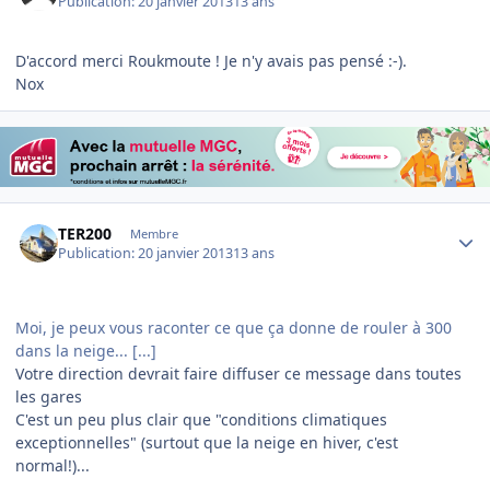
Publication:
20 janvier 2013
13 ans
D'accord merci Roukmoute ! Je n'y avais pas pensé :-).
Nox
Author stats
TER200
Membre
Publication:
20 janvier 2013
13 ans
Moi, je peux vous raconter ce que ça donne de rouler à 300
dans la neige... [...]
Votre direction devrait faire diffuser ce message dans toutes
les gares
C'est un peu plus clair que "conditions climatiques
exceptionnelles" (surtout que la neige en hiver, c'est
normal!)...