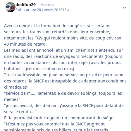
dedifun29
Membre
Publication:
20 janvier 2013
13 ans
Avec la neige et la formation de congères sur certains
secteurs, les trains sont retardés dans leur ensemble,
notamment les TGV qui roulent moins vite, du coup environ
40 minutes de retard.
Les médias l'ont annoncé, et un ami cheminot a entendu sur
une radio, des réactions de voyageurs mécontents (toujours
en toutes circonstances, ils sont interrogés) avec les propos
habituels : (retranscription en gros)
"c'est inadmissible, on paie un service au prix d'or pour subir
des retards, la SNCF est incapable de s'adapter aux conditions
climatiques"
"service de m...., lamentable de devoir subir ça, toujours les
mêmes"
"je suis avocat, dès demain, j'assigne la SNCF pour défaut de
service rendu..."
Et la journaliste interrogeant un communicant du siège
"N'estimez pas vous anormal que la SNCF augment
sensiblement le prix de ses billets, et que les retards