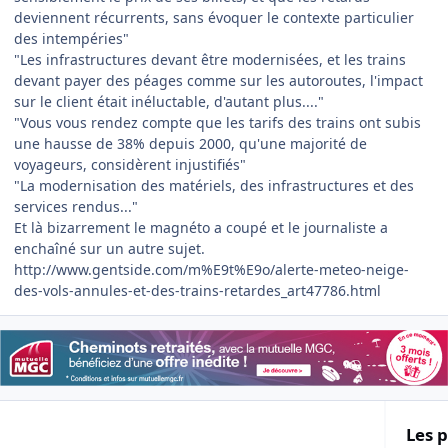
deviennent récurrents, sans évoquer le contexte particulier
des intempéries"
"Les infrastructures devant être modernisées, et les trains
devant payer des péages comme sur les autoroutes, l'impact
sur le client était inéluctable, d'autant plus...."
"Vous vous rendez compte que les tarifs des trains ont subis
une hausse de 38% depuis 2000, qu'une majorité de
voyageurs, considèrent injustifiés"
"La modernisation des matériels, des infrastructures et des
services rendus..."
Et là bizarrement le magnéto a coupé et le journaliste a
enchaîné sur un autre sujet.
http://www.gentside.com/m%E9t%E9o/alerte-meteo-neige-
des-vols-annules-et-des-trains-retardes_art47786.html
Les p