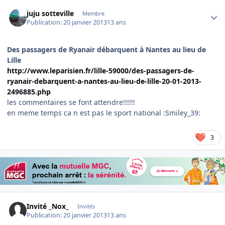
Author stats
juju sotteville
Membre
Publication:
20 janvier 2013
13 ans
Des passagers de Ryanair débarquent à Nantes au lieu de
Lille
http://www.leparisien.fr/lille-59000/des-passagers-de-
ryanair-debarquent-a-nantes-au-lieu-de-lille-20-01-2013-
2496885.php
les commentaires se font attendre!!!!!!
en meme temps ca n est pas le sport national :Smiley_39:
3
Invité _Nox_
Invités
Publication:
20 janvier 2013
13 ans