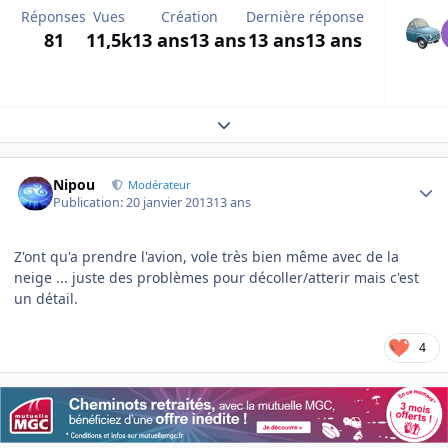
Réponses
Vues
Création
Dernière réponse
81
11,5k
13 ans
13 ans
13 ans
13 ans
Expand topic overview
Author stats
Nipou
Modérateur
Publication:
20 janvier 2013
13 ans
Z'ont qu'a prendre l'avion, vole très bien même avec de la
neige ... juste des problèmes pour décoller/atterir mais c'est
un détail.
4