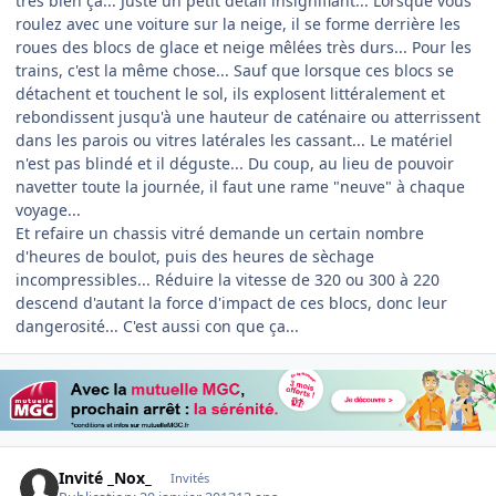
très bien ça... Juste un petit détail insignifiant... Lorsque vous
roulez avec une voiture sur la neige, il se forme derrière les
roues des blocs de glace et neige mêlées très durs... Pour les
trains, c'est la même chose... Sauf que lorsque ces blocs se
détachent et touchent le sol, ils explosent littéralement et
rebondissent jusqu'à une hauteur de caténaire ou atterrissent
dans les parois ou vitres latérales les cassant... Le matériel
n'est pas blindé et il déguste... Du coup, au lieu de pouvoir
navetter toute la journée, il faut une rame "neuve" à chaque
voyage...
Et refaire un chassis vitré demande un certain nombre
d'heures de boulot, puis des heures de sèchage
incompressibles... Réduire la vitesse de 320 ou 300 à 220
descend d'autant la force d'impact de ces blocs, donc leur
dangerosité... C'est aussi con que ça...
Invité _Nox_
Invités