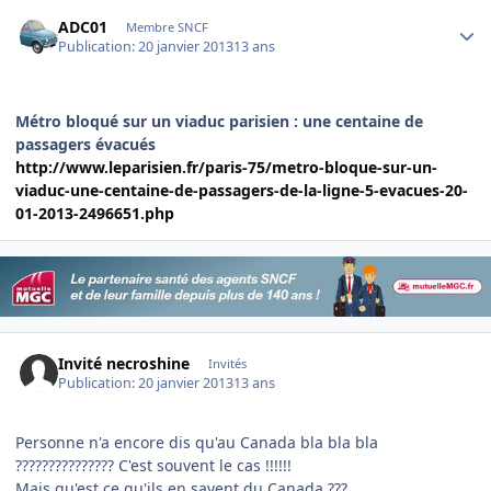
Author stats
ADC01
Membre SNCF
Publication:
20 janvier 2013
13 ans
Métro bloqué sur un viaduc parisien : une centaine de
passagers évacués
http://www.leparisien.fr/paris-75/metro-bloque-sur-un-
viaduc-une-centaine-de-passagers-de-la-ligne-5-evacues-20-
01-2013-2496651.php
Invité necroshine
Invités
Publication:
20 janvier 2013
13 ans
Personne n'a encore dis qu'au Canada bla bla bla
??????????????? C'est souvent le cas !!!!!!
Mais qu'est ce qu'ils en savent du Canada ???