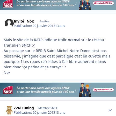
Invité _Nox_
Invités
Publication:
20 janvier 2013
13 ans
Mais le site de la RATP indique trafic normal sur le réseau
Transilien SNCF :-)
Au passage sur le RER B Saint Michel Notre Dame n'est pas
desservie, j'imagine que c'est parce que c'est en cuvette mais
pourquoi ? Les roues refroidies à l'air libre adhèrent moins
bien donc "ça patine et ça enraye" ?
Nox
Author stats
Z2N Tuning
Membre SNCF
Publication:
20 janvier 2013
13 ans