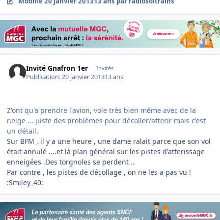
Modifié
20 janvier 2013
13 ans
par radiosoltrains
Invité Gnafron 1er
Invités
Publication:
20 janvier 2013
13 ans
Z'ont qu'a prendre l'avion, vole très bien même avec de la
neige ... juste des problèmes pour décoller/atterir mais c'est
un détail.
Sur BFM , il y a une heure , une dame ralait parce que son vol
était annulé ....et là plan général sur les pistes d'atterissage
enneigées .Des torgnoles se perdent ..
Par contre , les pistes de décollage , on ne les a pas vu !
:Smiley_40: