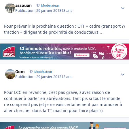
Author stats
assouan
Modérateur
Publication:
29 janvier 2013
13 ans
Pour prévenir la prochaine question : CTT = cadre (transport ?)
traction = dirigeant de proximité de conducteurs...
Author stats
Gom
Modérateur
Publication:
29 janvier 2013
13 ans
Pour LCC en revanche, c'est pas grave, z'avez raison de
continuer à parler en abréviations. Tant pis si tout le monde
ne comprend pas (et je ne vais certainement pas m'amuser à
aller chercher dans la TT machin pour faire plaisir).