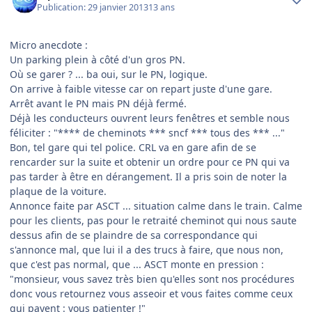
Publication:
29 janvier 2013
13 ans
Micro anecdote :
Un parking plein à côté d'un gros PN.
Où se garer ? ... ba oui, sur le PN, logique.
On arrive à faible vitesse car on repart juste d'une gare.
Arrêt avant le PN mais PN déjà fermé.
Déjà les conducteurs ouvrent leurs fenêtres et semble nous
féliciter : "**** de cheminots *** sncf *** tous des *** ..."
Bon, tel gare qui tel police. CRL va en gare afin de se
rencarder sur la suite et obtenir un ordre pour ce PN qui va
pas tarder à être en dérangement. Il a pris soin de noter la
plaque de la voiture.
Annonce faite par ASCT ... situation calme dans le train. Calme
pour les clients, pas pour le retraité cheminot qui nous saute
dessus afin de se plaindre de sa correspondance qui
s'annonce mal, que lui il a des trucs à faire, que nous non,
que c'est pas normal, que ... ASCT monte en pression :
"monsieur, vous savez très bien qu'elles sont nos procédures
donc vous retournez vous asseoir et vous faites comme ceux
qui payent : vous patienter !"