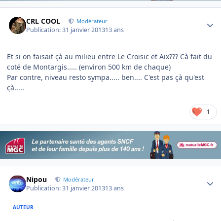
Author stats
CRL COOL
Modérateur
Publication:
31 janvier 2013
13 ans
Et si on faisait çà au milieu entre Le Croisic et Aix??? Cà fait du
coté de Montargis..... (environ 500 km de chaque)
Par contre, niveau resto sympa..... ben.... C'est pas çà qu'est
çà.....
1
Author stats
Nipou
Modérateur
Publication:
31 janvier 2013
13 ans
AUTEUR