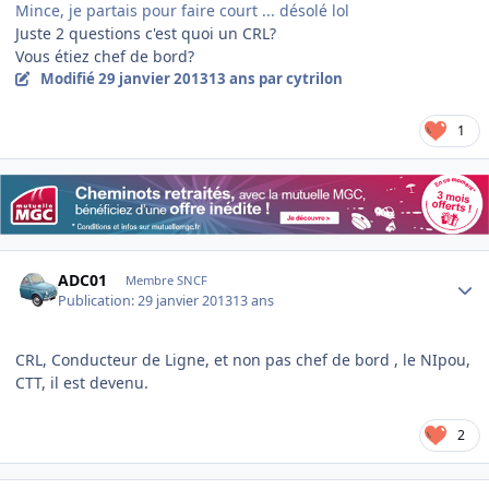
Mince, je partais pour faire court ... désolé lol
Juste 2 questions c'est quoi un CRL?
Vous étiez chef de bord?
Modifié
29 janvier 2013
13 ans
par cytrilon
1
Author stats
ADC01
Membre SNCF
Publication:
29 janvier 2013
13 ans
CRL, Conducteur de Ligne, et non pas chef de bord , le NIpou,
CTT, il est devenu.
2