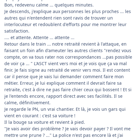
Bon, redevenu calme ... quelques minutes.
Je descends, j'explique aux personnes les plus proches ... les
autres qui n'entendent rien sont ravis de trouver un
interlocuteur et redoublent d'efforts pour me montrer leur
satisfaction.
.... et attente. Attente ... attente ...
Retour dans le train ... notre retraité revient à l'attaque, en
faisant un foin afin d'ameuter les autres clients "rendez vous
compte, on va tous rater nos correspondances ...pas possible
de voir ça ... " L'ASCT vient vers moi et je vois que ça va mal
finir. Je fais signe au retraité de venir vers moi. Il est content
car il pense que je vais lui demander comment faire mon
métier. Erreur, je lui explique comment il devrait faire sa
retraite, c'est à dire ne pas faire chier ceux qui bossent ! Et si
je l'entends encore, rapport direct avec ses facilités. Il se
calme, définitivement.
Je regarde le PN, un vrai chantier. Et là, je vois un gars qui
vient en courant : c'est sa voiture !
Il la bouge sa voiture et revient à pied.
"Je vais avoir des problème ? Je vais devoir payer ? Il vont me
mettre une prune ? ..." La police n'est pas encore là et j'ai