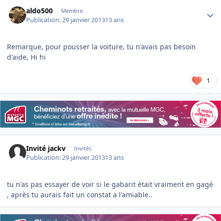
Author stats
aldo500
Membre
Publication:
29 janvier 2013
13 ans
Remarque, pour pousser la voiture, tu n'avais pas besoin
d'aide, Hi hi
1
Invité jackv
Invités
Publication:
29 janvier 2013
13 ans
tu n'as pas essayer de voir si le gabarit était vraiment en gagé
, après tu aurais fait un constat a l'amiable..