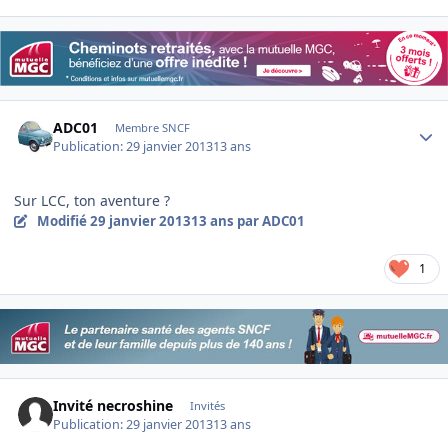
Author stats
ADC01
Membre SNCF
Publication:
29 janvier 2013
13 ans
Sur LCC, ton aventure ?
Modifié
29 janvier 2013
13 ans
par ADC01
1
Invité necroshine
Invités
Publication:
29 janvier 2013
13 ans