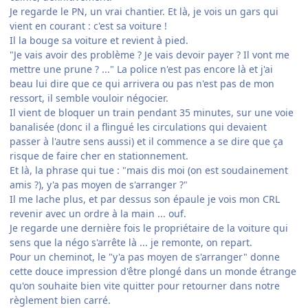
Je regarde le PN, un vrai chantier. Et là, je vois un gars qui
vient en courant : c'est sa voiture !
Il la bouge sa voiture et revient à pied.
"Je vais avoir des problème ? Je vais devoir payer ? Il vont me
mettre une prune ? ..." La police n'est pas encore là et j'ai
beau lui dire que ce qui arrivera ou pas n'est pas de mon
ressort, il semble vouloir négocier.
Il vient de bloquer un train pendant 35 minutes, sur une voie
banalisée (donc il a flingué les circulations qui devaient
passer à l'autre sens aussi) et il commence a se dire que ça
risque de faire cher en stationnement.
Et là, la phrase qui tue : "mais dis moi (on est soudainement
amis ?), y'a pas moyen de s'arranger ?"
Il me lache plus, et par dessus son épaule je vois mon CRL
revenir avec un ordre à la main ... ouf.
Je regarde une dernière fois le propriétaire de la voiture qui
sens que la négo s'arrête là ... je remonte, on repart.
Pour un cheminot, le "y'a pas moyen de s'arranger" donne
cette douce impression d'être plongé dans un monde étrange
qu'on souhaite bien vite quitter pour retourner dans notre
règlement bien carré.