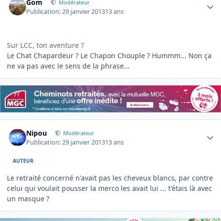
Gom
Modérateur
Publication:
29 janvier 2013
13 ans
Sur LCC, ton aventure ?
Le Chat Chapardeur ? Le Chapon Chouple ? Hummm... Non ça
ne va pas avec le sens de la phrase...
Author stats
Nipou
Modérateur
Publication:
29 janvier 2013
13 ans
AUTEUR
Le retraité concerné n'avait pas les cheveux blancs, par contre
celui qui voulait pousser la merco les avait lui ... t'étais là avec
un masque ?