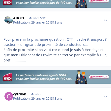
Author stats
ADC01
Membre SNCF
Publication:
29 janvier 2013
13 ans
Pour prévenir la prochaine question : CTT = cadre (transport ?)
traction = dirigeant de proximité de conducteurs...
Enfin de proximité si on veut car quand je suis à Hendaye et
que mon Dirigeant de Proximité se trouve par exemplle à Lille,
bref ...............
Author stats
cytrilon
Membre
Publication:
29 janvier 2013
13 ans