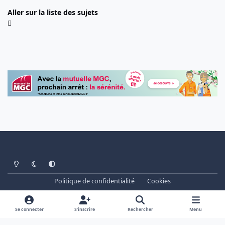
Aller sur la liste des sujets
Light Mode
Dark Mode
System Preference
Politique de confidentialité
Cookies
www.cheminots.net - Forum Libre depuis 2003
Powered by
Invision Community
Se connecter
S’inscrire
Rechercher
Menu