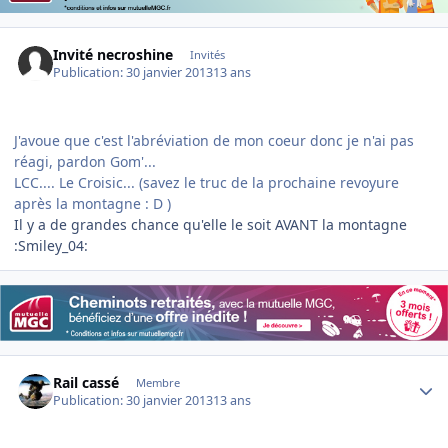
Invité necroshine
Invités
Publication:
30 janvier 2013
13 ans
J'avoue que c'est l'abréviation de mon coeur donc je n'ai pas
réagi, pardon Gom'...
LCC.... Le Croisic... (savez le truc de la prochaine revoyure
après la montagne : D )
Il y a de grandes chance qu'elle le soit AVANT la montagne
:Smiley_04:
Author stats
Rail cassé
Membre
Publication:
30 janvier 2013
13 ans