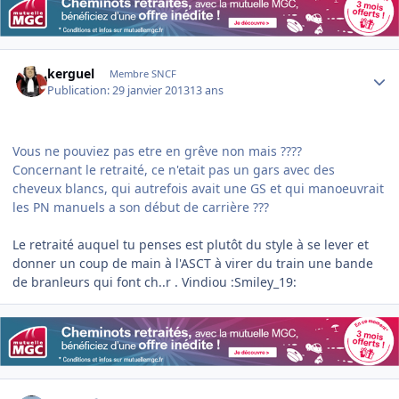
Author stats
kerguel
Membre SNCF
Publication:
29 janvier 2013
13 ans
Vous ne pouviez pas etre en grêve non mais ????
Concernant le retraité, ce n'etait pas un gars avec des
cheveux blancs, qui autrefois avait une GS et qui manoeuvrait
les PN manuels a son début de carrière ???
Le retraité auquel tu penses est plutôt du style à se lever et
donner un coup de main à l'ASCT à virer du train une bande
de branleurs qui font ch..r . Vindiou :Smiley_19:
Author stats