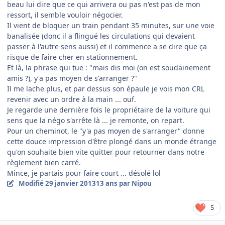
beau lui dire que ce qui arrivera ou pas n'est pas de mon
ressort, il semble vouloir négocier.
Il vient de bloquer un train pendant 35 minutes, sur une voie
banalisée (donc il a flingué les circulations qui devaient
passer à l'autre sens aussi) et il commence a se dire que ça
risque de faire cher en stationnement.
Et là, la phrase qui tue : "mais dis moi (on est soudainement
amis ?), y'a pas moyen de s'arranger ?"
Il me lache plus, et par dessus son épaule je vois mon CRL
revenir avec un ordre à la main ... ouf.
Je regarde une dernière fois le propriétaire de la voiture qui
sens que la négo s'arrête là ... je remonte, on repart.
Pour un cheminot, le "y'a pas moyen de s'arranger" donne
cette douce impression d'être plongé dans un monde étrange
qu'on souhaite bien vite quitter pour retourner dans notre
règlement bien carré.
Mince, je partais pour faire court ... désolé lol
Modifié
29 janvier 2013
13 ans
par Nipou
5