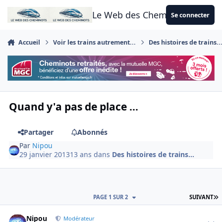
Aller au contenu
Le Web des Cheminots
Se connecter
Accueil
Voir les trains autrement...
Des histoires de trains..
Quand y'a pas de place ...
Partager
Abonnés
Par
Nipou
29 janvier 2013
13 ans
dans
Des histoires de trains...
D
PAGE 1 SUR 2
SUIVANT
Author stats
Nipou
Modérateur