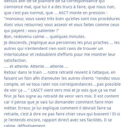
dessus afin de se plaindre de sa correspondance qui
s'annonce mal, que lui il a des trucs à faire, que nous non,
que c'est pas normal, que ... ASCT monte en pression :
"monsieur, vous savez très bien qu'elles sont nos procédures
donc vous retournez vous asseoir et vous faites comme ceux
qui payent : vous patienter !"
Bon, redevenu calme ... quelques minutes.
Je descends, j'explique aux personnes les plus proches ... les
autres qui n'entendent rien sont ravis de trouver un
interlocuteur et redoublent d'efforts pour me montrer leur
satisfaction.
.... et attente. Attente ... attente ...
Retour dans le train ... notre retraité revient à l'attaque, en
faisant un foin afin d'ameuter les autres clients "rendez vous
compte, on va tous rater nos correspondances ...pas possible
de voir ça ... " L'ASCT vient vers moi et je vois que ça va mal
finir. Je fais signe au retraité de venir vers moi. Il est content
car il pense que je vais lui demander comment faire mon
métier. Erreur, je lui explique comment il devrait faire sa
retraite, c'est à dire ne pas faire chier ceux qui bossent ! Et si
je l'entends encore, rapport direct avec ses facilités. Il se
calme, définitivement.