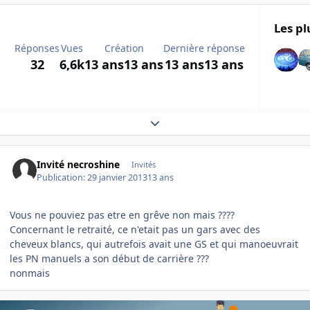
Les pl
Réponses
Vues
Création
Dernière réponse
32
6,6k
13 ans
13 ans
13 ans
13 ans
Expand topic overview
Invité necroshine
Invités
Publication:
29 janvier 2013
13 ans
Vous ne pouviez pas etre en grêve non mais ????
Concernant le retraité, ce n'etait pas un gars avec des
cheveux blancs, qui autrefois avait une GS et qui manoeuvrait
les PN manuels a son début de carrière ???
nonmais