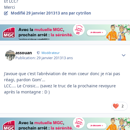
Et LCC?
Merci
Modifié
29 janvier 2013
13 ans
par cytrilon
Author stats
assouan
Modérateur
Publication:
29 janvier 2013
13 ans
J'avoue que c'est l'abréviation de mon coeur donc je n'ai pas
réagi, pardon Gom'...
LCC.... Le Croisic... (savez le truc de la prochaine revoyure
après la montagne : D )
2