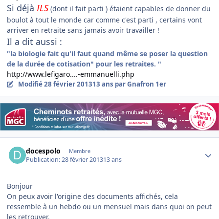
Si déjà
ILS
(dont il fait parti ) étaient capables de donner du
boulot à tout le monde car comme c'est parti , certains vont
arriver en retraite sans jamais avoir travailler !
Il a dit aussi :
"la biologie fait qu'il faut quand même se poser la question
de la durée de cotisation" pour les retraites. "
http://www.lefigaro....-emmanuelli.php
Modifié
28 février 2013
13 ans
par Gnafron 1er
Author stats
docespolo
Membre
Publication:
28 février 2013
13 ans
Bonjour
On peux avoir l'origine des documents affichés, cela
ressemble à un hebdo ou un mensuel mais dans quoi on peut
les retrouver.