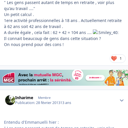
" Les gens passent autant de temps en retraite , voir plus
qu'au travail ...."
Un petit calcul .
1ere activité professionnelles à 18 ans . Actuellement retraite
à 62 ans soit 42 ans de travail .
A durée égale , cela fait : 62 + 42 = 104 ans ....
Il connait beaucoup de gens dans cette situation ?
On nous prend pour des cons !
1
Author stats
Inharime
Membre
Publication:
28 février 2013
13 ans
Entendu d'Emmanuelli hier :