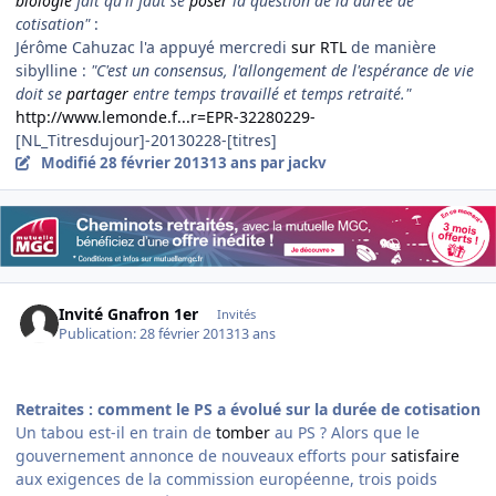
biologie
fait qu'il faut se
poser
la question de la durée de
cotisation"
:
Jérôme Cahuzac l'a appuyé mercredi
sur RTL
de manière
sibylline :
"C'est un consensus, l'allongement de l'espérance de vie
doit se
partager
entre temps travaillé et temps retraité."
http://www.lemonde.f...r=EPR-32280229-
[NL_Titresdujour]-20130228-[titres]
Modifié
28 février 2013
13 ans
par jackv
Invité Gnafron 1er
Invités
Publication:
28 février 2013
13 ans
Retraites : comment le PS a évolué sur la durée de cotisation
Un tabou est-il en train de
tomber
au PS ? Alors que le
gouvernement annonce de nouveaux efforts pour
satisfaire
aux exigences de la commission européenne, trois poids