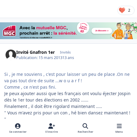
2
Invité Gnafron 1er
Invités
Publication:
15 mars 2013
13 ans
Si , je me souviens , c'est pour laisser un peu de place .On ne
va pas tout dire de suite ...w o u a r f !
Comme , ce n'est pas fini.
Je peux ajouter aussi que les français ont voulu éjecter Jospin
dès le 1er tour des élections en 2002 ......
Finalement , il doit être rigolard maintenant .....
" Vous m'avez pris pour un con , hé bien dansez maintenant !
"
w o u a r f !
Se connecter
S’inscrire
Rechercher
Menu