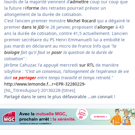
lourds de la majorité viennent d'
admettre
coup sur coup que
la future ré
forme
des retraites pourrait prévoir un
allongement de la durée de cotisation.
C'est l'ancien premier ministre
Michel Rocard
qui a dégainé le
premier
dans le
JDD
le 26 janvier, proposant d'
allonger
à 43
ans la durée de cotisation, contre 41,5 actuellement. L'ancien
premier secrétaire du PS Henri Emmanuelli lui a emboîté le
pas mardi en déclarant au micro de France Info que
"la
biologie
fait qu'il faut se
poser
la question de la durée de
cotisation"
:
Jérôme Cahuzac l'a appuyé mercredi
sur RTL
de manière
sibylline :
"C'est un consensus, l'allongement de l'espérance de vie
doit
se
partager
entre temps travaillé et temps retraité."
http://www.lemonde.f...r=EPR-32280229-
[NL_Titresdujour]-20130228-[titres]
Partagé dans le sens le plus défavorable ...on connait !