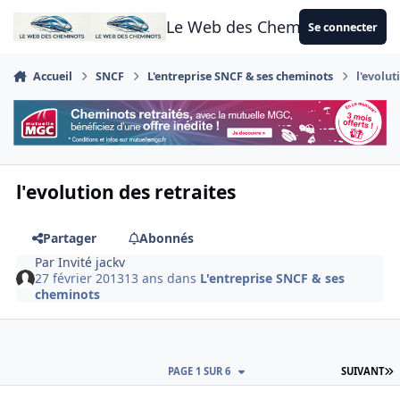
Aller au contenu
Le Web des Cheminots
Se connecter
Accueil
SNCF
L'entreprise SNCF & ses cheminots
l'evolut
l'evolution des retraites
Partager
Abonnés
Par
Invité jackv
27 février 2013
13 ans
dans
L'entreprise SNCF & ses
cheminots
D
PAGE 1 SUR 6
SUIVANT