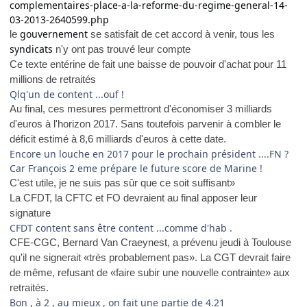
complementaires-place-a-la-reforme-du-regime-general-14-
03-2013-2640599.php
gouvernement
le
se satisfait de cet accord à venir, tous les
syndicats
n'y ont pas trouvé leur compte
Ce texte entérine de fait une baisse de pouvoir d'achat pour 11
millions de retraités
Qlq'un de content ...ouf !
Au final, ces mesures permettront d'économiser 3 milliards
d'euros à l'horizon 2017. Sans toutefois parvenir à combler le
déficit estimé à 8,6 milliards d'euros à cette date.
Encore un louche en 2017 pour le prochain président ....FN ?
Car François 2 eme prépare le future score de Marine !
C'est utile, je ne suis pas sûr que ce soit suffisant»
La CFDT, la CFTC et FO devraient au final apposer leur
signature
CFDT content sans être content ...comme d'hab .
CFE-CGC, Bernard Van Craeynest, a prévenu jeudi à Toulouse
qu'il ne signerait «très probablement pas». La CGT devrait faire
de même, refusant de «faire subir une nouvelle contrainte» aux
retraités.
Bon , à 2 , au mieux , on fait une partie de 4.21