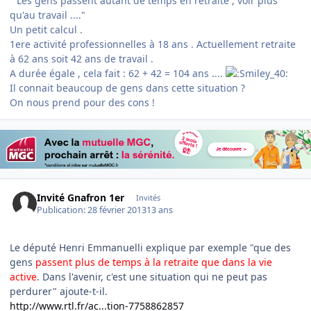
" Les gens passent autant de temps en retraite , voir plus
qu'au travail ...."
Un petit calcul .
1ere activité professionnelles à 18 ans . Actuellement retraite
à 62 ans soit 42 ans de travail .
A durée égale , cela fait : 62 + 42 = 104 ans ....
Il connait beaucoup de gens dans cette situation ?
On nous prend pour des cons !
Invité Gnafron 1er
Invités
Publication:
28 février 2013
13 ans
Le député Henri Emmanuelli explique par exemple "que des
gens
passent plus de temps à la retraite que dans la vie
active
. Dans l'avenir, c'est une situation qui ne peut pas
perdurer" ajoute-t-il.
http://www.rtl.fr/ac...tion-7758862857