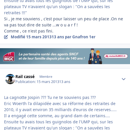
Ensuite tu avais tous les guignolos de l'UMP qui, sur les
plateaux TV n'avaient qu'un slogan : "On a sauvées les
retraites !!!"
Si , je me souviens , c'est pour laisser un peu de place .On ne
va pas tout dire de suite ...w o u a r f !
Comme , ce n'est pas fini.
Modifié
15 mars 2013
13 ans
par Gnafron 1er
Author stats
Rail cassé
Membre
Publication:
15 mars 2013
13 ans
La cagnotte Jospin ??? Tu ne te souviens pas ???
Eric Woerth l'a dilapidée avec sa réforme des retraites de
2010, il y avait environ 35 milliards d'euros de reserves.....
Il a engagé cette somme, au grand dam de certains....
Ensuite tu avais tous les guignolos de l'UMP qui, sur les
plateaux TV n'avaient qu'un slogan : "On a sauvées les