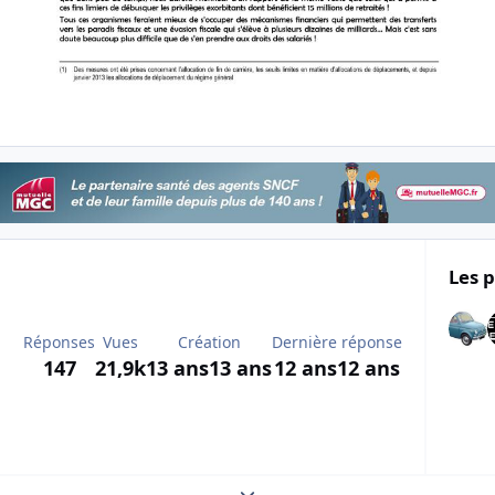
Les p
Réponses
Vues
Création
Dernière réponse
147
21,9k
13 ans
13 ans
12 ans
12 ans
Expand topic overview