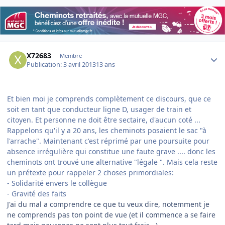
Author stats
X72683
Membre
Publication:
3 avril 2013
13 ans
Et bien moi je comprends complètement ce discours, que ce
soit en tant que conducteur ligne D, usager de train et
citoyen. Et personne ne doit être sectaire, d'aucun coté ...
Rappelons qu'il y a 20 ans, les cheminots posaient le sac "à
l'arrache". Maintenant c'est réprimé par une poursuite pour
absence irrégulière qui constitue une faute grave .... donc les
cheminots ont trouvé une alternative "légale ". Mais cela reste
un prétexte pour rappeler 2 choses primordiales:
- Solidarité envers le collègue
- Gravité des faits
J'ai du mal a comprendre ce que tu veux dire, notemment je
ne comprends pas ton point de vue (et il commence a se faire