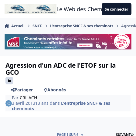
Aller au contenu
Le Web des Cheminots
Se connecter
Accueil
SNCF
L'entreprise SNCF & ses cheminots
Agressi
Agression d'un ADC de l'ETOF sur la
GCO
Partager
Abonnés
Par
CRL ACH
3 avril 2013
13 ans
dans
L'entreprise SNCF & ses
cheminots
D
PAGE 1 SUR 6
SUIVANT