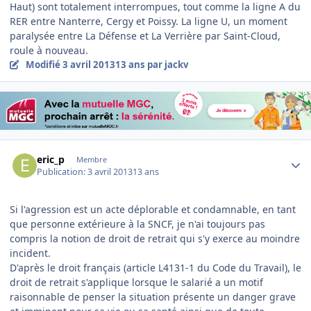
Haut) sont totalement interrompues, tout comme la ligne A du
RER entre Nanterre, Cergy et Poissy. La ligne U, un moment
paralysée entre La Défense et La Verrière par Saint-Cloud,
roule à nouveau.
Modifié
3 avril 2013
13 ans
par jackv
Author stats
eric_p
Membre
Publication:
3 avril 2013
13 ans
Si l'agression est un acte déplorable et condamnable, en tant
que personne extérieure à la SNCF, je n'ai toujours pas
compris la notion de droit de retrait qui s'y exerce au moindre
incident.
D'après le droit français (article L4131-1 du Code du Travail), le
droit de retrait s'applique lorsque le salarié a un motif
raisonnable de penser la situation présente un danger grave