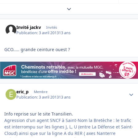
Expand topic overview
Invité jackv
Invités
Publication:
3 avril 2013
13 ans
GCO..... grande ceinture ouest ?
Author stats
eric_p
Membre
Publication:
3 avril 2013
13 ans
Info reprise sur le site Transilien.
Agression d'un agent SNCF à Saint-Nom la Bretèche : le trafic
est interrompu sur les lignes J, L, U (entre La Défense et Saint-
Cloud) ainsi que sur la ligne A du RER ( axes Nanterre