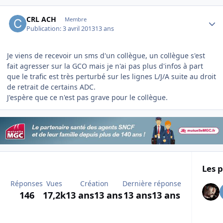
Author stats
CRL ACH
Membre
Publication:
3 avril 2013
13 ans
Je viens de recevoir un sms d'un collègue, un collègue s'est
fait agresser sur la GCO mais je n'ai pas plus d'infos à part
que le trafic est très perturbé sur les lignes L/J/A suite au droit
de retrait de certains ADC.
J'espère que ce n'est pas grave pour le collègue.
Les p
Réponses
Vues
Création
Dernière réponse
146
17,2k
13 ans
13 ans
13 ans
13 ans