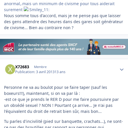
anormal,.mais un minimum de civisme pour tous aiderait
surement
Nous somme tous d'accord, mais je ne pense pas que laisser
des gens attendre des heures dans des gares soit générateur
de civisme... Bien au contraire non ?
Author stats
X72683
Membre
Publication:
3 avril 2013
13 ans
Personne ne va au boulot pour se faire taper (sauf les
boxeurs!!!), maintenant, si on va par là :
-est ce que je prends le RER D pour me faire poursuivre par
un obsédé sexuel ? NON ! Pourtant ça arrive... Je n'ai pas
l'équivalent du droit de retrait bien sûr, mais bon...
Tu parles d'incivilité (pied sur banquette, crachats...), ne sont-
ce pas des broutilles par rapport aux personnes qui