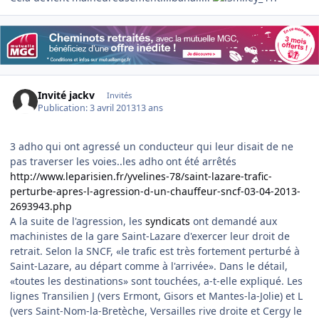
Invité jackv
Invités
Publication:
3 avril 2013
13 ans
3 adho qui ont agressé un conducteur qui leur disait de ne
pas traverser les voies..les adho ont été arrêtés
http://www.leparisien.fr/yvelines-78/saint-lazare-trafic-
perturbe-apres-l-agression-d-un-chauffeur-sncf-03-04-2013-
2693943.php
A la suite de l'agression, les
syndicats
ont demandé aux
machinistes de la gare Saint-Lazare d'exercer leur droit de
retrait. Selon la SNCF, «le trafic est très fortement perturbé à
Saint-Lazare, au départ comme à l'arrivée». Dans le détail,
«toutes les destinations» sont touchées, a-t-elle expliqué. Les
lignes Transilien J (vers Ermont, Gisors et Mantes-la-Jolie) et L
(vers Saint-Nom-la-Bretèche, Versailles rive droite et Cergy le