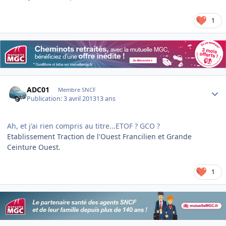
1
Author stats
ADC01
Membre SNCF
Publication:
3 avril 2013
13 ans
Ah, et j'ai rien compris au titre...ETOF ? GCO ?
Etablissement Traction de l'Ouest Francilien et Grande
Ceinture Ouest.
1