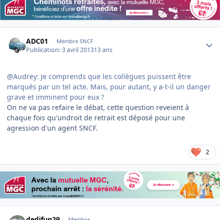
Author stats
ADC01
Membre SNCF
Publication:
3 avril 2013
13 ans
@Audrey: Je comprends que les collègues puissent être
marqués par un tel acte. Mais, pour autant, y a-t-il un danger
grave et imminent pour eux ?
On ne va pas refaire le débat, cette question reveient à
chaque fois qu'undroit de retrait est déposé pour une
agression d'un agent SNCF.
2
Author stats
dedifun29
Membre