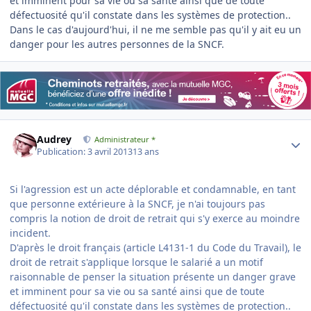
et imminent pour sa vie ou sa santé ainsi que de toute
défectuosité qu'il constate dans les systèmes de protection..
Dans le cas d'aujourd'hui, il ne me semble pas qu'il y ait eu un
danger pour les autres personnes de la SNCF.
Author stats
Audrey
Administrateur *
Publication:
3 avril 2013
13 ans
Si l'agression est un acte déplorable et condamnable, en tant
que personne extérieure à la SNCF, je n'ai toujours pas
compris la notion de droit de retrait qui s'y exerce au moindre
incident.
D'après le droit français (article L4131-1 du Code du Travail), le
droit de retrait s'applique lorsque le salarié a un motif
raisonnable de penser la situation présente un danger grave
et imminent pour sa vie ou sa santé ainsi que de toute
défectuosité qu'il constate dans les systèmes de protection..