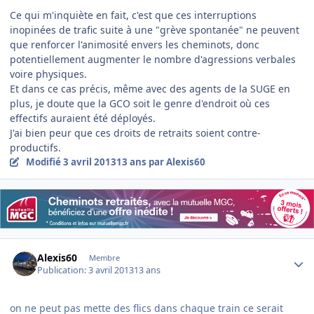
Ce qui m'inquiète en fait, c'est que ces interruptions
inopinées de trafic suite à une "grève spontanée" ne peuvent
que renforcer l'animosité envers les cheminots, donc
potentiellement augmenter le nombre d'agressions verbales
voire physiques.
Et dans ce cas précis, même avec des agents de la SUGE en
plus, je doute que la GCO soit le genre d'endroit où ces
effectifs auraient été déployés.
J'ai bien peur que ces droits de retraits soient contre-
productifs.
Modifié
3 avril 2013
13 ans
par Alexis60
Author stats
Alexis60
Membre
Publication:
3 avril 2013
13 ans
on ne peut pas mette des flics dans chaque train ce serait