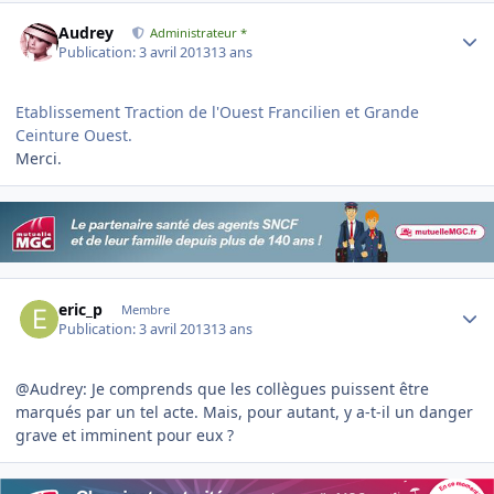
Author stats
Audrey
Administrateur *
Publication:
3 avril 2013
13 ans
Etablissement Traction de l'Ouest Francilien et Grande
Ceinture Ouest.
Merci.
Author stats
eric_p
Membre
Publication:
3 avril 2013
13 ans
@Audrey: Je comprends que les collègues puissent être
marqués par un tel acte. Mais, pour autant, y a-t-il un danger
grave et imminent pour eux ?