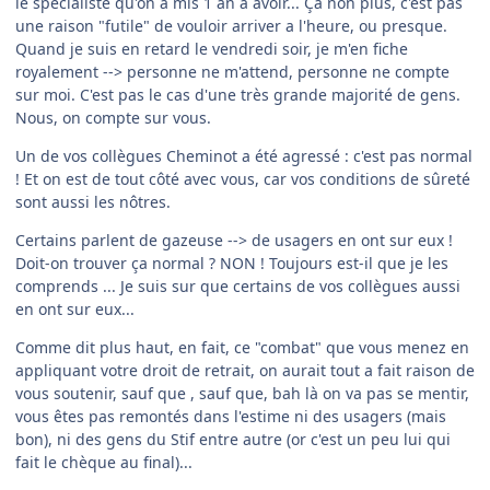
le spécialiste qu'on a mis 1 an a avoir... Ça non plus, c'est pas
une raison "futile" de vouloir arriver a l'heure, ou presque.
Quand je suis en retard le vendredi soir, je m'en fiche
royalement --> personne ne m'attend, personne ne compte
sur moi. C'est pas le cas d'une très grande majorité de gens.
Nous, on compte sur vous.
Un de vos collègues Cheminot a été agressé : c'est pas normal
! Et on est de tout côté avec vous, car vos conditions de sûreté
sont aussi les nôtres.
Certains parlent de gazeuse --> de usagers en ont sur eux !
Doit-on trouver ça normal ? NON ! Toujours est-il que je les
comprends ... Je suis sur que certains de vos collègues aussi
en ont sur eux...
Comme dit plus haut, en fait, ce "combat" que vous menez en
appliquant votre droit de retrait, on aurait tout a fait raison de
vous soutenir, sauf que , sauf que, bah là on va pas se mentir,
vous êtes pas remontés dans l'estime ni des usagers (mais
bon), ni des gens du Stif entre autre (or c'est un peu lui qui
fait le chèque au final)...