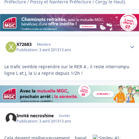
Préfecture / Poissy et Nanterre Préfecture / Cergy le Haut).
Author stats
X72683
Membre
Publication:
3 avril 2013
13 ans
Le trafic semble reprendre sur le RER A , il reste interrompu
ligne L et J, la U a repris depuis 1/2h !
Invité necroshine
Invités
Publication:
3 avril 2013
13 ans
Cela devient malheureusement....banal....