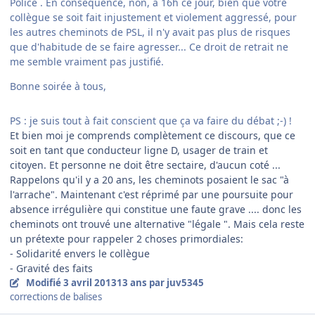
Police . En conséquence, non, à 16h ce jour, bien que votre
collègue se soit fait injustement et violement aggressé, pour
les autres cheminots de PSL, il n'y avait pas plus de risques
que d'habitude de se faire agresser... Ce droit de retrait ne
me semble vraiment pas justifié.
Bonne soirée à tous,
PS : je suis tout à fait conscient que ça va faire du débat ;-) !
Et bien moi je comprends complètement ce discours, que ce
soit en tant que conducteur ligne D, usager de train et
citoyen. Et personne ne doit être sectaire, d'aucun coté ...
Rappelons qu'il y a 20 ans, les cheminots posaient le sac "à
l'arrache". Maintenant c'est réprimé par une poursuite pour
absence irrégulière qui constitue une faute grave .... donc les
cheminots ont trouvé une alternative "légale ". Mais cela reste
un prétexte pour rappeler 2 choses primordiales:
- Solidarité envers le collègue
- Gravité des faits
Modifié
3 avril 2013
13 ans
par juv5345
corrections de balises