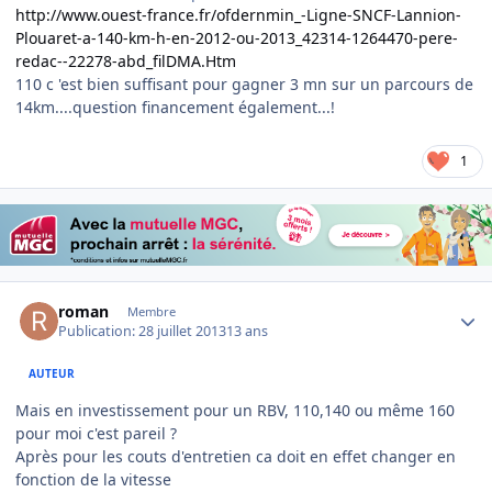
http://www.ouest-france.fr/ofdernmin_-Ligne-SNCF-Lannion-
Plouaret-a-140-km-h-en-2012-ou-2013_42314-1264470-pere-
redac--22278-abd_filDMA.Htm
110 c 'est bien suffisant pour gagner 3 mn sur un parcours de
14km....question financement également...!
1
Author stats
roman
Membre
Publication:
28 juillet 2013
13 ans
AUTEUR
Mais en investissement pour un RBV, 110,140 ou même 160
pour moi c'est pareil ?
Après pour les couts d'entretien ca doit en effet changer en
fonction de la vitesse