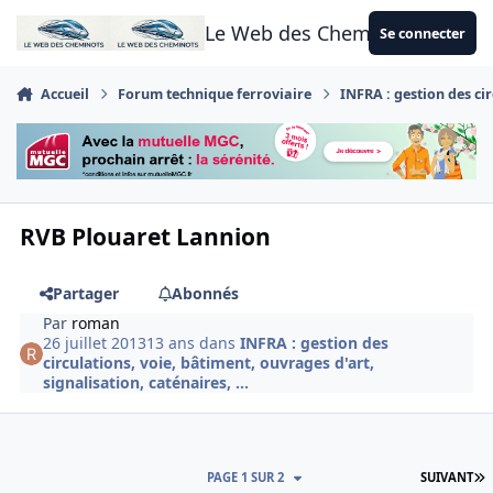
Aller au contenu
Le Web des Cheminots
Se connecter
Accueil
Forum technique ferroviaire
INFRA : gestion des cir
RVB Plouaret Lannion
Partager
Abonnés
Par
roman
26 juillet 2013
13 ans
dans
INFRA : gestion des
circulations, voie, bâtiment, ouvrages d'art,
signalisation, caténaires, ...
D
PAGE 1 SUR 2
SUIVANT