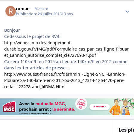
Author stats
roman
Membre
Publication:
26 juillet 2013
13 ans
Bonjour,
Ci-dessous le projet de RVB :
http://webissimo.developpement-
durable.gouv.fr/IMG/pdf/Formulaire_cas_par_cas_ligne_Plouar
et_Lannion_autorise_complet_cle727693-1.pdf
Ca sera 110km/h en 2015 au lieu de 140km/h en 2012 comme
dans les 1er articles de presse....
http://www.ouest-france.fr/ofdernmin_-Ligne-SNCF-Lannion-
Plouaret-a-140-km-h-en-2012-ou-2013_42314-1264470-pere-
redac--22278-abd_filDMA.Htm
Les pl