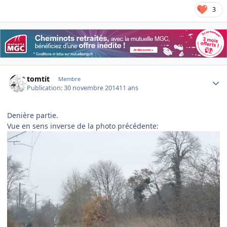
3
Author stats
tomtit
Membre
Publication:
30 novembre 2014
11 ans
Denière partie.
Vue en sens inverse de la photo précédente: