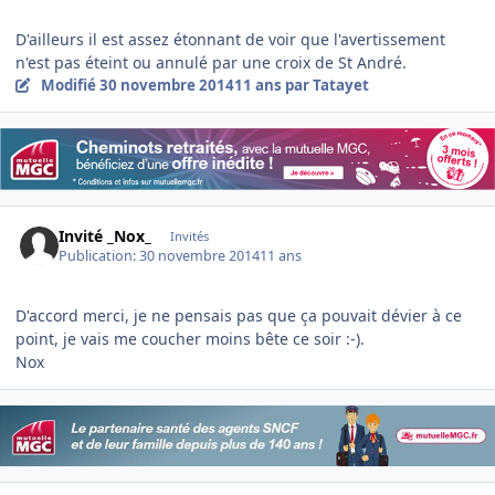
D'ailleurs il est assez étonnant de voir que l'avertissement
n'est pas éteint ou annulé par une croix de St André.
Modifié
30 novembre 2014
11 ans
par Tatayet
Invité _Nox_
Invités
Publication:
30 novembre 2014
11 ans
D'accord merci, je ne pensais pas que ça pouvait dévier à ce
point, je vais me coucher moins bête ce soir :-).
Nox
Author stats