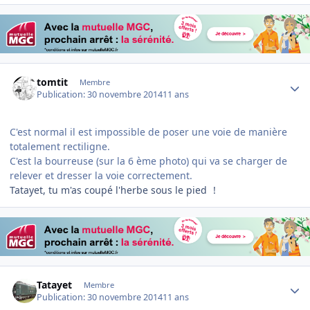
Author stats
tomtit
Membre
Publication:
30 novembre 2014
11 ans
C'est normal il est impossible de poser une voie de manière
totalement rectiligne.
C'est la bourreuse (sur la 6 ème photo) qui va se charger de
relever et dresser la voie correctement.
Tatayet, tu m'as coupé l'herbe sous le pied
!
Author stats
Tatayet
Membre
Publication:
30 novembre 2014
11 ans