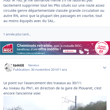
Pour le 160, je me demande même s'il ne faudrait pas
tacitement supprimer tout les PNs situés sur une route assez
circulée genre départementale classée grande circulation ou
autre RN, ainsi que la plupart des passages en courbe, tout
au moins équipés avec du SAL..
1 année plus tard...
Author stats
tomtit
Membre
Publication:
30 novembre 2014
11 ans
Le point sur l'avancement des travaux au 30/11:
Au niveau du PN1, en direction de la gare de Plouaret, c'est
encore l'ancienne voie: