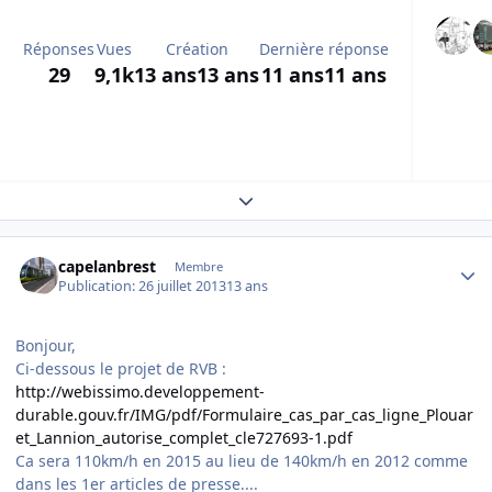
Réponses
Vues
Création
Dernière réponse
29
9,1k
13 ans
13 ans
11 ans
11 ans
Expand topic overview
Author stats
capelanbrest
Membre
Publication:
26 juillet 2013
13 ans
Bonjour,
Ci-dessous le projet de RVB :
http://webissimo.developpement-
durable.gouv.fr/IMG/pdf/Formulaire_cas_par_cas_ligne_Plouar
et_Lannion_autorise_complet_cle727693-1.pdf
Ca sera 110km/h en 2015 au lieu de 140km/h en 2012 comme
dans les 1er articles de presse....