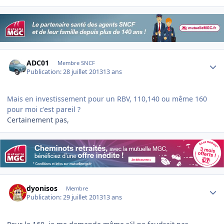
Author stats
ADC01
Membre SNCF
Publication:
28 juillet 2013
13 ans
Mais en investissement pour un RBV, 110,140 ou même 160
pour moi c'est pareil ?
Certainement pas,
Author stats
dyonisos
Membre
Publication:
29 juillet 2013
13 ans