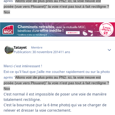
après "
Allons voir de plus près au PN2: ici, la voie neuve est
posée (vue vers Plouaret)" la voie n'est pas tout à fait rectiligne ?
Nox
Author stats
Tatayet
Membre
Publication:
30 novembre 2014
11 ans
Merci c'est intéressant !
Est-ce qu'il faut que j'aille me coucher rapidement ou sur la photo
après "
Allons voir de plus près au PN2: ici, la voie neuve est
posée (vue vers Plouaret)" la voie n'est pas tout à fait rectiligne ?
Nox
C'est normal il est impossible de poser une voie de manière
totalement rectiligne.
C'est la bourreuse (sur la 6 ème photo) qui va se charger de
relever et dresser la voie correctement.