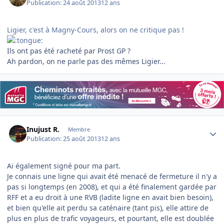
Publication:
24 août 2013
12 ans
Ligier, c'est à Magny-Cours, alors on ne critique pas !
Ils ont pas été racheté par Prost GP ?
Ah pardon, on ne parle pas des mêmes Ligier...
Author stats
Inujust R.
Membre
Publication:
25 août 2013
12 ans
Ai également signé pour ma part.
Je connais une ligne qui avait été menacé de fermeture il n'y a
pas si longtemps (en 2008), et qui a été finalement gardée par
RFF et a eu droit à une RVB (ladite ligne en avait bien besoin),
et bien qu'elle ait perdu sa caténaire (tant pis), elle attire de
plus en plus de trafic voyageurs, et pourtant, elle est doublée