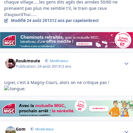
chaque village.....les gens dits agés des années 50/60 ne
prenaient pas plus me semble t'il, le train que ceux
d'aujourd'hui.....
Modifié
24 août 2013
12 ans
par capelanbrest
Author stats
Roukmoute
Modérateur
Publication:
24 août 2013
12 ans
Ligier, c'est à Magny-Cours, alors on ne critique pas !
Author stats
Gom
Modérateur