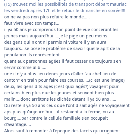
(15) trouvez moi les possibilités de transport départ mauriac
les vendredi aprés 17h et le retour le dimanche en soirée!!!!!
on ne va pas non plus refaire le monde.....
faut vivre avec son temps....
il ya 50 ans je comprends ton point de vue concerant les
jeunes mais aujourd'hui.....je le pige un peu moins.
des gens qui n'ont ni permis ni voiture il y en aura
toujours...se pose le probléme de savoir quelle aprt de la
population ils représentent....
quant aux personnes agées il faut cesser de toujours s'en
servir comme alibi....
une il n'y a plus lieu denos jours d'aller "au chef lieu de
canton" en train pour faire ses courses.....(c 'est une image)
deux, les gens dits agés (c'est quoi agés?) voyagent pour
certains bien plus que les jeunes et souvent bien plus
malin....donc arrêtons les clichés datant il ya 50 ans .....
Du reste il ya 50 ans ceux que l'ont disait agés ne voyageaient
aps plus qu'aujourd'hui....il restaient à la ferme, ou au
bourg....par contre la cellule familiale s'en occupait
d'avantage....
Alors sauf à remonter à l'époque des tacots qui irrigaient