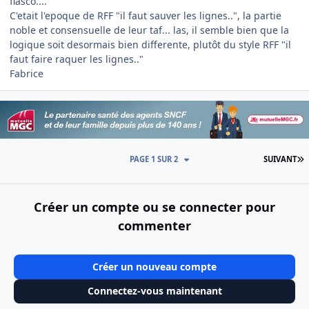
fiasco....
C'etait l'epoque de RFF "il faut sauver les lignes..", la partie
noble et consensuelle de leur taf... las, il semble bien que la
logique soit desormais bien differente, plutôt du style RFF "il
faut faire raquer les lignes.."
Fabrice
D
PAGE 1 SUR 2
SUIVANT
Créer un compte ou se connecter pour
commenter
Créer un nouveau compte
Connectez-vous maintenant