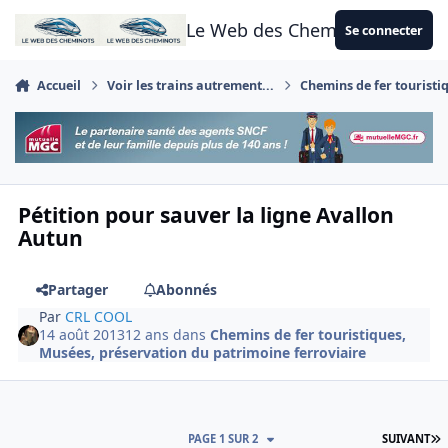
Aller au contenu
Le Web des Cheminots
Se connecter
Accueil
Voir les trains autrement...
Chemins de fer touristi
Pétition pour sauver la ligne Avallon
Autun
Partager
Abonnés
Par
CRL COOL
14 août 2013
12 ans
dans
Chemins de fer touristiques,
Musées, préservation du patrimoine ferroviaire
D
PAGE 1 SUR 2
SUIVANT