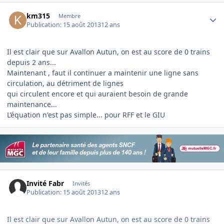
Author stats
km315
Membre
Publication:
15 août 2013
12 ans
Il est clair que sur Avallon Autun, on est au score de 0 trains
depuis 2 ans...
Maintenant , faut il continuer a maintenir une ligne sans
circulation, au détriment de lignes
qui circulent encore et qui auraient besoin de grande
maintenance...
L’équation n'est pas simple... pour RFF et le GIU
Invité Fabr
Invités
Publication:
15 août 2013
12 ans
Il est clair que sur Avallon Autun, on est au score de 0 trains