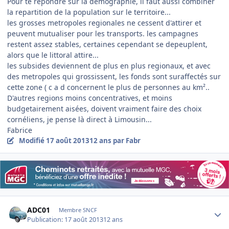
Pour te repondre sur la demographie, il faut aussi combiner
la repartition de la population sur le territoire...
les grosses metropoles regionales ne cessent d'attirer et
peuvent mutualiser pour les transports. les campagnes
restent assez stables, certaines cependant se depeuplent,
alors que le littoral attire...
les subsides deviennent de plus en plus regionaux, et avec
des metropoles qui grossissent, les fonds sont suraffectés sur
cette zone ( c a d concernent le plus de personnes au km²..
D'autres regions moins concentratives, et moins
budgetairement aisées, doivent vraiment faire des choix
cornéliens, je pense là direct à Limousin...
Fabrice
Modifié
17 août 2013
12 ans
par Fabr
Author stats
ADC01
Membre SNCF
Publication:
17 août 2013
12 ans