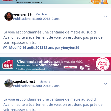
Author stats
yienyien89
Membre
Publication:
16 août 2013
12 ans
La voie est condamnée une centaine de metre au sud d
Avallon suite a écartement de voie, on est donc pas près de
voir repasser un train!
Modifié
16 août 2013
12 ans
par yienyien89
Author stats
capelanbrest
Membre
Publication:
16 août 2013
12 ans
La voie est condamnée une centaine de metre au sud d
Avallon suite a écartement de voie, on est donc pas près de
voir repasser un train!