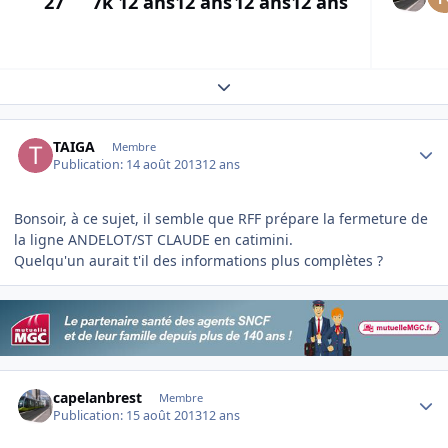
27
7k
12 ans
12 ans
12 ans
12 ans
Expand topic overview
Author stats
TAIGA
Membre
Publication:
14 août 2013
12 ans
Bonsoir, à ce sujet, il semble que RFF prépare la fermeture de
la ligne ANDELOT/ST CLAUDE en catimini.
Quelqu'un aurait t'il des informations plus complètes ?
Author stats
capelanbrest
Membre
Publication:
15 août 2013
12 ans