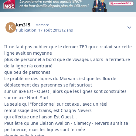
Author stats
km315
Membre
Publication:
17 août 2013
12 ans
IL ne faut pas oublier que le dernier TER qui circulait sur cette
ligne avait en moyenne
plus de personnel a bord que de voyageur, alors la fermeture
de la ligne n'a contrarié
que peu de personnes.
Le problème des lignes du Morvan c'est que les flux de
déplacement des personnes se fait surtout
sur un axe Est - Ouest , alors que les lignes sont construites
sur un axe Nord -Sud...
La seule qui "fonctionne" sur cet axe , avec un réel
remplissage des trains, est Chagny Nevers
qui effectue une liaison Est Ouest...
Peut être qu'une Liaison Avallon - Clamecy - Nevers aurait sa
pertinence, mais les lignes sont fermée
depuis belle lurette...