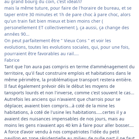
au grand bourg du coin, c'est idéal///
mais la même tuture, pour faire de l'horaire de bureau, et se
taper entre 30 minutes et 1h de pare choc à pare choc, alors
qu'un train fait bien mieux et bien moins cher (
personellement ET collectivement ), ça aussi, ça change des
années 90...
On peut parfaitement être " Vieux Cons " et voir les
evolutions, toutes les evolutions sociales, qui, pour une fois,
pourraient être favorables au rail....
Fabrice
Tant que l'on aura pas compris en terme d'amménagement du
territoire, qu'il faut construire emplois et habitations dans le
même périmétre, la problématique transport restera entière.
Il faut également prévoir dés le début les moyens de
tansports lourds et non l'inverse, comme c'est souvent le cas...
Autrefois les anciens qui n'avaient que charrois pour se
déplacer, avaient bien compris...à coté de la mine les
habitations, à coté de l'usine les habitations.....certes il y a
avaient des nuisances impensables de nos jours, mais au
moins les gens n'avaient aps 40 km à faire pour aller bosser....
A force d'avoir vendu à nos compatriotes l'idée du petit
pavillon en zone résidentielle au milieu de nulle part il ne faut