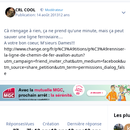
Author stats
CRL COOL
Modérateur
Publication:
14 août 2013
12 ans
Cà n'engage à rien, ça ne prend qu'une minute, mais ça peut
sauver une ligne ferroviaire....
A votre bon coeur, M'sieurs Dames!!!
http://www.change.org/fr/p%C3%A9titions/p%C3%A9renniser-
la-ligne-de-chemin-de-fer-avallon-autun?
utm_campaign=friend_inviter_chat&utm_medium=facebook&u
tm_source=share_petition&utm_term=permissions_dialog_fals
e
Les plu
Réponses
Vues
Création
Dernière réponse