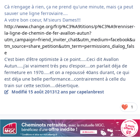
Cà n'engage à rien, ça ne prend qu'une minute, mais ça peut
sauver une ligne ferroviaire....
A votre bon coeur, M'sieurs Dames!!!
http://www.change.org/fr/p%C3%A9titions/p%C3%A9renniser-
la-ligne-de-chemin-de-fer-avallon-autun?
utm_campaign=friend_inviter_chat&utm_medium=facebook&u
tm_source=share_petition&utm_term=permissions_dialog_fals
e
C'est bien d'être optimiste à ce point.....Ceci dit Avallon
Autun.....j'ai vraiment trés peu d'espoir....on parlait déja de
fermeture en 1970.....et on a repoussé 40ans durant, ce qui
est déja une belle performance...contrairement à celle du
train sur cette section....désertique.
Modifié
15 août 2013
12 ans
par capelanbrest
1