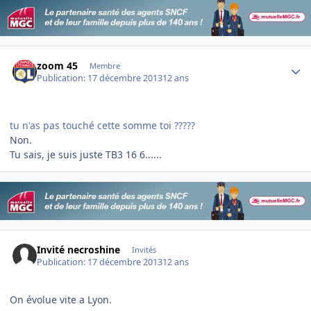
Author stats
zoom 45
Membre
Publication:
17 décembre 2013
12 ans
tu n'as pas touché cette somme toi ?????
Non.
Tu sais, je suis juste TB3 16 6......
Invité necroshine
Invités
Publication:
17 décembre 2013
12 ans
On évolue vite a Lyon.