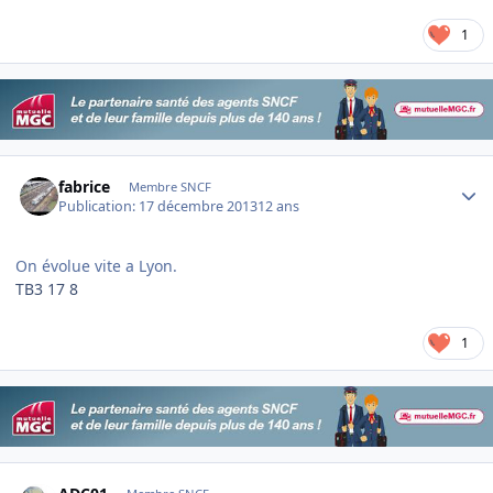
1
Author stats
fabrice
Membre SNCF
Publication:
17 décembre 2013
12 ans
On évolue vite a Lyon.
TB3 17 8
1
Author stats