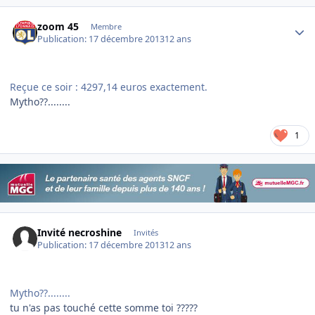
Author stats
zoom 45
Membre
Publication:
17 décembre 2013
12 ans
Reçue ce soir : 4297,14 euros exactement.
Mytho??........
1
Invité necroshine
Invités
Publication:
17 décembre 2013
12 ans
Mytho??........
tu n'as pas touché cette somme toi ?????