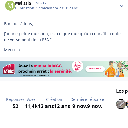
Malissia
Membre
Publication:
17 décembre 2013
12 ans
Bonjour à tous,
J'ai une petite question, est ce que quelqu'un connaît la date
de versement de la PFA ?
Merci :-)
Les p
Réponses
Vues
Création
Dernière réponse
52
11,4k
12 ans
12 ans
9 nov.
9 nov.