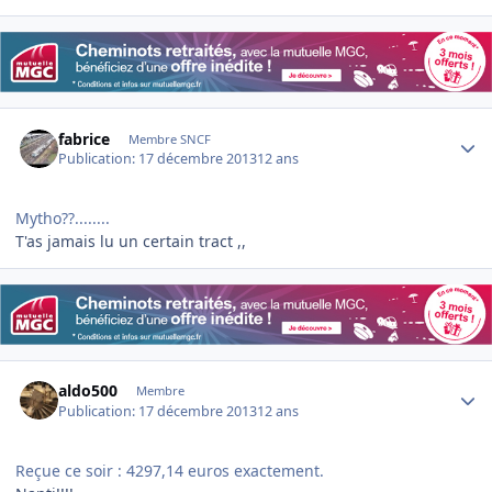
Author stats
fabrice
Membre SNCF
Publication:
17 décembre 2013
12 ans
Mytho??........
T'as jamais lu un certain tract ,,
Author stats
aldo500
Membre
Publication:
17 décembre 2013
12 ans
Reçue ce soir : 4297,14 euros exactement.