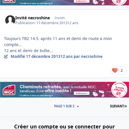
Invité necroshine
Invités
Publication:
17 décembre 2013
12 ans
Toujours TB2 14.5. après 11 ans et demi de route a mon
compte...
12 ans et demi de boîte...
Modifié
17 décembre 2013
12 ans
par necroshine
2
D
PAGE 1 SUR 3
SUIVANT
Créer un compte ou se connecter pour