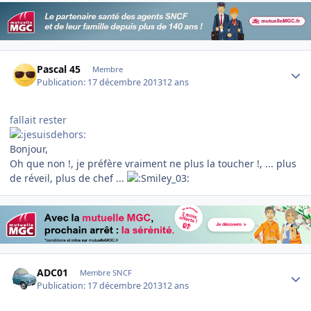
Author stats
Pascal 45
Membre
Publication:
17 décembre 2013
12 ans
fallait rester
Bonjour,
Oh que non !, je préfère vraiment ne plus la toucher !, ... plus
de réveil, plus de chef ...
Author stats
ADC01
Membre SNCF
Publication:
17 décembre 2013
12 ans