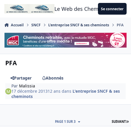
Aller au contenu
Le Web des Cheminots
Se connecter
Accueil
SNCF
L'entreprise SNCF & ses cheminots
PFA
PFA
Partager
Abonnés
Par
Malissia
17 décembre 2013
12 ans
dans
L'entreprise SNCF & ses
cheminots
D
PAGE 1 SUR 3
SUIVANT
Author stats