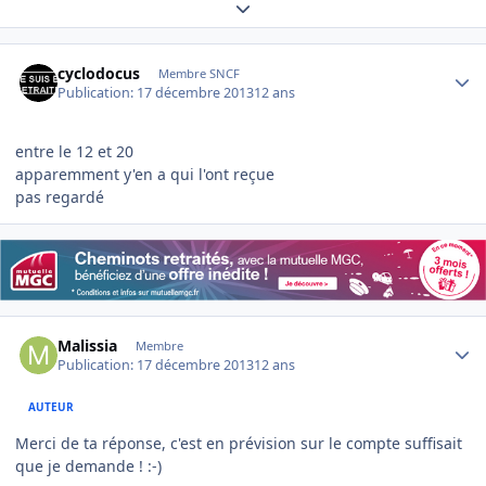
Expand topic overview
Author stats
cyclodocus
Membre SNCF
Publication:
17 décembre 2013
12 ans
entre le 12 et 20
apparemment y'en a qui l'ont reçue
pas regardé
Author stats
Malissia
Membre
Publication:
17 décembre 2013
12 ans
AUTEUR
Merci de ta réponse, c'est en prévision sur le compte suffisait
que je demande ! :-)