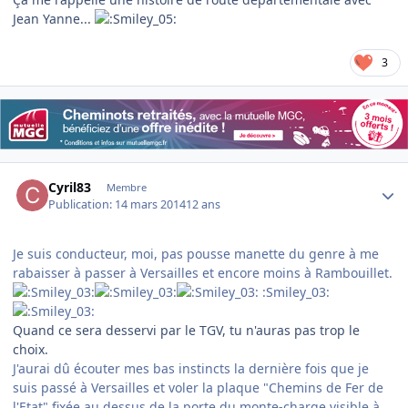
Jean Yanne...
3
Author stats
Cyril83
Membre
Publication:
14 mars 2014
12 ans
Je suis conducteur, moi, pas pousse manette du genre à me
rabaisser à passer à Versailles et encore moins à Rambouillet.
:Smiley_03:
Quand ce sera desservi par le TGV, tu n'auras pas trop le
choix.
J'aurai dû écouter mes bas instincts la dernière fois que je
suis passé à Versailles et voler la plaque "Chemins de Fer de
l'Etat" fixée au dessus de la porte du monte-charge visible à