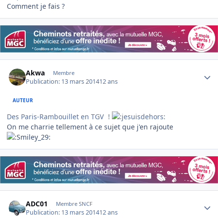
Comment je fais ?
Author stats
Akwa
Membre
Publication:
13 mars 2014
12 ans
AUTEUR
Des Paris-Rambouillet en TGV
!
On me charrie tellement à ce sujet que j'en rajoute
Author stats
ADC01
Membre SNCF
Publication:
13 mars 2014
12 ans