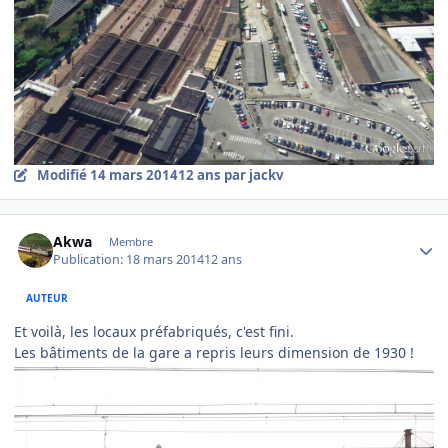
Modifié
14 mars 2014
12 ans
par jackv
Author stats
Akwa
Membre
Publication:
18 mars 2014
12 ans
AUTEUR
Et voilà, les locaux préfabriqués, c'est fini.
Les bâtiments de la gare a repris leurs dimension de 1930 !