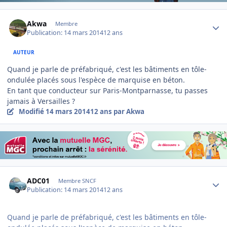
Author stats
Akwa
Membre
Publication:
14 mars 2014
12 ans
AUTEUR
Quand je parle de préfabriqué, c'est les bâtiments en tôle-
ondulée placés sous l'espèce de marquise en béton.
En tant que conducteur sur Paris-Montparnasse, tu passes
jamais à Versailles ?
Modifié
14 mars 2014
12 ans
par Akwa
Author stats
ADC01
Membre SNCF
Publication:
14 mars 2014
12 ans
Quand je parle de préfabriqué, c'est les bâtiments en tôle-