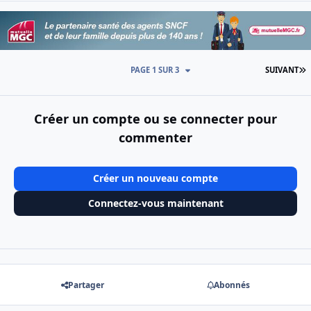
D
PAGE 1 SUR 3
SUIVANT
Créer un compte ou se connecter pour
commenter
Créer un nouveau compte
Connectez-vous maintenant
Partager
Abonnés