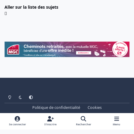
Aller sur la liste des sujets
Light Mode
Dark Mode
System Preference
Politique de confidentialité
Cookies
www.cheminots.net - Forum Libre depuis 2003
Powered by
Invision Community
Se connecter
S’inscrire
Rechercher
Menu