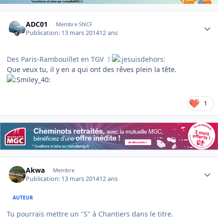
Author stats
ADC01
Membre SNCF
Publication:
13 mars 2014
12 ans
Des Paris-Rambouillet en TGV
!
Que veux tu, il y en a qui ont des rêves plein la tête.
1
Author stats
Akwa
Membre
Publication:
13 mars 2014
12 ans
AUTEUR
Tu pourrais mettre un "S" à Chantiers dans le titre.