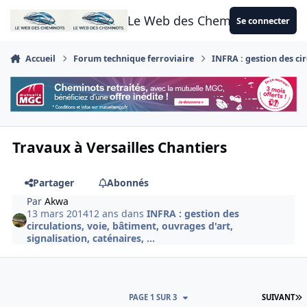
Aller au contenu
Le Web des Cheminots
Se connecter
Accueil
Forum technique ferroviaire
INFRA : gestion des cir
Travaux à Versailles Chantiers
Partager
Abonnés
Par
Akwa
13 mars 2014
12 ans
dans
INFRA : gestion des
circulations, voie, bâtiment, ouvrages d'art,
signalisation, caténaires, ...
D
PAGE 1 SUR 3
SUIVANT