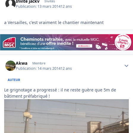
Invité jackv
Invités
Publication:
13 mars 2014
12 ans
a Versailles, c'est vraiment le chantier maintenant
Author stats
Akwa
Membre
Publication:
14 mars 2014
12 ans
AUTEUR
Le grignotage a progressé : il ne reste guère que 5m de
bâtiment préfabriqué !