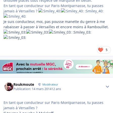
ondulée placés sous l'espèce de marquise en béton.
En tant que conducteur sur Paris-Montparnasse, tu passes
jamais à Versailles ?
:Smiley_40:
Je suis conducteur, moi, pas pousse manette du genre à me
rabaisser à passer à Versailles et encore moins à Rambouillet.
:Smiley_03:
5
Author stats
Roukmoute
Modérateur
Publication:
14 mars 2014
12 ans
En tant que conducteur sur Paris-Montparnasse, tu passes
jamais à Versailles ?