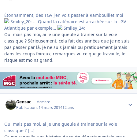
Étonnamment, des TGV j'en vois passer à Rambouillet moi
... Quand la caténaire est arrachée sur la LGV
Atlantique par exemple...
Oui mais pas moi, ai je une gueule à trainer sur la voie
classique ? Sérieusement, cela fait des années que je ne suis
pas passer par là, je ne suis jamais ou pratiquement jamais
dans les coups foireux, remarques vu ce que je travaille, le
risque est moins grand.
Author stats
Gensac
Membre
Publication:
14 mars 2014
12 ans
Oui mais pas moi, ai je une gueule à trainer sur la voie
classique ? [...]
Ça me rappelle une histoire de route départementale avec