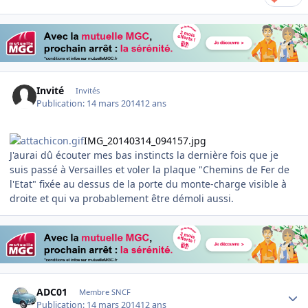
Invité
Invités
Publication:
14 mars 2014
12 ans
IMG_20140314_094157.jpg
J'aurai dû écouter mes bas instincts la dernière fois que je
suis passé à Versailles et voler la plaque "Chemins de Fer de
l'Etat" fixée au dessus de la porte du monte-charge visible à
droite et qui va probablement être démoli aussi.
Author stats
ADC01
Membre SNCF
Publication:
14 mars 2014
12 ans