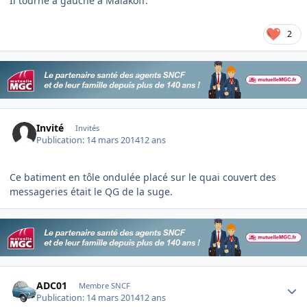
Il tourne à gauche à Malakoff.
2
Invité
Invités
Publication:
14 mars 2014
12 ans
Ce batiment en tôle ondulée placé sur le quai couvert des
messageries était le QG de la suge.
Author stats
ADC01
Membre SNCF
Publication:
14 mars 2014
12 ans