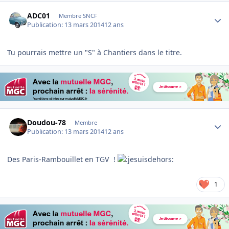
Author stats
ADC01
Membre SNCF
Publication:
13 mars 2014
12 ans
Tu pourrais mettre un "S" à Chantiers dans le titre.
Author stats
Doudou-78
Membre
Publication:
13 mars 2014
12 ans
Des Paris-Rambouillet en TGV
!
1