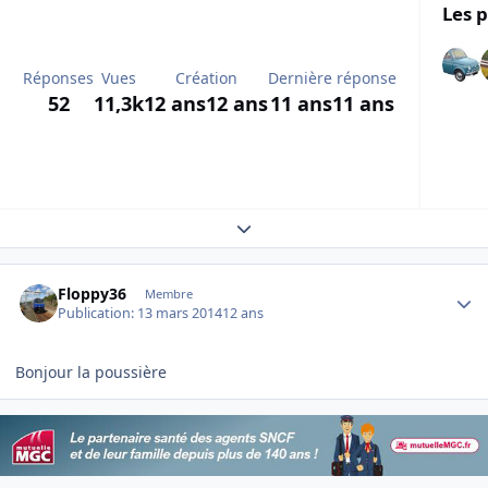
Les p
Réponses
Vues
Création
Dernière réponse
52
11,3k
12 ans
12 ans
11 ans
11 ans
Expand topic overview
Author stats
Floppy36
Membre
Publication:
13 mars 2014
12 ans
Bonjour la poussière