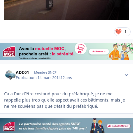
1
Author stats
ADC01
Membre SNCF
Publication:
14 mars 2014
12 ans
Ca a l'air d'être costaud pour du préfabriqué, je ne me
rappelle plus trop qu'elle aspect avait ces bâtiments, mais je
ne me souviens pas que c'était du préfabriqué.