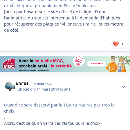
droite et qui va probablement être démoli aussi.
J'ai vu par hasard sur le site officiel de la ligne D que
l'animatrice du site est intervenue à la demande d'habitués
pour récupérer des plaques "Villeneuve Prairie" et les mettre
de côté.
1
Author stats
ADC01
Membre SNCF
Publication:
14 mars 2014
12 ans
Quand ce sera desservi par le TGV, tu n'auras pas trop le
choix.
.
Alors, c'est ce qu'on verra car j'ai toujours le choix.