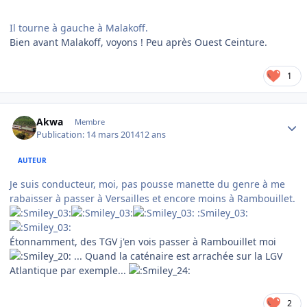
Il tourne à gauche à Malakoff.
Bien avant Malakoff, voyons ! Peu après Ouest Ceinture.
1
Author stats
Akwa
Membre
Publication:
14 mars 2014
12 ans
AUTEUR
Je suis conducteur, moi, pas pousse manette du genre à me
rabaisser à passer à Versailles et encore moins à Rambouillet.
:Smiley_03:
Étonnamment, des TGV j'en vois passer à Rambouillet moi
... Quand la caténaire est arrachée sur la LGV
Atlantique par exemple...
2