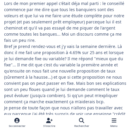
Lors de mon premier appel c'était déja mal parti : le conseillé
commence par me dire que tous les banquiers sont des
voleurs et que lui va me faire une étude complète pour notre
projet (et pas seulement prêt employeur) parceque lui il est
cheminot et qu'il va pas essayé de me piquer de l'argent
comme toutes les banques... Moi un discours comme ça me
fais un peu rire.
Bref je prend rendez-vous et j'y vais la semaine dernière. Là
donc il me fait une proposition à 4.65% sur 25 ans et lorsque
je lui demande fixe ou variable? Il me répond "mieux que du
fixe"... Il me dit que c'est du variable la première année et
qu'ensuite on nous fait une nouvelle proposition de taux
(sûrement à la hausse...) et que si cette proposition ne nous
convient pas on peut passer en fixe. Mais bon ses explications
sont un peu floues quand je lui demande comment le taux
peut évoluer (jusqu'a combien). Si qq'un peut m'expliquer
comment ça marche exactement ça m'aiderais bcp.
Je pense de toute façon que nous n'allons pas travailler avec
eux parceque j'ai été très surpris de voir une enseigne "crédit
immobilier de france" quand je suis arrivé devant la porte de
l'agence.
Se connecter
S’inscrire
Rechercher
Menu