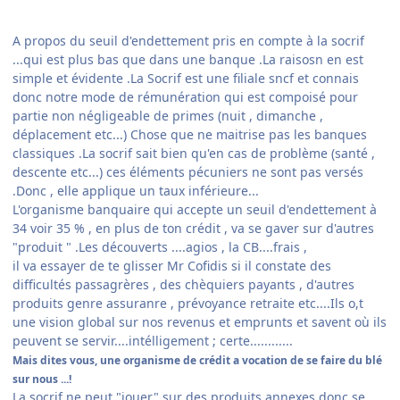
A propos du seuil d'endettement pris en compte à la socrif
...qui est plus bas que dans une banque .La raisosn en est
simple et évidente .La Socrif est une filiale sncf et connais
donc notre mode de rémunération qui est compoisé pour
partie non négligeable de primes (nuit , dimanche ,
déplacement etc...) Chose que ne maitrise pas les banques
classiques .La socrif sait bien qu'en cas de problème (santé ,
descente etc...) ces éléments pécuniers ne sont pas versés
.Donc , elle applique un taux inférieure...
L'organisme banquaire qui accepte un seuil d'endettement à
34 voir 35 % , en plus de ton crédit , va se gaver sur d'autres
"produit " .Les découverts ....agios , la CB....frais ,
il va essayer de te glisser Mr Cofidis si il constate des
difficultés passagrères , des chèquiers payants , d'autres
produits genre assuranre , prévoyance retraite etc....Ils o,t
une vision global sur nos revenus et emprunts et savent où ils
peuvent se servir....intélligement ; certe............
Mais dites vous, une organisme de crédit a vocation de se faire du blé
sur nous ...!
La socrif ne peut "jouer" sur des produits annexes donc se