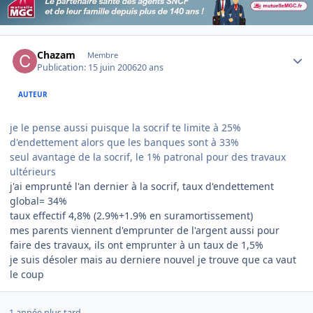
Author stats
Chazam
Membre
Publication:
15 juin 2006
20 ans
AUTEUR
je le pense aussi puisque la socrif te limite à 25%
d'endettement alors que les banques sont à 33%
seul avantage de la socrif, le 1% patronal pour des travaux
ultérieurs
j'ai emprunté l'an dernier à la socrif, taux d'endettement
global= 34%
taux effectif 4,8% (2.9%+1.9% en suramortissement)
mes parents viennent d'emprunter de l'argent aussi pour
faire des travaux, ils ont emprunter à un taux de 1,5%
je suis désoler mais au derniere nouvel je trouve que ca vaut
le coup
1 année plus tard...