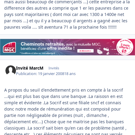
mais aussi beaucoup de commerçants ...) cette entreprise a la
difference des autres a comprie que 1 er les pauvres dans ce
pays sont majoritaires ( dont moi car avec 1300 a 1400e net
par mois ...) et qu il y a beaucoup d argents a gagné avec les
pauvres voila .... slt aventura 71 a la prochaine fois !!!!!!!
Invité MarcM
Invités
Publication:
19 janvier 2008
18 ans
A propos du seuil d'endettement pris en compte à la socrif
...qui est plus bas que dans une banque .La raisosn en est
simple et évidente .La Socrif est une filiale sncf et connais
donc notre mode de rémunération qui est compoisé pour
partie non négligeable de primes (nuit , dimanche ,
déplacement etc...) Chose que ne maitrise pas les banques
classiques .La socrif sait bien qu'en cas de problème (santé ,
descente etc...) ces éléments pécuniers ne sont pas versés