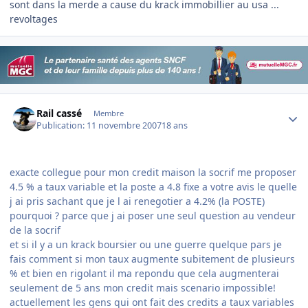
sont dans la merde a cause du krack immobillier au usa ...
revoltages
Author stats
Rail cassé
Membre
Publication:
11 novembre 2007
18 ans
exacte collegue pour mon credit maison la socrif me proposer
4.5 % a taux variable et la poste a 4.8 fixe a votre avis le quelle
j ai pris sachant que je l ai renegotier a 4.2% (la POSTE)
pourquoi ? parce que j ai poser une seul question au vendeur
de la socrif
et si il y a un krack boursier ou une guerre quelque pars je
fais comment si mon taux augmente subitement de plusieurs
% et bien en rigolant il ma repondu que cela augmenterai
seulement de 5 ans mon credit mais scenario impossible!
actuellement les gens qui ont fait des credits a taux variables