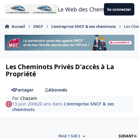
Aller au contenu
Le Web des Cheminots
Se connecter
Accueil
SNCF
L'entreprise SNCF & ses cheminots
Les Che
Les Cheminots Privés D'accès à La
Propriété
Partager
Abonnés
Par
Chazam
13 juin 2006
20 ans
dans
L'entreprise SNCF & ses
cheminots
D
PAGE 1 SUR 2
SUIVANT