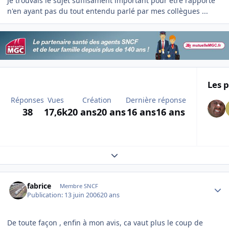
Je trouvais le sujet suffisament important pour être rapporté
n'en ayant pas du tout entendu parlé par mes collègues ...
Les p
Réponses
Vues
Création
Dernière réponse
38
17,6k
20 ans
20 ans
16 ans
16 ans
Expand topic overview
Author stats
fabrice
Membre SNCF
Publication:
13 juin 2006
20 ans
De toute façon , enfin à mon avis, ca vaut plus le coup de