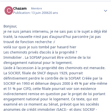
Author stats
Chazam
Membre
Publication:
13 juin 2006
20 ans
Bonjour,
je ne suis jamais intervenu, je ne sais pas si le sujet a déjà été
traité, la nouvelle n'est pas d'aujourd'hui parcontre j'ai pas
trouvé de fonction recherche :/
voilà sur quoi je suis tombé par hasard hier
Les cheminots privés d’accès à la propriété ?
Immobilier . La SOFIAP pourrait être victime de la loi
d’engagement national pour le logement.
L’aide à l’accession à la propriété des cheminots est menacée.
La SOCRIF, filiale de SNCF depuis 1929, pourrait
définitivement perdre le contrôle de la SOFIAP. Créée par la
SOCRIF en 1993 et détenue depuis 2000 à 49 % par elle-même
et 51 % par CIFD, cette filiale pourrait voir son existence
indirectement remise en question par le projet de loi portant
engagement national pour le logement. Ce texte, qui est
examiné en ce moment au Sénat, prévoit que les sociétés
anonymes de crédit immobilier (SACI) - et donc SOCRIF -