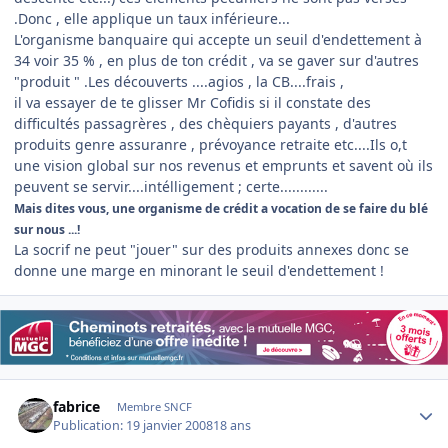
.Donc , elle applique un taux inférieure...
L'organisme banquaire qui accepte un seuil d'endettement à
34 voir 35 % , en plus de ton crédit , va se gaver sur d'autres
"produit " .Les découverts ....agios , la CB....frais ,
il va essayer de te glisser Mr Cofidis si il constate des
difficultés passagrères , des chèquiers payants , d'autres
produits genre assuranre , prévoyance retraite etc....Ils o,t
une vision global sur nos revenus et emprunts et savent où ils
peuvent se servir....intélligement ; certe............
Mais dites vous, une organisme de crédit a vocation de se faire du blé
sur nous ...!
La socrif ne peut "jouer" sur des produits annexes donc se
donne une marge en minorant le seuil d'endettement !
Author stats
fabrice
Membre SNCF
Publication:
19 janvier 2008
18 ans