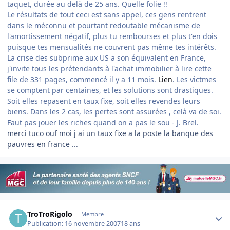
taquet, durée au delà de 25 ans. Quelle folie !!
Le résultats de tout ceci est sans appel, ces gens rentrent
dans le méconnu et pourtant redoutable mécanisme de
l'amortissement négatif, plus tu rembourses et plus t'en dois
puisque tes mensualités ne couvrent pas même tes intérêts.
La crise des subprime aux US a son équivalent en France,
j'invite tous les prétendants à l'achat immobilier à lire cette
file de 331 pages, commencé il y a 11 mois.
Lien
. Les victmes
se comptent par centaines, et les solutions sont drastiques.
Soit elles repasent en taux fixe, soit elles revendes leurs
biens. Dans les 2 cas, les pertes sont assurées , celà va de soi.
Faut pas jouer les riches quand on a pas le sou - J. Brel.
merci tuco ouf moi j ai un taux fixe a la poste la banque des
pauvres en france ...
Author stats
TroTroRigolo
Membre
Publication:
16 novembre 2007
18 ans