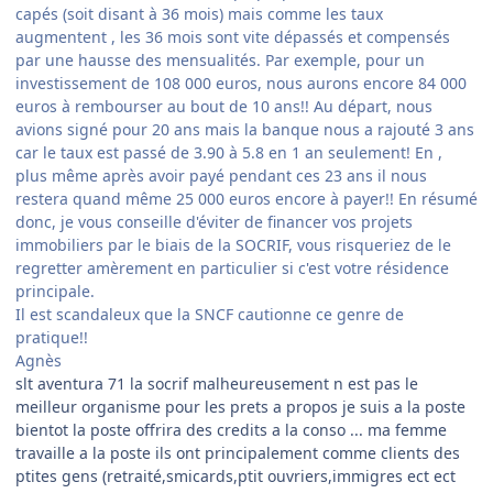
capés (soit disant à 36 mois) mais comme les taux
augmentent , les 36 mois sont vite dépassés et compensés
par une hausse des mensualités. Par exemple, pour un
investissement de 108 000 euros, nous aurons encore 84 000
euros à rembourser au bout de 10 ans!! Au départ, nous
avions signé pour 20 ans mais la banque nous a rajouté 3 ans
car le taux est passé de 3.90 à 5.8 en 1 an seulement! En ,
plus même après avoir payé pendant ces 23 ans il nous
restera quand même 25 000 euros encore à payer!! En résumé
donc, je vous conseille d'éviter de financer vos projets
immobiliers par le biais de la SOCRIF, vous risqueriez de le
regretter amèrement en particulier si c'est votre résidence
principale.
Il est scandaleux que la SNCF cautionne ce genre de
pratique!!
Agnès
slt aventura 71 la socrif malheureusement n est pas le
meilleur organisme pour les prets a propos je suis a la poste
bientot la poste offrira des credits a la conso ... ma femme
travaille a la poste ils ont principalement comme clients des
ptites gens (retraité,smicards,ptit ouvriers,immigres ect ect