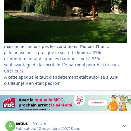
mais je ne connais pas les conditions d'aujourd'hui....
je le pense aussi puisque la socrif te limite à 25%
d'endettement alors que les banques sont à 33%
seul avantage de la socrif, le 1% patronal pour des travaux
ultérieurs
A cette epoque le taux d'endettement etait autorisé a 33%
d'ailleur je n'en etait pas loin.
Author stats
aetius
Membre
Publication:
12 novembre 2007
18 ans