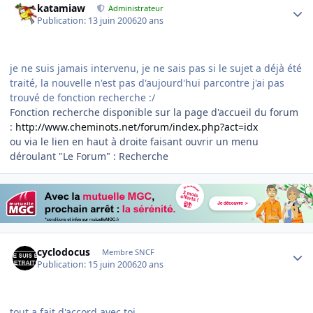
katamiaw
Administrateur
Publication:
13 juin 2006
20 ans
je ne suis jamais intervenu, je ne sais pas si le sujet a déjà été
traité, la nouvelle n'est pas d'aujourd'hui parcontre j'ai pas
trouvé de fonction recherche :/
Fonction recherche disponible sur la page d'accueil du forum
:
http://www.cheminots.net/forum/index.php?act=idx
ou via le lien en haut à droite faisant ouvrir un menu
déroulant "Le Forum" : Recherche
Author stats
cyclodocus
Membre SNCF
Publication:
15 juin 2006
20 ans
tout a fait d'accord avec toi