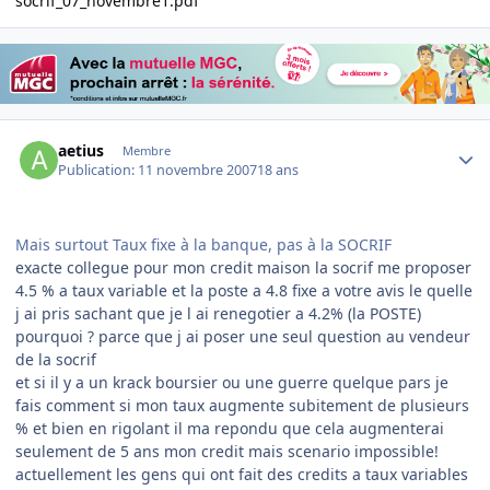
socrif_07_novembre1.pdf
Author stats
aetius
Membre
Publication:
11 novembre 2007
18 ans
Mais surtout Taux fixe à la banque, pas à la SOCRIF
exacte collegue pour mon credit maison la socrif me proposer
4.5 % a taux variable et la poste a 4.8 fixe a votre avis le quelle
j ai pris sachant que je l ai renegotier a 4.2% (la POSTE)
pourquoi ? parce que j ai poser une seul question au vendeur
de la socrif
et si il y a un krack boursier ou une guerre quelque pars je
fais comment si mon taux augmente subitement de plusieurs
% et bien en rigolant il ma repondu que cela augmenterai
seulement de 5 ans mon credit mais scenario impossible!
actuellement les gens qui ont fait des credits a taux variables