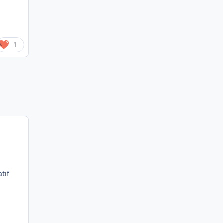
1
tif