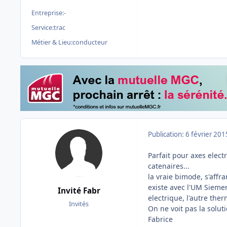
Entreprise:
-
Service:
trac
Métier & Lieu:
conducteur
Publication:
6 février 201
Parfait pour axes elect
catenaires...
la vraie bimode, s'affra
existe avec l'UM Sieme
Invité Fabr
electrique, l'autre ther
Invités
On ne voit pas la soluti
Fabrice