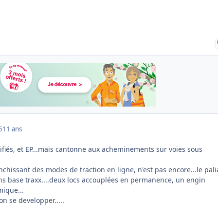
5
11 ans
rifiés, et EP...mais cantonne aux acheminements sur voies sous
nchissant des modes de traction en ligne, n'est pas encore...le palia
ns base traxx....deux locs accouplées en permanence, un engin
mique...
on se developper.....