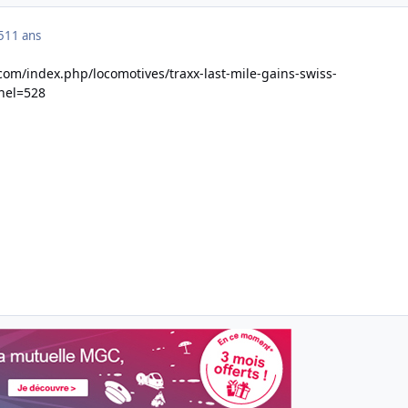
5
11 ans
.com/index.php/locomotives/traxx-last-mile-gains-swiss-
nnel=528