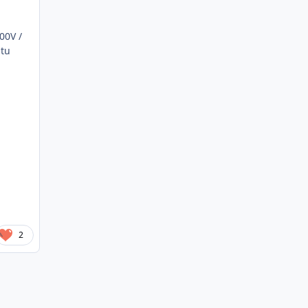
00V /
 tu
2