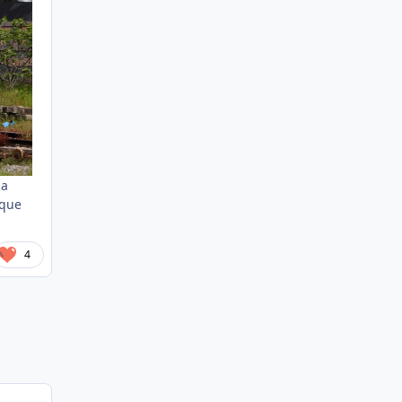
 a
ique
4