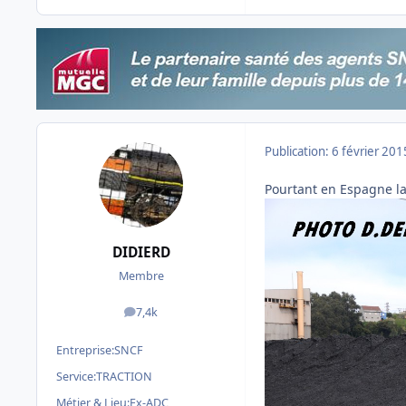
Publication:
6 février 201
Pourtant en Espagne la
DIDIERD
Membre
7,4k
messages
Entreprise:
SNCF
Service:
TRACTION
Métier & Lieu:
Ex-ADC