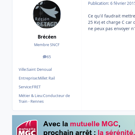
Publication:
6 février 201
Ce qu'il faudrait mettre
25 Kv) et charge C car
ne peux pas envoyer n'
Brécéen
Membre SNCF
65
messages
Ville:
Saint Denoual
Entreprise:
Millet Rail
Service:
FRET
Métier & Lieu:
Conducteur de
Train - Rennes