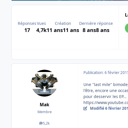
L
Réponses
Vues
Création
Dernière réponse
17
4,7k
11 ans
11 ans
8 ans
8 ans
Publication:
6 février 201
Une "last mile" bimode
l'être, encore une occa
pour desservir les EP...
https://www.youtube.
Mak
Modifié
6 février 20
Membre
5,2k
messages