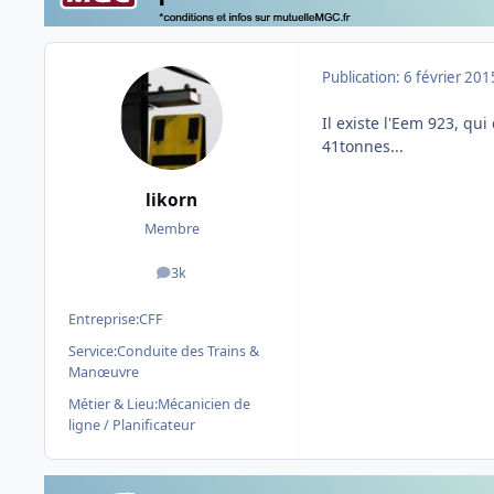
Publication:
6 février 201
Il existe l'Eem 923, qu
41tonnes...
likorn
Membre
3k
messages
Entreprise:
CFF
Service:
Conduite des Trains &
Manœuvre
Métier & Lieu:
Mécanicien de
ligne / Planificateur