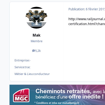
Publication:
6 février 201
http://www.railjournal
certification.html?cha
Mak
Membre
5,2k
messages
Entreprise:
-
Service:
trac
Métier & Lieu:
conducteur