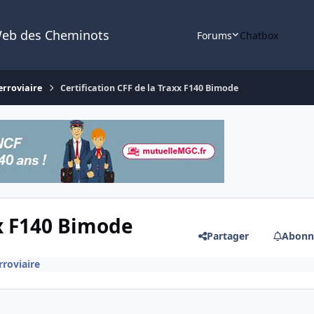
Web des Cheminots
Forums
Chatbox
erroviaire
Certification CFF de la Traxx F140 Bimode
xx F140 Bimode
Partager
Abonn
rroviaire