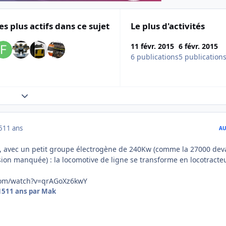
es plus actifs dans ce sujet
Le plus d'activités
11 févr. 2015
6 févr. 2015
6 publications
5 publication
Expand topic overview
5
11 ans
AU
, avec un petit groupe électrogène de 240Kw (comme la 27000 deva
sion manquée) : la locomotive de ligne se transforme en locotracte
com/watch?v=qrAGoXz6kwY
15
11 ans
par Mak