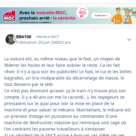
Author stats
BB4100
Membre SNCF
Publication:
20 juin 2006
20 ans
La voiture est, au même niveau que le foot, un moyen de
féderer les foules et leur faire oublier le reste. Ca les fait
rêver. Il n'y a qu'a voir les publicités! Le foot, le cul et les belles
bagnoles, un trio inséparable du décervelage de masse, le
tout desservi par le télé.
Ce n'est pas étonnant qu'avec ça le train n'y trouve plus son
compte. Il y a 40 ans (on me l'a raconté...), les voyageurs se
pressaient sur le quai pour voir la mise en place de la
machine et pour saluer le mécano. Maintenant, le mécano est
un preneur d'otage en puissance au commandes d'une
machine de destruction massive qui remorque une cage où
l'on contraint les pauvres travailleurs à s'entasser.
Si un résident de la SNCF arrive à évacuer ces idées reçues,