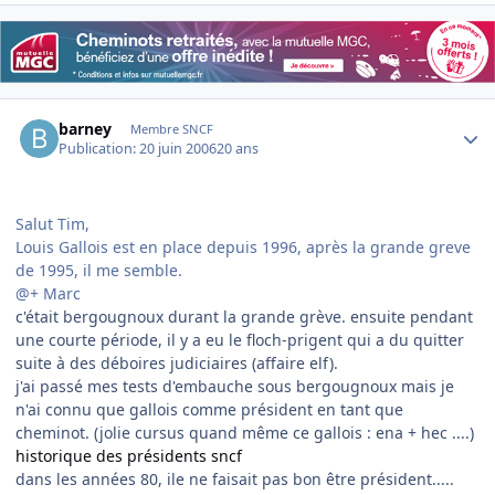
Author stats
barney
Membre SNCF
Publication:
20 juin 2006
20 ans
Salut Tim,
Louis Gallois est en place depuis 1996, après la grande greve
de 1995, il me semble.
@+ Marc
c'était bergougnoux durant la grande grève. ensuite pendant
une courte période, il y a eu le floch-prigent qui a du quitter
suite à des déboires judiciaires (affaire elf).
j'ai passé mes tests d'embauche sous bergougnoux mais je
n'ai connu que gallois comme président en tant que
cheminot. (jolie cursus quand même ce gallois : ena + hec ....)
historique des présidents sncf
dans les années 80, ile ne faisait pas bon être président.....