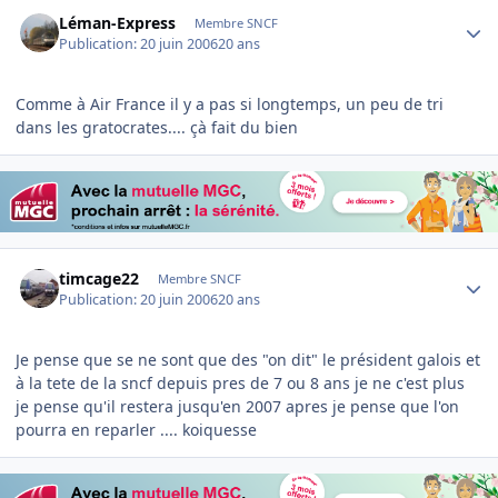
Author stats
Léman-Express
Membre SNCF
Publication:
20 juin 2006
20 ans
Comme à Air France il y a pas si longtemps, un peu de tri
dans les gratocrates.... çà fait du bien
Author stats
timcage22
Membre SNCF
Publication:
20 juin 2006
20 ans
Je pense que se ne sont que des "on dit" le président galois et
à la tete de la sncf depuis pres de 7 ou 8 ans je ne c'est plus
je pense qu'il restera jusqu'en 2007 apres je pense que l'on
pourra en reparler .... koiquesse