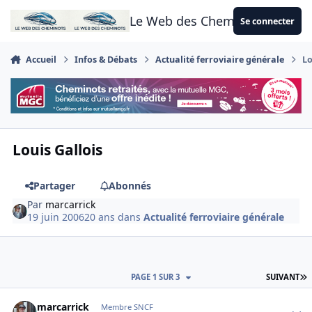
Aller au contenu
Le Web des Cheminots
Se connecter
Accueil
Infos & Débats
Actualité ferroviaire générale
Lo
Louis Gallois
Partager
Abonnés
Par
marcarrick
19 juin 2006
20 ans
dans
Actualité ferroviaire générale
D
PAGE 1 SUR 3
SUIVANT
Author stats
marcarrick
Membre SNCF