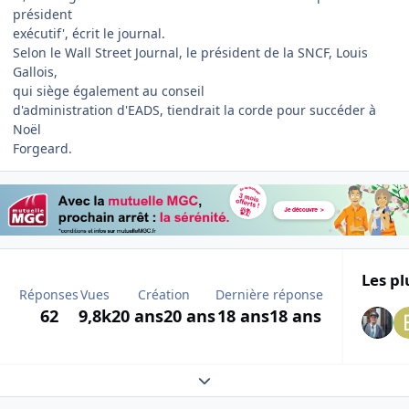
président
exécutif', écrit le journal.
Selon le Wall Street Journal, le président de la SNCF, Louis
Gallois,
qui siège également au conseil
d'administration d'EADS, tiendrait la corde pour succéder à
Noël
Forgeard.
Les pl
Réponses
Vues
Création
Dernière réponse
62
9,8k
20 ans
20 ans
18 ans
18 ans
Expand topic overview