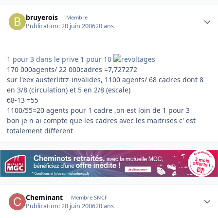
Author stats
bruyerois
Membre
Publication:
20 juin 2006
20 ans
1 pour 3 dans le prive 1 pour 10
170 000agents/ 22 000cadres =7,727272
sur l'eex austerlitrz-invalides, 1100 agents/ 68 cadres dont 8
en 3/8 (circulation) et 5 en 2/8 (escale)
68-13 =55
1100/55=20 agents pour 1 cadre ,on est loin de 1 pour 3
bon je n ai compte que les cadres avec les maitrises c' est
totalement different
Author stats
Cheminant
Membre SNCF
Publication:
20 juin 2006
20 ans