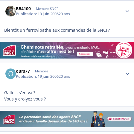
Author stats
BB4100
Membre SNCF
Publication:
19 juin 2006
20 ans
Bientôt un ferrovipathe aux commandes de la SNCF?
Author stats
ours77
Membre
Publication:
19 juin 2006
20 ans
Gallois s'en va ?
Vous y croiyez vous ?