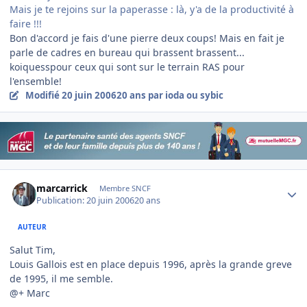
Mais je te rejoins sur la paperasse : là, y'a de la productivité à
faire !!!
Bon d'accord je fais d'une pierre deux coups! Mais en fait je
parle de cadres en bureau qui brassent brassent...
koiquesspour ceux qui sont sur le terrain RAS pour
l'ensemble!
Modifié
20 juin 2006
20 ans
par ioda ou sybic
Author stats
marcarrick
Membre SNCF
Publication:
20 juin 2006
20 ans
AUTEUR
Salut Tim,
Louis Gallois est en place depuis 1996, après la grande greve
de 1995, il me semble.
@+ Marc