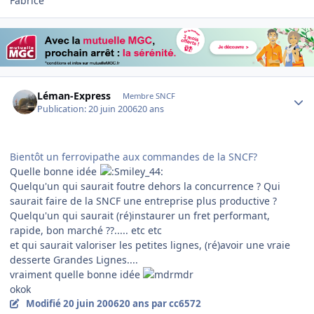
Fabrice
Author stats
Léman-Express
Membre SNCF
Publication:
20 juin 2006
20 ans
Bientôt un ferrovipathe aux commandes de la SNCF?
Quelle bonne idée
Quelqu'un qui saurait foutre dehors la concurrence ? Qui
saurait faire de la SNCF une entreprise plus productive ?
Quelqu'un qui saurait (ré)instaurer un fret performant,
rapide, bon marché ??..... etc etc
et qui saurait valoriser les petites lignes, (ré)avoir une vraie
desserte Grandes Lignes....
vraiment quelle bonne idée
okok
Modifié
20 juin 2006
20 ans
par cc6572