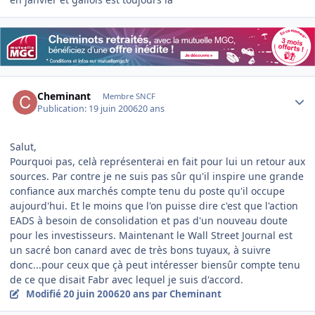
Author stats
Cheminant
Membre SNCF
Publication:
19 juin 2006
20 ans
Salut,
Pourquoi pas, celà représenterai en fait pour lui un retour aux
sources. Par contre je ne suis pas sûr qu'il inspire une grande
confiance aux marchés compte tenu du poste qu'il occupe
aujourd'hui. Et le moins que l'on puisse dire c'est que l'action
EADS à besoin de consolidation et pas d'un nouveau doute
pour les investisseurs. Maintenant le Wall Street Journal est
un sacré bon canard avec de très bons tuyaux, à suivre
donc...pour ceux que çà peut intéresser biensûr compte tenu
de ce que disait Fabr avec lequel je suis d'accord.
Modifié
20 juin 2006
20 ans
par Cheminant