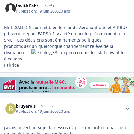
Invité Fabr
Invités
Publication:
19 juin 2006
20 ans
Mr L GALLOIS connait bien le monde Aéronautique et AIRBUS
( devenu depuis EADS ). Il y a été en poste précédement à la
SNCF. Ces décisions sont éminements politiques,
pronostiquer un quelconque changement relève de la
divination.....
un peu comme les stats avant les
élections.
Fabrice
Author stats
bruyerois
Membre
Publication:
19 juin 2006
20 ans
j'avais ouvert un sujet la dessus d'apres une info du parisien
en janvier et gallois est toujours la