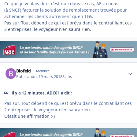
Ce que je voulais dire, c’est que dans ce cas, AF va nous
(à SNCF) facturer la solution de remplacement trouvée pour
acheminer les clients autrement qu’en TGV.
Pas sur. Tout dépend ce qui est prévu dans le contrat liant ces
2 entreprises, le voyageur n'en saura rien.
Author stats
Blofeld
Membre
Publication:
19 mars 2018
8 ans
il y a 12 minutes, ADC01 a dit :
Pas sur. Tout dépend ce qui est prévu dans le contrat liant ces
2 entreprises, le voyageur n'en saura rien.
C’était une affirmation :-)