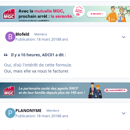
Author stats
Blofeld
Membre
Publication:
18 mars 2018
8 ans
Il y a 10 heures, ADC01 a dit :
Oui, d'où l'intérêt de cette formule.
Oui, mais elle va nous le facturer.
Author stats
PLANONYME
Membre
Publication:
18 mars 2018
8 ans