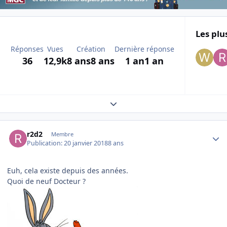
Les plu
Réponses
Vues
Création
Dernière réponse
36
12,9k
8 ans
8 ans
1 an
1 an
Expand topic overview
Author stats
r2d2
Membre
Publication:
20 janvier 2018
8 ans
Euh, cela existe depuis des années.
Quoi de neuf Docteur ?