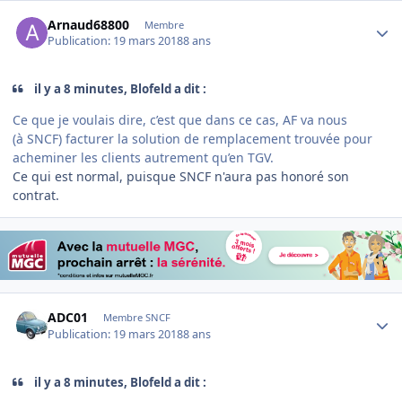
Author stats
Arnaud68800
Membre
Publication:
19 mars 2018
8 ans
il y a 8 minutes, Blofeld a dit :
Ce que je voulais dire, c’est que dans ce cas, AF va nous
(à SNCF) facturer la solution de remplacement trouvée pour
acheminer les clients autrement qu’en TGV.
Ce qui est normal, puisque SNCF n'aura pas honoré son
contrat.
Author stats
ADC01
Membre SNCF
Publication:
19 mars 2018
8 ans
il y a 8 minutes, Blofeld a dit :