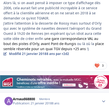
Alors là, si on avait pensé à imposer ce type d'affichage dès
2006, cela aurait fait une publicité incroyable à ce service
offert à la clientèle aérienne et on ne serait en 2018 à se
demander ce qu'est TGVAIR.
J'attire l'attention à la desserte de Roissy mais surtout d'Orly
qui avec le système de navettes devient l'aéroport du Grand
Ouest à 1h20 de Rennes (en espérant qu'un idiot aura cette
sotte idée de créer enfin
une gare correspondance VAL au
bout des pistes d'Orly, avant Pont-de-Rungis
ou là où la
place
semble réservée pour un quai TGV depuis +25 ans
!)
Modifié
21 janvier 2018
8 ans
par r2d2
3
Author stats
Arnaud68800
Membre
Publication:
21 janvier 2018
8 ans