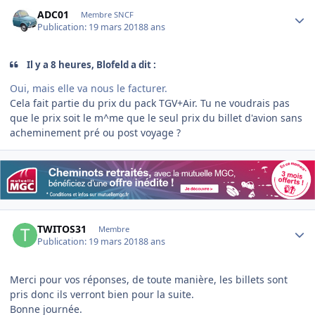
Author stats
ADC01
Membre SNCF
Publication:
19 mars 2018
8 ans
Il y a 8 heures, Blofeld a dit :
Oui, mais elle va nous le facturer.
Cela fait partie du prix du pack TGV+Air. Tu ne voudrais pas
que le prix soit le m^me que le seul prix du billet d'avion sans
acheminement pré ou post voyage ?
Author stats
TWITOS31
Membre
Publication:
19 mars 2018
8 ans
Merci pour vos réponses, de toute manière, les billets sont
pris donc ils verront bien pour la suite.
Bonne journée.