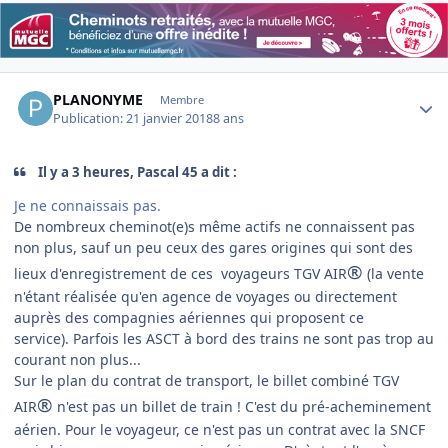
Author stats
PLANONYME
Membre
Publication:
21 janvier 2018
8 ans
Il y a 3 heures, Pascal 45 a dit :
Je ne connaissais pas.
De nombreux cheminot(e)s même actifs ne connaissent pas
non plus, sauf un peu ceux des gares origines qui sont des
®
lieux d'enregistrement de ces voyageurs TGV AIR
(la vente
n'étant réalisée qu'en agence de voyages ou directement
auprès des compagnies aériennes qui proposent ce
service). Parfois les ASCT à bord des trains ne sont pas trop au
courant non plus...
Sur le plan du contrat de transport, le billet combiné TGV
®
AIR
n'est pas un billet de train ! C'est du pré-acheminement
aérien. Pour le voyageur, ce n'est pas un contrat avec la SNCF