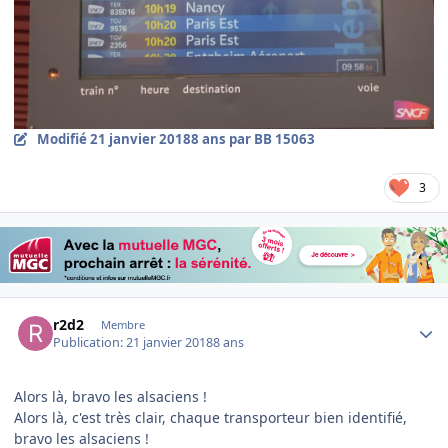
Modifié
21 janvier 2018
8 ans
par BB 15063
3
Author stats
r2d2
Membre
Publication:
21 janvier 2018
8 ans
Alors là, bravo les alsaciens !
Alors là, c'est très clair, chaque transporteur bien identifié,
bravo les alsaciens !