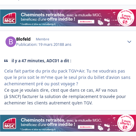
Author stats
Blofeld
Membre
Publication:
19 mars 2018
8 ans
il y a 47 minutes, ADC01 a dit :
Cela fait partie du prix du pack TGV+Air. Tu ne voudrais pas
que le prix soit le m^me que le seul prix du billet d'avion sans
acheminement pré ou post voyage ?
Ce que je voulais dire, c’est que dans ce cas, AF va nous
(à SNCF) facturer la solution de remplacement trouvée pour
acheminer les clients autrement qu’en TGV.