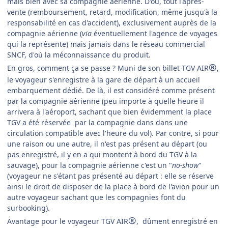
mais bien avec sa compagnie aérienne. D'où, tout l'après-
vente (remboursement, retard, modification, même jusqu'à la
responsabilité en cas d'accident), exclusivement auprès de la
compagnie aérienne (
via
éventuellement l'agence de voyages
qui la représente) mais jamais dans le réseau commercial
SNCF, d'où la méconnaissance du produit.
®
En gros, comment ça se passe ? Muni de son billet TGV AIR
,
le voyageur s'enregistre à la gare de départ à un accueil
embarquement dédié. De là, il est considéré comme présent
par la compagnie aérienne (peu importe à quelle heure il
arrivera à l'aéroport, sachant que bien évidemment la place
TGV a été réservée par la compagnie dans dans une
circulation compatible avec l'heure du vol). Par contre, si pour
une raison ou une autre, il n'est pas présent au départ (ou
pas enregistré, il y en a qui montent à bord du TGV à la
sauvage), pour la compagnie aérienne c'est un "
no-show
"
(voyageur ne s'étant pas présenté au départ : elle se réserve
ainsi le droit de disposer de la place à bord de l'avion pour un
autre voyageur sachant que les compagnies font du
surbooking).
®
Avantage pour le voyageur TGV AIR
, dûment enregistré en