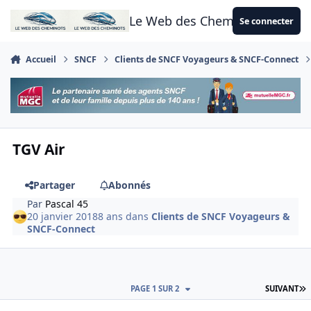
Aller au contenu
Le Web des Cheminots
Se connecter
Accueil
SNCF
Clients de SNCF Voyageurs & SNCF-Connect
TGV Air
Partager
Abonnés
Par
Pascal 45
20 janvier 2018
8 ans
dans
Clients de SNCF Voyageurs &
SNCF-Connect
D
PAGE 1 SUR 2
SUIVANT
Author stats