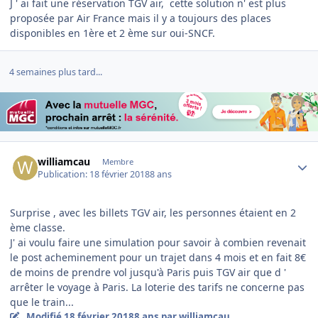
J ' ai fait une réservation TGV air, cette solution n' est plus
proposée par Air France mais il y a toujours des places
disponibles en 1ère et 2 ème sur oui-SNCF.
4 semaines plus tard...
Author stats
williamcau
Membre
Publication:
18 février 2018
8 ans
Surprise , avec les billets TGV air, les personnes étaient en 2
ème classe.
J' ai voulu faire une simulation pour savoir à combien revenait
le post acheminement pour un trajet dans 4 mois et en fait 8€
de moins de prendre vol jusqu'à Paris puis TGV air que d '
arrêter le voyage à Paris. La loterie des tarifs ne concerne pas
que le train...
Modifié
18 février 2018
8 ans
par williamcau