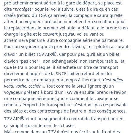
pré-acheminement aérien à la gare de départ, sa place est
dite "
protégée
" pour le vol à suivre. C'est à dire qu'en cas
d'aléa (retard du TGV, ça arrive), la compagnie saura qu'elle
attend un voyageur pré-acheminé et en fera son affaire pour
le replacer dans le premier vol utile. A défaut, elle prendra en
charge le gite et le couvert jusqu'au vol suivant ou
acheminera par une autre compagnie aérienne partenaire.
Pour un voyageur qui va prendre l'avion, c'est plutôt rassurant
®
d'avoir un billet TGV AIR
. Car pour peu qu'il ait un billet
d'avion "pas cher", non échangeable, non remboursable, et
que le train pour lequel il ait acheté un titre de transport
directement auprès de la SNCF soit en retard et ne lui
permettre pas d'embarquer à temps à l'aéroport, c'est
adieu
veau, vache, cochon
... Tout comme la SNCF ignore qu'un
voyageur présent à bord d'un TGV va ensuite prendre l'avion,
une compagnie aérienne ignore comment le voyageur se
rend à l'aéroport. Un transporteur n'est donc pas responsable
des aléas et des contretemps de l'autre ni des conséquences.
®
TGV AIR
étant un segment du contrat de transport aérien,
ça simplifie grandement les choses.
Mais comme dans un TGV il n'est pas écrit sur le front des