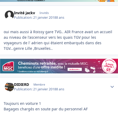
Invité jackv
Invités
Publication:
21 janvier 2018
8 ans
oui mais aussi à Roissy gare TVG.. AIR France avait un accueil
au niveau de l'ascenseur vers les quais TGV pour les
voyageurs de l' aérien qui étaient embarqués dans des
TGV...genre Lille ,Bruxelles..
Author stats
DIDIERD
Membre
Publication:
21 janvier 2018
8 ans
Toujours en voiture 1
Bagages chargés en soute par du personnel AF