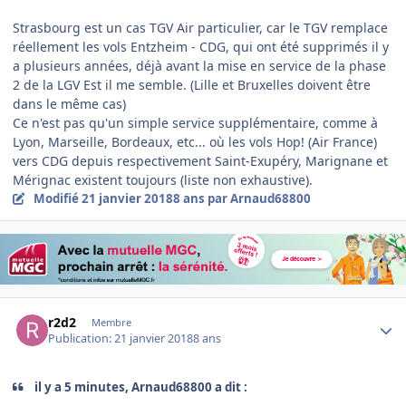
Strasbourg est un cas TGV Air particulier, car le TGV remplace
réellement les vols Entzheim - CDG, qui ont été supprimés il y
a plusieurs années, déjà avant la mise en service de la phase
2 de la LGV Est il me semble. (Lille et Bruxelles doivent être
dans le même cas)
Ce n'est pas qu'un simple service supplémentaire, comme à
Lyon, Marseille, Bordeaux, etc... où les vols Hop! (Air France)
vers CDG depuis respectivement Saint-Exupéry, Marignane et
Mérignac existent toujours (liste non exhaustive).
Modifié
21 janvier 2018
8 ans
par Arnaud68800
Author stats
r2d2
Membre
Publication:
21 janvier 2018
8 ans
il y a 5 minutes, Arnaud68800 a dit :