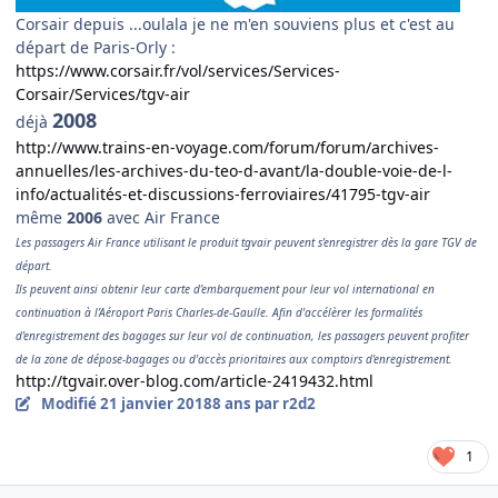
Corsair depuis ...oulala je ne m'en souviens plus et c'est au
départ de Paris-Orly :
https://www.corsair.fr/vol/services/Services-
Corsair/Services/tgv-air
2008
déjà
http://www.trains-en-voyage.com/forum/forum/archives-
annuelles/les-archives-du-teo-d-avant/la-double-voie-de-l-
info/actualités-et-discussions-ferroviaires/41795-tgv-air
même
2006
avec Air France
Les passagers Air France utilisant le produit tgvair peuvent s’enregistrer dès la gare TGV de
départ.
Ils peuvent ainsi obtenir leur carte d’embarquement pour leur vol international en
continuation à l’Aéroport Paris Charles-de-Gaulle. Afin d'accélèrer les formalités
d'enregistrement des bagages sur leur vol de continuation, les passagers peuvent profiter
de la zone de dépose-bagages ou d'accès prioritaires aux comptoirs d'enregistrement.
http://tgvair.over-blog.com/article-2419432.html
Modifié
21 janvier 2018
8 ans
par r2d2
1