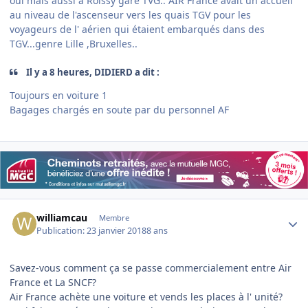
oui mais aussi à Roissy gare TVG.. AIR France avait un accueil
au niveau de l'ascenseur vers les quais TGV pour les
voyageurs de l' aérien qui étaient embarqués dans des
TGV...genre Lille ,Bruxelles..
Il y a 8 heures, DIDIERD a dit :
Toujours en voiture 1
Bagages chargés en soute par du personnel AF
Author stats
williamcau
Membre
Publication:
23 janvier 2018
8 ans
Savez-vous comment ça se passe commercialement entre Air
France et La SNCF?
Air France achète une voiture et vends les places à l' unité?