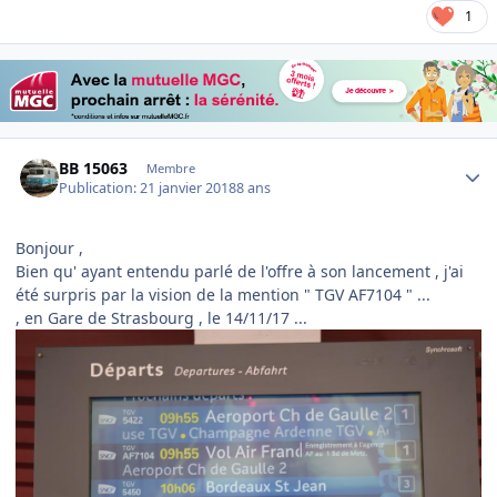
1
Author stats
BB 15063
Membre
Publication:
21 janvier 2018
8 ans
Bonjour ,
Bien qu' ayant entendu parlé de l'offre à son lancement , j'ai
été surpris par la vision de la mention " TGV AF7104 " ...
, en Gare de Strasbourg , le 14/11/17 ...