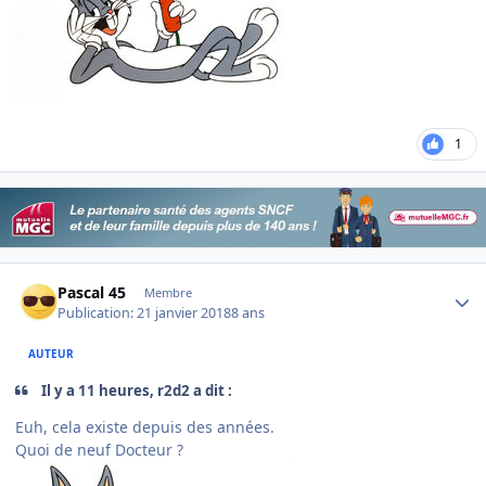
1
Author stats
Pascal 45
Membre
Publication:
21 janvier 2018
8 ans
AUTEUR
Il y a 11 heures, r2d2 a dit :
Euh, cela existe depuis des années.
Quoi de neuf Docteur ?