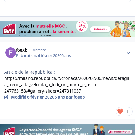
Author stats
f6exb
Membre
Publication:
6 février 2020
6 ans
Article de la Repubblica
:
https://milano.repubblica.it/cronaca/2020/02/06/news/deragli
a_treno_alta_velocita_a_lodi_un_morto_e_feriti-
247763158/#gallery-slider=247811037
Modifié
6 février 2020
6 ans
par f6exb
1