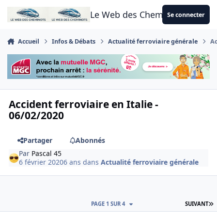
Aller au contenu
Le Web des Cheminots
Se connecter
Accueil
Infos & Débats
Actualité ferroviaire générale
Ac
Accident ferroviaire en Italie -
06/02/2020
Partager
Abonnés
Par
Pascal 45
6 février 2020
6 ans
dans
Actualité ferroviaire générale
D
PAGE 1 SUR 4
SUIVANT
Author stats