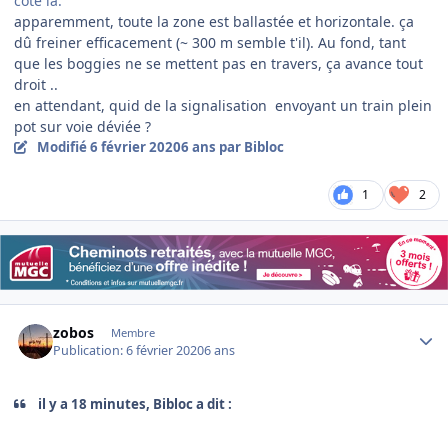
côté là.
apparemment, toute la zone est ballastée et horizontale. ça
dû freiner efficacement (~ 300 m semble t'il). Au fond, tant
que les boggies ne se mettent pas en travers, ça avance tout
droit ..
en attendant, quid de la signalisation envoyant un train plein
pot sur voie déviée ?
Modifié
6 février 2020
6 ans
par Bibloc
1
2
Author stats
zobos
Membre
Publication:
6 février 2020
6 ans
il y a 18 minutes, Bibloc a dit :