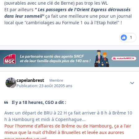
(ouvrables avec une clé de Berne) pas trop les WL
Et par ailleurs
" Les passagers de l'Orient Express détroussés
dans leur sommeil"
ça fait une meilleure une pour un journal
local que "cambriolages au Formule 1 ou à l'Etap hotel" !
1
Author stats
capelanbrest
Membre
Publication:
23 août 2020
5 ans
Il y a 18 heures, CGO a dit :
Avec un départ de BRU à 22 H ça fait arriver à 8 h à Brême 10
h à Hambourg et midi à Copenhague...
Pour l'homme d'affaires de Brême ou de Hambourg, ça a l'air
mieux que la nuit d'hôtel à Bruxelles et levée aux aurores
pour prendre un vol...