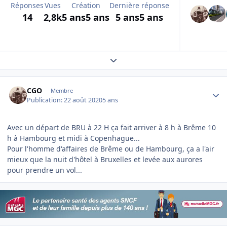
Réponses
Vues
Création
Dernière réponse
14
2,8k
5 ans
5 ans
5 ans
5 ans
Expand topic overview
Author stats
CGO
Membre
Publication:
22 août 2020
5 ans
Avec un départ de BRU à 22 H ça fait arriver à 8 h à Brême 10
h à Hambourg et midi à Copenhague...
Pour l'homme d'affaires de Brême ou de Hambourg, ça a l'air
mieux que la nuit d'hôtel à Bruxelles et levée aux aurores
pour prendre un vol...