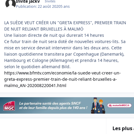
Invité jackv
Invités
Publication:
22 août 2020
5 ans
LA SUÈDE VEUT CRÉER UN "GRETA EXPRESS", PREMIER TRAIN
DE NUIT RELIANT BRUXELLES À MALMÖ
Une liaison directe de nuit qui durerait 14 heures
Ce futur train de nuit sera doté de nouvelles voitures-lits. Sa
mise en service devrait intervenir dans les deux ans. Cette
liaison quotidienne transitera par Copenhague (Danemark),
Hambourg et Cologne (Allemagne) et prendra 14 heures,
selon le quotidien allemand Bild.
https://www.bfmtv.com/economie/la-suede-veut-creer-un-
greta-express-premier-train-de-nuit-reliant-bruxelles-a-
malmo_AN-202008220041.html
Les plus 