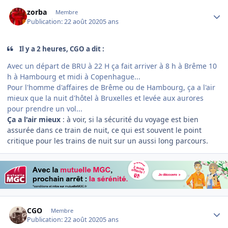
Author stats
zorba
Membre
Publication:
22 août 2020
5 ans
Il y a 2 heures, CGO a dit :
Avec un départ de BRU à 22 H ça fait arriver à 8 h à Brême 10
h à Hambourg et midi à Copenhague...
Pour l'homme d'affaires de Brême ou de Hambourg, ça a l'air
mieux que la nuit d'hôtel à Bruxelles et levée aux aurores
pour prendre un vol...
Ça a l'air mieux
: à voir, si la sécurité du voyage est bien
assurée dans ce train de nuit, ce qui est souvent le point
critique pour les trains de nuit sur un aussi long parcours.
Author stats
CGO
Membre
Publication:
22 août 2020
5 ans