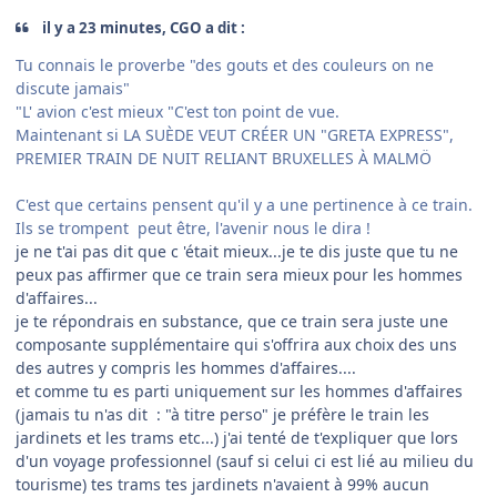
il y a 23 minutes, CGO a dit :
Tu connais le proverbe "des gouts et des couleurs on ne
discute jamais"
"L' avion c'est mieux "C'est ton point de vue.
Maintenant si LA SUÈDE VEUT CRÉER UN "GRETA EXPRESS",
PREMIER TRAIN DE NUIT RELIANT BRUXELLES À MALMÖ
C'est que certains pensent qu'il y a une pertinence à ce train.
Ils se trompent peut être, l'avenir nous le dira !
je ne t'ai pas dit que c 'était mieux...je te dis juste que tu ne
peux pas affirmer que ce train sera mieux pour les hommes
d'affaires...
je te répondrais en substance, que ce train sera juste une
composante supplémentaire qui s'offrira aux choix des uns
des autres y compris les hommes d'affaires....
et comme tu es parti uniquement sur les hommes d'affaires
(jamais tu n'as dit : "à titre perso" je préfère le train les
jardinets et les trams etc...) j'ai tenté de t'expliquer que lors
d'un voyage professionnel (sauf si celui ci est lié au milieu du
tourisme) tes trams tes jardinets n'avaient à 99% aucun