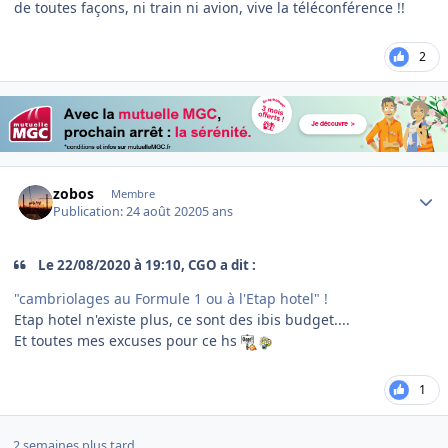
de toutes façons, ni train ni avion, vive la téléconférence !!
2
Author stats
zobos
Membre
Publication:
24 août 2020
5 ans
Le 22/08/2020 à 19:10, CGO a dit :
"cambriolages au Formule 1 ou à l'Etap hotel" !
Etap hotel n'existe plus, ce sont des ibis budget....
Et toutes mes excuses pour ce hs
1
2 semaines plus tard...