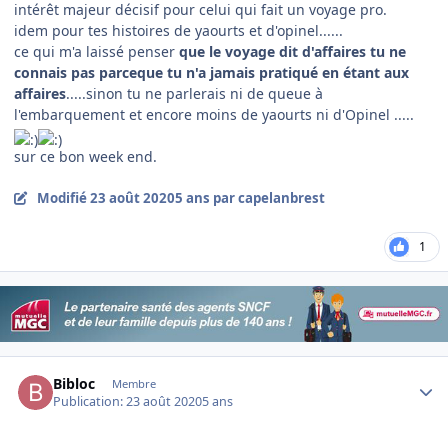
intérêt majeur décisif pour celui qui fait un voyage pro.
idem pour tes histoires de yaourts et d'opinel......
ce qui m'a laissé penser
que le voyage dit d'affaires tu ne
connais pas parceque tu n'a jamais pratiqué en étant aux
affaires
.....sinon tu ne parlerais ni de queue à
l'embarquement et encore moins de yaourts ni d'Opinel .....
sur ce bon week end.
Modifié
23 août 2020
5 ans
par capelanbrest
1
Author stats
Bibloc
Membre
Publication:
23 août 2020
5 ans