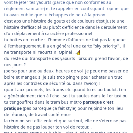
vont te jeter tes yaourts (parce que non conformes au
règlement sanitaire) et te rappeler en confisquant l'opinel que
tu avais oublié que tu échappes de peu à la prison...
c'est aps une histoire de gouts et de couleurs c'est juste une
histoire d'efficacité ou plutôt d’efficience dans le déroulement
d'un déplacement à caractère professionnel
tu bottes en touche
:
l'homme d'affaires ne fait pas la queue
à l'embarquement. il a en général une carte "sky priority" , il
ne transporte ni Yaourts ni Opinel ...
du reste qui transporte des yaourts lorsqu'il prend l'avion, de
nos jours ?
(perso pour une ou deux heures de vol je peux me passer de
boire et manger, si je suis trop pingre pour acheter un truc
après les contrôles de sécurité ou dans l'avion) !
quant aux jardinets, les trams etc quand tu es au boulot, t'en
a généralement rien à fiche...soit tu sautes dans le 1er taxi ou
tu t'engouffres dans le tram bus métro
parceque c 'est
pratique
(pas parceque ça fait style) pour rejoindre ton lieu
de réunion, de travail conférence
la réunion soit efficiente et que surtout, elle ne s'éternise pas
histoire de ne pas louper ton vol de retour...