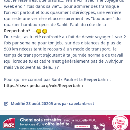
tout le reste n'est que blabla....rien à voir avec" the voyage du
week end 1 fois dans sa vie"....pour admirer des trams(que
l'on voit partout et tous quasiment stéréotypés, une verrière
qui reste une verrière et accessoirement les "boutiques" du
quartier hambourgeois de Sankt Pauli du côté de la
Reeperbahn*.....
Du reste, as tu été confronté au fait de devoir voyager 1 voir 2
fois par semaine pour ton job, sur des distances de plus de
500 km nécessitant le recours à un mode de transport, le
temps de transport s'ajoutant à ta journée normale de travail
(qui lorsque tu es cadre n'est généralement pas de 7/8h/jour
mais va souvent au dela...) ?
Pour qui ne connait pas Santk Pauli et la Reeperbahn
:
https://fr.wikipedia.org/wiki/Reeperbahn
Modifié
23 août 2020
5 ans
par capelanbrest