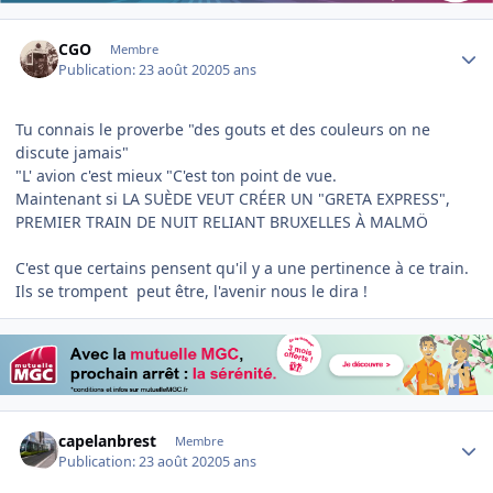
Author stats
CGO
Membre
Publication:
23 août 2020
5 ans
Tu connais le proverbe "des gouts et des couleurs on ne
discute jamais"
"L' avion c'est mieux "C'est ton point de vue.
Maintenant si LA SUÈDE VEUT CRÉER UN "GRETA EXPRESS",
PREMIER TRAIN DE NUIT RELIANT BRUXELLES À MALMÖ
C'est que certains pensent qu'il y a une pertinence à ce train.
Ils se trompent peut être, l'avenir nous le dira !
Author stats
capelanbrest
Membre
Publication:
23 août 2020
5 ans