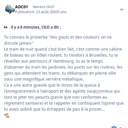
Author stats
ADC01
Membre SNCF
Publication:
23 août 2020
5 ans
il y a 6 minutes, CGO a dit :
Tu connais le proverbe "des gouts et des couleurs on ne
discute jamais"
Le train de nuit quand c'est bien fait, c'est comme une cabine
de bateau ou un hôtel roulant, tu t'endors à Bruxelles, tu te
réveilles aux alentours d' Hambourg, tu as le temps
d'observer du train les jardinets, les ponts sur les rivières, les
gens qui attendent les trams, tu débarques en pleine ville
sous une magnifique verrière métallique.
Ca a une autre gueule que le stress de la queue à
l'enregistrement à l'aéroport et des agents soupçonneux qui
vont te jeter tes yaourts (parce que non conformes au
règlement sanitaire) et te rappeler en confisquant l'opinel que
tu avais oublié que tu échappes de peu à la prison...