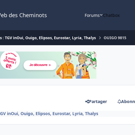
Web des Cheminots
Forums
Chatbox
: TGV inOui, Ouigo, Elipsos, Eurostar, Lyria, Thalys
OUIGO 9815
Partager
Abonn
V inOui, Ouigo, Elipsos, Eurostar, Lyria, Thalys