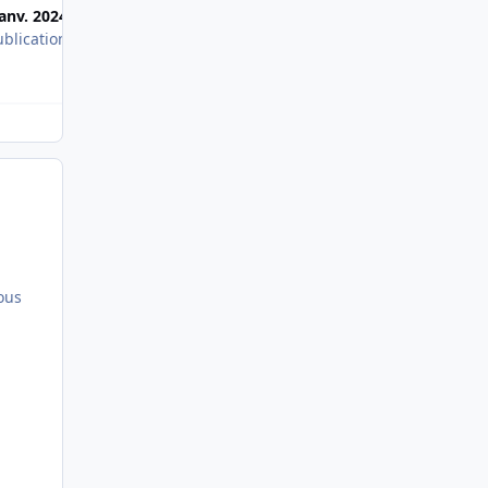
janv. 2024
ublication
Alors que l'inverse est possible... c'est bizarre ce 
ous