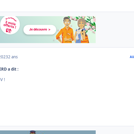
2023
2 ans
AU
ERD a dit :
V !