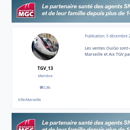
Publication:
5 décembre 
Les ventes OuiGo sont-e
Marseille et Aix TGV pa
TGV_13
Membre
2,8k
messages
Ville:
Marseille