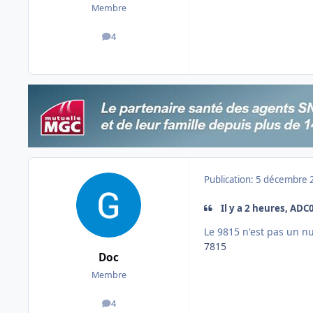
Membre
4
messages
Publication:
5 décembre 
Il y a 2 heures, ADC0
Le 9815 n'est pas un 
7815
Doc
Membre
4
messages