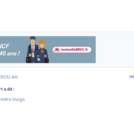
2023
2 ans
AU
1 a dit :
numéro Ouigo