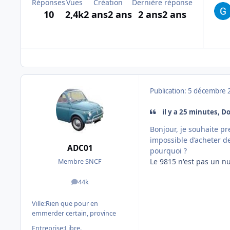
Réponses
Vues
Création
Dernière réponse
10
2,4k
2 ans
2 ans
2 ans
2 ans
Publication:
5 décembre 
il y a 25 minutes, Doc
Bonjour, je souhaite pr
impossible d’acheter de
ADC01
pourquoi ?
Le 9815 n'est pas un 
Membre SNCF
44k
messages
Ville:
Rien que pour en
emmerder certain, province
Entreprise:
Libre.