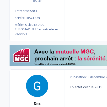
7,4k
messages
Entreprise:
SNCF
Service:
TRACTION
Métier & Lieu:
Ex-ADC
EUROSTAR LILLE en retraite au
01/04/21
Publication:
5 décembre 
En effet c’est le 7815
Doc