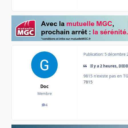
Publication:
5 décembre 
Il y a 2 heures, DIDI
9815 n'existe pas en TG
7815
Doc
Membre
4
messages