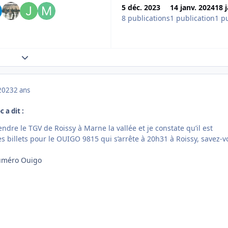
5 déc. 2023
14 janv. 2024
18 
8 publications
1 publication
1 p
Expand topic overview
2023
2 ans
 a dit :
endre le TGV de Roissy à Marne la vallée et je constate qu’il est
s billets pour le OUIGO 9815 qui s’arrête à 20h31 à Roissy, savez-v
numéro Ouigo