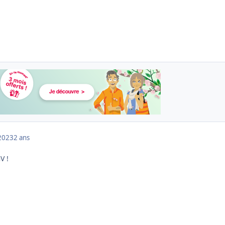
2023
2 ans
V !