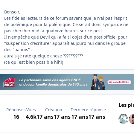
Bonsoir,
Les fidèles lecteurs de ce forum savent que je n'ai pas l'esprit
de polémique pour la polémique. Ce serait donc sympa de ne
pas chercher midi à quatorze heures sur ce post...
Il n'empêche que Devil qui a fait l'objet d'un post officiel pour
"suspension d'écriture" apparaît aujourd'hui dans le groupe
des "bannis" :
aurais-je raté quelque chose ???????????
(ce qui est bien possible hihi)
Les pl
Réponses
Vues
Création
Dernière réponse
16
4,6k
17 ans
17 ans
17 ans
17 ans