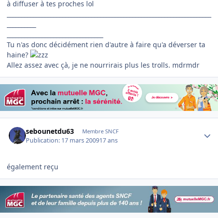
à diffuser à tes proches lol
______________________________________________________________________
__________
_________________________________
Tu n'as donc décidément rien d'autre à faire qu'a déverser ta
haine?
Allez assez avec çà, je ne nourrirais plus les trolls. mdrmdr
Author stats
sebounetdu63
Membre SNCF
Publication:
17 mars 2009
17 ans
également reçu