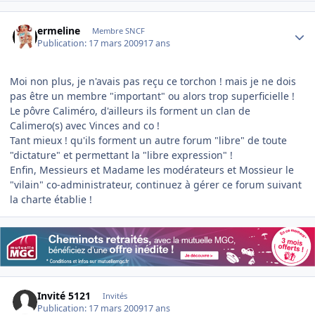
Author stats
ermeline
Membre SNCF
Publication:
17 mars 2009
17 ans
Moi non plus, je n'avais pas reçu ce torchon ! mais je ne dois
pas être un membre "important" ou alors trop superficielle !
Le pôvre Caliméro, d'ailleurs ils forment un clan de
Calimero(s) avec Vinces and co !
Tant mieux ! qu'ils forment un autre forum "libre" de toute
"dictature" et permettant la "libre expression" !
Enfin, Messieurs et Madame les modérateurs et Mossieur le
"vilain" co-administrateur, continuez à gérer ce forum suivant
la charte établie !
Invité 5121
Invités
Publication:
17 mars 2009
17 ans