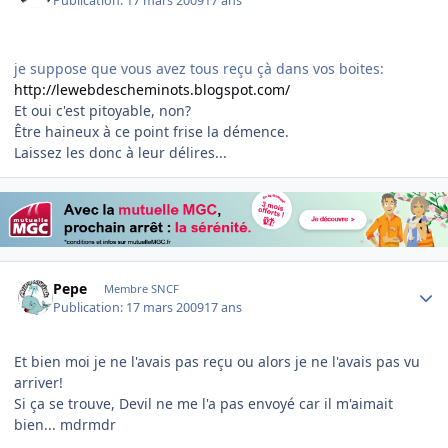
Publication:
17 mars 2009
17 ans
je suppose que vous avez tous reçu çà dans vos boites:
http://lewebdescheminots.blogspot.com/
Et oui c'est pitoyable, non?
Être haineux à ce point frise la démence.
Laissez les donc à leur délires...
Author stats
Pepe
Membre SNCF
Publication:
17 mars 2009
17 ans
Et bien moi je ne l'avais pas reçu ou alors je ne l'avais pas vu
arriver!
Si ça se trouve, Devil ne me l'a pas envoyé car il m'aimait
bien... mdrmdr