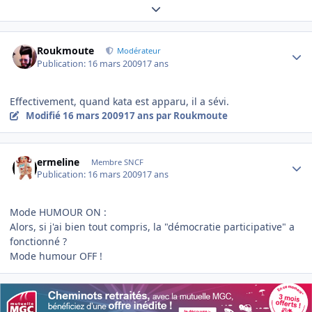
Expand topic overview
Author stats
Roukmoute
Modérateur
Publication:
16 mars 2009
17 ans
Effectivement, quand kata est apparu, il a sévi.
Modifié
16 mars 2009
17 ans
par Roukmoute
Author stats
ermeline
Membre SNCF
Publication:
16 mars 2009
17 ans
Mode HUMOUR ON :
Alors, si j'ai bien tout compris, la "démocratie participative" a
fonctionné ?
Mode humour OFF !