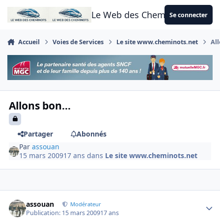
Aller au contenu
Le Web des Cheminots
Se connecter
Accueil
Voies de Services
Le site www.cheminots.net
All
Allons bon...
Partager
Abonnés
Par
assouan
15 mars 2009
17 ans
dans
Le site www.cheminots.net
Author stats
assouan
Modérateur
Publication:
15 mars 2009
17 ans