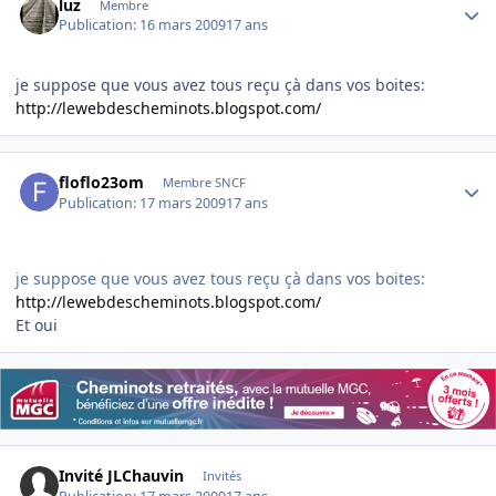
luz
Membre
Publication:
16 mars 2009
17 ans
je suppose que vous avez tous reçu çà dans vos boites:
http://lewebdescheminots.blogspot.com/
Author stats
floflo23om
Membre SNCF
Publication:
17 mars 2009
17 ans
je suppose que vous avez tous reçu çà dans vos boites:
http://lewebdescheminots.blogspot.com/
Et oui
Invité JLChauvin
Invités