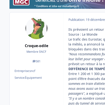
Publication:
19 décembre
Ils prévoient un retour
Source : Le Monde
Le trafic des Eurostar,
la météo, a annoncé la
Croque-odile
bloquées dans des trai
Membre SNCF
"Nous recommandons fort
leur billet pour voyager
581
messages
prévoit un
retour à la 
DIFFÉRENCE DE TEMP
Entreprise:
sncf
Entre 1 200 et 1 300 pa
Service:
Équipement
point d'être évacués d
sommes en train d'attele
nous avons aussi un trai
passagers"
, a expliqué 
"Il y a un nombre consid
puis du tunnel de servic