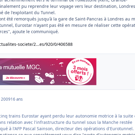
 finalement pu reprendre leur voyage vers leur destination, Londres
 de l'exploitant du Tunnel.
ont été remorqués jusqu'à la gare de Saint-Pancras à Londres au 
tunnel, Eurostar n'ayant pas été en mesure de réaliser cette opéra
rces", ajoute le communiqué.
ctualites-societe/2...es/920/0/406588
 2009
16 ans
nq trains Eurostar ayant perdu leur autonomie motrice à la suite
s relation avec l'infrastructure du tunnel sous la Manche restée
iqué à l'AFP Pascal Sainson, directeur des opérations d'Eurotunnel.
impatience ce que concrètement veux dire "perte d'autonomie motric