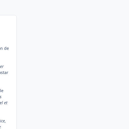
on de
er
ostar
le
s
el et
ice,
e