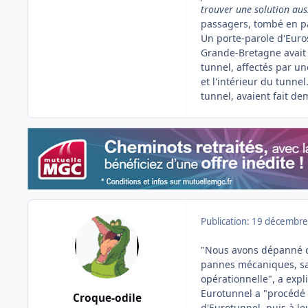
trouver une solution aus
passagers, tombé en pa
Un porte-parole d'Euros
Grande-Bretagne avait 
tunnel, affectés par u
et l'intérieur du tunne
tunnel, avaient fait dem
Publication:
19 décembre
"Nous avons dépanné ci
pannes mécaniques, san
opérationnelle", a expl
Eurotunnel a "procédé 
Croque-odile
d'Eurotunnel, puis à l