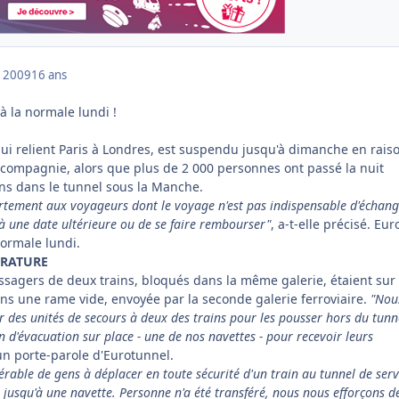
 2009
16 ans
 à la normale lundi !
 qui relient Paris à Londres, est suspendu jusqu'à dimanche en rais
 compagnie, alors que plus de 2 000 personnes ont passé la nuit
ns dans le tunnel sous la Manche.
ement aux voyageurs dont le voyage n'est pas indispensable d'échang
 à une date ultérieure ou de se faire rembourser"
, a-t-elle précisé. Eur
normale lundi.
ÉRATURE
ssagers de deux trains, bloqués dans la même galerie, étaient sur 
ans une rame vide, envoyée par la seconde galerie ferroviaire.
"Nou
r des unités de secours à deux des trains pour les pousser hors du tunn
n d'évacuation sur place - une de nos navettes - pour recevoir leurs
un porte-parole d'Eurotunnel.
érable de gens à déplacer en toute sécurité d'un train au tunnel de serv
e jusqu'à une navette. Personne n'a été transféré, nous nous efforçons d