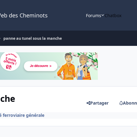
Web des Cheminots
Forums
Chatbox
panne au tunel sous la manche
nche
Partager
Abonn
é ferroviaire générale