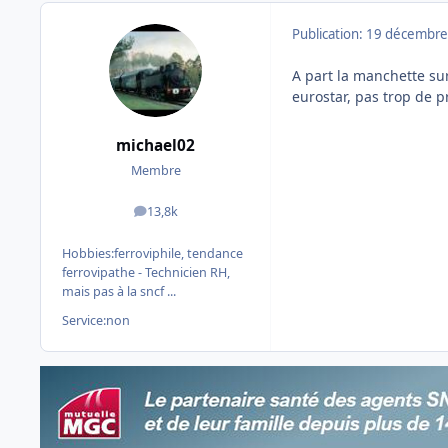
Publication:
19 décembre
A part la manchette su
eurostar, pas trop de p
michael02
Membre
13,8k
messages
Hobbies:
ferroviphile, tendance
ferrovipathe - Technicien RH,
mais pas à la sncf ...
Service:
non