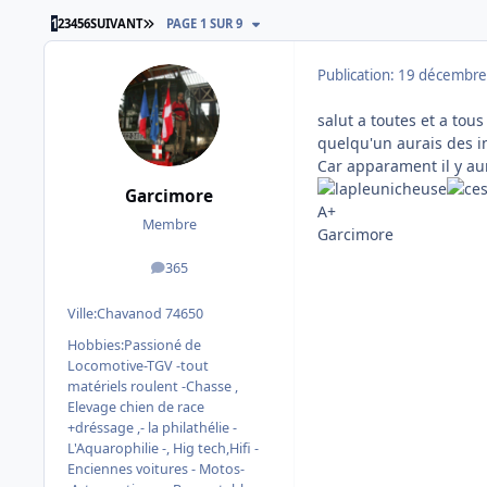
DERNIÈRE PAGE
1
2
3
4
5
6
SUIVANT
PAGE 1 SUR 9
Publication:
19 décembre
salut a toutes et a tous
quelqu'un aurais des i
Car apparament il y au
Garcimore
A+
Membre
Garcimore
365
messages
Ville:
Chavanod 74650
Hobbies:
Passioné de
Locomotive-TGV -tout
matériels roulent -Chasse ,
Elevage chien de race
+dréssage ,- la philathélie -
L'Aquarophilie -, Hig tech,Hifi -
Enciennes voitures - Motos-