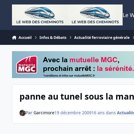
Aller au contenu
Le 
Accueil
Infos & Débats
Actualité ferroviaire générale
panne au tunel sous la ma
Par
Garcimore
19 décembre 2009
16 ans
dans
Actualit