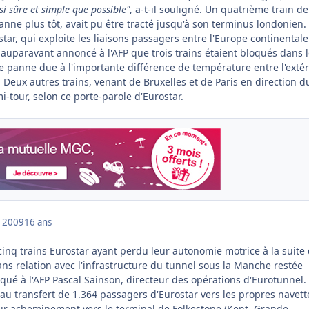
si sûre et simple que possible"
, a-t-il souligné. Un quatrième train de
nne plus tôt, avait pu être tracté jusqu'à son terminus londonien.
tar, qui exploite les liaisons passagers entre l'Europe continentale 
auparavant annoncé à l'AFP que trois trains étaient bloqués dans 
ne panne due à l'importante différence de température entre l'extér
l. Deux autres trains, venant de Bruxelles et de Paris en direction d
i-tour, selon ce porte-parole d'Eurostar.
 2009
16 ans
nq trains Eurostar ayant perdu leur autonomie motrice à la suite
s relation avec l'infrastructure du tunnel sous la Manche restée
iqué à l'AFP Pascal Sainson, directeur des opérations d'Eurotunnel.
au transfert de 1.364 passagers d'Eurostar vers les propres navett
eur acheminement vers le terminal de Folkestone (Kent, Grande-