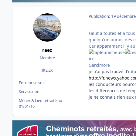
Publication:
19 décembre
salut a toutes et a tous
quelqu'un aurais des i
Car apparament il y au
raez
Membre
A+
Garcimore
2,2k
je n'ai pas trouvé d'in
messages
http://fr.news.yahoo.c
Entreprise:
sncf
les conducteurs pouron
les differences de temp
Service:
non
je ne connais rien aux
Métier & Lieu:
retraité au
01/01/10