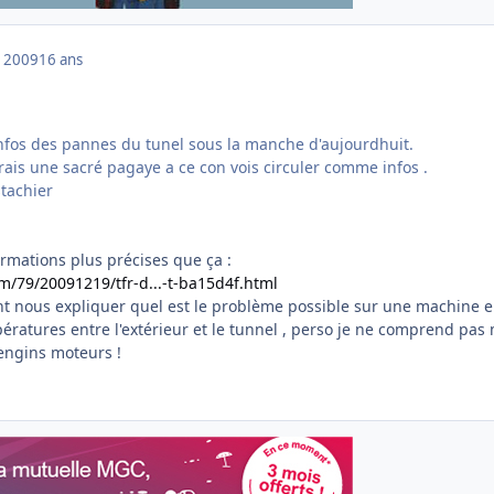
 2009
16 ans
nfos des pannes du tunel sous la manche d'aujourdhuit.
rais une sacré pagaye a ce con vois circuler comme infos .
formations plus précises que ça :
om/79/20091219/tfr-d...-t-ba15d4f.html
t nous expliquer quel est le problème possible sur une machine e
ératures entre l'extérieur et le tunnel , perso je ne comprend pas
 engins moteurs !