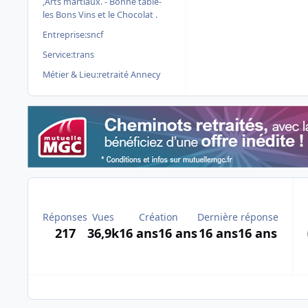
,Arts martiaux. - Bonne table-
les Bons Vins et le Chocolat .
Entreprise:
sncf
Service:
trans
Métier & Lieu:
retraité Annecy
Réponses
Vues
Création
Dernière réponse
217
36,9k
16 ans
16 ans
16 ans
16 ans