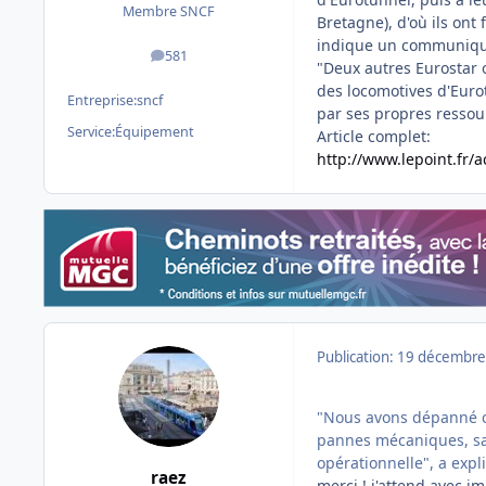
Membre SNCF
Bretagne), d'où ils ont
indique un communiqué
581
messages
"Deux autres Eurostar 
des locomotives d'Euro
Entreprise:
sncf
par ses propres ressou
Service:
Équipement
Article complet:
http://www.lepoint.fr/a
Publication:
19 décembre
"Nous avons dépanné ci
pannes mécaniques, san
opérationnelle", a expl
raez
merci ! j'attend avec 