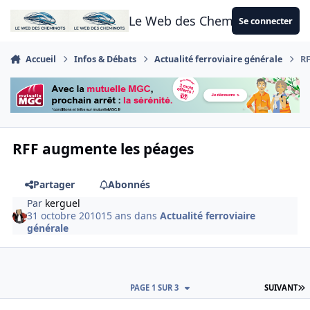
Aller au contenu
Le Web des Cheminots
Se connecter
Accueil
Infos & Débats
Actualité ferroviaire générale
RF
RFF augmente les péages
Partager
Abonnés
Par
kerguel
31 octobre 2010
15 ans
dans
Actualité ferroviaire
générale
D
PAGE 1 SUR 3
SUIVANT
Author stats