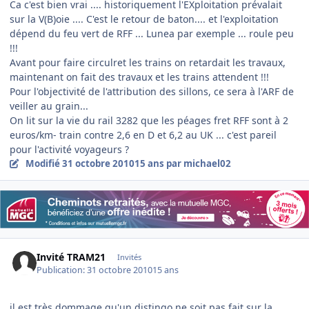
Ca c'est bien vrai .... historiquement l'EXploitation prévalait
sur la V(B)oie .... C'est le retour de baton.... et l'exploitation
dépend du feu vert de RFF ... Lunea par exemple ... roule peu
!!!
Avant pour faire circulret les trains on retardait les travaux,
maintenant on fait des travaux et les trains attendent !!!
Pour l'objectivité de l'attribution des sillons, ce sera à l'ARF de
veiller au grain...
On lit sur la vie du rail 3282 que les péages fret RFF sont à 2
euros/km- train contre 2,6 en D et 6,2 au UK ... c'est pareil
pour l'activité voyageurs ?
Modifié
31 octobre 2010
15 ans
par michael02
Invité TRAM21
Invités
Publication:
31 octobre 2010
15 ans
il est très dommage qu'un distingo ne soit pas fait sur la