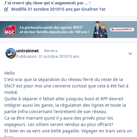
!
J'ai trouvé qlq chose qui n'augmentait pas ...
Modifié
31 octobre 2010
15 ans
par Gnafron 1er
Author stats
untrainnet
Membre
Publication:
31 octobre 2010
15 ans
Hello
C'est vrai que la séparation du réseau ferré du reste de la
SNCF est pour moi une connerie surtout que cela à été fait à
moitié.
Quitte à séparer il fallait aller jusqu'au bout et RFF devrait
intégrer aussi les gares, la régulation des lignes et toute la
partie Infra concernant l'entretient de son réseau.
Ca va être marrant qund il y aura des privés pour les
voyageurs. Les sillons seront vendus au plus offrant?
Et bien on va vers une belle pagaille. Voyager en train sera un