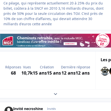
Ce péage, qui représente actuellement 20 à 25% du prix du
billet, coûtera à la SNCF en 2010 3,16 milliards d'euros, dont
près de 50% pour la seule circulation des TGV. C'est près de
10% de son chiffre d'affaires, qui devrait atteindre 30
milliards d'euros cette année
Les p
Réponses
Vues
Création
Dernière réponse
68
10,7k
15 ans
15 ans
12 ans
12 ans
Expand topic overview
Invité necroshine
Invités