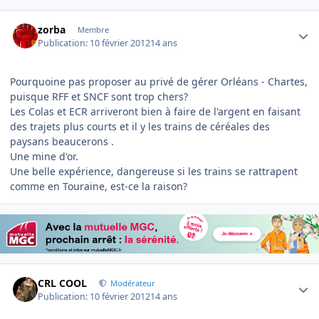
Author stats
zorba
Membre
Publication:
10 février 2012
14 ans
Pourquoine pas proposer au privé de gérer Orléans - Chartes,
puisque RFF et SNCF sont trop chers?
Les Colas et ECR arriveront bien à faire de l'argent en faisant
des trajets plus courts et il y les trains de céréales des
paysans beaucerons .
Une mine d'or.
Une belle expérience, dangereuse si les trains se rattrapent
comme en Touraine, est-ce la raison?
Author stats
CRL COOL
Modérateur
Publication:
10 février 2012
14 ans