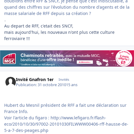
doublons entre RFF & SNCF, je pense que c'est indiscutable, a
quand des chiffres sur l'évolution du nombre d'agents et de la
masse salariale de RFF depuis sa création ?
.
Au depart de RFF, c'etait des SNCF,
mais aujourd'hui, les nouveaux n'ont plus cette culture
ferroviaire !!!
Invité Gnafron 1er
Invités
Publication:
31 octobre 2010
15 ans
Hubert du Mesnil président de RFF a fait une déclaration sur
France Info.
Voir l'article du figaro : http://www.lefigaro.fr/flash-
eco/2010/10/30/97002-20101030FILWWW00406-rff-hausse-de-
5-a-7-des-peages.php