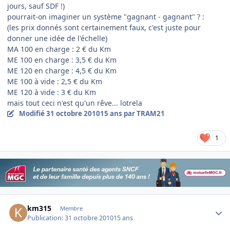
jours, sauf SDF !)
pourrait-on imaginer un système "gagnant - gagnant" ? :
(les prix donnés sont certainement faux, c'est juste pour
donner une idée de l'échelle)
MA 100 en charge : 2 € du Km
ME 100 en charge : 3,5 € du Km
ME 120 en charge : 4,5 € du Km
ME 100 à vide : 2,5 € du Km
ME 120 à vide : 3 € du Km
mais tout ceci n'est qu'un rêve... lotrela
Modifié
31 octobre 2010
15 ans
par TRAM21
1
Author stats
km315
Membre
Publication:
31 octobre 2010
15 ans