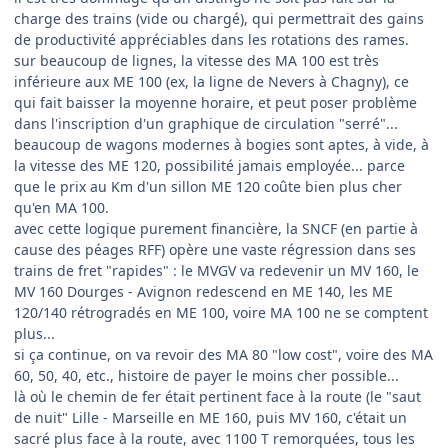
charge des trains (vide ou chargé), qui permettrait des gains
de productivité appréciables dans les rotations des rames.
sur beaucoup de lignes, la vitesse des MA 100 est très
inférieure aux ME 100 (ex, la ligne de Nevers à Chagny), ce
qui fait baisser la moyenne horaire, et peut poser problème
dans l'inscription d'un graphique de circulation "serré"...
beaucoup de wagons modernes à bogies sont aptes, à vide, à
la vitesse des ME 120, possibilité jamais employée... parce
que le prix au Km d'un sillon ME 120 coûte bien plus cher
qu'en MA 100.
avec cette logique purement financière, la SNCF (en partie à
cause des péages RFF) opère une vaste régression dans ses
trains de fret "rapides" : le MVGV va redevenir un MV 160, le
MV 160 Dourges - Avignon redescend en ME 140, les ME
120/140 rétrogradés en ME 100, voire MA 100 ne se comptent
plus...
si ça continue, on va revoir des MA 80 "low cost", voire des MA
60, 50, 40, etc., histoire de payer le moins cher possible...
là où le chemin de fer était pertinent face à la route (le "saut
de nuit" Lille - Marseille en ME 160, puis MV 160, c'était un
sacré plus face à la route, avec 1100 T remorquées, tous les