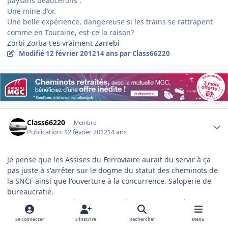
paysans beaucerons .
Une mine d'or.
Une belle expérience, dangereuse si les trains se rattrapent
comme en Touraine, est-ce la raison?
Zorbi Zorba t'es vraiment Zarrebi
Modifié
12 février 2012
14 ans
par Class66220
Author stats
Class66220
Membre
Publication:
12 février 2012
14 ans
Je pense que les Assises du Ferroviaire aurait du servir à ça
pas juste à s'arrêter sur le dogme du statut des cheminots de
la SNCF ainsi que l'ouverture à la concurrence. Saloperie de
bureaucratie.
Le pouvoir au peuple et aux connaisseurs que sont les gens
du terrain parce que avec tout ces bureaucrates, ON EST PAS
Se connecter
S’inscrire
Rechercher
Menu
DANS LA MERDE. :Smiley_57: