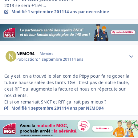
2013 se sera +15%...
Modifié
1 septembre 2011
14 ans
par necroshine
Author stats
NEMO94
Membre
Publication:
1 septembre 2011
14 ans
Ca y est, on a trouvé le plan com de Pépy pour faire gober la
future hausse salée des tarifs TGV : C'est pas de notre faute,
c'est RFF qui augmente la facture et nous on répercute sur
nos clients.
Et si on remariait SNCF et RFF ça irait pas mieux ?
Modifié
1 septembre 2011
14 ans
par NEMO94