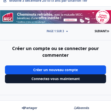
Modifié
3 décembre 2010
15 ans
par Gnafron 1er
D
PAGE 1 SUR 3
SUIVANT
Créer un compte ou se connecter pour
commenter
Créer un nouveau compte
Connectez-vous maintenant
Partager
Abonnés