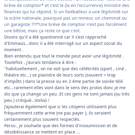
brève de comptoir* et c'est le (la en l'occurrence) ministre des
finances qui lui répond. Si un footballeur a une légitimité sur
la scène nationale, pourquoi pas un mineur, un cheminot ou
un garagiste ???*Une brève de comptoir n'est pas forcément
une bêtise, mais ça reste ce que c'est.
Disons qu'il a été questionné car il s'est rapproché
d'Emmaüs...donc il a été interrogé sur un aspect social du
moment .
Bien entendu que tout le monde peut avoir une légitimité .
Toutefois , j'aurais tendance à dire :
"habituellement , on ne voit que des célébrités (sport , ciné ,
théatre etc...) se plaindre de leurs sorts (souvent = trop
d'impôts ) dans la presse ou en 2 éme partie de soirée télé
etc...rarement elles vont dans le sens des prolos donc je me
dis que ça change un peu .Et ces gens ne sont jamais (ou très
peu ) critiqué...Voiloù !
J'ajouterai également que si les citoyens utilisaient plus
fréquemment cette arme (ne pas payer ), ils seraient
certainement plus souvent respectés.
Perso , je souhaite que des formes d'insoumission et de
désobéissance se mettent en place ...