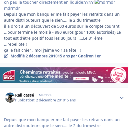
on peu la toucher directement en liquide??????
mdrmdr
Depuis que mon banquier me fait payer les retraits dans un
autre distributeurs que le sien.....le 2 du trimestre
il a droit à un découvert de 500 euros sur le compte courant
...pour terminé le mois à - 980 euros (pour 1000 autorisés).Le
tout est d'être positif tous les 30 jours .....Le 31 éme
...rebellote !
ça le fait chier , moi j'aime voir sa tête ! !
Modifié
2 décembre 2010
15 ans
par Gnafron 1er
Author stats
Rail cassé
Membre
Publication:
2 décembre 2010
15 ans
Depuis que mon banquier me fait payer les retraits dans un
autre distributeurs que le sien.....le 2 du trimestre