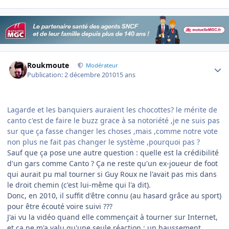
Author stats
Roukmoute
Modérateur
Publication:
2 décembre 2010
15 ans
Lagarde et les banquiers auraient les chocottes? le mérite de
canto c'est de faire le buzz grace à sa notoriété ,je ne suis pas
sur que ça fasse changer les choses ,mais ,comme notre vote
non plus ne fait pas changer le système ,pourquoi pas ?
Sauf que ça pose une autre question : quelle est la crédibilité
d'un gars comme Canto ? Ça ne reste qu'un ex-joueur de foot
qui aurait pu mal tourner si Guy Roux ne l'avait pas mis dans
le droit chemin (c'est lui-même qui l'a dit).
Donc, en 2010, il suffit d'être connu (au hasard grâce au sport)
pour être écouté voire suivi ???
J'ai vu la vidéo quand elle commençait à tourner sur Internet,
et ça ne m'a valu qu'une seule réaction : un haussement