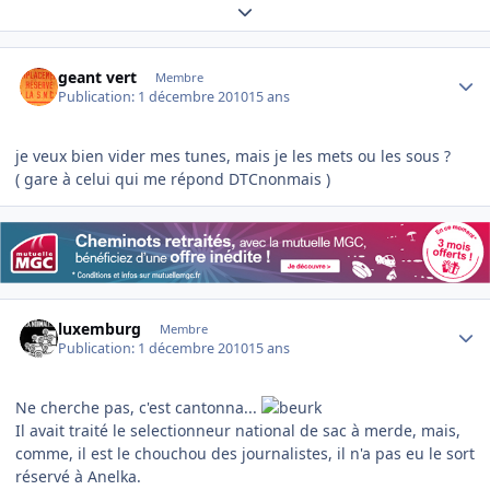
Expand topic overview
Author stats
geant vert
Membre
Publication:
1 décembre 2010
15 ans
je veux bien vider mes tunes, mais je les mets ou les sous ?
( gare à celui qui me répond DTCnonmais )
Author stats
luxemburg
Membre
Publication:
1 décembre 2010
15 ans
Ne cherche pas, c'est cantonna...
Il avait traité le selectionneur national de sac à merde, mais,
comme, il est le chouchou des journalistes, il n'a pas eu le sort
réservé à Anelka.