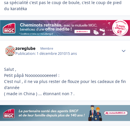
sa spécialité c'est pas le coup de boule, c'est le coup de pied
du karatéka
Author stats
zoreglube
Membre
Publication:
1 décembre 2010
15 ans
Salut ,
Petit pâpâ Nooooooooeeeel :
C'est nul , il ne va plus rester de flouze pour les cadeaux de fin
d'année
( made in China ) ... étonnant non ? .
Author stats