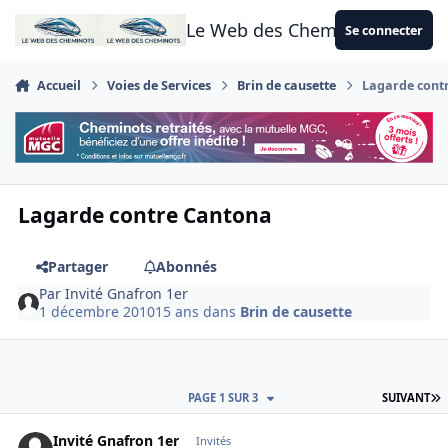
Aller au contenu
Le Web des Cheminots
Se connecter
Accueil
Voies de Services
Brin de causette
Lagarde cont
Lagarde contre Cantona
Partager
Abonnés
Par
Invité Gnafron 1er
1 décembre 2010
15 ans
dans
Brin de causette
D
PAGE 1 SUR 3
SUIVANT
Invité Gnafron 1er
Invités