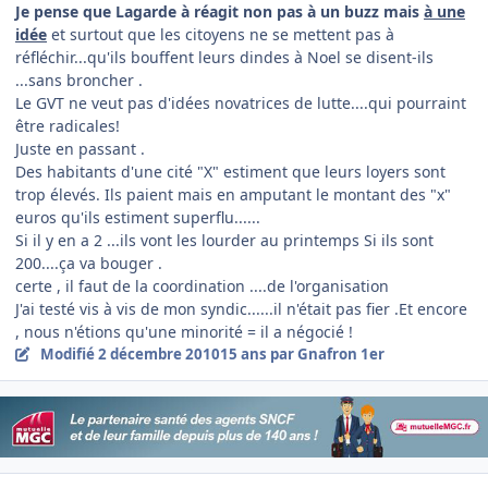
Je pense que Lagarde à réagit non pas à un buzz mais
à une
idée
et surtout que les citoyens ne se mettent pas à
réfléchir...qu'ils bouffent leurs dindes à Noel se disent-ils
...sans broncher .
Le GVT ne veut pas d'idées novatrices de lutte....qui pourraint
être radicales!
Juste en passant .
Des habitants d'une cité "X" estiment que leurs loyers sont
trop élevés. Ils paient mais en amputant le montant des "x"
euros qu'ils estiment superflu......
Si il y en a 2 ...ils vont les lourder au printemps Si ils sont
200....ça va bouger .
certe , il faut de la coordination ....de l'organisation
J'ai testé vis à vis de mon syndic......il n'était pas fier .Et encore
, nous n'étions qu'une minorité = il a négocié !
Modifié
2 décembre 2010
15 ans
par Gnafron 1er
Author stats