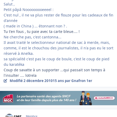
Salut ,
Petit pâpâ Nooooooooeeeel :
C'est nul , il ne va plus rester de flouze pour les cadeaux de fin
d'année
( made in China ) ... étonnant non ? .
Tu t'en fous , tu paie avec ta carte bleue.... !
Ne cherche pas, c'est cantonna...
Il avait traité le selectionneur national de sac à merde, mais,
comme, il est le chouchou des journalistes, il n'a pas eu le sort
réservé à Anelka.
sa spécialité c'est pas le coup de boule, c'est le coup de pied
du karatéka
Coup de savatte à un supporter ...qui passait son temps à
l'insulter .... lotrela
Modifié
2 décembre 2010
15 ans
par Gnafron 1er
Author stats
raez
Membre