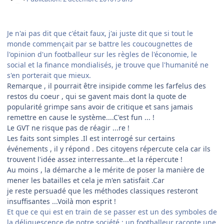
Je n'ai pas dit que c'était faux, j'ai juste dit que si tout le
monde commençait par se battre les coucougnettes de
l'opinion d'un footballeur sur les règles de l'économie, le
social et la finance mondialisés, je trouve que l'humanité ne
s'en porterait que mieux.
Remarque , il pourrait être insipide comme les farfelus des
restos du coeur , qui se gavent mais dont la quote de
popularité grimpe sans avoir de critique et sans jamais
remettre en cause le système....C'est fun ... !
Le GVT ne risque pas de réagir ...re !
Les faits sont simples .Il est interrogé sur certains
événements , il y répond . Des citoyens répercute cela car ils
trouvent l'idée assez interressante...et la répercute !
Au moins , la démarche a le mérite de poser la manière de
mener les batailles et cela je m'en satisfait .Car
je reste persuadé que les méthodes classiques resteront
insuffisantes ...Voilà mon esprit !
Et que ce qui est en train de se passer est un des symboles de
la déliquescence de notre société : un footballeur raconte une