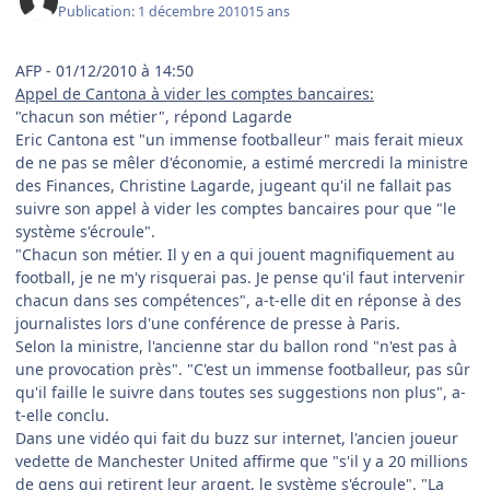
Publication:
1 décembre 2010
15 ans
AFP - 01/12/2010 à 14:50
Appel de Cantona à vider les comptes bancaires:
"chacun son métier", répond Lagarde
Eric Cantona est "un immense footballeur" mais ferait mieux
de ne pas se mêler d'économie, a estimé mercredi la ministre
des Finances, Christine Lagarde, jugeant qu'il ne fallait pas
suivre son appel à vider les comptes bancaires pour que "le
système s'écroule".
"Chacun son métier. Il y en a qui jouent magnifiquement au
football, je ne m'y risquerai pas. Je pense qu'il faut intervenir
chacun dans ses compétences", a-t-elle dit en réponse à des
journalistes lors d'une conférence de presse à Paris.
Selon la ministre, l'ancienne star du ballon rond "n'est pas à
une provocation près". "C'est un immense footballeur, pas sûr
qu'il faille le suivre dans toutes ses suggestions non plus", a-
t-elle conclu.
Dans une vidéo qui fait du buzz sur internet, l'ancien joueur
vedette de Manchester United affirme que "s'il y a 20 millions
de gens qui retirent leur argent, le système s'écroule". "La