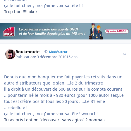
ça le fait chier , moi j'aime voir sa tête ! !
Trop bon !!!! okok
Author stats
Roukmoute
Modérateur
Publication:
3 décembre 2010
15 ans
Depuis que mon banquier me fait payer les retraits dans un
autre distributeurs que le sien.....le 2 du trimestre
il a droit à un découvert de 500 euros sur le compte courant
...pour terminé le mois à - 980 euros (pour 1000 autorisés).Le
tout est d'être positif tous les 30 jours .....Le 31 éme
...rebellote !
ça le fait chier , moi j'aime voir sa tête ! wouarf !
Tu as pris l'option "découvert sans agios" ? nonmais