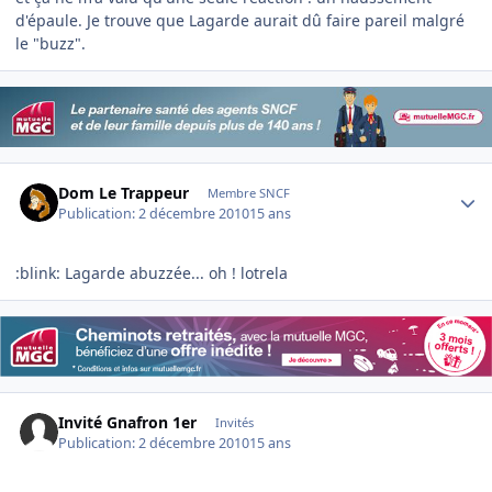
d'épaule. Je trouve que Lagarde aurait dû faire pareil malgré
le "buzz".
Author stats
Dom Le Trappeur
Membre SNCF
Publication:
2 décembre 2010
15 ans
:blink: Lagarde abuzzée... oh ! lotrela
Invité Gnafron 1er
Invités
Publication:
2 décembre 2010
15 ans