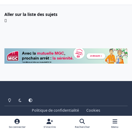
Aller sur la liste des sujets
Light Mode
Dark Mode
System Preference
Politique de confidentialité
Cookies
www.cheminots.net - Forum Libre depuis 2003
Powered by
Invision Community
Se connecter
S’inscrire
Rechercher
Menu