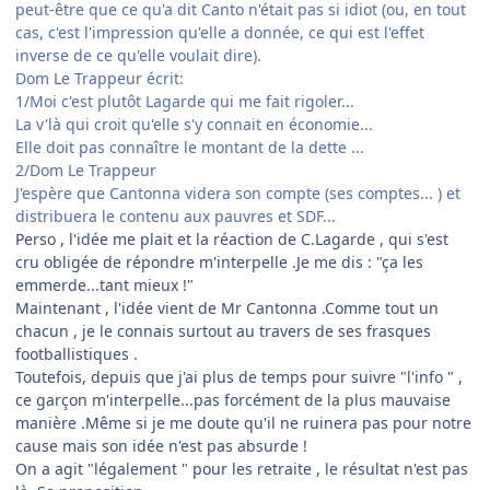
peut-être que ce qu'a dit Canto n'était pas si idiot (ou, en tout
cas, c'est l'impression qu'elle a donnée, ce qui est l'effet
inverse de ce qu'elle voulait dire).
Dom Le Trappeur écrit:
1/Moi c'est plutôt Lagarde qui me fait rigoler...
La v'là qui croit qu'elle s'y connait en économie...
Elle doit pas connaître le montant de la dette ...
2/Dom Le Trappeur
J'espère que Cantonna videra son compte (ses comptes... ) et
distribuera le contenu aux pauvres et SDF...
Perso , l'idée me plait et la réaction de C.Lagarde , qui s'est
cru obligée de répondre m'interpelle .Je me dis : "ça les
emmerde...tant mieux !"
Maintenant , l'idée vient de Mr Cantonna .Comme tout un
chacun , je le connais surtout au travers de ses frasques
footballistiques .
Toutefois, depuis que j'ai plus de temps pour suivre "l'info " ,
ce garçon m'interpelle...pas forcément de la plus mauvaise
manière .Même si je me doute qu'il ne ruinera pas pour notre
cause mais son idée n'est pas absurde !
On a agit "légalement " pour les retraite , le résultat n'est pas