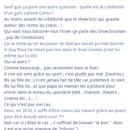
Sauf que ça pose une autre question : quelle est la crédibilité
d'un gars comme Canto ?
Au moins autant de crédibilité que le show bizz qui gravite
autour des restos du coeur... !
Qui vont nous bassiner tout l'hiver (je parle des show bissman
, pas de l'institution)
Ça ne reste qu'un ex-joueur de foot qui aurait pu mal tourner
si Guy Roux ne l'avait pas mis dans le droit chemin (c'est lui-
même qui l'a dit).
Oui et alors ?
Comme beaucoup....pas seulement dans le foot !
Il s'en est sorti grâce au sport , c'est plutôt pas mal .D'autres (
fils ou fille de...) n'ont jamais fait de tôle car justement ils sont
fils ou fille de...et que papa ou maman les a pistoné pour
entrer dans le milieu du spectacle (télé , chanson ,théatre ,
cinéma etc...).... !
Ce qui n'est pas son cas .
Donc, en 2010, il suffit d'être connu (au hasard grâce au sport)
pour être écouté voire suivi ???
Non car si c'était le cas ...il suffirait de trouver "le bon " .Mais
il est vrai qu'on manque de "tribuns "!