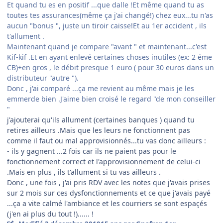
Et quand tu es en positif ...que dalle !Et même quand tu as
toutes tes assurances(même ça j'ai changé!) chez eux...tu n'as
aucun "bonus ", juste un tiroir caisse!Et au 1er accident , ils
t'allument .
Maintenant quand je compare "avant " et maintenant...c'est
Kif-kif .Et en ayant enlevé certaines choses inutiles (ex: 2 éme
CB)+en gros , le débit presque 1 euro ( pour 30 euros dans un
distributeur "autre ").
Donc , j'ai comparé ...ça me revient au même mais je les
emmerde bien .J'aime bien croisé le regard "de mon conseiller
"
j'ajouterai qu'ils allument (certaines banques ) quand tu
retires ailleurs .Mais que les leurs ne fonctionnent pas
comme il faut ou mal approvisionnés...tu vas donc ailleurs :
- ils y gagnent ...2 fois car ils ne paient pas pour le
fonctionnement correct et l'approvisionnement de celui-ci
.Mais en plus , ils t'allument si tu vas ailleurs .
Donc , une fois , j'ai pris RDV avec les notes que j'avais prises
sur 2 mois sur ces dysfonctionnements et ce que j'avais payé
...ça a vite calmé l'ambiance et les courriers se sont espaçés
(j'en ai plus du tout !)...... !