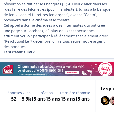
révolution se fait par les banques (...) Au lieu d'aller dans les
rues faire des kilomètres (pour manifester), tu vas à la banque
de ton village et tu retires ton argent", avance "Canto",
reconverti dans le cinéma et le théâtre.
Cet appel a donné des idées à des internautes qui ont créé
une page sur Facebook, où plus de 27.000 personnes
affirment vouloir participer à l'événement spécialement créé:
"Révolution! Le 7 décembre, on va tous retirer notre argent
des banques".
Et si c'était suivi ?
?
Les pl
Réponses
Vues
Création
Dernière réponse
52
5,9k
15 ans
15 ans
15 ans
15 ans