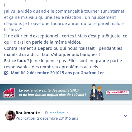
!
J'ai vu la vidéo quand elle commençait à tourner sur Internet,
et ça ne m'a valu qu'une seule réaction : un haussement
d'épaule. Je trouve que Lagarde aurait dû faire pareil malgré
le "buzz".
Il ne dit rien d'exceptionnel , certes ! Mais c'est plutôt juste, ce
qu'il dit (si on parle de la même vidéo).
Contrairement à Depardiou qui nous "caissait " pendant les
manifs .Lui a dit :il faut s'attaquer aux banques !
Est ce faux
? Je ne le pense pas .Elles sont en grande partie
responsables des nombreux problèmes actuels.
Modifié
2 décembre 2010
15 ans
par Gnafron 1er
Author stats
Roukmoute
Modérateur
Publication:
2 décembre 2010
15 ans