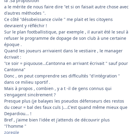
là .Sa proposition
a le mérite de nous faire dire "et si on faisait autre chose avec
d'autres méthodes ".
Ce côté "désobeïssance civile " me plait et les citoyens
devraient y réfléchir !
Sur le plan footballistique, par exemple , il aurait été le seul à
refuser le programme de dopage de son club à une certaine
époque .
Quand les joueurs arrivaient dans le vestiaire , le manager
écrivait :
"ce soir = piquouse...Cantonna en arrivant écrivait " sauf pour
Cantonna"
Donc , on peut comprendre ses difficultés "d'intégration "
dans ce milieu sportif .
Mais à propos , combien , y a t -il de gens connus qui
s'engagent sincèrement ?
Presque plus (je balayes les pseudos défenseurs des restos
du coeur = bal des faux culs )....C'est quand même mieux que
Depardiou... !
Bref , j'aime bien l'idée et j'attends de découvrir plus
"l'homme "
zoregle