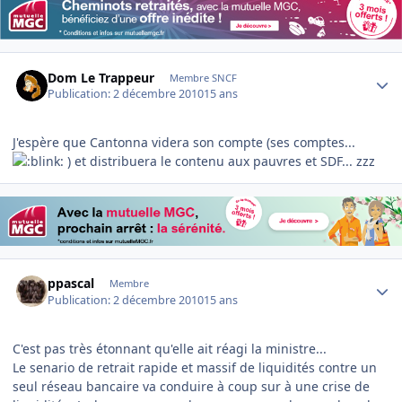
Author stats
Dom Le Trappeur
Membre SNCF
Publication:
2 décembre 2010
15 ans
J'espère que Cantonna videra son compte (ses comptes...
) et distribuera le contenu aux pauvres et SDF... zzz
Author stats
ppascal
Membre
Publication:
2 décembre 2010
15 ans
C'est pas très étonnant qu'elle ait réagi la ministre...
Le senario de retrait rapide et massif de liquidités contre un
seul réseau bancaire va conduire à coup sur à une crise de