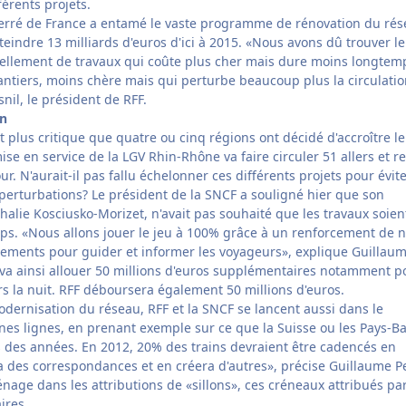
férents projets.
ferré de France a entamé le vaste programme de rénovation du ré
teindre 13 milliards d'euros d'ici à 2015. «Nous avons dû trouver l
cellement de travaux qui coûte plus cher mais dure moins longtem
antiers, moins chère mais qui perturbe beaucoup plus la circulatio
il, le président de RFF.
on
nt plus critique que quatre ou cinq régions ont décidé d'accroître l
mise en service de la LGV Rhin-Rhône va faire circuler 51 allers et r
r. N'aurait-il pas fallu échelonner ces différents projets pour évit
perturbations? Le président de la SNCF a souligné hier que son
thalie Kosciusko-Morizet, n'avait pas souhaité que les travaux soien
mps. «Nous allons jouer le jeu à 100% grâce à un renforcement de 
rutements pour guider et informer les voyageurs», explique Guillau
 va ainsi allouer 50 millions d'euros supplémentaires notamment p
rs la nuit. RFF déboursera également 50 millions d'euros.
odernisation du réseau, RFF et la SNCF se lancent aussi dans le
es lignes, en prenant exemple sur ce que la Suisse ou les Pays-Ba
 des années. En 2012, 20% des trains devraient être cadencés en
ra des correspondances et en créera d'autres», précise Guillaume P
ménage dans les attributions de «sillons», ces créneaux attribués pa
ires.