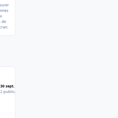
ssurer
ommes
ux
n de
cran.
Images publiées
30 sept. 2011
8 juin 2011
s
2 publications
1 publication