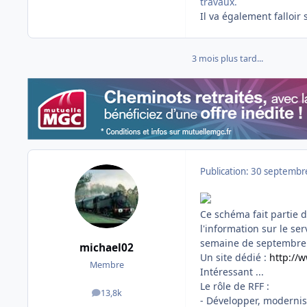
travaux.
Il va également falloir
3 mois plus tard...
Publication:
30 septembr
Ce schéma fait partie d
l'information sur le ser
semaine de septembre
michael02
Un site dédié :
http://w
Membre
Intéressant ...
Le rôle de RFF :
13,8k
messages
- Développer, modernise