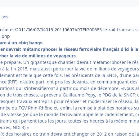
 ans
/societes/2011/06/07/04015-20110607ARTFIG00683-le-rail-francais-s
g.php
épare à un «big bang»
r devrait métamorphoser le réseau ferroviaire français d'ici à la 
rber la vie de millions de voyageurs.
se prépare. Un gigantesque chantier devrait métamorphoser le ré
ci à la fin 2015, mais aussi perturber la vie de millions de voyageurs
ent est telle que cette fois, les présidents de la SNCF, d'une par
nce (RFF), d'autre part, ont pris les devants, en communiquant dès
rations qui s'intensifieront à partir du mois de décembre. «Nous a
tion de trois choses, a prévenu Guillaume Pepy, le PDG de la SNCF: 
tesques travaux entrepris pour rénover et moderniser le réseau, l
l'année du TGV Rhin-Rhône et, enfin, la remise à plat des horaires su
nde vitesse (ce que le monde ferroviaire appelle le cadencement, c'
e trains qui partent tous les jours, toutes les heures à la même min
eures, NDLR).»
85% des horaires de train devraient changer en 2012 en raison de la