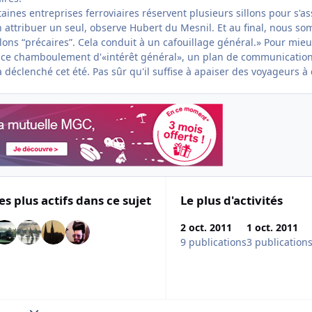
rtaines entreprises ferroviaires réservent plusieurs sillons pour s'a
n attribuer un seul, observe Hubert du Mesnil. Et au final, nous s
illons “précaires”. Cela conduit à un cafouillage général.» Pour mie
à ce chamboulement d'«intérêt général», un plan de communicatio
a déclenché cet été. Pas sûr qu'il suffise à apaiser des voyageurs à 
es plus actifs dans ce sujet
Le plus d'activités
2 oct. 2011
1 oct. 2011
9 publications
3 publication
Expand topic overview