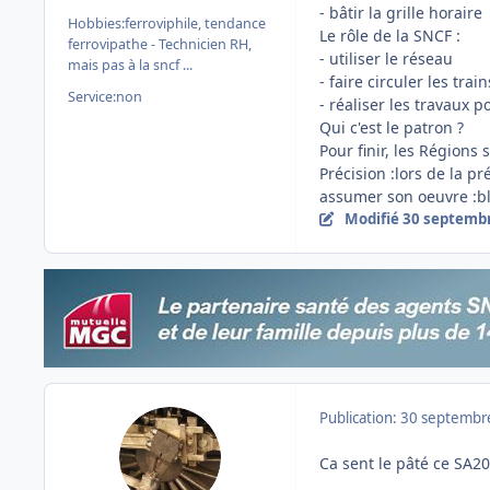
- bâtir la grille horaire
Hobbies:
ferroviphile, tendance
Le rôle de la SNCF :
ferrovipathe - Technicien RH,
- utiliser le réseau
mais pas à la sncf ...
- faire circuler les tra
Service:
non
- réaliser les travaux 
Qui c'est le patron ?
Pour finir, les Régions 
Précision :lors de la pr
assumer son oeuvre :b
Modifié
30 septemb
Publication:
30 septembr
Ca sent le pâté ce SA20