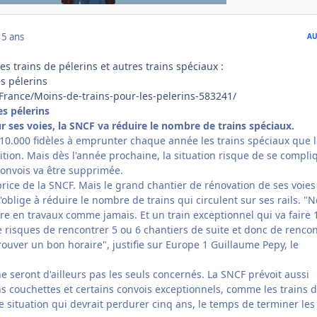
15 ans
AU
s trains de pélerins et autres trains spéciaux :
s pélerins
France/Moins-de-trains-pour-les-pelerins-583241/
es pélerins
r ses voies, la SNCF va réduire le nombre de trains spéciaux.
210.000 fidèles à emprunter chaque année les trains spéciaux que 
tion. Mais dès l'année prochaine, la situation risque de se compliq
convois va être supprimée.
aprice de la SNCF. Mais le grand chantier de rénovation de ses voies
l'oblige à réduire le nombre de trains qui circulent sur ses rails. "N
tre en travaux comme jamais. Et un train exceptionnel qui va faire 
e risques de rencontrer 5 ou 6 chantiers de suite et donc de rencon
trouver un bon horaire", justifie sur Europe 1 Guillaume Pepy, le
ne seront d'ailleurs pas les seuls concernés. La SNCF prévoit aussi
ns couchettes et certains convois exceptionnels, comme les trains 
 situation qui devrait perdurer cinq ans, le temps de terminer les