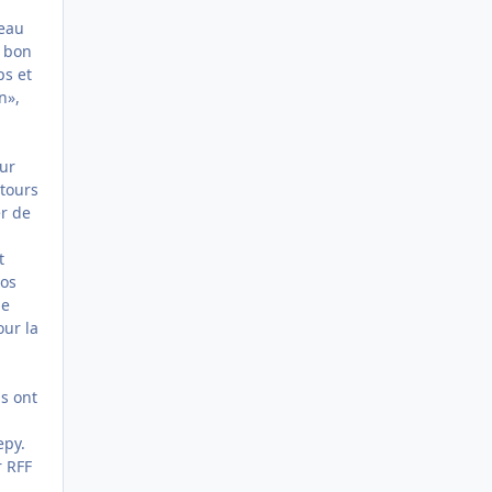
seau
e bon
ps et
n»,
eur
etours
er de
t
nos
me
our la
s ont
epy.
r RFF