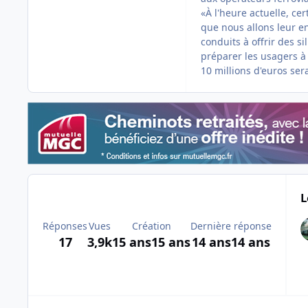
«À l'heure actuelle, ce
que nous allons leur e
conduits à offrir des s
préparer les usagers 
10 millions d'euros ser
L
Réponses
Vues
Création
Dernière réponse
17
3,9k
15 ans
15 ans
14 ans
14 ans