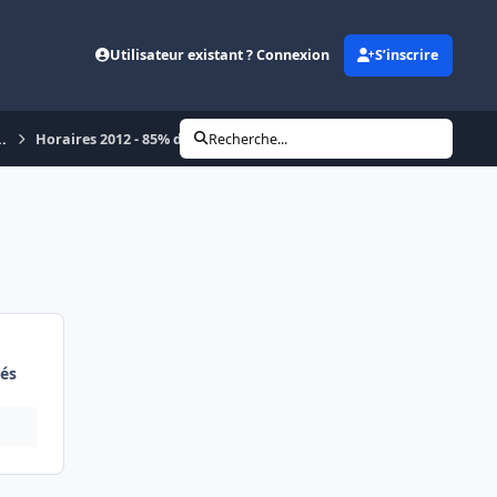
Utilisateur existant ? Connexion
S’inscrire
..
Horaires 2012 - 85% des circulations modifiées
Recherche...
és