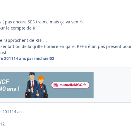
ins ( pas encore SES trains, mais ça va venir)
pour le compte de RFF
se rapprochent de RFF ...
ésentattion de la grille horaire en gare, RFF n'était pas présent pou
lush:
re 2011
14 ans
par michael02
e 2011
14 ans
12.