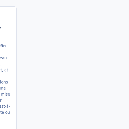
e-
fin
seau
.
t, et
llons
une
a mise
r
est-à-
ute ou