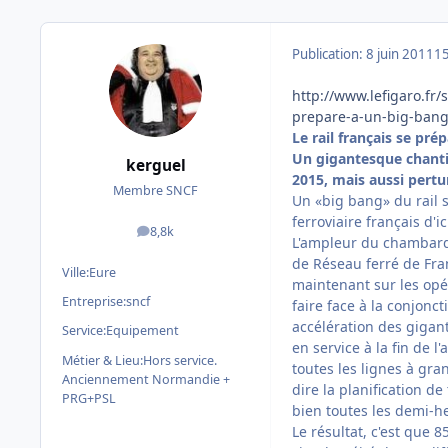
Publication:
8 juin 2011
15
http://www.lefigaro.fr
prepare-a-un-big-ban
Le rail français se pr
Un gigantesque chantie
kerguel
2015, mais aussi pertu
Membre SNCF
Un «big bang» du rail 
ferroviaire français d'i
8,8k
messages
L'ampleur du chambardem
de Réseau ferré de Fra
Ville:
Eure
maintenant sur les opé
Entreprise:
sncf
faire face à la conjonc
accélération des gigan
Service:
Equipement
en service à la fin de 
Métier & Lieu:
Hors service.
toutes les lignes à gra
Anciennement Normandie +
dire la planification d
PRG+PSL
bien toutes les demi-h
Le résultat, c'est que 