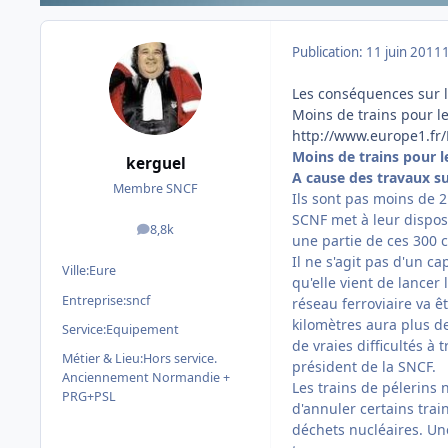
Publication:
11 juin 2011
Les conséquences sur le
Moins de trains pour le
http://www.europe1.fr/
Moins de trains pour l
kerguel
A cause des travaux su
Membre SNCF
Ils sont pas moins de 
SCNF met à leur disposi
8,8k
messages
une partie de ces 300 
Il ne s'agit pas d'un c
Ville:
Eure
qu'elle vient de lancer 
Entreprise:
sncf
réseau ferroviaire va ê
kilomètres aura plus d
Service:
Equipement
de vraies difficultés à 
Métier & Lieu:
Hors service.
président de la SNCF.
Anciennement Normandie +
Les trains de pélerins 
PRG+PSL
d'annuler certains trai
déchets nucléaires. Une