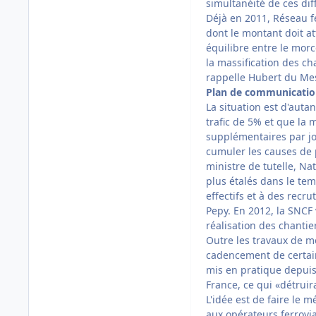
simultanéité de ces dif
Déjà en 2011, Réseau 
dont le montant doit at
équilibre entre le mor
la massification des ch
rappelle Hubert du Mesn
Plan de communicati
La situation est d'auta
trafic de 5% et que la 
supplémentaires par jou
cumuler les causes de 
ministre de tutelle, Na
plus étalés dans le te
effectifs et à des rec
Pepy. En 2012, la SNCF
réalisation des chantie
Outre les travaux de m
cadencement de certain
mis en pratique depuis
France, ce qui «détrui
L'idée est de faire le 
aux opérateurs ferrovia