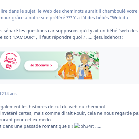
ire dans le sujet, le Web des cheminots aurait il chamboulé votre 
mour grâce a notre site préféré ??? Y-a-t'il des bébés "Web du
is séparé les questions car supposons qu'il y ait un bébé "web des
soit "L'AMOUR" , il faut répondre quoi ? ..... :jesuisdehors:
012
14 ans
galement les histoires de cul du web du cheminot.....
 invétéré certes, mais comme dirait Rouk', cela ne nous regarde pas
ourant pour cet ex-modo....
ais dans une passade romantique !!!!
.....