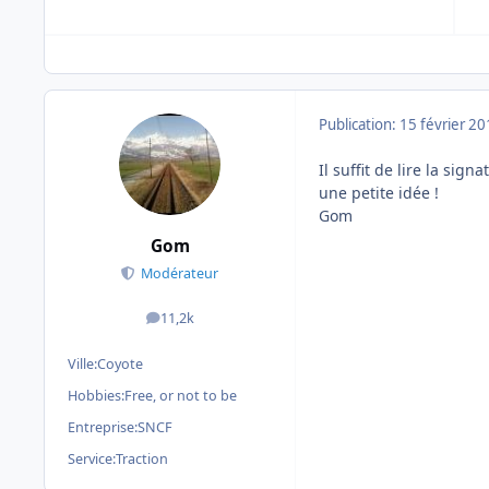
Publication:
15 février 2
Il suffit de lire la si
une petite idée !
Gom
Gom
Modérateur
11,2k
messages
Ville:
Coyote
Hobbies:
Free, or not to be
Entreprise:
SNCF
Service:
Traction