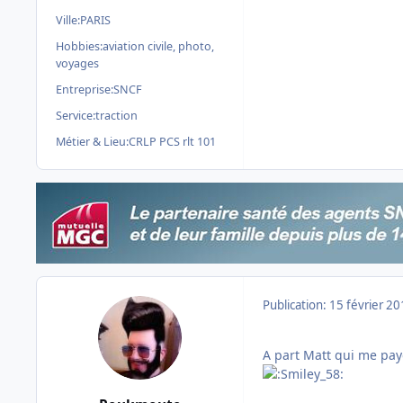
Ville:
PARIS
Hobbies:
aviation civile, photo,
voyages
Entreprise:
SNCF
Service:
traction
Métier & Lieu:
CRLP PCS rlt 101
Publication:
15 février 2
A part Matt qui me paye