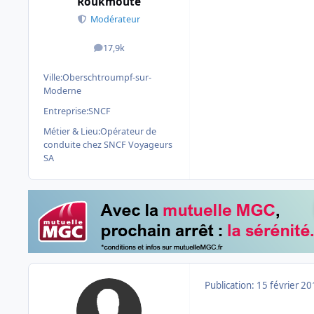
Roukmoute
Modérateur
17,9k
messages
Ville:
Oberschtroumpf-sur-
Moderne
Entreprise:
SNCF
Métier & Lieu:
Opérateur de
conduite chez SNCF Voyageurs
SA
Publication:
15 février 2