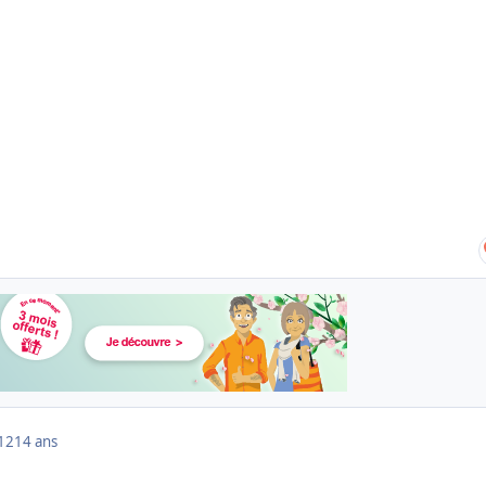
012
14 ans