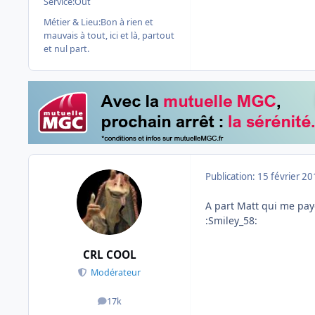
Service:
Out
Métier & Lieu:
Bon à rien et
mauvais à tout, ici et là, partout
et nul part.
Publication:
15 février 2
A part Matt qui me paye
:Smiley_58:
CRL COOL
Modérateur
17k
messages