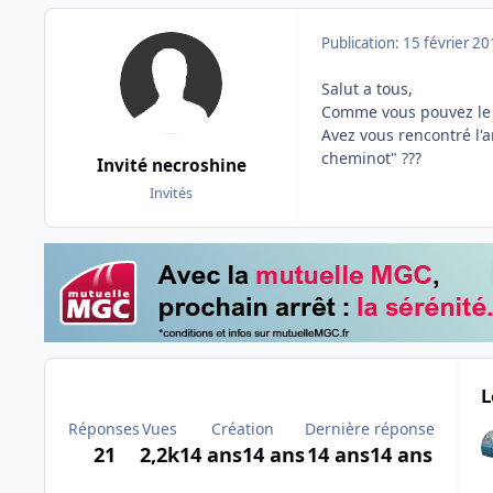
Publication:
15 février 2
Salut a tous,
Comme vous pouvez le l
Avez vous rencontré l'a
cheminot" ???
Invité necroshine
Invités
L
Réponses
Vues
Création
Dernière réponse
21
2,2k
14 ans
14 ans
14 ans
14 ans