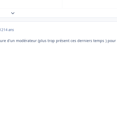
Expand topic overview
012
14 ans
gnature d'un modérateur (plus trop présent ces derniers temps
) pour