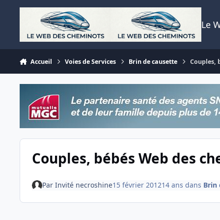
Aller au contenu
Le 
Accueil
Voies de Services
Brin de causette
Couples, 
Couples, bébés Web des ch
Par
Invité necroshine
15 février 2012
14 ans
dans
Brin