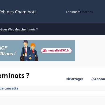
Web des Cheminots
Forums
Chatbox
bébés Web des cheminots ?
eminots ?
Partager
Abonn
 de causette