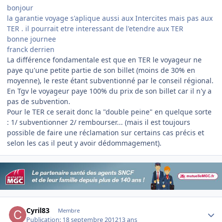
bonjour
la garantie voyage s'aplique aussi aux Intercites mais pas aux
TER . il pourrait etre interessant de l'etendre aux TER
bonne journee
franck derrien
La différence fondamentale est que en TER le voyageur ne
paye qu'une petite partie de son billet (moins de 30% en
moyenne), le reste étant subventionné par le conseil régional.
En Tgv le voyageur paye 100% du prix de son billet car il n'y a
pas de subvention.
Pour le TER ce serait donc la "double peine" en quelque sorte
: 1/ subventionner 2/ rembourser... (mais il est toujours
possible de faire une réclamation sur certains cas précis et
selon les cas il peut y avoir dédommagement).
Author stats
Cyril83
Membre
Publication:
18 septembre 2012
13 ans