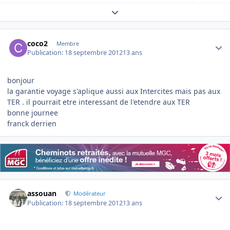
Expand topic overview
Author stats
coco2
Membre
Publication:
18 septembre 2012
13 ans
bonjour
la garantie voyage s'aplique aussi aux Intercites mais pas aux
TER . il pourrait etre interessant de l'etendre aux TER
bonne journee
franck derrien
Author stats
assouan
Modérateur
Publication:
18 septembre 2012
13 ans