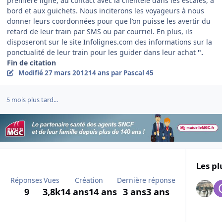
première ligne, au contact avec la clientèle dans les escales, à
bord et aux guichets. Nous inciterons les voyageurs à nous
donner leurs coordonnées pour que l’on puisse les avertir du
retard de leur train par SMS ou par courriel. En plus, ils
disposeront sur le site Infolignes.com des informations sur la
ponctualité de leur train pour les guider dans leur achat
".
Fin de citation
Modifié
27 mars 2012
14 ans
par Pascal 45
5 mois plus tard...
Les pl
Réponses
Vues
Création
Dernière réponse
9
3,8k
14 ans
14 ans
3 ans
3 ans