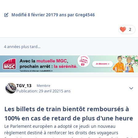
Modifié
8 février 2017
9 ans
par Greg4546
2
4 années plus tard...
Author stats
TGV_13
Membre
Publication:
29 avril 2021
5 ans
Les billets de train bientôt remboursés à
100% en cas de retard de plus d'une heure
Le Parlement européen a adopté ce jeudi un nouveau
règlement destiné à renforcer les droits des voyageurs