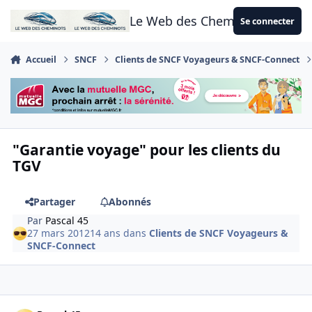
Aller au contenu
Le Web des Cheminots
Se connecter
Accueil
SNCF
Clients de SNCF Voyageurs & SNCF-Connect
"Garantie voyage" pour les clients du
TGV
Partager
Abonnés
Par
Pascal 45
27 mars 2012
14 ans
dans
Clients de SNCF Voyageurs &
SNCF-Connect
Author stats