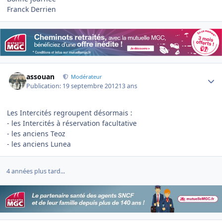
Franck Derrien
Author stats
assouan
Modérateur
Publication:
19 septembre 2012
13 ans
Les Intercités regroupent désormais :
- les Intercités à réservation facultative
- les anciens Teoz
- les anciens Lunea
4 années plus tard...