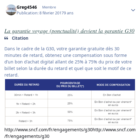
Author stats
Greg4546
Membre
Publication:
8 février 2017
9 ans
La garantie voyage (ponctualité) devient la garantie G30
Citation
Dans le cadre de la G30, votre garantie gratuite dès 30
minutes de retard, obtenez une compensation sous forme
d’un bon d'achat digital allant de 25% à 75% du prix de votre
billet selon la durée du retard et quel que soit le motif de ce
retard.
http://www.sncf.com/fr/engagements/g30http://www.sncf.com
/fr/engagements/g30